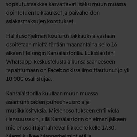
sopeutustaakkaa kasvattavat lisäksi muun muassa
opintotuen leikkaukset ja päivähoidon
asiakasmaksujen korotukset.
Hallitusohjelman koulutusleikkauksia vastaan
osoitetaan mieltä tänään maanantaina kello 16
alkaen Helsingin Kansalaistorilla. Lukiolaisten
Whatsapp-keskustelusta alkunsa saaneeseen
tapahtumaan on Facebookissa ilmoittautunut jo yli
10 000 osallistujaa.
Kansalaistorilla kuullaan muun muassa
asiantuntijoiden puheenvuoroja ja
musiikkiesityksiä. Mielenosoitukseen ehtii vielä
illansuussakin, sillä Kansalaistorin ohjelman jälkeen
mielenosoittajat lähtevät liikkeelle kello 17.30.
Marssi kulkee Mannerheimintietä ja