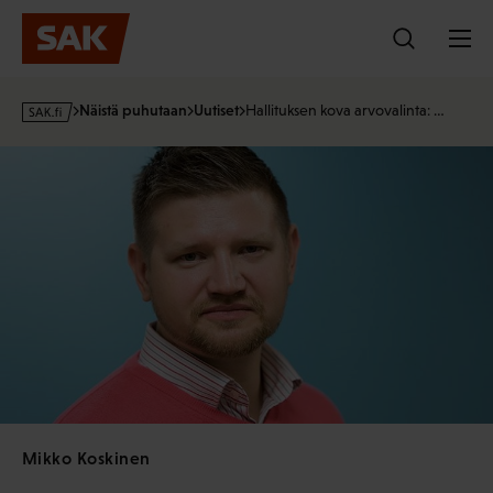
Hyppää
sisältöön
s
Näistä puhutaan
Uutiset
Hallituksen kova arvovalinta: …
a
k
·
f
i
Mikko Koskinen