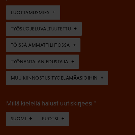
o
i
n
l
LUOTTAMUSMIES
n
)
l
e
TYÖSUOJELUVALTUUTETTU
i
n
n
)
TÖISSÄ AMMATTILIITOSSA
e
n
TYÖNANTAJAN EDUSTAJA
)
MUU KIINNOSTUS TYÖELÄMÄASIOIHIN
(
Millä kielellä haluat uutiskirjeesi
P
SUOMI
RUOTSI
a
k