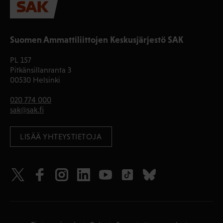
Suomen Ammattiliittojen Keskusjärjestö SAK
PL 157
Pitkänsillanranta 3
00530 Helsinki
020 774 000
sak@sak.fi
LISÄÄ YHTEYSTIETOJA