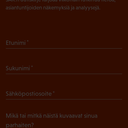
asiantuntijoiden näkemyksiä ja analyysejä.
(
Etunimi
P
a
(
Sukunimi
k
P
o
a
l
(
Sähköpostiosoite
k
l
P
o
i
a
l
Mikä tai mitkä näistä kuvaavat sinua
n
k
l
parhaiten?
e