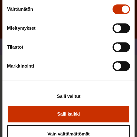
Suostumuksen
Välttämätön
valinta
Mieltymykset
Jaa
Tilastot
Markkinointi
Sinua saattaa myös kiinnostaa
TASA-ARVO JA YHDENVERTAISUUS
Salli valitut
Salli kaikki
Vain välttämättömät