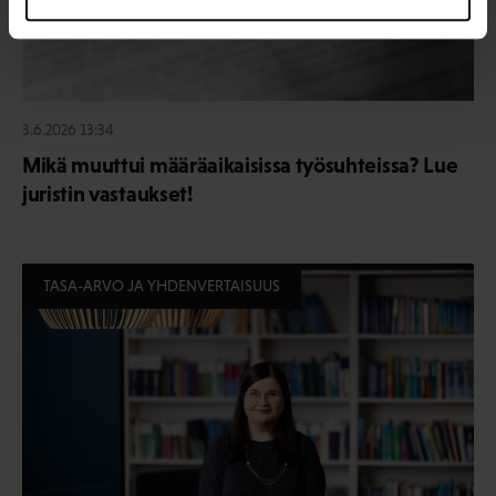
3.6.2026 13:34
Mikä muuttui määräaikaisissa työsuhteissa? Lue
juristin vastaukset!
TASA-ARVO JA YHDENVERTAISUUS