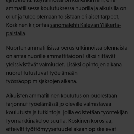
ammatillisessa koulutuksessa nuorilla ja aikuisilla on
ollut ja tulee olemaan toisistaan erilaiset tarpeet,
Koskinen kirjoittaa
sanomalehti Kalevan Yläkerta-
palstalla
.
Nuorten ammatillisissa perustutkinnoissa olennaista
on antaa nuorille ammattitaidon lisäksi riittävät
yleissivistävät valmiudet. Lisäksi opintojen aikana
nuoret tutustuvat työelämään
työssäoppimisjaksojen aikana.
Aikuisten ammatillinen koulutus on puolestaan
tarjonnut työelämässä jo oleville valmistavaa
koulutusta ja tutkintoja, joilla edistetään työntekijän
työmarkkinakelpoisuutta. Koskinen korostaa,
etteivät työttömyysetuudellakaan opiskelevat