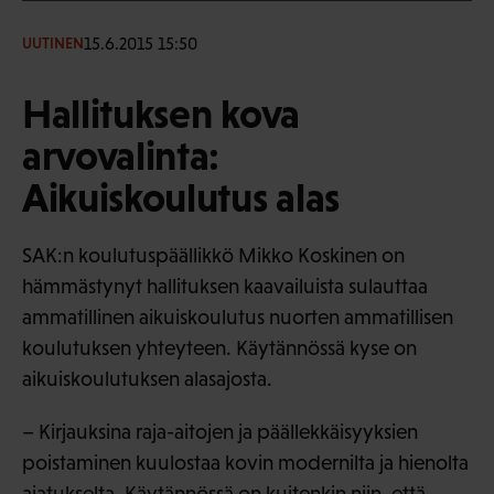
15.6.2015 15:50
UUTINEN
Hallituksen kova
arvovalinta:
Aikuiskoulutus alas
SAK:n koulutuspäällikkö Mikko Koskinen on
hämmästynyt hallituksen kaavailuista sulauttaa
ammatillinen aikuiskoulutus nuorten ammatillisen
koulutuksen yhteyteen. Käytännössä kyse on
aikuiskoulutuksen alasajosta.
– Kirjauksina raja-aitojen ja päällekkäisyyksien
poistaminen kuulostaa kovin modernilta ja hienolta
ajatukselta. Käytännössä on kuitenkin niin, että