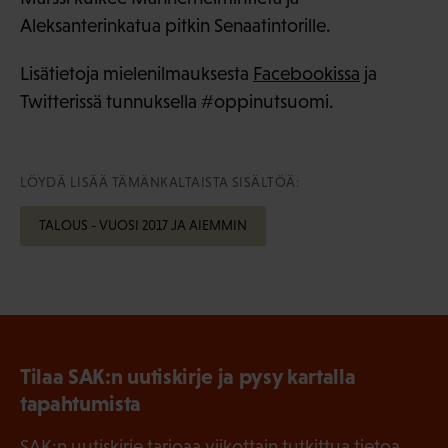
Aleksanterinkatua pitkin Senaatintorille.
Lisätietoja mielenilmauksesta
Facebookissa
ja
Twitterissä tunnuksella #oppinutsuomi.
LÖYDÄ LISÄÄ TÄMÄNKALTAISTA SISÄLTÖÄ:
TALOUS - VUOSI 2017 JA AIEMMIN
Tilaa SAK:n uutiskirje ja pysy kartalla
tapahtumista
SAK:n uutiskirje tarjoaa viikottain tutkittua tietoa,