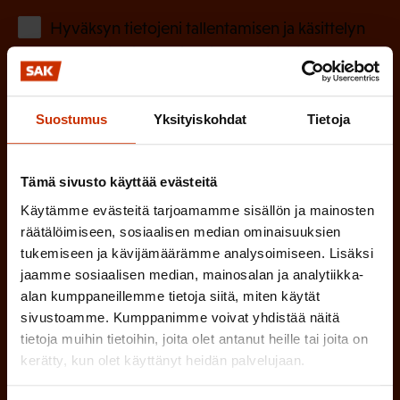
o
(
Hyväksyn tietojeni tallentamisen ja käsittelyn
P
l
SAK:n viestintärekisterin
mukaisesti *
a
l
k
i
Suostumus
Yksityiskohdat
Tietoja
o
n
l
e
l
Tämä sivusto käyttää evästeitä
i
n
Käytämme evästeitä tarjoamamme sisällön ja mainosten
n
)
räätälöimiseen, sosiaalisen median ominaisuuksien
e
tukemiseen ja kävijämäärämme analysoimiseen. Lisäksi
n
jaamme sosiaalisen median, mainosalan ja analytiikka-
)
alan kumppaneillemme tietoja siitä, miten käytät
sivustoamme. Kumppanimme voivat yhdistää näitä
tietoja muihin tietoihin, joita olet antanut heille tai joita on
kerätty, kun olet käyttänyt heidän palvelujaan.
Tilaa