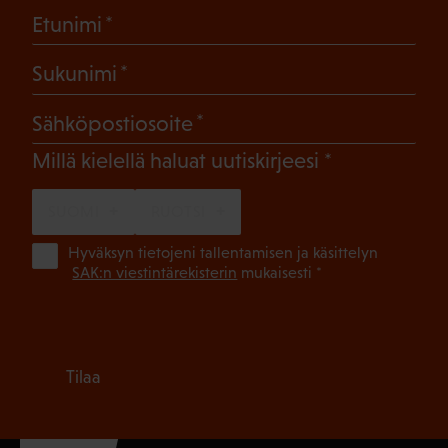
(Pakollinen)
Etunimi
(Pakollinen)
Sukunimi
(Pakollinen)
Sähköpostiosoite
(Pakollinen)
Millä kielellä haluat uutiskirjeesi
SUOMI
RUOTSI
(Pa
Hyväksyn tietojeni tallentamisen ja käsittelyn
SAK:n viestintärekisterin
mukaisesti *
Tilaa