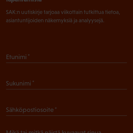
SAK:n uutiskirje tarjoaa viikottain tutkittua tietoa,
asiantuntijoiden näkemyksiä ja analyysejä.
(
Etunimi
P
a
(
Sukunimi
k
P
o
a
l
(
Sähköpostiosoite
k
l
P
o
i
a
l
Mikä tai mitkä näistä kuvaavat sinua