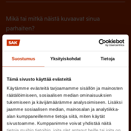
l
P
o
i
a
l
Mikä tai mitkä näistä kuvaavat sinua
n
k
l
parhaiten?
e
o
i
n
l
LUOTTAMUSMIES
n
)
l
e
Suostumus
Yksityiskohdat
Tietoja
TYÖSUOJELUVALTUUTETTU
i
n
n
)
TÖISSÄ AMMATTILIITOSSA
Tämä sivusto käyttää evästeitä
e
Käytämme evästeitä tarjoamamme sisällön ja mainosten
n
TYÖNANTAJAN EDUSTAJA
räätälöimiseen, sosiaalisen median ominaisuuksien
)
tukemiseen ja kävijämäärämme analysoimiseen. Lisäksi
MUU KIINNOSTUS TYÖELÄMÄASIOIHIN
jaamme sosiaalisen median, mainosalan ja analytiikka-
alan kumppaneillemme tietoja siitä, miten käytät
sivustoamme. Kumppanimme voivat yhdistää näitä
tietoja muihin tietoihin, joita olet antanut heille tai joita on