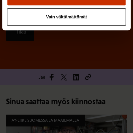
Vain välttämättömät
Tilaa
Jaa
Sinua saattaa myös kiinnostaa
AY-LIIKE SUOMESSA JA MAAILMALLA