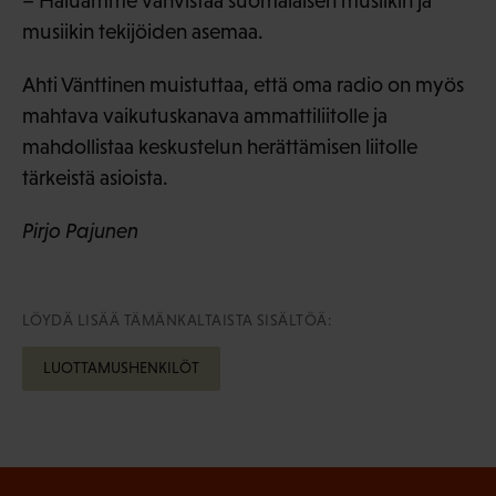
– Haluamme vahvistaa suomalaisen musiikin ja
musiikin tekijöiden asemaa.
Ahti Vänttinen muistuttaa, että oma radio on myös
mahtava vaikutuskanava ammattiliitolle ja
mahdollistaa keskustelun herättämisen liitolle
tärkeistä asioista.
Pirjo Pajunen
LÖYDÄ LISÄÄ TÄMÄNKALTAISTA SISÄLTÖÄ:
LUOTTAMUSHENKILÖT