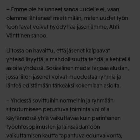
– Emme ole halunneet sanoa uudelle ei, vaan
olemme lähteneet miettimään, miten uudet työn
teon tavat voivat hyödyttää jäseniämme, Ahti
Vänttinen sanoo.
Liitossa on havaittu, että jäsenet kaipaavat
yhteisöllisyyttä ja mahdollisuutta tehdä ja kehitellä
asioita yhdessä. Sosiaalinen media tarjoaa alustan,
jossa liiton jäsenet voivat muodostaa ryhmiä ja
lähteä edistämään tärkeäksi kokemiaan asioita.
– Yhdessä sovittuihin normeihin ja ryhmään
sitoutumiseen perustuva toiminta voi olla
käytännössä yhtä vaikuttavaa kuin perinteinen
työehtosopimusten ja lainsäädäntöön
vaikuttamisen kautta tapahtuva edunvalvonta,