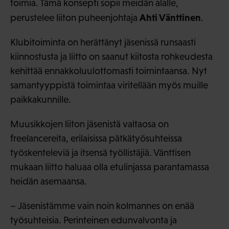
toimia. Tämä konsepti sopii meidän alalle,
Ahti Vänttinen
perustelee liiton puheenjohtaja
.
Klubitoiminta on herättänyt jäsenissä runsaasti
kiinnostusta ja liitto on saanut kiitosta rohkeudesta
kehittää ennakkoluulottomasti toimintaansa. Nyt
samantyyppistä toimintaa viritellään myös muille
paikkakunnille.
Muusikkojen liiton jäsenistä valtaosa on
freelancereita, erilaisissa pätkätyösuhteissa
työskenteleviä ja itsensä työllistäjiä. Vänttisen
mukaan liitto haluaa olla etulinjassa parantamassa
heidän asemaansa.
– Jäsenistämme vain noin kolmannes on enää
työsuhteisia. Perinteinen edunvalvonta ja