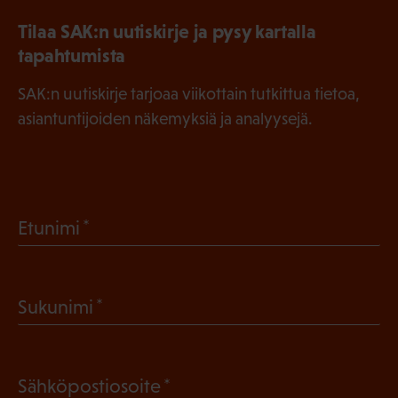
Tilaa SAK:n uutiskirje ja pysy kartalla
tapahtumista
SAK:n uutiskirje tarjoaa viikottain tutkittua tietoa,
asiantuntijoiden näkemyksiä ja analyysejä.
(
Etunimi
P
a
(
Sukunimi
k
P
o
a
l
(
Sähköpostiosoite
k