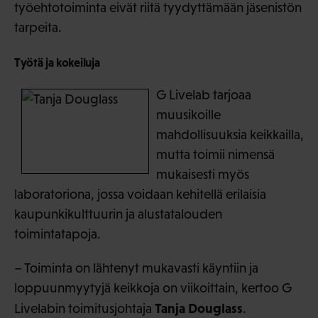
työehtotoiminta eivät riitä tyydyttämään jäsenistön
tarpeita.
Työtä ja kokeiluja
G Livelab tarjoaa
muusikoille
mahdollisuuksia keikkailla,
mutta toimii nimensä
mukaisesti myös
laboratoriona, jossa voidaan kehitellä erilaisia
kaupunkikulttuurin ja alustatalouden
toimintatapoja.
– Toiminta on lähtenyt mukavasti käyntiin ja
loppuunmyytyjä keikkoja on viikoittain, kertoo G
Tanja Douglass
Livelabin toimitusjohtaja
.