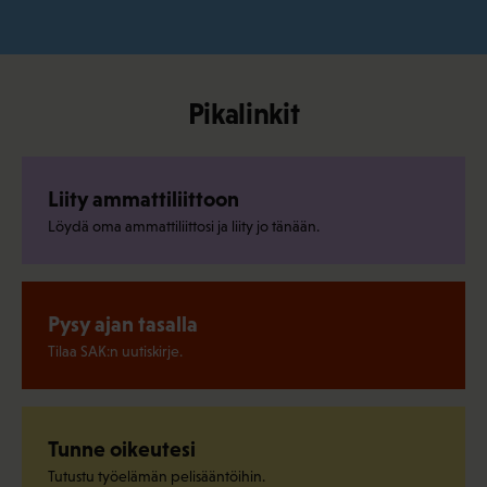
Pikalinkit
Liity ammattiliittoon
Löydä oma ammattiliittosi ja liity jo tänään.
Pysy ajan tasalla
Tilaa SAK:n uutiskirje.
Tunne oikeutesi
Tutustu työelämän pelisääntöihin.