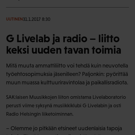
31.1.2017 8:30
UUTINEN
G Livelab ja radio – liitto
keksi uuden tavan toimia
Mitä muuta ammattiliitto voi tehdä kuin neuvotella
työehtosopimuksia jäsenilleen? Paljonkin: pyörittää
muun muassa kulttuuriravintolaa ja paikallisradiota.
SAK:laisen Muusikkojen liiton omistama Livelaboratorio
perusti viime syksynä musiikkiklubi G Livelabin ja osti
Radio Helsingin liiketoiminnan.
– Olemme jo pitkään etsineet uudenlaisia tapoja