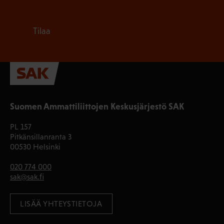
Tilaa
Suomen Ammattiliittojen Keskusjärjestö SAK
PL 157
Pitkänsillanranta 3
00530 Helsinki
020 774 000
sak@sak.fi
LISÄÄ YHTEYSTIETOJA