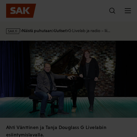
Hyppää
sisältöön
s
Näistä puhutaan
Uutiset
G Livelab ja radio – lii…
a
k
·
f
i
Ahti Vänttinen ja Tanja Douglass G Livelabin
esiintymislavalla.