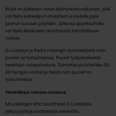
Klubi on julkaissut oman kännykkäsovelluksen, jolla
voi tilata keikkaliput etukäteen ja klubilla jopa
juomat suoraan pöytään. Jatkossa applikaatiolla
voi tilata lähialueen ravintoloista toimitettavaa
ruokaa.
G Livelabin ja Radio Helsingin työntekijöistä noin
puolet on työsuhteessa. Puolet työpanoksesta
hankitaan ostopalveluna. Toimintaa pyöritetään 50-
60 hengen voimin ja heistä noin puolet on
työsuhteessa.
Yhteisöllisyys vahvassa nosteessa
Muusikkojen liitto tavoittelee G Livelabilla
näkyvyyttä ja uudenlaista asennetta.