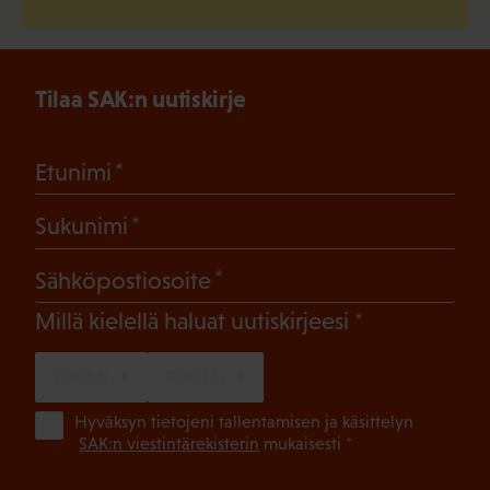
Tilaa SAK:n uutiskirje
(Pakollinen)
Etunimi
(Pakollinen)
Sukunimi
(Pakollinen)
Sähköpostiosoite
(Pakollinen)
Millä kielellä haluat uutiskirjeesi
SUOMI
RUOTSI
(Pa
Hyväksyn tietojeni tallentamisen ja käsittelyn
SAK:n viestintärekisterin
mukaisesti *