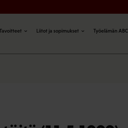
o
Tavoitteet
Liitot ja sopimukset
Työelämän ABC