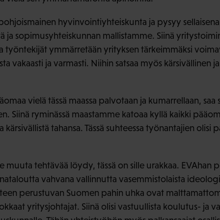
pohjoismainen hyvinvointiyhteiskunta ja pysyy sellaisen
ä ja sopimusyhteiskunnan mallistamme. Siinä yritystoimi
a työntekijät ymmärretään yrityksen tärkeimmäksi voimavar
sta vakaasti ja varmasti. Niihin satsaa myös kärsivällinen 
äomaa vielä tässä maassa palvotaan ja kumarrellaan, saa 
. Siinä ryminässä maastamme katoaa kyllä kaikki pääoma
 kärsivällistä tahansa. Tässä suhteessa työnantajien olisi p
le muuta tehtävää löydy, tässä on sille urakkaa. EVAhan p
taloutta vahvana vallinnutta vasemmistolaista ideologi
teen perustuvan Suomen pahin uhka ovat malttamattomat
aat yritysjohtajat. Siinä olisi vastuullista koulutus- ja v