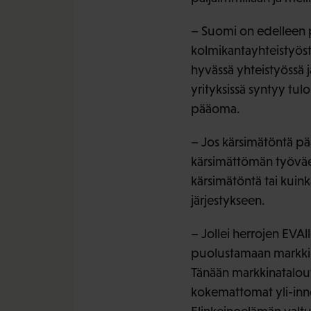
– Suomi on edelleen 
kolmikantayhteistyöst
hyvässä yhteistyössä j
yrityksissä syntyy tulo
pääoma.
– Jos kärsimätöntä pä
kärsimättömän työväen
kärsimätöntä tai kuinka
järjestykseen.
– Jollei herrojen EVAl
puolustamaan markkina
Tänään markkinatalou
kokemattomat yli-innokk