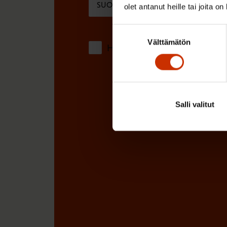
SUOMI
RUOTSI
olet antanut heille tai joita o
n
)
Suostumuksen
Välttämätön
valinta
Hyväksyn tietojeni tallentamis
Salli valitut