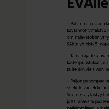
EVAlle 
– Pahimman esteen kol
käytännön yhteistyöll
omistajavetoisen yrit
SAK:n yhteistyö työpai
– Tämän ajattelutavan 
kädenpuristukset, elä
kuitenkin vielä vain h
– Paljon pahempaa on 
spekuloivan eli keinot
Suomessa yleistyy halu
jotta rahavalta pääsee
paljaimmillaan ja mei