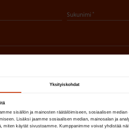
(
Sukunimi
P
a
k
o
l
 sinua parhaiten?
l
LUVALTUUTETTU
TÖISSÄ AMMATTILIITOSSA
TY
i
Yksityiskohdat
n
IHIN
e
itä
n
mme sisällön ja mainosten räätälöimiseen, sosiaalisen median
(
si
)
iseen. Lisäksi jaamme sosiaalisen median, mainosalan ja analy
P
, miten käytät sivustoamme. Kumppanimme voivat yhdistää näitä t