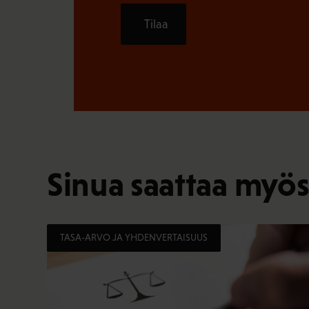
Tilaa
Sinua saattaa myös
TASA-ARVO JA YHDENVERTAISUUS