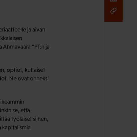
iaatteelle ja aivan
kkalaisen
ka Ahmavaara ”PT:n ja
, optiot, kultaiset
dot. Ne ovat onneksi
 oikeammin
nkin se, että
tää työläiset siihen,
 kapitalismia