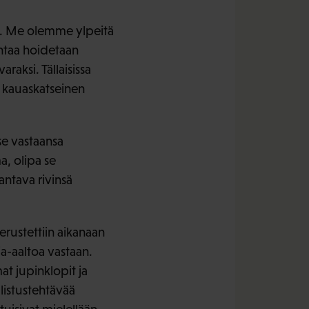
a. Me olemme ylpeitä
ntaa hoidetaan
aksi. Tällaisissa
ja kauaskatseinen
se vastaansa
, olipa se
antava rivinsä
erustettiin aikanaan
a-aaltoa vastaan.
 jupinklopit ja
alistustehtävää