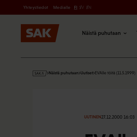
Secondary
Hyppää
Yhteystiedot
Medialle
FI
SV
EN
sisältöön
Päävalikk
Näistä puhutaan
s
Näistä puhutaan
Uutiset
EVAlle töitä (11.5.1999)
a
k
·
f
i
27.12.2000 16:03
UUTINEN