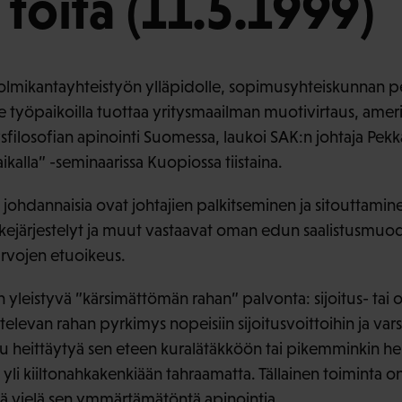
töitä (11.5.1999)
mikantayhteistyön ylläpidolle, sopimusyhteiskunnan per
e työpaikoilla tuottaa yritysmaailman muotivirtaus, ameri
ysfilosofian apinointi Suomessa, laukoi SAK:n johtaja Pek
kalla” -seminaarissa Kuopiossa tiistaina.
johdannaisia ovat johtajien palkitseminen ja sitouttaminen
kejärjestelyt ja muut vastaavat oman edun saalistusmuo
arvojen etuoikeus.
yleistyvä ”kärsimättömän rahan” palvonta: sijoitus- tai
televan rahan pyrkimys nopeisiin sijoitusvoittoihin ja varsi
 heittäytyä sen eteen kuralätäkköön tai pikemminkin heit
 yli kiiltonahkakenkiään tahraamatta. Tällainen toiminta on
llä vielä sen ymmärtämätöntä apinointia.