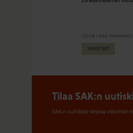
Elinkeinoelämän valtu
LÖYDÄ LISÄÄ TÄMÄNKALTA
TIEDOTTEET
Tilaa SAK:n uutisk
SAK:n uutiskirje tarjoaa viikottain 