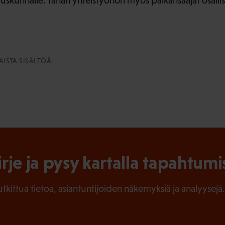
uskunnalle. Tähän yhteistyöhön myös palkansaajat osallist
ISTA SISÄLTÖÄ:
irje ja pysy kartalla tapahtumi
tutkittua tietoa, asiantuntijoiden näkemyksiä ja analyysejä.