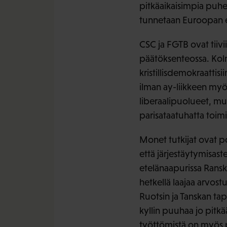
pitkäaikaisimpia puhe
tunnetaan Euroopan el
CSC ja FGTB ovat tiivi
päätöksenteossa. Kolm
kristillisdemokraattisi
ilman ay-liikkeen myö
liberaalipuolueet, mut
parisataatuhatta toim
Monet tutkijat ovat po
että järjestäytymisast
etelänaapurissa Ranska
hetkellä laajaa arvos
Ruotsin ja Tanskan tap
kyllin puuhaa jo pitkä
työttömistä on myös 