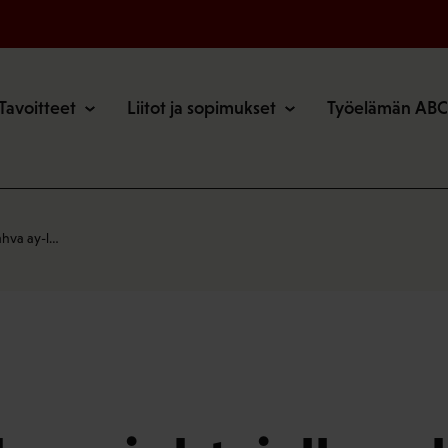
o
Tavoitteet
Liitot ja sopimukset
Työelämän ABC
ahva ay-l…