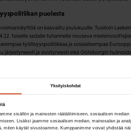
yyspolitiikan puolesta
 voimannäyttöä on kaavailtu joulukuulle. Tuolloin Laek
14.12. toiselle sadalle tuhannelle nouseva mielenosoittaj
parempaa työllisyyspolitiikkaa ja sosiaalisempaa Euroopp
u järjestyneesti ja sivistyneesti eikä Göteborgin hulinoide
n paikalle.
sak.fi
Yksityiskohdat
itä
mme sisällön ja mainosten räätälöimiseen, sosiaalisen median
ISTA SISÄLTÖÄ:
iseen. Lisäksi jaamme sosiaalisen median, mainosalan ja analy
, miten käytät sivustoamme. Kumppanimme voivat yhdistää näitä t