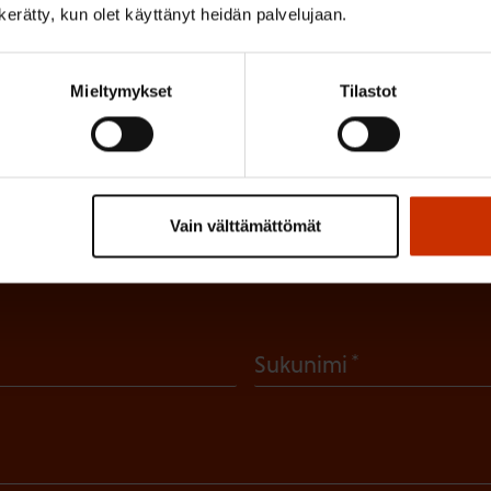
n kerätty, kun olet käyttänyt heidän palvelujaan.
Mieltymykset
Tilastot
irje ja pysy kartalla tapahtumi
Vain välttämättömät
tutkittua tietoa, asiantuntijoiden näkemyksiä ja analyysejä.
(
Sukunimi
P
a
k