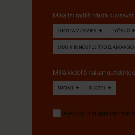
P
o
a
l
Mikä tai mitkä näistä kuvaavat
k
l
o
LUOTTAMUSMIES
TYÖSUOJE
i
l
n
MUU KIINNOSTUS TYÖELÄMÄASIO
l
e
i
n
n
Millä kielellä haluat uutiskirjee
)
e
SUOMI
RUOTSI
n
)
Hyväksyn tietojeni tallentamis