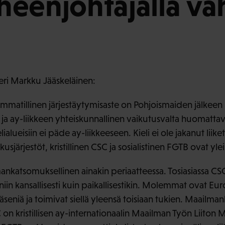
eenjohtajalla va
ri Markku Jääskeläinen:
ammatillinen järjestäytymisaste on Pohjoismaiden jälkee
a, ja ay-liikkeen yhteiskunnallinen vaikutusvalta huomatt
alueisiin ei päde ay-liikkeeseen. Kieli ei ole jakanut liik
järjestöt, kristillinen CSC ja sosialistinen FGTB ovat yleis
ankatsomuksellinen ainakin periaatteessa. Tosiasiassa C
iin kansallisesti kuin paikallisestikin. Molemmat ovat Eu
äseniä ja toimivat siellä yleensä toisiaan tukien. Maailmanl
 on kristillisen ay-internationaalin Maailman Työn Liiton 