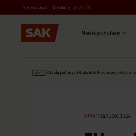
Secondary
Hyppää
Yhteystiedot
Medialle
FI
SV
EN
sisältöön
Päävalikk
Näistä puhutaan
s
Näistä puhutaan
Uutiset
EU-puheenjohtajalla v
a
k
·
f
i
18.7.2001 18:26
UUTINEN