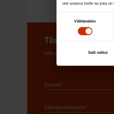
olet antanut heille tai joita o
Suostumuksen
Välttämätön
valinta
Tilaa SAK:n uutisk
Salli valitut
SAK:n uutiskirje tarjoaa viikottain 
(
Etunimi
P
a
(
Sähköpostiosoite
k