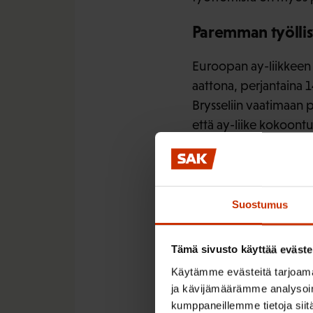
Paremman työllis
Euroopan ay-liikkeen
aattona, perjantaina 
Brysseliin vaatimaan 
että ay-liike kokoontu
Myös SAK:sta lähdetää
markku.jaaskelainen@
gsm 0400 242 376
Suostumus
Tämä sivusto käyttää eväste
Käytämme evästeitä tarjoama
LÖYDÄ LISÄÄ TÄMÄNKALTA
ja kävijämäärämme analysoim
kumppaneillemme tietoja siitä
TIEDOTTEET