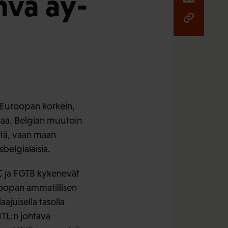
hva ay-
n Euroopan korkein,
avaa. Belgian muutoin
että, vaan maan
belgialaisia.
SC ja FGTB kykenevät
roopan ammatillisen
aajuisella tasolla
MTL:n johtava