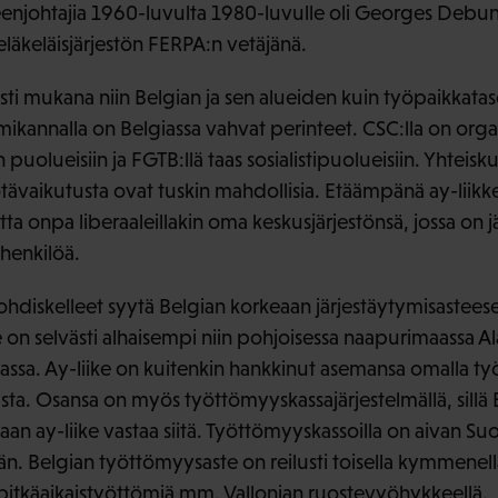
enjohtajia 1960-luvulta 1980-luvulle oli Georges Debun
äkeläisjärjestön FERPA:n vetäjänä.
isti mukana niin Belgian ja sen alueiden kuin työpaikkatas
ikannalla on Belgiassa vahvat perinteet. CSC:lla on orga
in puolueisiin ja FGTB:llä taas sosialistipuolueisiin. Yhtei
tävaikutusta ovat tuskin mahdollisia. Etäämpänä ay-liik
ta onpa liberaaleillakin oma keskusjärjestönsä, jossa on j
ihenkilöä.
hdiskelleet syytä Belgian korkeaan järjestäytymisasteesee
e on selvästi alhaisempi niin pohjoisessa naapurimaassa 
ssa. Ay-liike on kuitenkin hankkinut asemansa omalla työll
tusta. Osansa on myös työttömyyskassajärjestelmällä, sill
aan ay-liike vastaa siitä. Työttömyyskassoilla on aivan Su
än. Belgian työttömyysaste on reilusti toisella kymmenell
pitkäaikaistyöttömiä mm. Vallonian ruostevyöhykkeellä.