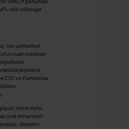
ton VAKL:n perustajia.
 MTL:nkin päämajat
). Sen aatteelliset
ikutus maan katolisen
engellisenä
kilöitä järjestävä
hva CSC on Flanderissa:
löitten
).
lgique) toimii myös
riaa ovat leimanneet
neissa. Järjestön