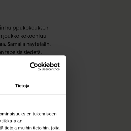
enin huippukokouksen
ien joukko kokoontuu
aa. Samalla näytetään,
n tapaisia siedetä.
Tietoja
 ominaisuuksien tukemiseen
tiikka-alan
ietoja muihin tietoihin, joita