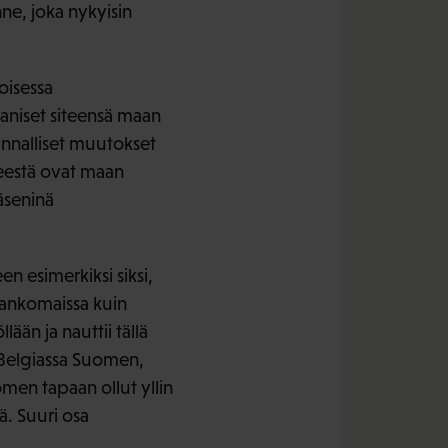
ne, joka nykyisin
oisessa
aniset siteensä maan
skunnalliset muutokset
keestä ovat maan
äseninä
n esimerkiksi siksi,
Alankomaissa kuin
ään ja nauttii tällä
ä Belgiassa Suomen,
omen tapaan ollut yllin
ä. Suuri osa