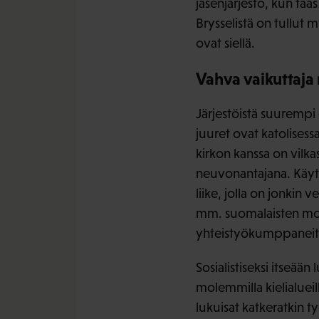
jäsenjärjestö, kun ta
Brysselistä on tullut
ovat siellä.
Vahva vaikuttaja
Järjestöistä suurempi 
juuret ovat katolisess
kirkon kanssa on vilka
neuvonantajana. Käytän
liike, jolla on jonkin 
mm. suomalaisten moni
yhteistyökumppaneita o
Sosialistiseksi itseä
molemmilla kielialueil
lukuisat katkeratkin 