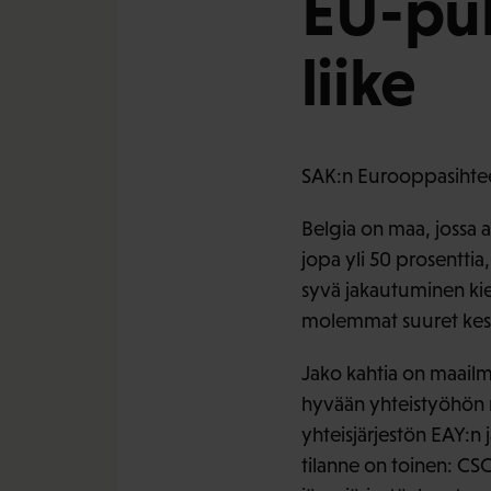
EU-puh
liike
SAK:n Eurooppasihtee
Belgia on maa, jossa 
jopa yli 50 prosentti
syvä jakautuminen kieli
molemmat suuret keskus
Jako kahtia on maailm
hyvään yhteistyöhön n
yhteisjärjestön EAY:n j
tilanne on toinen: CSC