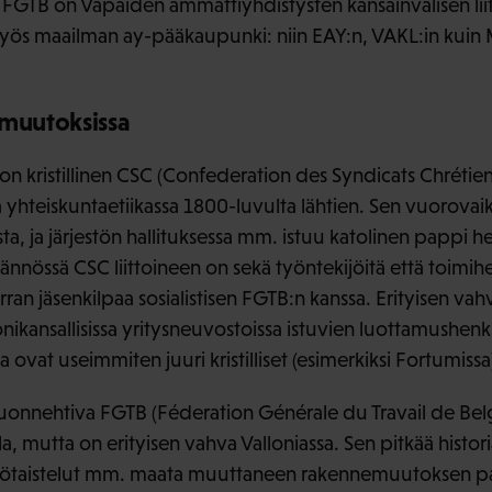
as FGTB on Vapaiden ammattiyhdistysten kansainvälisen lii
 myös maailman ay-pääkaupunki: niin EAY:n, VAKL:in kuin
 muutoksissa
on kristillinen CSC (Confederation des Syndicats Chrétiens
a yhteiskuntaetiikassa 1800-luvulta lähtien. Sen vuorova
sta, ja järjestön hallituksessa mm. istuu katolinen pappi h
nössä CSC liittoineen on sekä työntekijöitä että toimihen
verran jäsenkilpaa sosialistisen FGTB:n kanssa. Erityisen va
kansallisissa yritysneuvostoissa istuvien luottamushenki
vat useimmiten juuri kristilliset (esimerkiksi Fortumissa
än luonnehtiva FGTB (Féderation Générale du Travail de Be
la, mutta on erityisen vahva Valloniassa. Sen pitkää histo
työtaistelut mm. maata muuttaneen rakennemuutoksen pai