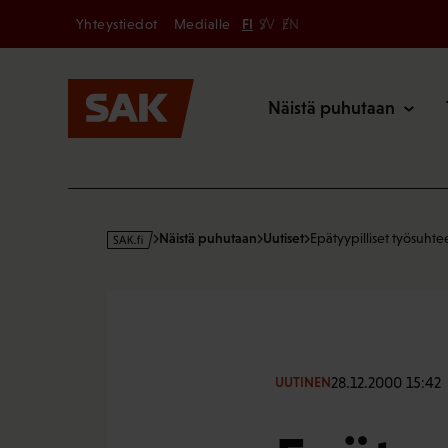
Secondary
Hyppää
Yhteystiedot
Medialle
FI
SV
EN
sisältöön
Päävalikk
Näistä puhutaan
s
Näistä puhutaan
Uutiset
Epätyypilliset työsuhte
a
k
·
f
i
28.12.2000 15:42
UUTINEN