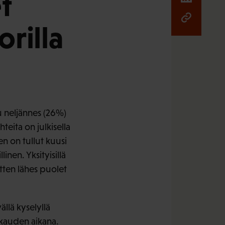
t
orilla
u neljännes (26%)
teita on julkisella
en on tullut kuusi
nen. Yksityisillä
itten lähes puolet
llä kyselyllä
ukauden aikana.