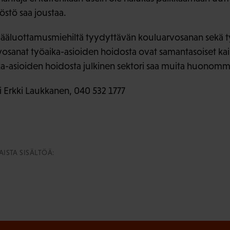
östö saa joustaa.
pääluottamusmiehiltä tyydyttävän kouluarvosanan sekä ty
vosanat työaika-asioiden hoidosta ovat samantasoiset kaik
kka-asioiden hoidosta julkinen sektori saa muita huonom
i Erkki Laukkanen, 040 532 1777
ISTA SISÄLTÖÄ: