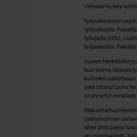
Viimeisin kysely tehti
Työpaikkatason sopim
työpaikoista. Paikall
työajasta (23%), mutta
työpaikoista. Paikall
Uuden henkilöstön p
kuin kolme viidestä t
kuitenkin valitettava
sekä ottanut uutta ty
on pysynyt ennallaan
Pääluottamusmiesten mu
Lisätyövoiman saatavu
lähes yhtä paljon tarvi
aputyöntekijöitä. Työ