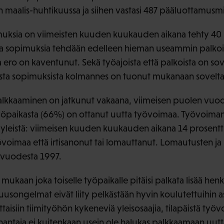
in maalis-huhtikuussa ja siihen vastasi 487 pääluottamusmi
uksia on viimeisten kuuden kuukauden aikana tehty 40 p
isia sopimuksia tehdään edelleen hieman useammin palkoi
 ero on kaventunut. Sekä työajoista että palkoista on sovi
isista sopimuksista kolmannes on tuonut mukanaan sovel
alkkaaminen on jatkunut vakaana, viimeisen puolen vu
yöpaikasta (66%) on ottanut uutta työvoimaa. Työvoiman
n yleistä: viimeisen kuuden kuukauden aikana 14 prosentt
övoimaa että irtisanonut tai lomauttanut. Lomautusten ja
 vuodesta 1997.
kaan joka toiselle työpaikalle pitäisi palkata lisää henk
usongelmat eivät liity pelkästään hyvin koulutettuihin as
ttaisiin tiimityöhön kykeneviä yleisosaajia, tilapäistä työv
nantaja ei kuitenkaan usein ole halukas palkkaamaan uu