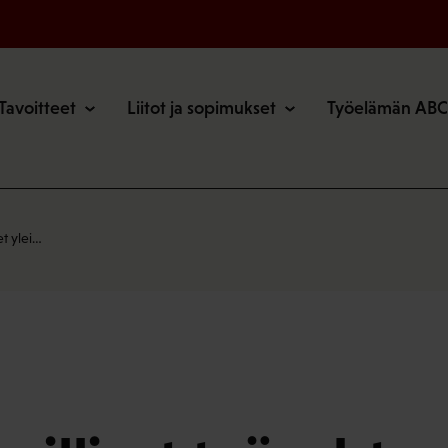
o
Tavoitteet
Liitot ja sopimukset
Työelämän ABC
et ylei…