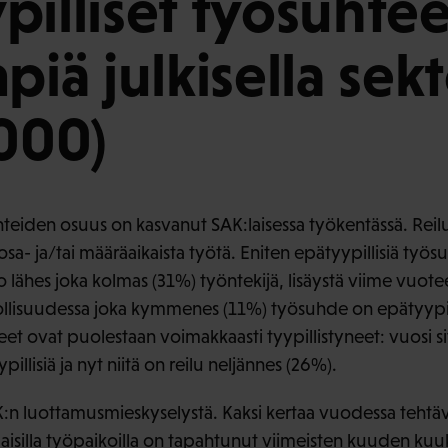
pilliset työsuhtee
piä julkisella sekt
2000)
hteiden osuus on kasvanut SAK:laisessa työkentässä. Reil
osa- ja/tai määräaikaista työtä. Eniten epätyypillisiä työsuh
 jo lähes joka kolmas (31%) työntekijä, lisäystä viime vuote
ollisuudessa joka kymmenes (11%) työsuhde on epätyypilli
eet ovat puolestaan voimakkaasti tyypillistyneet: vuosi s
pillisiä ja nyt niitä on reilu neljännes (26%).
K:n luottamusmieskyselystä. Kaksi kertaa vuodessa tehtävä
:laisilla työpaikoilla on tapahtunut viimeisten kuuden ku