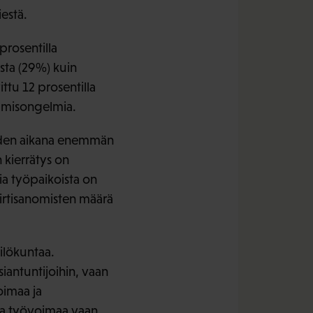
estä.
rosentilla
sta (29%) kuin
ttu 12 prosentilla
tamisongelmia.
oden aikana enemmän
 kierrätys on
ia työpaikoista on
 irtisanomisten määrä
ilökuntaa.
iantuntijoihin, vaan
oimaa ja
tta työvoimaa vaan