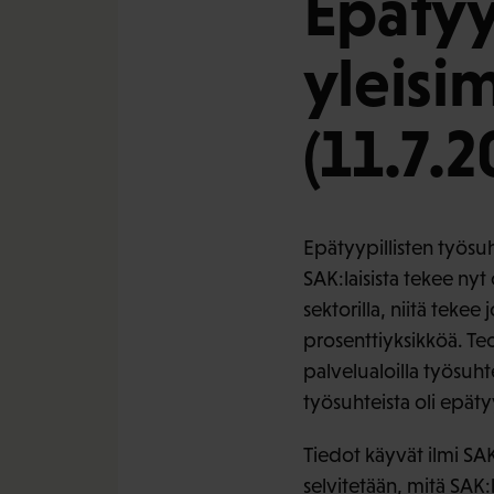
Epätyy
yleisim
(11.7.
Epätyypillisten työsu
SAK:laisista tekee nyt 
sektorilla, niitä tekee
prosenttiyksikköä. Te
palvelualoilla työsuht
työsuhteista oli epätyy
Tiedot käyvät ilmi SA
selvitetään, mitä SAK