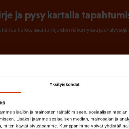
irje ja pysy kartalla tapahtumi
tutkittua tietoa, asiantuntijoiden näkemyksiä ja analyysejä.
(
Sukunimi
P
a
Yksityiskohdat
k
o
itä
l
 sinua parhaiten?
mme sisällön ja mainosten räätälöimiseen, sosiaalisen median
iseen. Lisäksi jaamme sosiaalisen median, mainosalan ja analy
l
, miten käytät sivustoamme. Kumppanimme voivat yhdistää näitä t
LUVALTUUTETTU
TÖISSÄ AMMATTILIITOSSA
TY