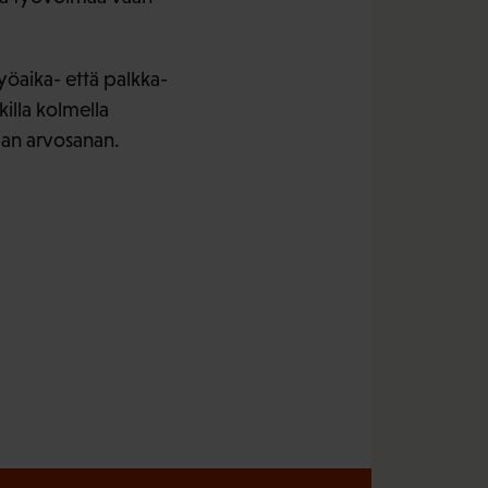
öaika- että palkka-
illa kolmella
man arvosanan.