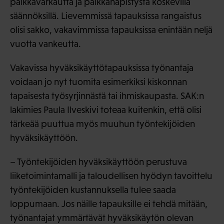
palkkavarkautta ja palkkanäpistystä koskevilla
säännöksillä. Lievemmissä tapauksissa rangaistus
olisi sakko, vakavimmissa tapauksissa enintään neljä
vuotta vankeutta.
Vakavissa hyväksikäyttötapauksissa työnantaja
voidaan jo nyt tuomita esimerkiksi kiskonnan
tapaisesta työsyrjinnästä tai ihmiskaupasta. SAK:n
lakimies Paula Ilveskivi toteaa kuitenkin, että olisi
tärkeää puuttua myös muuhun työntekijöiden
hyväksikäyttöön.
– Työntekijöiden hyväksikäyttöön perustuva
liiketoimintamalli ja taloudellisen hyödyn tavoittelu
työntekijöiden kustannuksella tulee saada
loppumaan. Jos näille tapauksille ei tehdä mitään,
työnantajat ymmärtävät hyväksikäytön olevan