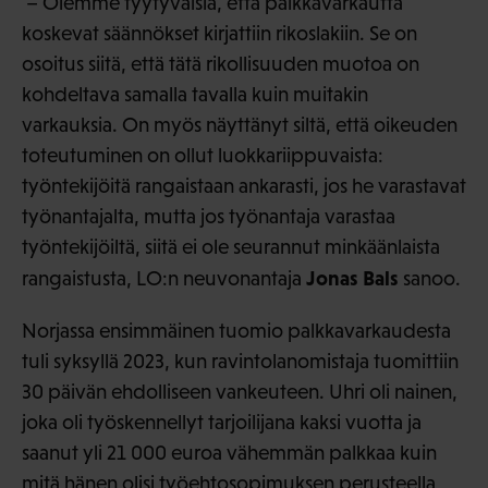
– Olemme tyytyväisiä, että palkkavarkautta
koskevat säännökset kirjattiin rikoslakiin. Se on
osoitus siitä, että tätä rikollisuuden muotoa on
kohdeltava samalla tavalla kuin muitakin
varkauksia. On myös näyttänyt siltä, että oikeuden
toteutuminen on ollut luokkariippuvaista:
työntekijöitä rangaistaan ankarasti, jos he varastavat
työnantajalta, mutta jos työnantaja varastaa
työntekijöiltä, siitä ei ole seurannut minkäänlaista
Jonas Bals
rangaistusta, LO:n neuvonantaja
sanoo.
Norjassa ensimmäinen tuomio palkkavarkaudesta
tuli syksyllä 2023, kun ravintolanomistaja tuomittiin
30 päivän ehdolliseen vankeuteen. Uhri oli nainen,
joka oli työskennellyt tarjoilijana kaksi vuotta ja
saanut yli 21 000 euroa vähemmän palkkaa kuin
mitä hänen olisi työehtosopimuksen perusteella