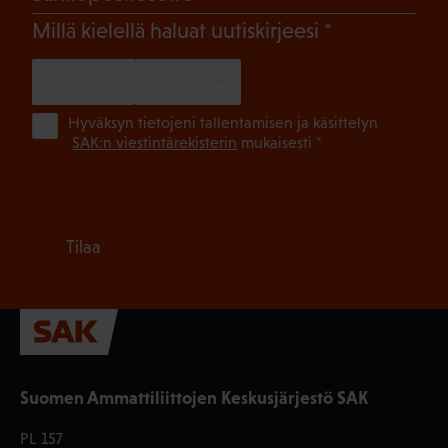
(Pakollinen)
Millä kielellä haluat uutiskirjeesi
SUOMI
RUOTSI
(Pa
Hyväksyn tietojeni tallentamisen ja käsittelyn
SAK:n viestintärekisterin
mukaisesti *
Tilaa
Suomen Ammattiliittojen Keskusjärjestö SAK
PL 157