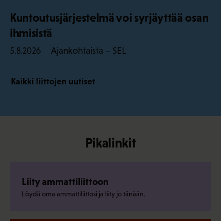
Kuntoutusjärjestelmä voi syrjäyttää osan
ihmisistä
Ajankohtaista – SEL
5.8.2026
Kaikki liittojen uutiset
Pikalinkit
Liity ammattiliittoon
Löydä oma ammattiliittosi ja liity jo tänään.