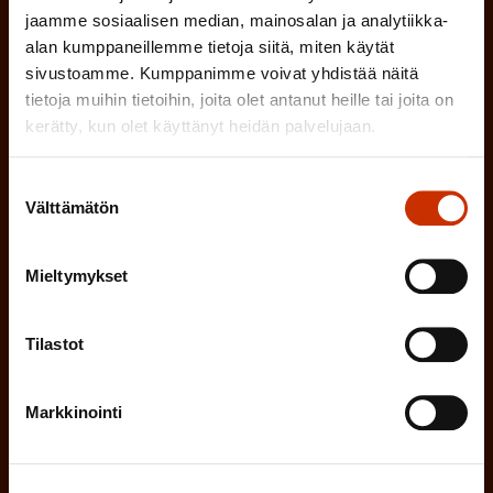
n
)
jaamme sosiaalisen median, mainosalan ja analytiikka-
TÖISSÄ AMMATTILIITOSSA
e
alan kumppaneillemme tietoja siitä, miten käytät
sivustoamme. Kumppanimme voivat yhdistää näitä
n
TYÖNANTAJAN EDUSTAJA
tietoja muihin tietoihin, joita olet antanut heille tai joita on
)
kerätty, kun olet käyttänyt heidän palvelujaan.
MUU KIINNOSTUS TYÖELÄMÄASIOIHIN
Suostumuksen
Välttämätön
valinta
(
Millä kielellä haluat uutiskirjeesi
P
Mieltymykset
SUOMI
RUOTSI
a
k
Tilastot
o
(
Hyväksyn tietojeni tallentamisen ja käsittelyn
P
l
Markkinointi
SAK:n viestintärekisterin
mukaisesti *
a
l
k
i