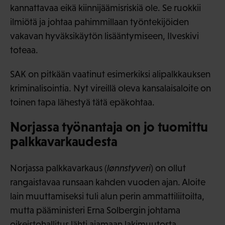
kannattavaa eikä kiinnijäämisriskiä ole. Se ruokkii
ilmiötä ja johtaa pahimmillaan työntekijöiden
vakavan hyväksikäytön lisääntymiseen, Ilveskivi
toteaa.
SAK on pitkään vaatinut esimerkiksi alipalkkauksen
kriminalisointia. Nyt vireillä oleva kansalaisaloite on
toinen tapa lähestyä tätä epäkohtaa.
Norjassa työnantaja on jo tuomittu
palkkavarkaudesta
Norjassa palkkavarkaus (
lønnstyveri
) on ollut
rangaistavaa runsaan kahden vuoden ajan. Aloite
lain muuttamiseksi tuli alun perin ammattiliitoilta,
mutta pääministeri Erna Solbergin johtama
oikeistohallitus lähti ajamaan lakimuutosta