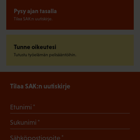
Pysy ajan tasalla
Tilaa SAK:n uutiskirje.
Tunne oikeutesi
Tutustu työelämän pelisääntöihin.
Tilaa SAK:n uutiskirje
(Pakollinen)
Etunimi
(Pakollinen)
Sukunimi
(Pakollinen)
Sähköpostiosoite