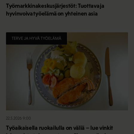
Työmarkkinakeskusjärjestöt: Tuottava ja
hyvinvoiva työelämä on yhteinen asia
TERVE JA HYVÄ TYÖELÄMÄ
22.5.2026 9:00
Työaikaisella ruokailulla on väliä – lue vinkit