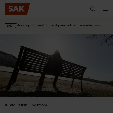
Hyppää
sisältöön
s
Näistä puhutaan
Uutiset
Epärehellinen työnantaja voi j…
a
k
·
f
i
Kuva: Patrik Lindström