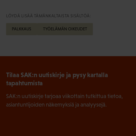
LÖYDÄ LISÄÄ TÄMÄNKALTAISTA SISÄLTÖÄ:
PALKKAUS
TYÖELÄMÄN OIKEUDET
Tilaa SAK:n uutiskirje ja pysy kartalla
tapahtumista
SAK:n uutiskirje tarjoaa viikottain tutkittua tietoa,
asiantuntijoiden näkemyksiä ja analyysejä.