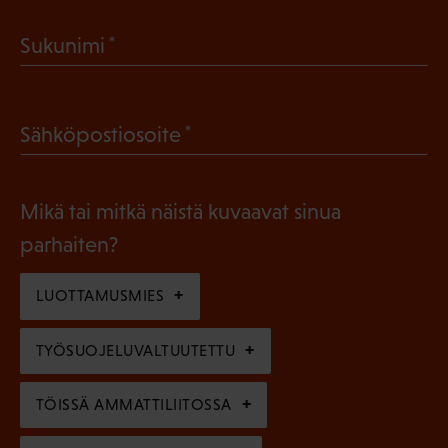
a
(
Sukunimi
k
P
o
a
l
(
Sähköpostiosoite
k
l
P
o
i
a
l
Mikä tai mitkä näistä kuvaavat sinua
n
k
l
parhaiten?
e
o
i
n
l
LUOTTAMUSMIES
n
)
l
e
TYÖSUOJELUVALTUUTETTU
i
n
n
)
TÖISSÄ AMMATTILIITOSSA
e