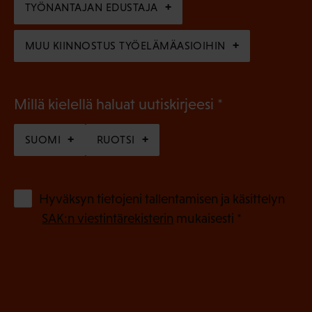
n
TYÖNANTAJAN EDUSTAJA
)
MUU KIINNOSTUS TYÖELÄMÄASIOIHIN
(
Millä kielellä haluat uutiskirjeesi
P
SUOMI
RUOTSI
a
k
o
(
Hyväksyn tietojeni tallentamisen ja käsittelyn
P
l
SAK:n viestintärekisterin
mukaisesti *
a
l
k
i
o
n
l
e
l