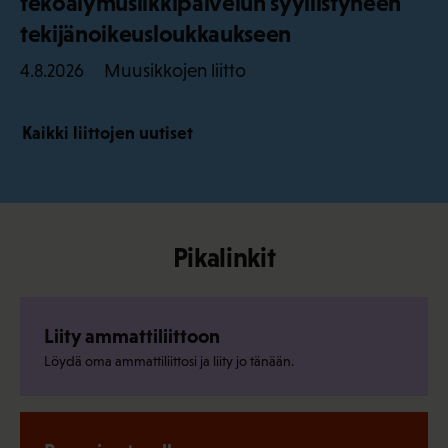
tekoälymusiikkipalvelun syyllistyneen
tekijänoikeusloukkaukseen
Muusikkojen liitto
4.8.2026
Kaikki liittojen uutiset
Pikalinkit
Liity ammattiliittoon
Löydä oma ammattiliittosi ja liity jo tänään.