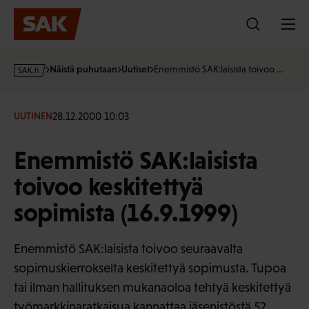
Hyppää
sisältöön
s
Näistä puhutaan
Uutiset
Enemmistö SAK:laisista toivoo …
a
k
·
28.12.2000 10:03
UUTINEN
f
i
Enemmistö SAK:laisista
toivoo keskitettyä
sopimista (16.9.1999)
Enemmistö SAK:laisista toivoo seuraavalta
sopimuskierrokselta keskitettyä sopimusta. Tupoa
tai ilman hallituksen mukanaoloa tehtyä keskitettyä
työmarkkinaratkaisua kannattaa jäsenistöstä 52