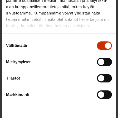
jaamme sosiaalisen median, mainosalan ja analytiikka-
alan kumppaneillemme tietoja siitä, miten käytät
Sinua saattaa myös kiinnostaa
sivustoamme. Kumppanimme voivat yhdistää näitä
tietoja muihin tietoihin, joita olet antanut heille tai joita on
kerätty, kun olet käyttänyt heidän palvelujaan.
TASA-ARVO JA YHDENVERTAISUUS
Suostumuksen
Välttämätön
valinta
Mieltymykset
Tilastot
Markkinointi
3.6.2026 13:34
Mikä muuttui määräaikaisissa työsuhteissa? Lue
juristin vastaukset!