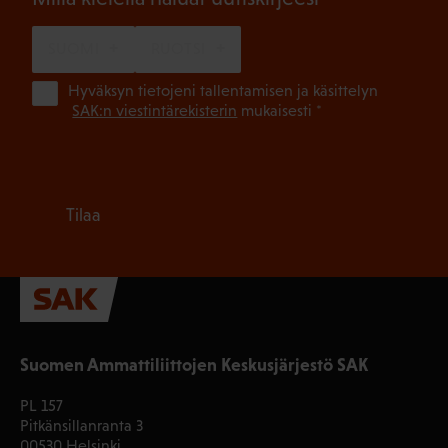
SUOMI
RUOTSI
(Pa
Hyväksyn tietojeni tallentamisen ja käsittelyn
SAK:n viestintärekisterin
mukaisesti *
Tilaa
Suomen Ammattiliittojen Keskusjärjestö SAK
PL 157
Pitkänsillanranta 3
00530 Helsinki