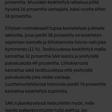
prosenttia. Muutakin keskitettyä ratkaisua pitää
hyvänä 16 prosenttia vastaajista, kaksi vuotta sitten
18 prosenttia.
Erityisen voimakkaasti tupoa kannatetaan julkisella
sektorilla, jossa peräti 58 prosenttia on keskitetyn
sopimisen kannalla ja liittokierrosta toivoo vain joka
kymmenes (11 %). Teollisuudessa keskitettyä mallia
kannattaa 52 prosenttia SAK:laisista ja yksityisillä
palvelualoilla 49 prosenttia. Liittokierrosta
kannattaa sekä teollisuudessa että yksityisillä
palvelualoilla joka viides vastaaja.
Luottamustehtävissä toimivista peräti 74 prosenttia
kannattaa keskitettyä sopimista.
SAK:n jäsenkyselyssä tiedusteltiin myös, mille
tasolle palkankorotusten tulisi asettua, jos