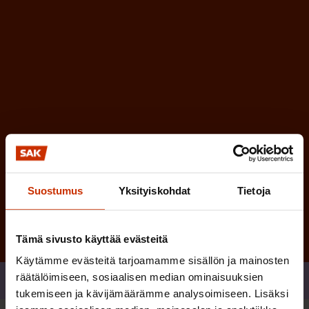
i
n
n
)
e
n
)
Tilaa
Suostumus
Yksityiskohdat
Tietoja
Tämä sivusto käyttää evästeitä
Käytämme evästeitä tarjoamamme sisällön ja mainosten
räätälöimiseen, sosiaalisen median ominaisuuksien
Jaa
tukemiseen ja kävijämäärämme analysoimiseen. Lisäksi