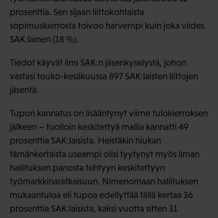
prosenttia. Sen sijaan liittokohtaista
sopimuskierrosta toivoo harvempi kuin joka viides
SAK:lainen (18 %).
Tiedot käyvät ilmi SAK:n jäsenkyselystä, johon
vastasi touko-kesäkuussa 897 SAK:laisten liittojen
jäsentä.
Tupon kannatus on lisääntynyt viime tulokierroksen
jälkeen – tuolloin keskitettyä mallia kannatti 49
prosenttia SAK:laisista. Heistäkin hiukan
tämänkertaista useampi olisi tyytynyt myös ilman
hallituksen panosta tehtyyn keskitettyyn
työmarkkinaratkaisuun. Nimenomaan hallituksen
mukaantuloa eli tupoa edellyttää tällä kertaa 36
prosenttia SAK:laisista, kaksi vuotta sitten 31