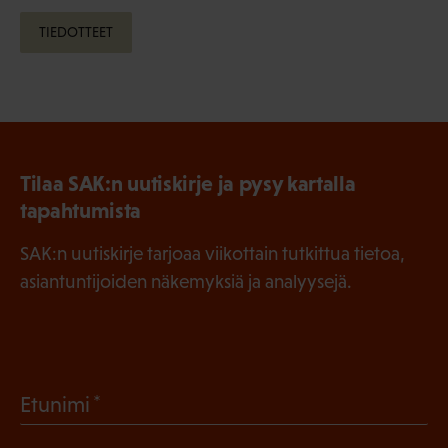
TIEDOTTEET
Tilaa SAK:n uutiskirje ja pysy kartalla
tapahtumista
SAK:n uutiskirje tarjoaa viikottain tutkittua tietoa,
asiantuntijoiden näkemyksiä ja analyysejä.
(
Etunimi
P