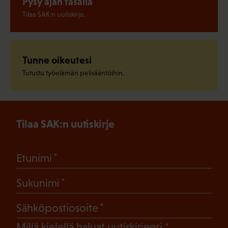
Pysy ajan tasalla
Tilaa SAK:n uutiskirje.
Tunne oikeutesi
Tutustu työelämän pelisääntöihin.
Tilaa SAK:n uutiskirje
(Pakollinen)
Etunimi
(Pakollinen)
Sukunimi
(Pakollinen)
Sähköpostiosoite
(Pakollinen)
Millä kielellä haluat uutiskirjeesi