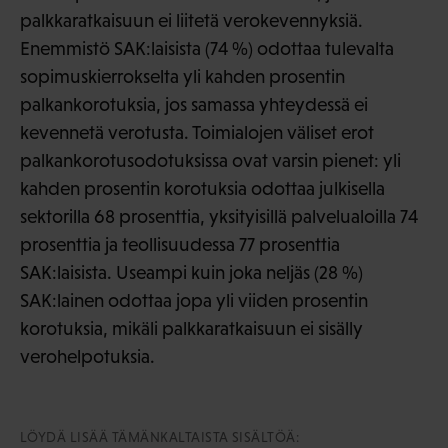
palkkaratkaisuun ei liitetä verokevennyksiä.
Enemmistö SAK:laisista (74 %) odottaa tulevalta
sopimuskierrokselta yli kahden prosentin
palkankorotuksia, jos samassa yhteydessä ei
kevennetä verotusta. Toimialojen väliset erot
palkankorotusodotuksissa ovat varsin pienet: yli
kahden prosentin korotuksia odottaa julkisella
sektorilla 68 prosenttia, yksityisillä palvelualoilla 74
prosenttia ja teollisuudessa 77 prosenttia
SAK:laisista. Useampi kuin joka neljäs (28 %)
SAK:lainen odottaa jopa yli viiden prosentin
korotuksia, mikäli palkkaratkaisuun ei sisälly
verohelpotuksia.
LÖYDÄ LISÄÄ TÄMÄNKALTAISTA SISÄLTÖÄ: