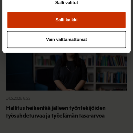
Salli valitut
TASA-ARVO JA YHDENVERTAISUUS
Salli kaikki
Vain välttämättömät
14.5.2026 8:55
Hallitus heikentää jälleen työntekijöiden
työsuhdeturvaa ja työelämän tasa-arvoa