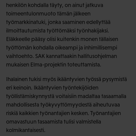
henkilön kohdalla täyty, on ainut jatkuva
toimeentulonmuoto tämän jälkeen
työmarkkinatuki, jonka saaminen edellyttää
ilmoittautumista työttömäksi työnhakijaksi.
Eläkkeelle pääsy olisi kuitenkin monen tällaisen
työttömän kohdalla oikeampi ja inhimillisempi
vaihtoehto. SAK kannattaakin hallitusohjelman
mukaisen Elma-projektin toteuttamista.
Ihalainen tukisi myös ikääntyvien työssä pysymistä
eri keinoin. Ikääntyvien työntekijöiden
työllistämiskynnystä voitaisiin madaltaa tasaamalla
mahdollisesta työkyvyttömyydestä aiheutuvaa
riskiä kaikkien työnantajien kesken. Työnantajien
omavastuun tasaamista tulisi valmistella
kolmikantaisesti.