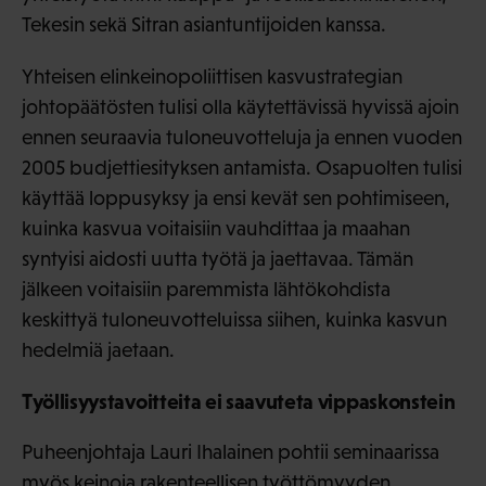
Tekesin sekä Sitran asiantuntijoiden kanssa.
Yhteisen elinkeinopoliittisen kasvustrategian
johtopäätösten tulisi olla käytettävissä hyvissä ajoin
ennen seuraavia tuloneuvotteluja ja ennen vuoden
2005 budjettiesityksen antamista. Osapuolten tulisi
käyttää loppusyksy ja ensi kevät sen pohtimiseen,
kuinka kasvua voitaisiin vauhdittaa ja maahan
syntyisi aidosti uutta työtä ja jaettavaa. Tämän
jälkeen voitaisiin paremmista lähtökohdista
keskittyä tuloneuvotteluissa siihen, kuinka kasvun
hedelmiä jaetaan.
Työllisyystavoitteita ei saavuteta vippaskonstein
Puheenjohtaja Lauri Ihalainen pohtii seminaarissa
myös keinoja rakenteellisen työttömyyden