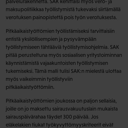
palvelurakennetta. SAK kehittäisi myös vero- ja
maksupolitiikkaa työllistymistä tukevaksi siirtämällä
verotuksen painopistettä pois työn verotuksesta.
Pitkäaikaistyöttömien työllistämiseksi tarvittaisiin
entistä yksilöllisempien ja pysyvämpään
työllistymiseen tähtääviä työllistymisohjelmia. SAK
pitää perusteltuna myös sosiaalisen yritystoiminnan
käynnistämistä vajaakuntoisten työllistymisen
tukemiseksi. Tämä malli tulisi SAK:n mielestä ulottaa
myös vaikeimmin työllistyviin
pitkäaikaistyöttömiin.
Pitkäaikaistyöttömien joukossa on paljon sellaisia,
joille on jo maksettu sairausvakuutuslain mukaista
sairauspäivärahaa täydet 300 päivää. Jos
eläkelakien tiukat työkyvyttömyyskriteerit eivät