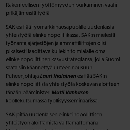
Rakenteellisen työttömyyden purkaminen vaatii
pitkäjänteistä työtä
SAK esittää työmarkkinaosapuolille uudenlaista
yhteistyötä elinkeinopolitiikassa. SAK:n mielestä
työnantajajärjestöjen ja ammattiliittojen olisi
pikaisesti laadittava kullekin toimialalle oma
elinkeinopoliittinen kasvustrategiansa, jolla Suomi
saataisiin käännettyä uuteen nousuun.
Lauri Ihalainen
Puheenjohtaja
esittää SAK:n
elinkeinopoliittista yhteistyötä koskevan aloitteen
Matti Vanhasen
tänään pääministeri
koollekutsumassa työllisyysseminaarissa.
SAK pitää uudenlaisen elinkeinopoliittisen
yhteistyön aloittamista välttämättömänä