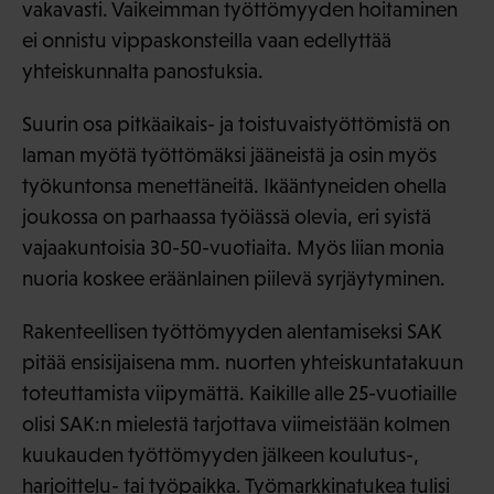
vakavasti. Vaikeimman työttömyyden hoitaminen
ei onnistu vippaskonsteilla vaan edellyttää
yhteiskunnalta panostuksia.
Suurin osa pitkäaikais- ja toistuvaistyöttömistä on
laman myötä työttömäksi jääneistä ja osin myös
työkuntonsa menettäneitä. Ikääntyneiden ohella
joukossa on parhaassa työiässä olevia, eri syistä
vajaakuntoisia 30-50-vuotiaita. Myös liian monia
nuoria koskee eräänlainen piilevä syrjäytyminen.
Rakenteellisen työttömyyden alentamiseksi SAK
pitää ensisijaisena mm. nuorten yhteiskuntatakuun
toteuttamista viipymättä. Kaikille alle 25-vuotiaille
olisi SAK:n mielestä tarjottava viimeistään kolmen
kuukauden työttömyyden jälkeen koulutus-,
harjoittelu- tai työpaikka. Työmarkkinatukea tulisi