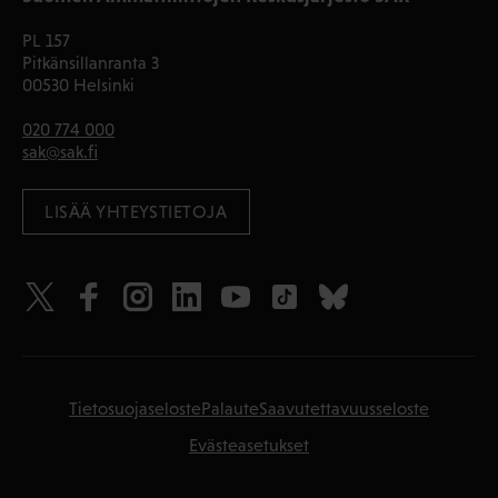
PL 157
Pitkänsillanranta 3
00530 Helsinki
020 774 000
sak@sak.fi
LISÄÄ YHTEYSTIETOJA
Tietosuojaseloste
Palaute
Saavutettavuusseloste
Evästeasetukset