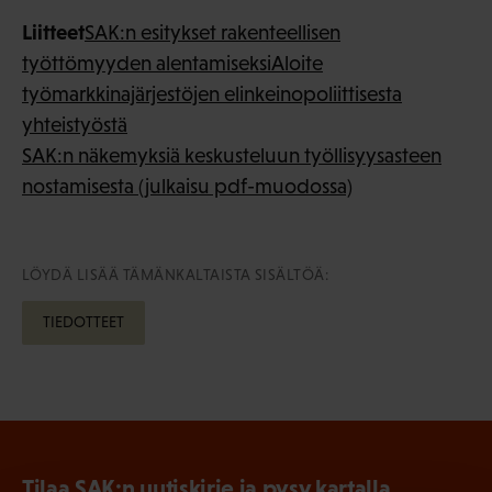
Liitteet
SAK:n esitykset rakenteellisen
työttömyyden alentamiseksi
Aloite
työmarkkinajärjestöjen elinkeinopoliittisesta
yhteistyöstä
SAK:n näkemyksiä keskusteluun työllisyysasteen
nostamisesta (julkaisu pdf-muodossa)
LÖYDÄ LISÄÄ TÄMÄNKALTAISTA SISÄLTÖÄ:
TIEDOTTEET
Tilaa SAK:n uutiskirje ja pysy kartalla