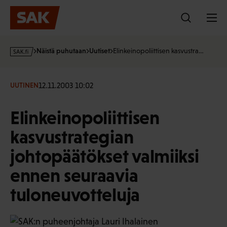
Hyppää
sisältöön
s
Näistä puhutaan
Uutiset
Elinkeinopoliittisen kasvustra…
a
k
·
12.11.2003 10:02
UUTINEN
f
i
Elinkeinopoliittisen
kasvustrategian
johtopäätökset valmiiksi
ennen seuraavia
tuloneuvotteluja