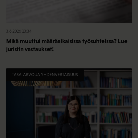
3.6.2026 13:34
Mikä muuttui määräaikaisissa työsuhteissa? Lue
juristin vastaukset!
TASA-ARVO JA YHDENVERTAISUUS