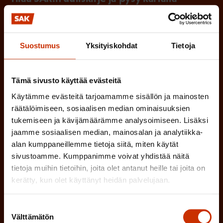
tapahtumista
SAK:n uutiskirje tarjoaa viikottain tutkittua tietoa,
Suostumus
Yksityiskohdat
Tietoja
asiantuntijoiden näkemyksiä ja analyysejä.
Tämä sivusto käyttää evästeitä
Käytämme evästeitä tarjoamamme sisällön ja mainosten
(
Etunimi
räätälöimiseen, sosiaalisen median ominaisuuksien
tukemiseen ja kävijämäärämme analysoimiseen. Lisäksi
P
jaamme sosiaalisen median, mainosalan ja analytiikka-
a
alan kumppaneillemme tietoja siitä, miten käytät
(
Sukunimi
k
sivustoamme. Kumppanimme voivat yhdistää näitä
P
tietoja muihin tietoihin, joita olet antanut heille tai joita on
o
kerätty, kun olet käyttänyt heidän palvelujaan.
a
l
(
Sähköpostiosoite
k
l
Suostumuksen
P
o
Välttämätön
valinta
i