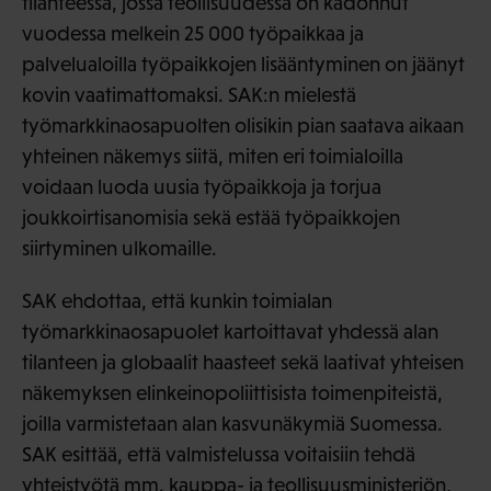
tilanteessa, jossa teollisuudessa on kadonnut
vuodessa melkein 25 000 työpaikkaa ja
palvelualoilla työpaikkojen lisääntyminen on jäänyt
kovin vaatimattomaksi. SAK:n mielestä
työmarkkinaosapuolten olisikin pian saatava aikaan
yhteinen näkemys siitä, miten eri toimialoilla
voidaan luoda uusia työpaikkoja ja torjua
joukkoirtisanomisia sekä estää työpaikkojen
siirtyminen ulkomaille.
SAK ehdottaa, että kunkin toimialan
työmarkkinaosapuolet kartoittavat yhdessä alan
tilanteen ja globaalit haasteet sekä laativat yhteisen
näkemyksen elinkeinopoliittisista toimenpiteistä,
joilla varmistetaan alan kasvunäkymiä Suomessa.
SAK esittää, että valmistelussa voitaisiin tehdä
yhteistyötä mm. kauppa- ja teollisuusministeriön,