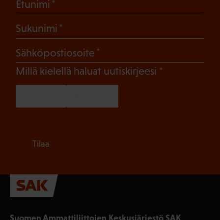
(Pakollinen)
Etunimi
(Pakollinen)
Sukunimi
(Pakollinen)
Sähköpostiosoite
(Pakollinen)
Millä kielellä haluat uutiskirjeesi
SUOMI
RUOTSI
Tilaa
Suomen Ammattiliittojen Keskusjärjestö SAK