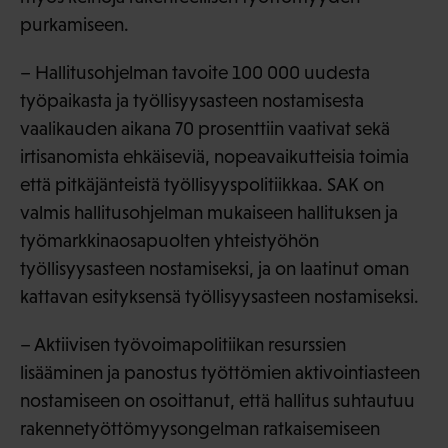
purkamiseen.
– Hallitusohjelman tavoite 100 000 uudesta
työpaikasta ja työllisyysasteen nostamisesta
vaalikauden aikana 70 prosenttiin vaativat sekä
irtisanomista ehkäiseviä, nopeavaikutteisia toimia
että pitkäjänteistä työllisyyspolitiikkaa. SAK on
valmis hallitusohjelman mukaiseen hallituksen ja
työmarkkinaosapuolten yhteistyöhön
työllisyysasteen nostamiseksi, ja on laatinut oman
kattavan esityksensä työllisyysasteen nostamiseksi.
– Aktiivisen työvoimapolitiikan resurssien
lisääminen ja panostus työttömien aktivointiasteen
nostamiseen on osoittanut, että hallitus suhtautuu
rakennetyöttömyysongelman ratkaisemiseen