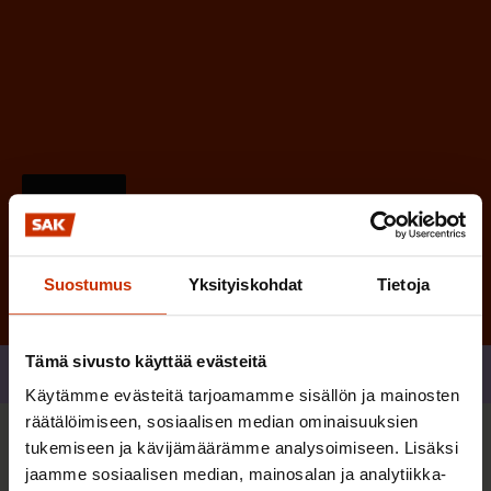
e
n
)
Tilaa
Suostumus
Yksityiskohdat
Tietoja
Tämä sivusto käyttää evästeitä
Jaa
Käytämme evästeitä tarjoamamme sisällön ja mainosten
räätälöimiseen, sosiaalisen median ominaisuuksien
tukemiseen ja kävijämäärämme analysoimiseen. Lisäksi
Sinua saattaa myös kiinnostaa
jaamme sosiaalisen median, mainosalan ja analytiikka-