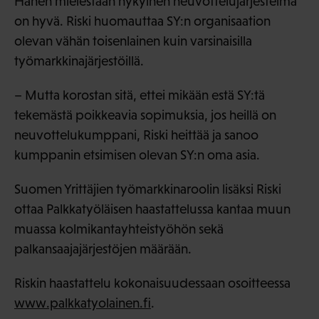
Hänen mielestään nykyinen neuvottelujärjestelmä
on hyvä. Riski huomauttaa SY:n organisaation
olevan vähän toisenlainen kuin varsinaisilla
työmarkkinajärjestöillä.
– Mutta korostan sitä, ettei mikään estä SY:tä
tekemästä poikkeavia sopimuksia, jos heillä on
neuvottelukumppani, Riski heittää ja sanoo
kumppanin etsimisen olevan SY:n oma asia.
Suomen Yrittäjien työmarkkinaroolin lisäksi Riski
ottaa Palkkatyöläisen haastattelussa kantaa muun
muassa kolmikantayhteistyöhön sekä
palkansaajajärjestöjen määrään.
Riskin haastattelu kokonaisuudessaan osoitteessa
www.palkkatyolainen.fi
.