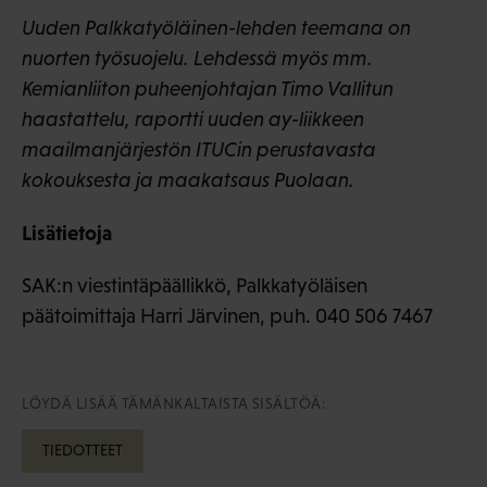
Uuden Palkkatyöläinen-lehden teemana on
nuorten työsuojelu. Lehdessä myös mm.
Kemianliiton puheenjohtajan Timo Vallitun
haastattelu, raportti uuden ay-liikkeen
maailmanjärjestön ITUCin perustavasta
kokouksesta ja maakatsaus Puolaan.
Lisätietoja
SAK:n viestintäpäällikkö, Palkkatyöläisen
päätoimittaja Harri Järvinen, puh. 040 506 7467
LÖYDÄ LISÄÄ TÄMÄNKALTAISTA SISÄLTÖÄ:
TIEDOTTEET