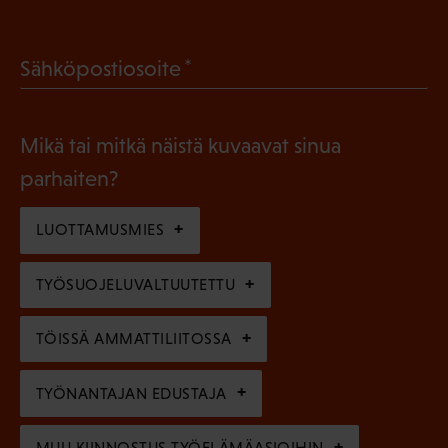
P
o
a
l
(
Sähköpostiosoite
k
l
P
o
i
a
l
Mikä tai mitkä näistä kuvaavat sinua
n
k
l
parhaiten?
e
o
i
n
l
LUOTTAMUSMIES
n
)
l
e
TYÖSUOJELUVALTUUTETTU
i
n
n
)
TÖISSÄ AMMATTILIITOSSA
e
n
TYÖNANTAJAN EDUSTAJA
)
MUU KIINNOSTUS TYÖELÄMÄASIOIHIN