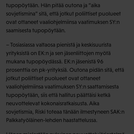
tupopöytään. Hän pitää outona ja ”aika
sovjetismina” sitä, että jotkut poliittiset puolueet
ovat ottaneet vaaliohjelmiinsa vaatimuksen SY:n
saamisesta tupopöytään.
– Tosiasiassa valtaosa pienistä ja keskisuurista
yrityksistä on EK:n ja sen jäsenliittojen myötä
mukana tupopöydässä. EK:n jäsenistä 96
prosenttia on pk-yrityksiä. Outona pidän sitä, että
jotkut poliittiset puolueet ovat ottaneet
vaaliohjelmiinsa vaatimuksen SY:n saattamisesta
tupopöytään, siis että hallitus päättäisi ketkä
neuvottelevat kokonaisratkaisusta. Aika
sovjetismia, Riski toteaa tänään ilmestyneen SAK:n
Palkkatyöläinen-lehden haastattelussa.