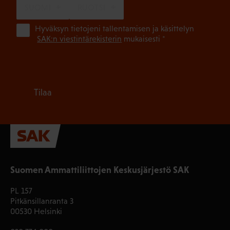
SUOMI
RUOTSI
(Pa
Hyväksyn tietojeni tallentamisen ja käsittelyn
SAK:n viestintärekisterin
mukaisesti *
Tilaa
Suomen Ammattiliittojen Keskusjärjestö SAK
PL 157
Pitkänsillanranta 3
00530 Helsinki