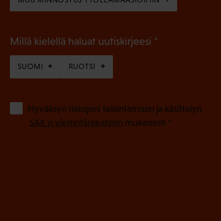
(
Millä kielellä haluat uutiskirjeesi
P
SUOMI
RUOTSI
a
k
o
(
Hyväksyn tietojeni tallentamisen ja käsittelyn
P
l
SAK:n viestintärekisterin
mukaisesti *
a
l
k
i
o
n
l
e
l
i
n
n
)