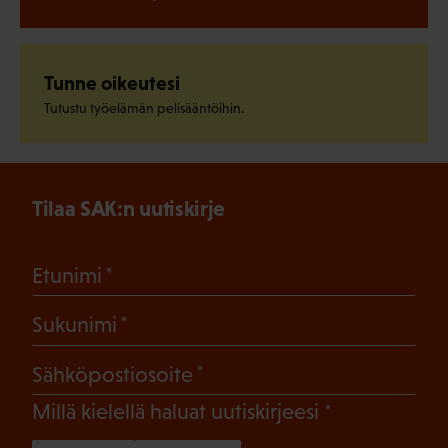
Tunne oikeutesi
Tutustu työelämän pelisääntöihin.
Tilaa SAK:n uutiskirje
(Pakollinen)
Etunimi
(Pakollinen)
Sukunimi
(Pakollinen)
Sähköpostiosoite
(Pakollinen)
Millä kielellä haluat uutiskirjeesi