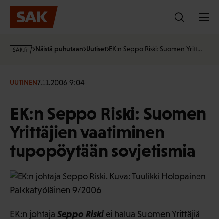
Hyppää
sisältöön
s
Näistä puhutaan
Uutiset
EK:n Seppo Riski: Suomen Yritt…
a
k
·
7.11.2006 9:04
UUTINEN
f
i
EK:n Seppo Riski: Suomen
Yrittäjien vaatiminen
tupopöytään sovjetismia
Palkkatyöläinen 9/2006
Seppo Riski
EK:n johtaja
ei halua Suomen Yrittäjiä