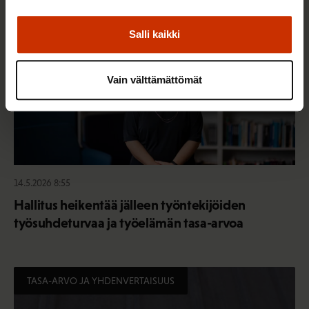
Salli kaikki
Vain välttämättömät
14.5.2026 8:55
Hallitus heikentää jälleen työntekijöiden
työsuhdeturvaa ja työelämän tasa-arvoa
TASA-ARVO JA YHDENVERTAISUUS