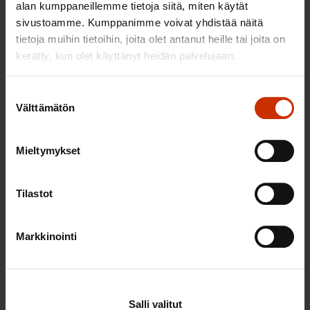
alan kumppaneillemme tietoja siitä, miten käytät
sivustoamme. Kumppanimme voivat yhdistää näitä
TASA-ARVO JA YHDENVERTAISUUS
tietoja muihin tietoihin, joita olet antanut heille tai joita on
kerätty, kun olet käyttänyt heidän palvelujaan.
Suostumuksen
Välttämätön
valinta
Mieltymykset
Tilastot
3.6.2026 13:34
Mikä muuttui määräaikaisissa työsuhteissa? Lue
Markkinointi
juristin vastaukset!
Salli valitut
TASA-ARVO JA YHDENVERTAISUUS