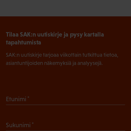
Tilaa SAK:n uutiskirje ja pysy kartalla
tapahtumista
SAK:n uutiskirje tarjoaa viikottain tutkittua tietoa,
asiantuntijoiden näkemyksiä ja analyysejä.
(
Etunimi
P
a
(
Sukunimi
k