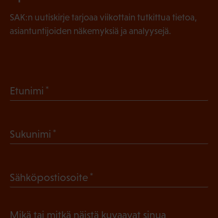
SAK:n uutiskirje tarjoaa viikottain tutkittua tietoa,
asiantuntijoiden näkemyksiä ja analyysejä.
(
Etunimi
P
a
(
Sukunimi
k
P
o
a
l
(
Sähköpostiosoite
k
l
P
o
i
a
l
Mikä tai mitkä näistä kuvaavat sinua
n