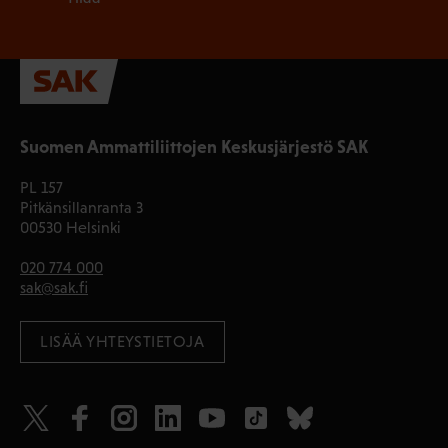
Suomen Ammattiliittojen Keskusjärjestö SAK
PL 157
Pitkänsillanranta 3
00530 Helsinki
020 774 000
sak@sak.fi
LISÄÄ YHTEYSTIETOJA