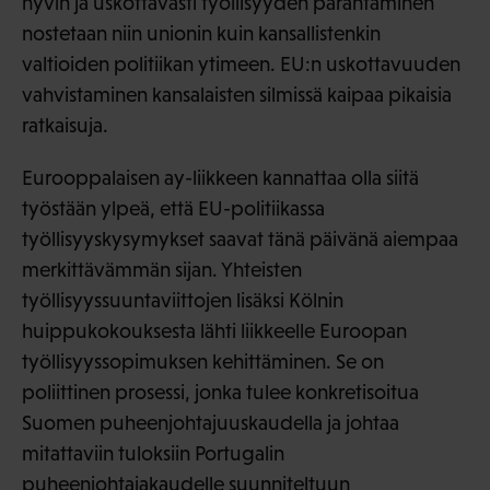
hyvin ja uskottavasti työllisyyden parantaminen
nostetaan niin unionin kuin kansallistenkin
valtioiden politiikan ytimeen. EU:n uskottavuuden
vahvistaminen kansalaisten silmissä kaipaa pikaisia
ratkaisuja.
Eurooppalaisen ay-liikkeen kannattaa olla siitä
työstään ylpeä, että EU-politiikassa
työllisyyskysymykset saavat tänä päivänä aiempaa
merkittävämmän sijan. Yhteisten
työllisyyssuuntaviittojen lisäksi Kölnin
huippukokouksesta lähti liikkeelle Euroopan
työllisyyssopimuksen kehittäminen. Se on
poliittinen prosessi, jonka tulee konkretisoitua
Suomen puheenjohtajuuskaudella ja johtaa
mitattaviin tuloksiin Portugalin
puheenjohtajakaudelle suunniteltuun