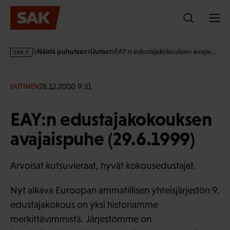
Hyppää
sisältöön
s
Näistä puhutaan
Uutiset
EAY:n edustajakokouksen avajai…
a
k
·
28.12.2000 9:31
UUTINEN
f
i
EAY:n edustajakokouksen
avajaispuhe (29.6.1999)
Arvoisat kutsuvieraat, hyvät kokousedustajat.
Nyt alkava Euroopan ammatillisen yhteisjärjestön 9.
edustajakokous on yksi historiamme
merkittävimmistä. Järjestömme on