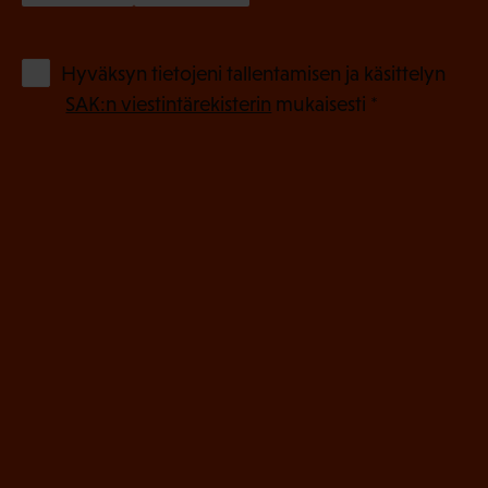
k
o
(
Hyväksyn tietojeni tallentamisen ja käsittelyn
P
l
SAK:n viestintärekisterin
mukaisesti *
a
l
k
i
o
n
l
e
l
i
n
n
)
e
n
)