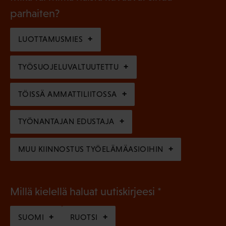
k
l
parhaiten?
e
o
i
n
l
LUOTTAMUSMIES
n
)
l
e
TYÖSUOJELUVALTUUTETTU
i
n
n
)
TÖISSÄ AMMATTILIITOSSA
e
n
TYÖNANTAJAN EDUSTAJA
)
MUU KIINNOSTUS TYÖELÄMÄASIOIHIN
(
Millä kielellä haluat uutiskirjeesi
P
SUOMI
RUOTSI
a