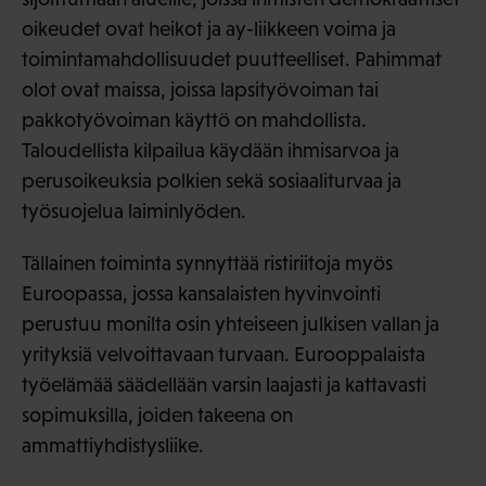
oikeudet ovat heikot ja ay-liikkeen voima ja
toimintamahdollisuudet puutteelliset. Pahimmat
olot ovat maissa, joissa lapsityövoiman tai
pakkotyövoiman käyttö on mahdollista.
Taloudellista kilpailua käydään ihmisarvoa ja
perusoikeuksia polkien sekä sosiaaliturvaa ja
työsuojelua laiminlyöden.
Tällainen toiminta synnyttää ristiriitoja myös
Euroopassa, jossa kansalaisten hyvinvointi
perustuu monilta osin yhteiseen julkisen vallan ja
yrityksiä velvoittavaan turvaan. Eurooppalaista
työelämää säädellään varsin laajasti ja kattavasti
sopimuksilla, joiden takeena on
ammattiyhdistysliike.