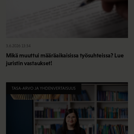
3.6.2026 13:34
Mikä muuttui määräaikaisissa työsuhteissa? Lue
juristin vastaukset!
TASA-ARVO JA YHDENVERTAISUUS