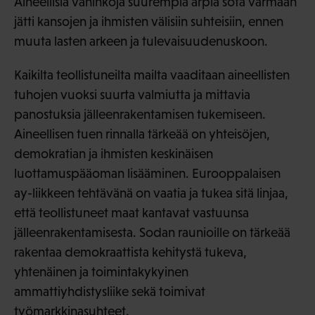
Aineellisia vahinkoja suurempia arpia sota varmaan
jätti kansojen ja ihmisten välisiin suhteisiin, ennen
muuta lasten arkeen ja tulevaisuudenuskoon.
Kaikilta teollistuneilta mailta vaaditaan aineellisten
tuhojen vuoksi suurta valmiutta ja mittavia
panostuksia jälleenrakentamisen tukemiseen.
Aineellisen tuen rinnalla tärkeää on yhteisöjen,
demokratian ja ihmisten keskinäisen
luottamuspääoman lisääminen. Eurooppalaisen
ay-liikkeen tehtävänä on vaatia ja tukea sitä linjaa,
että teollistuneet maat kantavat vastuunsa
jälleenrakentamisesta. Sodan raunioille on tärkeää
rakentaa demokraattista kehitystä tukeva,
yhtenäinen ja toimintakykyinen
ammattiyhdistysliike sekä toimivat
työmarkkinasuhteet.