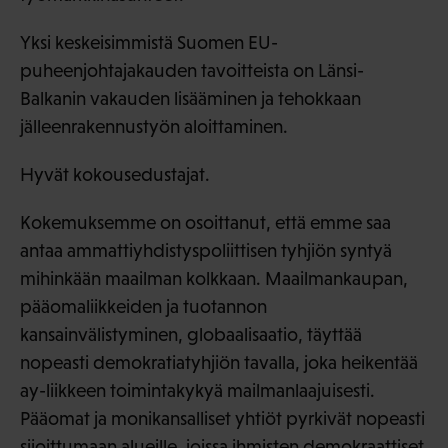
Yksi keskeisimmistä Suomen EU-
puheenjohtajakauden tavoitteista on Länsi-
Balkanin vakauden lisääminen ja tehokkaan
jälleenrakennustyön aloittaminen.
Hyvät kokousedustajat.
Kokemuksemme on osoittanut, että emme saa
antaa ammattiyhdistyspoliittisen tyhjiön syntyä
mihinkään maailman kolkkaan. Maailmankaupan,
pääomaliikkeiden ja tuotannon
kansainvälistyminen, globaalisaatio, täyttää
nopeasti demokratiatyhjiön tavalla, joka heikentää
ay-liikkeen toimintakykyä mailmanlaajuisesti.
Pääomat ja monikansalliset yhtiöt pyrkivät nopeasti
sijoittumaan alueille, joissa ihmisten demokraattiset