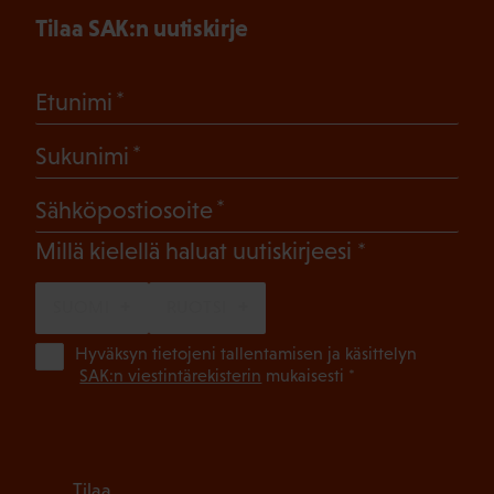
Tilaa SAK:n uutiskirje
(Pakollinen)
Etunimi
(Pakollinen)
Sukunimi
(Pakollinen)
Sähköpostiosoite
(Pakollinen)
Millä kielellä haluat uutiskirjeesi
SUOMI
RUOTSI
(Pa
Hyväksyn tietojeni tallentamisen ja käsittelyn
SAK:n viestintärekisterin
mukaisesti *
Tilaa