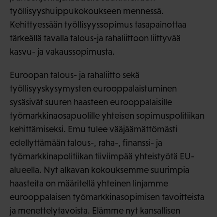
työllisyyshuippukokoukseen mennessä.
Kehittyessään työllisyyssopimus tasapainottaa
tärkeällä tavalla talous-ja rahaliittoon liittyvää
kasvu- ja vakaussopimusta.
Euroopan talous- ja rahaliitto sekä
työllisyyskysymysten eurooppalaistuminen
sysäsivät suuren haasteen eurooppalaisille
työmarkkinaosapuolille yhteisen sopimuspolitiikan
kehittämiseksi. Emu tulee vääjäämättömästi
edellyttämään talous-, raha-, finanssi- ja
työmarkkinapolitiikan tiiviimpää yhteistyötä EU-
alueella. Nyt alkavan kokouksemme suurimpia
haasteita on määritellä yhteinen linjamme
eurooppalaisen työmarkkinasopimisen tavoitteista
ja menettelytavoista. Elämme nyt kansallisen