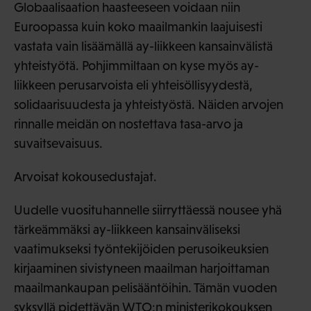
Globaalisaation haasteeseen voidaan niin
Euroopassa kuin koko maailmankin laajuisesti
vastata vain lisäämällä ay-liikkeen kansainvälistä
yhteistyötä. Pohjimmiltaan on kyse myös ay-
liikkeen perusarvoista eli yhteisöllisyydestä,
solidaarisuudesta ja yhteistyöstä. Näiden arvojen
rinnalle meidän on nostettava tasa-arvo ja
suvaitsevaisuus.
Arvoisat kokousedustajat.
Uudelle vuosituhannelle siirryttäessä nousee yhä
tärkeämmäksi ay-liikkeen kansainväliseksi
vaatimukseksi työntekijöiden perusoikeuksien
kirjaaminen sivistyneen maailman harjoittaman
maailmankaupan pelisääntöihin. Tämän vuoden
syksyllä pidettävän WTO:n ministerikokouksen