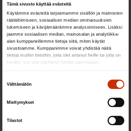
kansalliset rajat ylittävät oikeudet neuvotella, sopia
Tämä sivusto käyttää evästeitä
ja tarvittaessa käydä työtaistelua. Kun Suomi nyt
Käytämme evästeitä tarjoamamme sisällön ja mainosten
ottaa puheenjohtajamaana vastuun HVK-prosessin
räätälöimiseen, sosiaalisen median ominaisuuksien
valmisteluista, on tärkeää, että näissä valmisteluissa
tukemiseen ja kävijämäärämme analysoimiseen. Lisäksi
ovat asialistalla työntekijöiden sosiaaliset
jaamme sosiaalisen median, mainosalan ja analytiikka-
alan kumppaneillemme tietoja siitä, miten käytät
perusoikeudet.
sivustoamme. Kumppanimme voivat yhdistää näitä
tietoja muihin tietoihin, joita olet antanut heille tai joita on
Arvoisat kokousedustajat Minulla on suuri kunnia
kerätty, kun olet käyttänyt heidän palvelujaan.
toivottaa teidät kaikki tervetulleiksi Suomeen ja sen
pääkaupunkiin Helsinkiin. Helsinki on viime aikoina
Suostumuksen
ollut sovinnon ja rauhanneuvottelujen
Välttämätön
valinta
kohtaamispaikka. Minä toivon, että me voimme
tarjota myös EAY:n edustajakokoukselle ja kaikille
Mieltymykset
teille siihen osallistuville miellyttävät puitteet ja
ilmapiirin tehdä tästä kokouksestamme
Tilastot
historiallisen ja hengeltään yhtenäisen. Me
suomalaiset palkansaajajärjestöt kiitämme EAY:tä