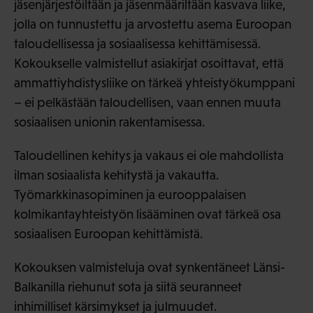
jäsenjärjestöiltään ja jäsenmääriltään kasvava liike,
jolla on tunnustettu ja arvostettu asema Euroopan
taloudellisessa ja sosiaalisessa kehittämisessä.
Kokoukselle valmistellut asiakirjat osoittavat, että
ammattiyhdistysliike on tärkeä yhteistyökumppani
– ei pelkästään taloudellisen, vaan ennen muuta
sosiaalisen unionin rakentamisessa.
Taloudellinen kehitys ja vakaus ei ole mahdollista
ilman sosiaalista kehitystä ja vakautta.
Työmarkkinasopiminen ja eurooppalaisen
kolmikantayhteistyön lisääminen ovat tärkeä osa
sosiaalisen Euroopan kehittämistä.
Kokouksen valmisteluja ovat synkentäneet Länsi-
Balkanilla riehunut sota ja siitä seuranneet
inhimilliset kärsimykset ja julmuudet.