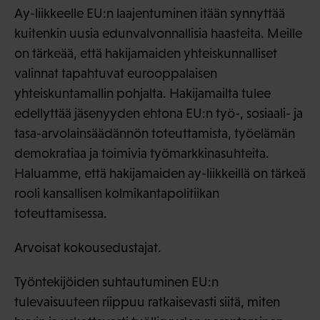
Ay-liikkeelle EU:n laajentuminen itään synnyttää
kuitenkin uusia edunvalvonnallisia haasteita. Meille
on tärkeää, että hakijamaiden yhteiskunnalliset
valinnat tapahtuvat eurooppalaisen
yhteiskuntamallin pohjalta. Hakijamailta tulee
edellyttää jäsenyyden ehtona EU:n työ-, sosiaali- ja
tasa-arvolainsäädännön toteuttamista, työelämän
demokratiaa ja toimivia työmarkkinasuhteita.
Haluamme, että hakijamaiden ay-liikkeillä on tärkeä
rooli kansallisen kolmikantapolitiikan
toteuttamisessa.
Arvoisat kokousedustajat.
Työntekijöiden suhtautuminen EU:n
tulevaisuuteen riippuu ratkaisevasti siitä, miten