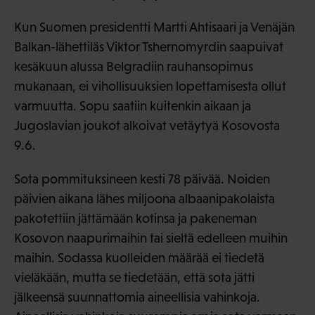
Kun Suomen presidentti Martti Ahtisaari ja Venäjän
Balkan-lähettiläs Viktor Tshernomyrdin saapuivat
kesäkuun alussa Belgradiin rauhansopimus
mukanaan, ei vihollisuuksien lopettamisesta ollut
varmuutta. Sopu saatiin kuitenkin aikaan ja
Jugoslavian joukot alkoivat vetäytyä Kosovosta
9.6.
Sota pommituksineen kesti 78 päivää. Noiden
päivien aikana lähes miljoona albaanipakolaista
pakotettiin jättämään kotinsa ja pakeneman
Kosovon naapurimaihin tai sieltä edelleen muihin
maihin. Sodassa kuolleiden määrää ei tiedetä
vieläkään, mutta se tiedetään, että sota jätti
jälkeensä suunnattomia aineellisia vahinkoja.