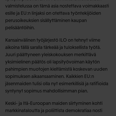
valmistelussa on tämä asia nostettava voimakkaasti
esille ja EU:n linjaksi on otettava työntekijöiden
perusoikeuksien sisällyttäminen kaupan
pelisääntöihin.
Kansainvälinen työjärjestö ILO on tehnyt viime
aikoina tällä saralla tärkeää ja tuloksellista työtä.
Juuri päättyneen yleiskokouksen merkittävä
yksimielinen päätös oli lapsityövoiman käytön
pahimpien muotojen kieltämistä koskevan uuden
sopimuksen aikaansaaminen. Kaikkien EU:n
jäsenmaiden tulisi olla nyt esimerkillisiä ja ratifioida
syntynyt sopimus mahdollisimman pian.
Keski- ja Itä-Euroopan maiden siirtyminen kohti
markkinataloutta ja poliittista demokratiaa nosti