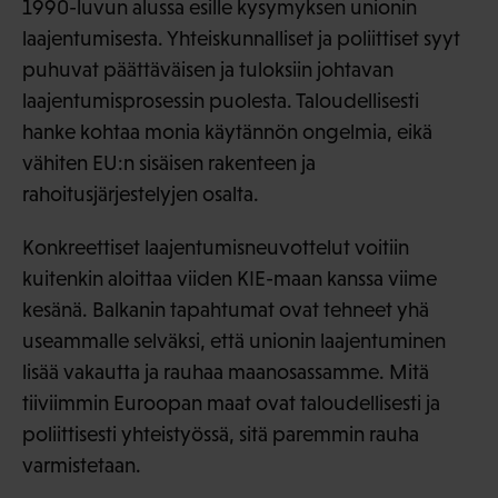
1990-luvun alussa esille kysymyksen unionin
laajentumisesta. Yhteiskunnalliset ja poliittiset syyt
puhuvat päättäväisen ja tuloksiin johtavan
laajentumisprosessin puolesta. Taloudellisesti
hanke kohtaa monia käytännön ongelmia, eikä
vähiten EU:n sisäisen rakenteen ja
rahoitusjärjestelyjen osalta.
Konkreettiset laajentumisneuvottelut voitiin
kuitenkin aloittaa viiden KIE-maan kanssa viime
kesänä. Balkanin tapahtumat ovat tehneet yhä
useammalle selväksi, että unionin laajentuminen
lisää vakautta ja rauhaa maanosassamme. Mitä
tiiviimmin Euroopan maat ovat taloudellisesti ja
poliittisesti yhteistyössä, sitä paremmin rauha
varmistetaan.