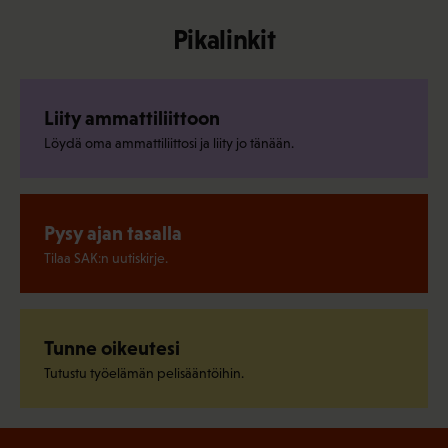
Pikalinkit
Liity ammattiliittoon
Löydä oma ammattiliittosi ja liity jo tänään.
Pysy ajan tasalla
Tilaa SAK:n uutiskirje.
Tunne oikeutesi
Tutustu työelämän pelisääntöihin.