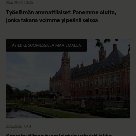
25.6.2026 10:35
Työelämän ammattilaiset: Panemme olutta,
jonka takana voimme ylpeänä seisoa
AY-LIIKE SUOMESSA JA MAAILMALLA
23.5.2026 7:40
Kansainvälinen tuomioistuin vahvisti lakko-