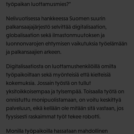
työpaikan luottamusmies?"
Nelivuotisessa hankkeessa Suomen suurin
palkansaajajärjestö selvittää digitalisaation,
globalisaation sekä ilmastonmuutoksen ja
luonnonvarojen ehtymisen vaikutuksia työelämään
ja palkansaajien arkeen.
Digitalisaatiosta on luottamushenkilöillä omilta
työpaikoiltaan sekä myönteisiä että kielteisiä
kokemuksia. Jossain työstä on tullut
yksitoikkoisempaa ja tylsempää. Toisaalla työtä on
onnistuttu monipuolistamaan, on voitu keskittyä
palveluun, eikä kellään ole mitään sitä vastaan, jos
fyysisesti raskaimmat työt tekee robotti.
Monilla työpaikoilla hassataan mahdollinen