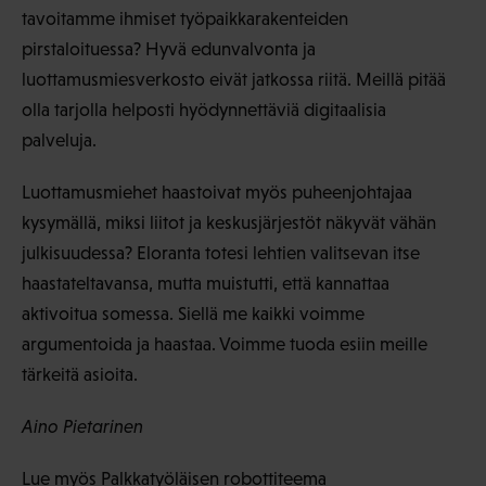
tavoitamme ihmiset työpaikkarakenteiden
pirstaloituessa? Hyvä edunvalvonta ja
luottamusmiesverkosto eivät jatkossa riitä. Meillä pitää
olla tarjolla helposti hyödynnettäviä digitaalisia
palveluja.
Luottamusmiehet haastoivat myös puheenjohtajaa
kysymällä, miksi liitot ja keskusjärjestöt näkyvät vähän
julkisuudessa? Eloranta totesi lehtien valitsevan itse
haastateltavansa, mutta muistutti, että kannattaa
aktivoitua somessa. Siellä me kaikki voimme
argumentoida ja haastaa. Voimme tuoda esiin meille
tärkeitä asioita.
Aino Pietarinen
Lue myös Palkkatyöläisen
robottiteema