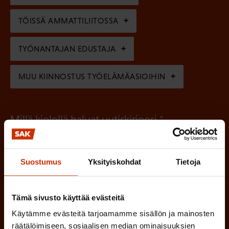
n
n
)
TÖISSÄ AMMATTILIITOSSA
e
n
TYÖNANTAJAN EDUSTAJA
)
MUU KIINNOSTUS TYÖELÄMÄASIOIHIN
(
Millä kielellä haluat uutiskirjeesi
P
SUOMI
RUOTSI
a
Suostumus
Yksityiskohdat
Tietoja
k
o
(
Hyväksyn tietojeni tallentamisen ja käsittelyn
Tämä sivusto käyttää evästeitä
P
l
SAK:n viestintärekisterin
mukaisesti *
Käytämme evästeitä tarjoamamme sisällön ja mainosten
a
l
räätälöimiseen, sosiaalisen median ominaisuuksien