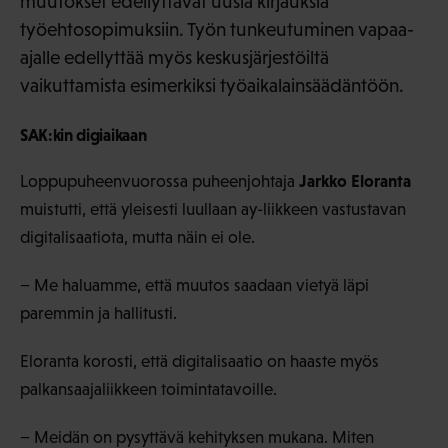
muutokset edellyttävät uusia kirjauksia
työehtosopimuksiin. Työn tunkeutuminen vapaa-
ajalle edellyttää myös keskusjärjestöiltä
vaikuttamista esimerkiksi työaikalainsäädäntöön.
SAK:kin digiaikaan
Jarkko Eloranta
Loppupuheenvuorossa puheenjohtaja
muistutti, että yleisesti luullaan ay-liikkeen vastustavan
digitalisaatiota, mutta näin ei ole.
− Me haluamme, että muutos saadaan vietyä läpi
paremmin ja hallitusti.
Eloranta korosti, että digitalisaatio on haaste myös
palkansaajaliikkeen toimintatavoille.
− Meidän on pysyttävä kehityksen mukana. Miten