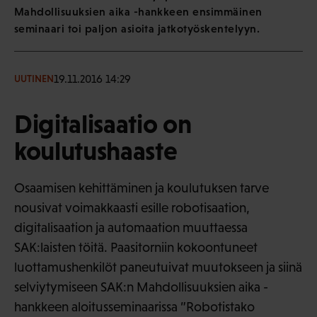
Mahdollisuuksien aika -hankkeen ensimmäinen
seminaari toi paljon asioita jatkotyöskentelyyn.
19.11.2016 14:29
UUTINEN
Digitalisaatio on
koulutushaaste
Osaamisen kehittäminen ja koulutuksen tarve
nousivat voimakkaasti esille robotisaation,
digitalisaation ja automaation muuttaessa
SAK:laisten töitä. Paasitorniin kokoontuneet
luottamushenkilöt paneutuivat muutokseen ja siinä
selviytymiseen SAK:n Mahdollisuuksien aika -
hankkeen aloitusseminaarissa ”Robotistako