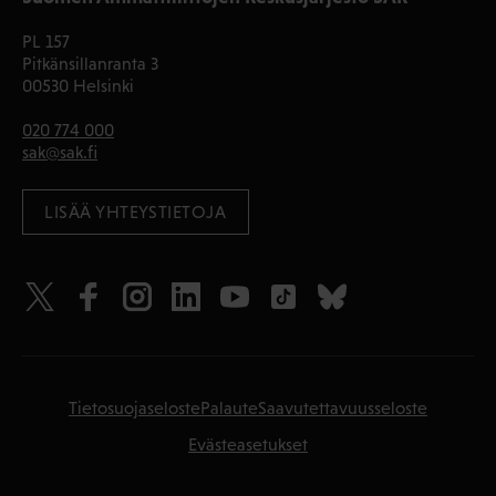
PL 157
Pitkänsillanranta 3
00530 Helsinki
020 774 000
sak@sak.fi
LISÄÄ YHTEYSTIETOJA
Tietosuojaseloste
Palaute
Saavutettavuusseloste
Evästeasetukset