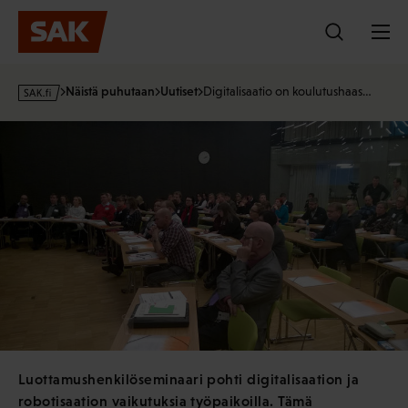
Hyppää
sisältöön
s
Näistä puhutaan
Uutiset
Digitalisaatio on koulutushaas…
a
k
·
f
i
Luottamushenkilöseminaari pohti digitalisaation ja
robotisaation vaikutuksia työpaikoilla. Tämä