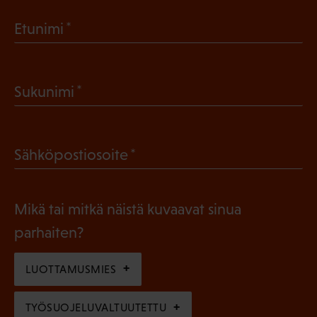
(
Etunimi
P
a
(
Sukunimi
k
P
o
a
l
(
Sähköpostiosoite
k
l
P
o
i
a
l
Mikä tai mitkä näistä kuvaavat sinua
n
k
l
parhaiten?
e
o
i
n
l
LUOTTAMUSMIES
n
)
l
e
TYÖSUOJELUVALTUUTETTU
i