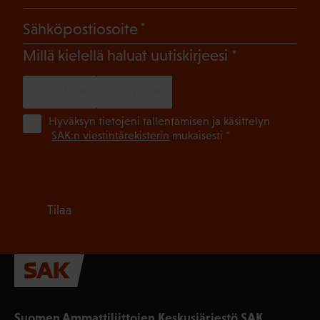
(Pakollinen)
Sähköpostiosoite
(Pakollinen)
Millä kielellä haluat uutiskirjeesi
SUOMI
RUOTSI
(Pa
Hyväksyn tietojeni tallentamisen ja käsittelyn
SAK:n viestintärekisterin
mukaisesti *
Tilaa
Suomen Ammattiliittojen Keskusjärjestö SAK