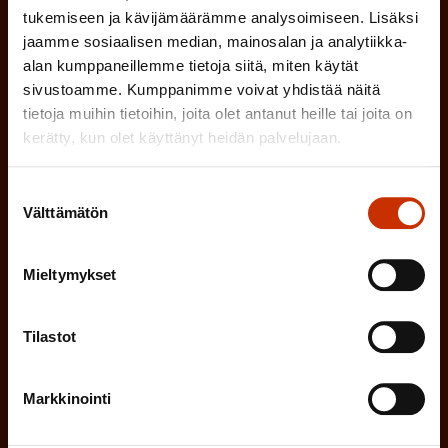
k
i
tukemiseen ja kävijämäärämme analysoimiseen. Lisäksi
o
jaamme sosiaalisen median, mainosalan ja analytiikka-
n
l
alan kumppaneillemme tietoja siitä, miten käytät
e
l
sivustoamme. Kumppanimme voivat yhdistää näitä
i
n
tietoja muihin tietoihin, joita olet antanut heille tai joita on
n
kerätty, kun olet käyttänyt heidän palvelujaan.
)
e
n
Suostumuksen
Välttämätön
)
valinta
Mieltymykset
Tilastot
Tilaa
Markkinointi