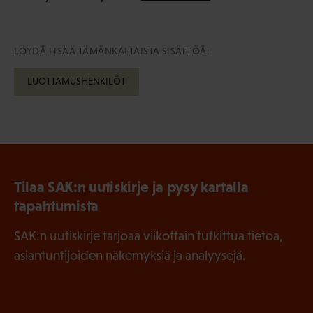
LÖYDÄ LISÄÄ TÄMÄNKALTAISTA SISÄLTÖÄ:
LUOTTAMUSHENKILÖT
Tilaa SAK:n uutiskirje ja pysy kartalla
tapahtumista
SAK:n uutiskirje tarjoaa viikottain tutkittua tietoa,
asiantuntijoiden näkemyksiä ja analyysejä.