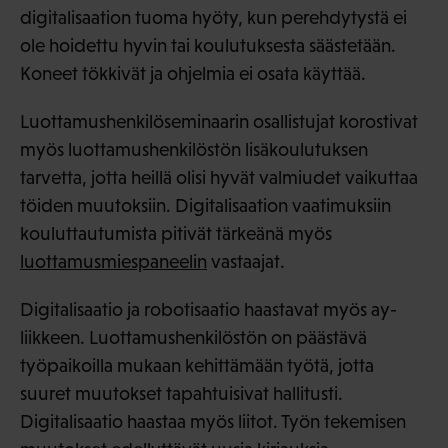
digitalisaation tuoma hyöty, kun perehdytystä ei
ole hoidettu hyvin tai koulutuksesta säästetään.
Koneet tökkivät ja ohjelmia ei osata käyttää.
Luottamushenkilöseminaarin osallistujat korostivat
myös luottamushenkilöstön lisäkoulutuksen
tarvetta, jotta heillä olisi hyvät valmiudet vaikuttaa
töiden muutoksiin. Digitalisaation vaatimuksiin
kouluttautumista pitivät tärkeänä myös
luottamusmiespaneelin
vastaajat.
Digitalisaatio ja robotisaatio haastavat myös ay-
liikkeen. Luottamushenkilöstön on päästävä
työpaikoilla mukaan kehittämään työtä, jotta
suuret muutokset tapahtuisivat hallitusti.
Digitalisaatio haastaa myös liitot. Työn tekemisen