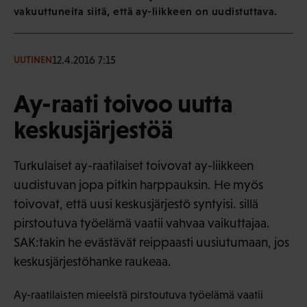
vakuuttuneita siitä, että ay-liikkeen on uudistuttava.
12.4.2016 7:15
UUTINEN
Ay-raati toivoo uutta
keskusjärjestöä
Turkulaiset ay-raatilaiset toivovat ay-liikkeen
uudistuvan jopa pitkin harppauksin. He myös
toivovat, että uusi keskusjärjestö syntyisi. sillä
pirstoutuva työelämä vaatii vahvaa vaikuttajaa.
SAK:takin he evästävät reippaasti uusiutumaan, jos
keskusjärjestöhanke raukeaa.
Ay-raatilaisten mieelstä pirstoutuva työelämä vaatii