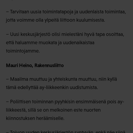
− Tarvitaan uusia toimintatapoja ja uudenlaista toimintaa,
jotta voimme olla ylpeitä liittoon kuulumisesta.
− Uusi keskusjärjestö olisi mielestäni hyvä tapa osoittaa,
että haluamme muokata ja uudenaikaistaa
toimintojamme.
Mauri Heino, Rakennusliitto
− Maailma muuttuu ja yhteiskunta muuttuu, niin kyllä
tämä edellyttää ay-liikkeenkin uudistumista.
− Poliittisen toiminnan pyyhkisin ensimmäisenä pois ay-
liikkeestä, sillä se on melkoinen este nuorten
kiinnostuksen heräämiselle.
− Toivon uuden keskusjärjestön syntyvän, enkä näe siinä