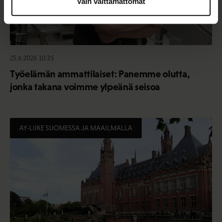
Vain välttämättömät
25.6.2026 10:35
Työelämän ammattilaiset: Panemme olutta,
jonka takana voimme ylpeänä seisoa
AY-LIIKE SUOMESSA JA MAAILMALLA