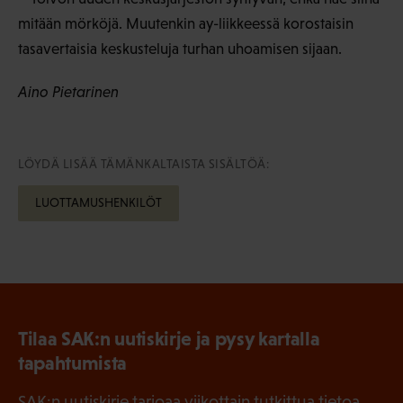
mitään mörköjä. Muutenkin ay-liikkeessä korostaisin
tasavertaisia keskusteluja turhan uhoamisen sijaan.
Aino Pietarinen
LÖYDÄ LISÄÄ TÄMÄNKALTAISTA SISÄLTÖÄ:
LUOTTAMUSHENKILÖT
Tilaa SAK:n uutiskirje ja pysy kartalla
tapahtumista
SAK:n uutiskirje tarjoaa viikottain tutkittua tietoa,