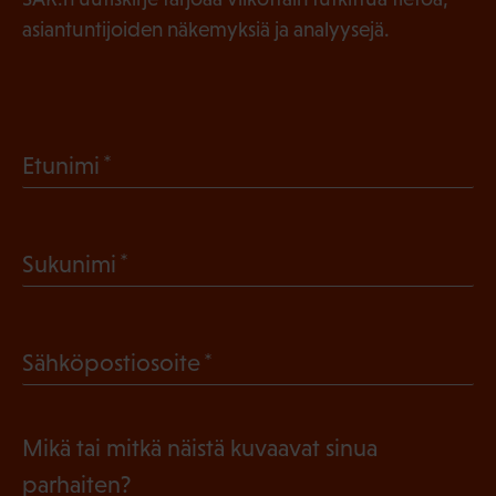
asiantuntijoiden näkemyksiä ja analyysejä.
(
Etunimi
P
a
(
Sukunimi
k
P
o
a
l
(
Sähköpostiosoite
k
l
P
o
i
a
l
Mikä tai mitkä näistä kuvaavat sinua
n
k
l
parhaiten?
e