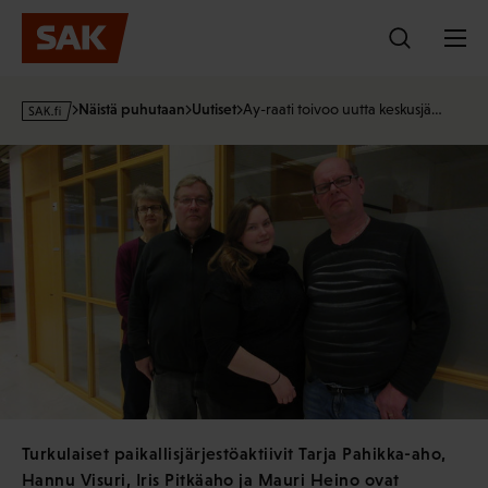
Hyppää
sisältöön
s
Näistä puhutaan
Uutiset
Ay-raati toivoo uutta keskusjä…
a
k
·
f
i
Turkulaiset paikallisjärjestöaktiivit Tarja Pahikka-aho,
Hannu Visuri, Iris Pitkäaho ja Mauri Heino ovat