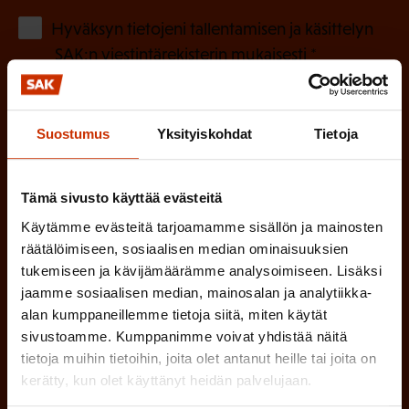
o
(
Hyväksyn tietojeni tallentamisen ja käsittelyn
P
l
SAK:n viestintärekisterin
mukaisesti *
a
l
k
i
o
Suostumus
Yksityiskohdat
Tietoja
n
l
e
l
i
Tämä sivusto käyttää evästeitä
n
n
Käytämme evästeitä tarjoamamme sisällön ja mainosten
)
e
räätälöimiseen, sosiaalisen median ominaisuuksien
n
tukemiseen ja kävijämäärämme analysoimiseen. Lisäksi
jaamme sosiaalisen median, mainosalan ja analytiikka-
)
alan kumppaneillemme tietoja siitä, miten käytät
sivustoamme. Kumppanimme voivat yhdistää näitä
tietoja muihin tietoihin, joita olet antanut heille tai joita on
kerätty, kun olet käyttänyt heidän palvelujaan.
Tilaa