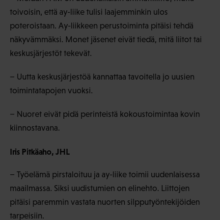
toivoisin, että ay-liike tulisi laajemminkin ulos
poteroistaan. Ay-liikkeen perustoiminta pitäisi tehdä
näkyvämmäksi. Monet jäsenet eivät tiedä, mitä liitot tai
keskusjärjestöt tekevät.
− Uutta keskusjärjestöä kannattaa tavoitella jo uusien
toimintatapojen vuoksi.
− Nuoret eivät pidä perinteistä kokoustoimintaa kovin
kiinnostavana.
Iris Pitkäaho, JHL
− Työelämä pirstaloituu ja ay-liike toimii uudenlaisessa
maailmassa. Siksi uudistumien on elinehto. Liittojen
pitäisi paremmin vastata nuorten silpputyöntekijöiden
tarpeisiin.