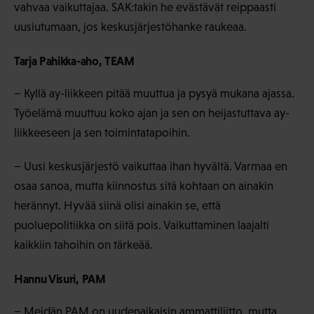
vahvaa vaikuttajaa. SAK:takin he evästävät reippaasti
uusiutumaan, jos keskusjärjestöhanke raukeaa.
Tarja Pahikka-aho, TEAM
− Kyllä ay-liikkeen pitää muuttua ja pysyä mukana ajassa.
Työelämä muuttuu koko ajan ja sen on heijastuttava ay-
liikkeeseen ja sen toimintatapoihin.
− Uusi keskusjärjestö vaikuttaa ihan hyvältä. Varmaa en
osaa sanoa, mutta kiinnostus sitä kohtaan on ainakin
herännyt. Hyvää siinä olisi ainakin se, että
puoluepolitiikka on siitä pois. Vaikuttaminen laajalti
kaikkiin tahoihin on tärkeää.
Hannu Visuri, PAM
− Meidän PAM on uudenaikaisin ammattiliitto, mutta