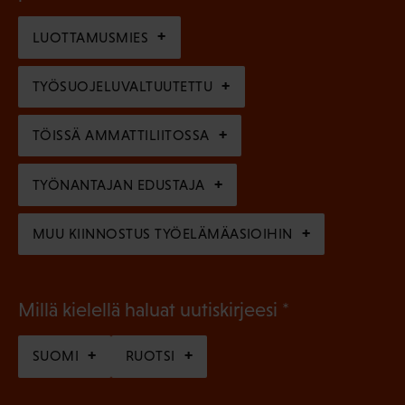
o
i
n
l
LUOTTAMUSMIES
n
)
l
e
TYÖSUOJELUVALTUUTETTU
i
n
n
)
TÖISSÄ AMMATTILIITOSSA
e
n
TYÖNANTAJAN EDUSTAJA
)
MUU KIINNOSTUS TYÖELÄMÄASIOIHIN
(
Millä kielellä haluat uutiskirjeesi
P
SUOMI
RUOTSI
a
k