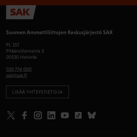
Suomen Ammattiliittojen Keskusjärjestö SAK
PL 157
Pitkänsillanranta 3
00530 Helsinki
020 774 000
sak@sak.fi
LISÄÄ YHTEYSTIETOJA