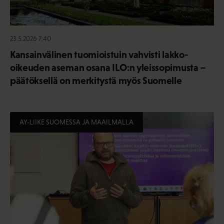
23.5.2026 7:40
Kansainvälinen tuomioistuin vahvisti lakko-
oikeuden aseman osana ILO:n yleissopimusta –
päätöksellä on merkitystä myös Suomelle
AY-LIIKE SUOMESSA JA MAAILMALLA