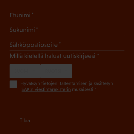
(Pakollinen)
Etunimi
(Pakollinen)
Sukunimi
(Pakollinen)
Sähköpostiosoite
(Pakollinen)
Millä kielellä haluat uutiskirjeesi
SUOMI
RUOTSI
(Pa
Hyväksyn tietojeni tallentamisen ja käsittelyn
SAK:n viestintärekisterin
mukaisesti *
Tilaa