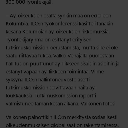
300 000 työntekijää.
– Ay-oikeuksien osalta synkin maa on edelleen
Kolumbia. ILO:n työkonferenssi käsitteli tänäkin
kesänä Kolumbian ay-oikeuksien rikkomuksia.
Työntekijäryhmä on esittänyt erityisen
tutkimuskomission perustamista, mutta sille ei ole
saatu riittävää tukea. Valko-Venäjällä puolestaan
hallitus on puuttunut ay-liikkeen sisäisiin asioihin ja
estänyt vapaan ay-liikkeen toimintaa. Viime
syksynä ILO:n hallintoneuvosto asetti
tutkimuskomission selvittävään näitä ay-
loukkauksia. Tutkimuskomission raportti
valmistunee tämän kesän aikana, Valkonen totesi.
Valkonen painottikin ILO:n merkitystä sosiaalisesti
oikeudenmukaisen globalisaation rakentamisessa.