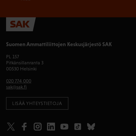
Suomen Ammattiliittojen Keskusjärjestö SAK
PL 157
Pitkänsillanranta 3
00530 Helsinki
020 774 000
sak@sak.fi
LISÄÄ YHTEYSTIETOJA