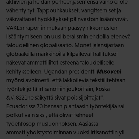
aktiivien ja heidän perheenjäsentensä vaino ei ole
vähentynyt. Tappouhkaukset, vangitsemiset ja
väkivaltaiset hyökkäykset päinvastoin lisääntyivät.
VAKL:n raportin mukaan pääsyy rikkomusten
lisääntymiseen on uusliberalismin ehdoilla etenevä
taloudellinen globalisaatio. Monet jalansijastaan
globaaleilla markkinoilla kilpailevat hallitukset
näkevät ammattiliitot esteenä taloudelliselle
Musoveni
kehitykselleen. Ugandan presidentti
myönsi avoimesti, että lakkoilevia tekstiilitehtaan
työntekijöitä irtisanottiin joukoittain, koska
&#;8221he säikyttäisivät pois sijoittajat”.
Ecuadorissa 70 banaaniplantaasin työntekijää sai
potkut vain siksi, että olivat tehneet
työehtosopimusluonnoksen. Aasiassa
ammattiyhdistystoiminnan vuoksi irtisanottiin yli