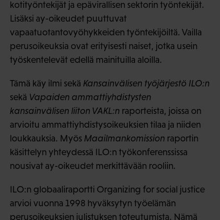
kotityöntekijät ja epävirallisen sektorin työntekijät.
Lisäksi ay-oikeudet puuttuvat
vapaatuotantovyöhykkeiden työntekijöiltä. Vailla
perusoikeuksia ovat erityisesti naiset, jotka usein
työskentelevät edellä mainituilla aloilla.
Tämä käy ilmi sekä
Kansainvälisen työjärjestö ILO:n
sekä
Vapaiden ammattiyhdistysten
kansainvälisen liiton VAKL:n
raporteista, joissa on
arvioitu ammattiyhdistysoikeuksien tilaa ja niiden
loukkauksia. Myös
Maailmankomission
raportin
käsittelyn yhteydessä ILO:n työkonferenssissa
nousivat ay-oikeudet merkittävään rooliin.
ILO:n globaaliraportti Organizing for social justice
arvioi vuonna 1998 hyväksytyn työelämän
perusoikeuksien julistuksen toteutumista. Nämä