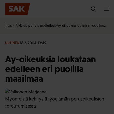
Hyppää
sisältöön
s
Näistä puhutaan
Uutiset
Ay-oikeuksia loukataan edellee…
a
k
·
16.6.2004 13:49
UUTINEN
f
i
Ay-oikeuksia loukataan
edelleen eri puolilla
maailmaa
Myönteistä kehitystä työelämän perusoikeuksien
toteutumisessa