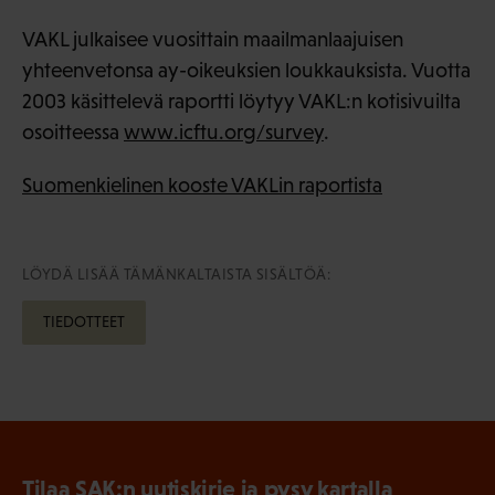
VAKL julkaisee vuosittain maailmanlaajuisen
yhteenvetonsa ay-oikeuksien loukkauksista. Vuotta
2003 käsittelevä raportti löytyy VAKL:n kotisivuilta
osoitteessa
www.icftu.org/survey
.
Suomenkielinen kooste VAKLin raportista
LÖYDÄ LISÄÄ TÄMÄNKALTAISTA SISÄLTÖÄ:
TIEDOTTEET
Tilaa SAK:n uutiskirje ja pysy kartalla