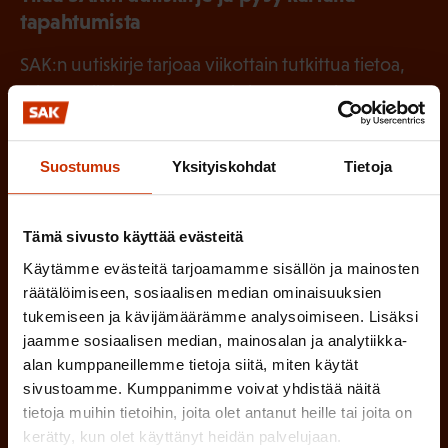
tapahtumista
SAK:n uutiskirje tarjoaa viikottain tutkittua tietoa,
asiantuntijoiden näkemyksiä ja analyysejä.
Suostumus
Yksityiskohdat
Tietoja
(
Etunimi
Tämä sivusto käyttää evästeitä
P
Käytämme evästeitä tarjoamamme sisällön ja mainosten
a
räätälöimiseen, sosiaalisen median ominaisuuksien
(
Sukunimi
k
tukemiseen ja kävijämäärämme analysoimiseen. Lisäksi
P
o
jaamme sosiaalisen median, mainosalan ja analytiikka-
a
alan kumppaneillemme tietoja siitä, miten käytät
l
(
sivustoamme. Kumppanimme voivat yhdistää näitä
Sähköpostiosoite
k
l
tietoja muihin tietoihin, joita olet antanut heille tai joita on
P
o
kerätty, kun olet käyttänyt heidän palvelujaan.
i