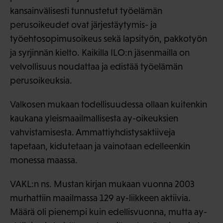
kansainvälisesti tunnustetut työelämän
perusoikeudet ovat järjestäytymis- ja
työehtosopimusoikeus sekä lapsityön, pakkotyön
ja syrjinnän kielto. Kaikilla ILO:n jäsenmailla on
velvollisuus noudattaa ja edistää työelämän
perusoikeuksia.
Valkosen mukaan todellisuudessa ollaan kuitenkin
kaukana yleismaailmallisesta ay-oikeuksien
vahvistamisesta. Ammattiyhdistysaktiiveja
tapetaan, kidutetaan ja vainotaan edelleenkin
monessa maassa.
VAKL:n ns. Mustan kirjan mukaan vuonna 2003
murhattiin maailmassa 129 ay-liikkeen aktiivia.
Määrä oli pienempi kuin edellisvuonna, mutta ay-