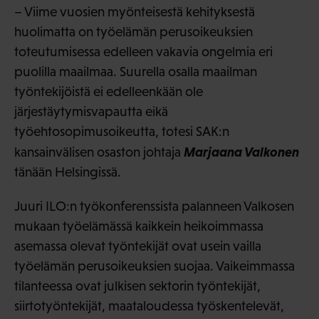
– Viime vuosien myönteisestä kehityksestä
huolimatta on työelämän perusoikeuksien
toteutumisessa edelleen vakavia ongelmia eri
puolilla maailmaa. Suurella osalla maailman
työntekijöistä ei edelleenkään ole
järjestäytymisvapautta eikä
työehtosopimusoikeutta, totesi SAK:n
Marjaana Valkonen
kansainvälisen osaston johtaja
tänään Helsingissä.
Juuri ILO:n työkonferenssista palanneen Valkosen
mukaan työelämässä kaikkein heikoimmassa
asemassa olevat työntekijät ovat usein vailla
työelämän perusoikeuksien suojaa. Vaikeimmassa
tilanteessa ovat julkisen sektorin työntekijät,
siirtotyöntekijät, maataloudessa työskentelevät,