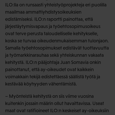
ILO:lla on runsaasti yhteistyöprojekteja eri puolilla
maailmaa ammattiyhdistysoikeuksien
edistämiseksi. ILO:n raportti painottaa, että
järjestäytymisvapaus ja työehtosopimusoikeus
ovat terve perusta taloudelliselle kehitykselle,
koska se turvaa oikeudenmukaisemman tulonjaon.
Samalla työehtosopimukset edistävät tuottavuutta
ja työmarkkinarauhaa sekä yhteiskunnan vakaata
kehitystä. ILO:n pääjohtaja Juan Somavia onkin
painottanut, että ay-oikeudet ovat kaikkein
voimakkain tekijä edistettäessä säällistä työtä ja
kestävää köyhyyden vähentämistä.
– Myönteistä kehitystä on siis viime vuosina
kuitenkin jossain määrin ollut havaittavissa. Useat
maat ovat ratifioineet ILO:n keskeiset ay-oikeuksiin