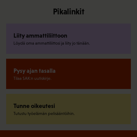
Pikalinkit
Liity ammattiliittoon
Löydä oma ammattiliittosi ja liity jo tänään.
Pysy ajan tasalla
Tilaa SAK:n uutiskirje.
Tunne oikeutesi
Tutustu työelämän pelisääntöihin.