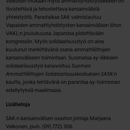
Valkosen mukaan myös ammattiyhdistysliikkeen on
tiivistettävä ja tehostettava kansainvälistä
yhteistyötä. Parastaikaa SAK valmistautuu
Vapaiden ammattiyhdistysten kansainvälisen liiton
VAKL:n joulukuussa Japanissa pidettävään
kongressiin. Myös solidaarisuustyö on aina
kuulunut merkittävänä osana ammattiliittojen
kansanväliseen toimintaan. Suomessa ay-liikkeen
solidaarisuustyö kanavoituu
Suomen
Ammattiliittojen Solidaarisuuskeskuksen SASK:n
kautta, jonka tehtävänä on parantaa ay-toiminnan
edellytyksiä maailmassa.
Lisätietoja
SAK:n kansainvälisen osaston johtaja Marjaana
Valkonen, puh. (09) 7721 306