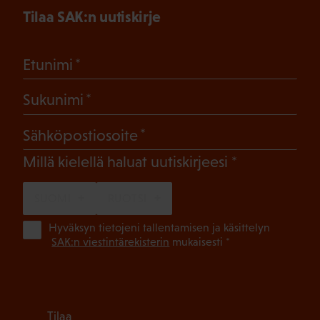
Tilaa SAK:n uutiskirje
(Pakollinen)
Etunimi
(Pakollinen)
Sukunimi
(Pakollinen)
Sähköpostiosoite
(Pakollinen)
Millä kielellä haluat uutiskirjeesi
SUOMI
RUOTSI
(Pa
Hyväksyn tietojeni tallentamisen ja käsittelyn
SAK:n viestintärekisterin
mukaisesti *
Tilaa