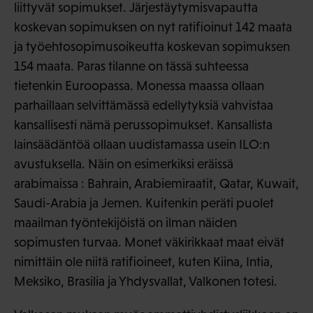
liittyvät sopimukset. Järjestäytymisvapautta
koskevan sopimuksen on nyt ratifioinut 142 maata
ja työehtosopimusoikeutta koskevan sopimuksen
154 maata. Paras tilanne on tässä suhteessa
tietenkin Euroopassa. Monessa maassa ollaan
parhaillaan selvittämässä edellytyksiä vahvistaa
kansallisesti nämä perussopimukset. Kansallista
lainsäädäntöä ollaan uudistamassa usein ILO:n
avustuksella. Näin on esimerkiksi eräissä
arabimaissa : Bahrain, Arabiemiraatit, Qatar, Kuwait,
Saudi-Arabia ja Jemen. Kuitenkin peräti puolet
maailman työntekijöistä on ilman näiden
sopimusten turvaa. Monet väkirikkaat maat eivät
nimittäin ole niitä ratifioineet, kuten Kiina, Intia,
Meksiko, Brasilia ja Yhdysvallat, Valkonen totesi.