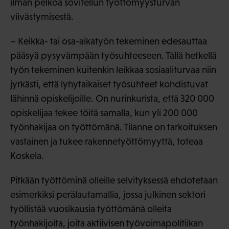
ilman pelkoa sovitellun työttömyysturvan
viivästymisestä.
– Keikka- tai osa-aikatyön tekeminen edesauttaa
pääsyä pysyvämpään työsuhteeseen. Tällä hetkellä
työn tekeminen kuitenkin leikkaa sosiaaliturvaa niin
jyrkästi, että lyhytaikaiset työsuhteet kohdistuvat
lähinnä opiskelijoille. On nurinkurista, että 320 000
opiskelijaa tekee töitä samalla, kun yli 200 000
työnhakijaa on työttömänä. Tilanne on tarkoituksen
vastainen ja tukee rakennetyöttömyyttä, toteaa
Koskela.
Pitkään työttöminä olleille selvityksessä ehdotetaan
esimerkiksi perälautamallia, jossa julkinen sektori
työllistää vuosikausia työttömänä olleita
työnhakijoita, joita aktiivisen työvoimapolitiikan