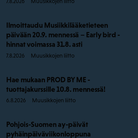
Muusikkojen liitto
7.8.2026
Ilmoittaudu Musiikkilääketieteen
päivään 20.9. mennessä – Early bird -
hinnat voimassa 31.8. asti
Muusikkojen liitto
7.8.2026
Hae mukaan PROD BY ME -
tuottajakurssille 10.8. mennessä!
Muusikkojen liitto
6.8.2026
Pohjois-Suomen ay-päivät
pyhäinpäiväviikonloppuna