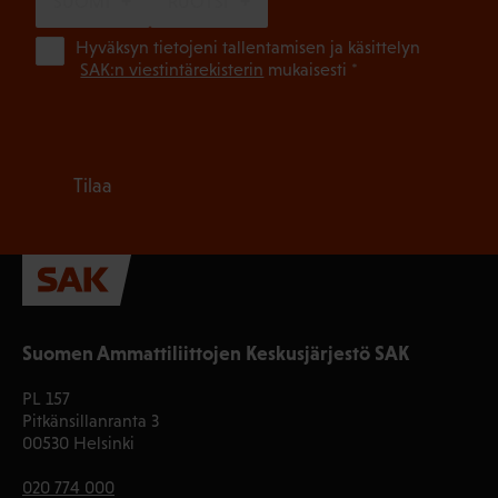
SUOMI
RUOTSI
(Pa
Hyväksyn tietojeni tallentamisen ja käsittelyn
SAK:n viestintärekisterin
mukaisesti *
Tilaa
Suomen Ammattiliittojen Keskusjärjestö SAK
PL 157
Pitkänsillanranta 3
00530 Helsinki
020 774 000