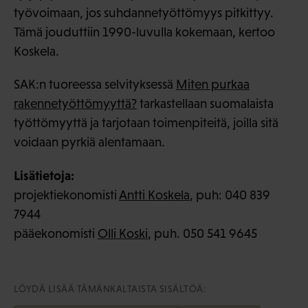
työvoimaan, jos suhdannetyöttömyys pitkittyy.
Tämä jouduttiin 1990-luvulla kokemaan, kertoo
Koskela.
SAK:n tuoreessa selvityksessä
Miten purkaa
rakennetyöttömyyttä?
tarkastellaan suomalaista
työttömyyttä ja tarjotaan toimenpiteitä, joilla sitä
voidaan pyrkiä alentamaan.
Lisätietoja:
projektiekonomisti
Antti Koskela
, puh: 040 839
7944
pääekonomisti
Olli Koski
, puh. 050 541 9645
LÖYDÄ LISÄÄ TÄMÄNKALTAISTA SISÄLTÖÄ: