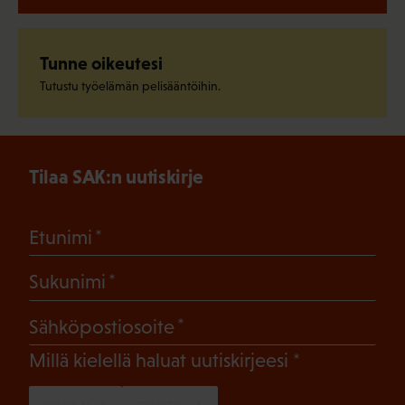
Tunne oikeutesi
Tutustu työelämän pelisääntöihin.
Tilaa SAK:n uutiskirje
(Pakollinen)
Etunimi
(Pakollinen)
Sukunimi
(Pakollinen)
Sähköpostiosoite
(Pakollinen)
Millä kielellä haluat uutiskirjeesi