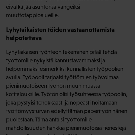
eivätkä jää asuntonsa vangeiksi
muuttotappioalueille.
Lyhytaikaisten töiden vastaanottamista
helpotettava
Lyhytaikaisen työnteon tekeminen pitää tehdä
työttömille nykyistä kannustavammaksi ja
helpommaksi esimerkiksi kunnallisten työpoolien
avulla. Työpooli tarjoaisi työttömien työvoimaa
pienimuotoiseen työhön muun muassa
kotitalouksille. Työtön olisi työsuhteessa työpoolin,
joka pystyisi tehokkaasti ja nopeasti hoitamaan
työttömyysturvan edellyttämän paperityön hänen
puolestaan. Tämä antaisi työttömille
mahdollisuuden hankkia pienimuotoisia tienestejä