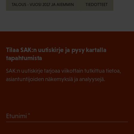
TALOUS - VUOSI 2017 JA AIEMMIN
TIEDOTTEET
Tilaa SAK:n uutiskirje ja pysy kartalla
tapahtumista
SAK:n uutiskirje tarjoaa viikottain tutkittua tietoa,
asiantuntijoiden näkemyksiä ja analyysejä.
(
Etunimi
P