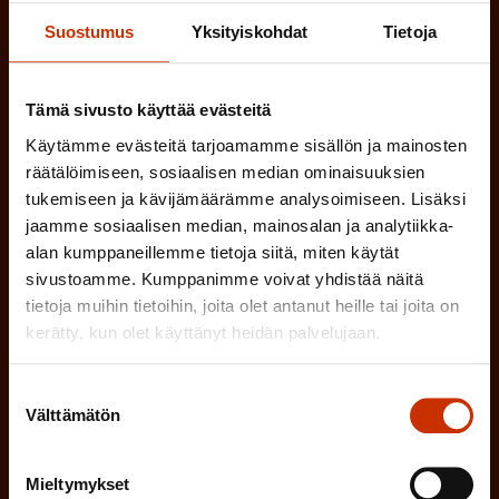
)
Suostumus
Yksityiskohdat
Tietoja
MUU KIINNOSTUS TYÖELÄMÄASIOIHIN
Tämä sivusto käyttää evästeitä
(
Millä kielellä haluat uutiskirjeesi
Käytämme evästeitä tarjoamamme sisällön ja mainosten
räätälöimiseen, sosiaalisen median ominaisuuksien
P
tukemiseen ja kävijämäärämme analysoimiseen. Lisäksi
SUOMI
RUOTSI
a
jaamme sosiaalisen median, mainosalan ja analytiikka-
alan kumppaneillemme tietoja siitä, miten käytät
k
sivustoamme. Kumppanimme voivat yhdistää näitä
o
(
Hyväksyn tietojeni tallentamisen ja käsittelyn
tietoja muihin tietoihin, joita olet antanut heille tai joita on
P
l
SAK:n viestintärekisterin
mukaisesti *
kerätty, kun olet käyttänyt heidän palvelujaan.
a
l
k
Suostumuksen
i
o
Välttämätön
valinta
n
l
e
l
Mieltymykset