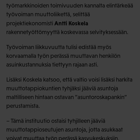
työmarkkinoiden toimivuuden kannalta elintärkeää
työvoiman muuttoliikettä, selittää
Antti Koskela
projektiekonomisti
rakennetyöttömyyttä koskevassa selvityksessään.
Työvoiman liikkuvuutta tulisi edistää myös
korvaamalla työn perässä muuttavan henkilön
asuinkustannuksia tiettyyn rajaan asti.
Lisäksi Koskela katsoo, että valtio voisi lisäksi harkita
muuttotappiokuntien tyhjäksi jääviä asuntoja
maltilliseen hintaan ostavan ”asuntoroskapankin”
perustamista.
– Tämä instituutio ostaisi tyhjilleen jääviä
muuttotappioseutujen asuntoja, jotta asukkaat
voivat muuttaa työn perässä kasvukeskuksiin,