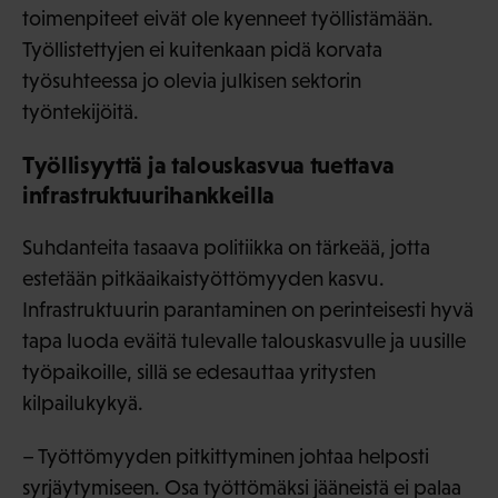
toimenpiteet eivät ole kyenneet työllistämään.
Työllistettyjen ei kuitenkaan pidä korvata
työsuhteessa jo olevia julkisen sektorin
työntekijöitä.
Työllisyyttä ja talouskasvua tuettava
infrastruktuurihankkeilla
Suhdanteita tasaava politiikka on tärkeää, jotta
estetään pitkäaikaistyöttömyyden kasvu.
Infrastruktuurin parantaminen on perinteisesti hyvä
tapa luoda eväitä tulevalle talouskasvulle ja uusille
työpaikoille, sillä se edesauttaa yritysten
kilpailukykyä.
– Työttömyyden pitkittyminen johtaa helposti
syrjäytymiseen. Osa työttömäksi jääneistä ei palaa