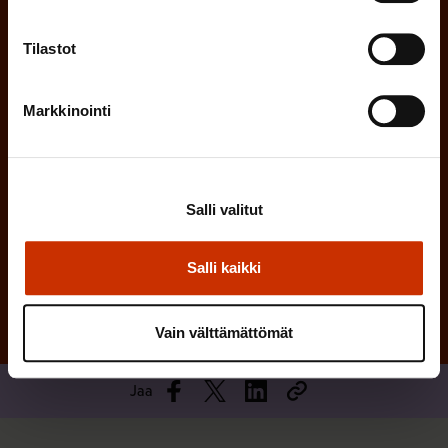
i
n
n
)
Tilastot
e
n
Markkinointi
)
Salli valitut
Tilaa
Salli kaikki
Vain välttämättömät
Jaa