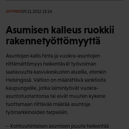
29.11.2012 13:14
UUTINEN
Asumisen kalleus ruokkii
rakennetyöttömyyttä
Asuntojen kallis hinta ja vuokra-asuntojen
riittämättömyys heikentävät työvoiman
saatavuutta kasvukeskusten alueilla, etenkin
Helsingissä. Valtion on määrättävä sanktioita
kaupungeille, jotka laiminlyövät vuokra-
asuntotuotantonsa tai eivät muuten kykene
tuottamaan riittävää määrää asuntoja
työmarkkinoiden tarpeisiin.
– Kohtuuhintaisen asumisen puute heikentää