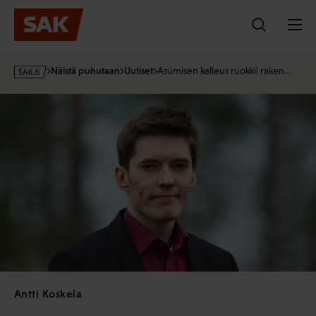
Hyppää
sisältöön
s
Näistä puhutaan
Uutiset
Asumisen kalleus ruokkii raken…
a
k
·
f
i
Antti Koskela