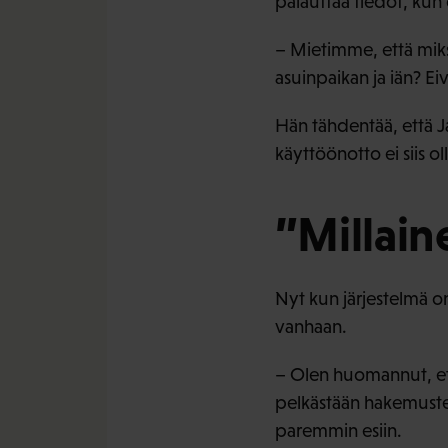
palauttaa tiedot, kun 
– Mietimme, että miks
asuinpaikan ja iän? Ei
Hän tähdentää, että Ja
käyttöönotto ei siis ol
”Millain
Nyt kun järjestelmä o
vanhaan.
– Olen huomannut, että
pelkästään hakemuste
paremmin esiin.