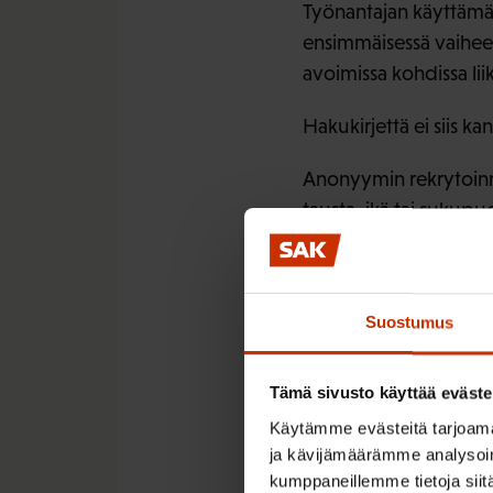
Työnantajan käyttämä r
ensimmäisessä vaiheess
avoimissa kohdissa liik
Hakukirjettä ei siis ka
Anonyymin rekrytoinnin
tausta, ikä tai sukupu
– Joskus taustalla voi
erilaisista taustoista 
paranevan, Sorajoki li
Suostumus
Napin pa
Tämä sivusto käyttää eväste
Käytämme evästeitä tarjoama
ja kävijämäärämme analysoim
kumppaneillemme tietoja siitä
Etenkin julkinen sekto