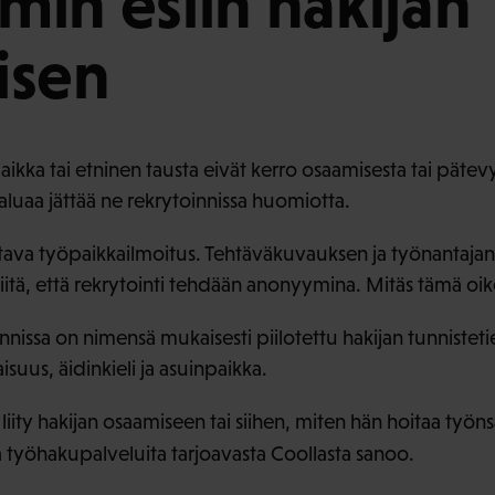
in esiin hakijan
isen
aikka tai etninen tausta eivät kerro osaamisesta tai pätev
luaa jättää ne rekrytoinnissa huomiotta.
stava työpaikkailmoitus. Tehtäväkuvauksen ja työnantajan
siitä, että rekrytointi tehdään anonyymina. Mitäs tämä oik
nissa on nimensä mukaisesti piilotettu hakijan tunnisteti
isuus, äidinkieli ja asuinpaikka.
ät liity hakijan osaamiseen tai siihen, miten hän hoitaa ty
a työhakupalveluita tarjoavasta Coollasta sanoo.