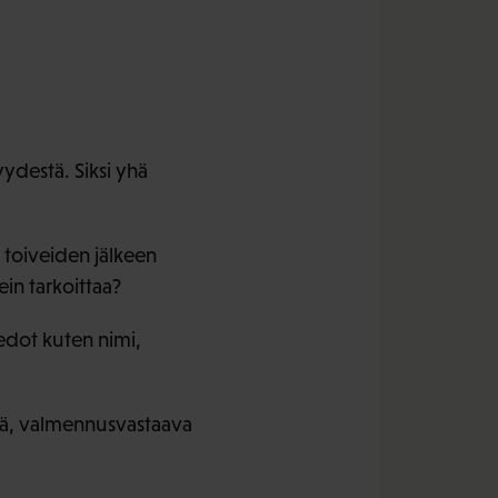
yydestä. Siksi yhä
 toiveiden jälkeen
ein tarkoittaa?
edot kuten nimi,
önsä, valmennusvastaava