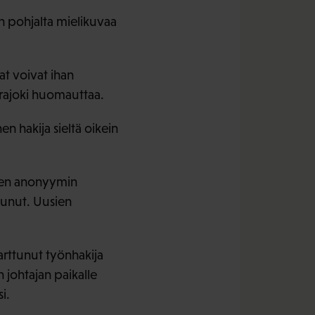
en pohjalta mielikuvaa
at voivat ihan
orajoki huomauttaa.
n hakija sieltä oikein
neen anonyymin
tunut. Uusien
arttunut työnhakija
 johtajan paikalle
i.