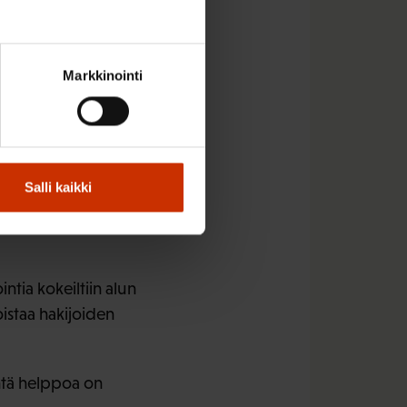
aa.
Markkinointi
nna 2019, ja 2023
Salli kaikki
a Janakkalan JHL:n
tia kokeiltiin alun
istaa hakijoiden
Yhtä helppoa on