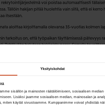
ekrytointijärjestelmä voi poistaa automaattisesti tällaise
a. Tällöin hakijan pitää huolehtia vain siitä, että ei ker
aa itsestään.
nnata aloittaa kirjoittamalla olevansa 35-vuotias kolmen lap
 tarkoitus on, että työpaikan täyttämisessä pätevyys ratk
oli. Tehtävään halutaan hakijoista paras. Samalla tavoitteen
 olla myös halu rakentaa moninainen työyhteisö. Kun työpai
tulevia ihmisiä, organisaation ongelmanratkaisu- ja ideoint
sää.
Yksityiskohdat
inalluksella tiedot pii
itä
mme sisällön ja mainosten räätälöimiseen, sosiaalisen median
iseen. Lisäksi jaamme sosiaalisen median, mainosalan ja analy
, miten käytät sivustoamme. Kumppanimme voivat yhdistää näitä t
ri, kunnat, valtio ja hyvinvointialueet ovat käyttäneet an