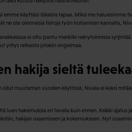
on aika kutsua hakijoita haastatteluihin.
i emme käyttäisi tällaista tapaa. Miksi me haluaisimme ti
vät ne ole olennaisia tietoja työn hoitamisen kannalta, Niv
nakkalassa ei oltu pantu merkille rekrytoinnissa syrjintää
lut yritys ratkaista jotakin ongelmaa.
en hakija sieltä tuleek
n ollut muutaman vuoden käytössä, Nivala ei keksi mitää
 luen hakemuksia eri tavalla kuin ennen. Kaikki ajatus ja
kstiin, hakijan osaamiseen ja kokemukseen. Nyt osaam