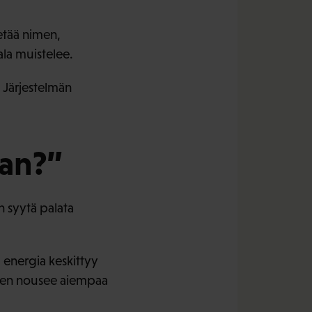
etää nimen,
ala muistelee.
. Järjestelmän
aan?”
n syytä palata
 energia keskittyy
inen nousee aiempaa