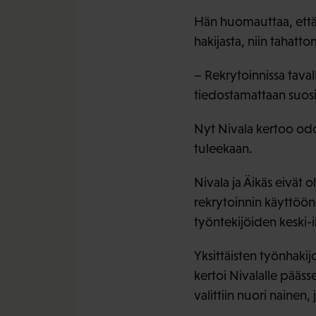
Hän huomauttaa, että v
hakijasta, niin tahatto
– Rekrytoinnissa tava
tiedostamattaan suosia
Nyt Nivala kertoo odot
tuleekaan.
Nivala ja Äikäs eivä
rekrytoinnin käyttöön
työntekijöiden keski-
Yksittäisten työnhakij
kertoi Nivalalle pääss
valittiin nuori nainen