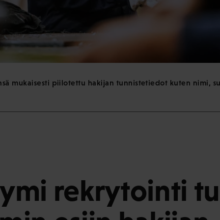
 mukaisesti piilotettu hakijan tunnistetiedot kuten nimi, suk
mi rekrytointi t