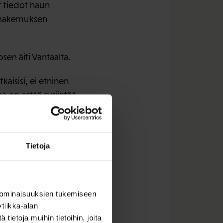
t tiedot haun
ro hakemuksen
sen äiti Vantaalta.
aisisi, ei etninen
a on estää syrjintää.
kalla on eri-ikäisiä ja
ikyvyn ajatellaan
Tietoja
loon
 ominaisuuksien tukemiseen
tiikka-alan
ietoja muihin tietoihin, joita
onyymia rekrytointia.