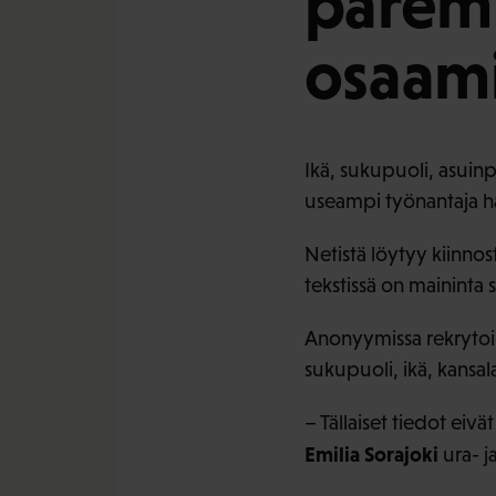
paremm
osaam
Ikä, sukupuoli, asuinp
useampi työnantaja ha
Netistä löytyy kiinno
tekstissä on maininta 
Anonyymissa rekrytoin
sukupuoli, ikä, kansala
– Tällaiset tiedot eiv
Emilia Sorajoki
ura- j