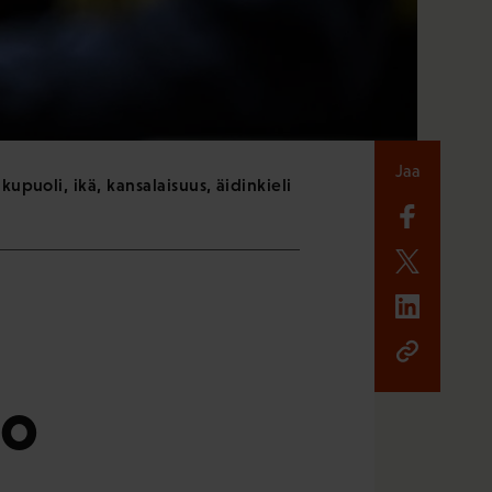
Jaa
upuoli, ikä, kansalaisuus, äidinkieli
uo