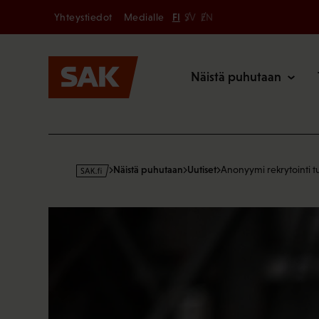
Secondary
Hyppää
Yhteystiedot
Medialle
FI
SV
EN
sisältöön
Päävalikk
Näistä puhutaan
s
Näistä puhutaan
Uutiset
Anonyymi rekrytointi 
a
k
·
f
i