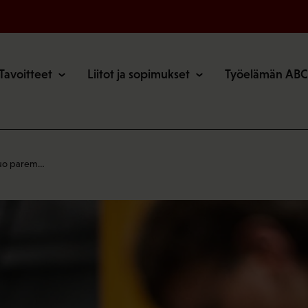
o
Tavoitteet
Liitot ja sopimukset
Työelämän ABC
tuo parem…