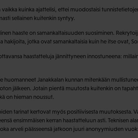
aikka kuinka ajattelisi, ettei muodostaisi tunnistetietoj
masti sellainen kuitenkin syntyy.
llinen haaste on samankaltaisuuden suosiminen. Rekrytoij
 hakijoita, jotka ovat samankaltaisia kuin he itse ovat, S
tavansa haastatteluja jännittyneen innostuneena: millaine
t ole huomanneet Janakkalan kunnan mitenkään mullistu
oton jälkeen. Jotain pientä muutosta kuitenkin on tapah
ikä on hieman noussut.
oiden tarinat kertovat myös positiivisesta muutoksesta. V
eensä ensimmäisen kerran haastatteluun asti. Teknisen alan
, joka arveli päässeensä jatkoon juuri anonyymiuden vuoks