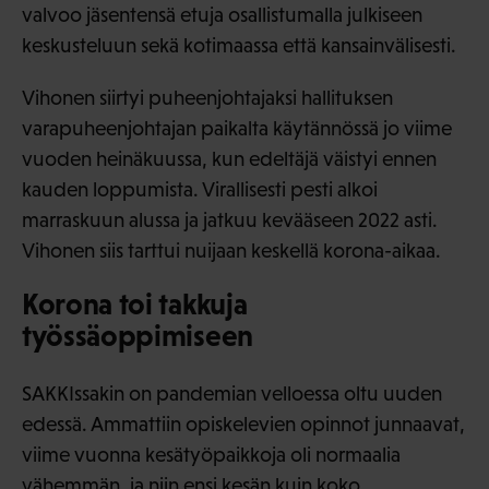
valvoo jäsentensä etuja osallistumalla julkiseen
keskusteluun sekä kotimaassa että kansainvälisesti.
Vihonen siirtyi puheenjohtajaksi hallituksen
varapuheenjohtajan paikalta käytännössä jo viime
vuoden heinäkuussa, kun edeltäjä väistyi ennen
kauden loppumista. Virallisesti pesti alkoi
marraskuun alussa ja jatkuu kevääseen 2022 asti.
Vihonen siis tarttui nuijaan keskellä korona-aikaa.
Korona toi takkuja
työssäoppimiseen
SAKKIssakin on pandemian velloessa oltu uuden
edessä. Ammattiin opiskelevien opinnot junnaavat,
viime vuonna kesätyöpaikkoja oli normaalia
vähemmän, ja niin ensi kesän kuin koko