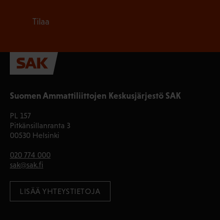
Tilaa
Suomen Ammattiliittojen Keskusjärjestö SAK
PL 157
Pitkänsillanranta 3
00530 Helsinki
020 774 000
sak@sak.fi
LISÄÄ YHTEYSTIETOJA