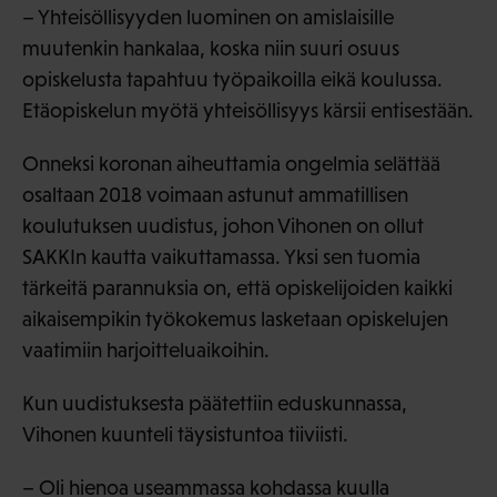
– Yhteisöllisyyden luominen on amislaisille
muutenkin hankalaa, koska niin suuri osuus
opiskelusta tapahtuu työpaikoilla eikä koulussa.
Etäopiskelun myötä yhteisöllisyys kärsii entisestään.
Onneksi koronan aiheuttamia ongelmia selättää
osaltaan 2018 voimaan astunut ammatillisen
koulutuksen uudistus, johon Vihonen on ollut
SAKKIn kautta vaikuttamassa. Yksi sen tuomia
tärkeitä parannuksia on, että opiskelijoiden kaikki
aikaisempikin työkokemus lasketaan opiskelujen
vaatimiin harjoitteluaikoihin.
Kun uudistuksesta päätettiin eduskunnassa,
Vihonen kuunteli täysistuntoa tiiviisti.
– Oli hienoa useammassa kohdassa kuulla