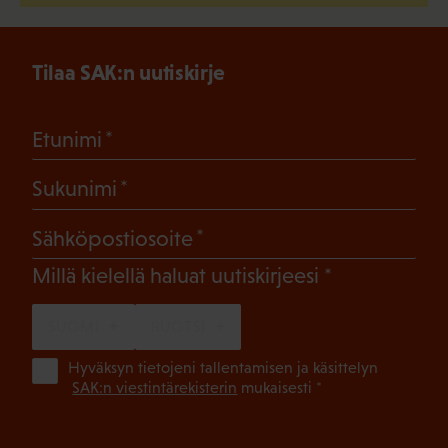
Tilaa SAK:n uutiskirje
(Pakollinen)
Etunimi
(Pakollinen)
Sukunimi
(Pakollinen)
Sähköpostiosoite
(Pakollinen)
Millä kielellä haluat uutiskirjeesi
SUOMI
RUOTSI
(Pa
Hyväksyn tietojeni tallentamisen ja käsittelyn
SAK:n viestintärekisterin
mukaisesti *