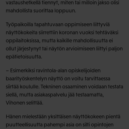
vastaushetkellä tiennyt, miten tai milloin jakso olisi
mahdollista suorittaa loppuun.
Työpaikoilla tapahtuvaan oppimiseen liittyviä
näyttökokeita siirrettiin koronan vuoksi tehtäväksi
oppilaitoksissa, mutta kaikille mahdollisuutta ei
ollut järjestynyt tai näytön arvioimiseen liittyi paljon
epätietoisuutta.
– Esimerkiksi ravintola-alan opiskelijoiden
baarityöskentelyn näyttö on voitu tarvittaessa
siirtää koululle. Tekninen osaaminen voidaan testata
siellä, mutta asiakaspalvelu jää testaamatta,
Vihonen selittää.
Hänen mielestään yksittäisen näyttökokeen pientä
puutteellisuutta pahempi asia on silti opintojen