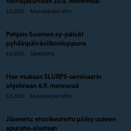
tuottajakurssille 10.8. mennessä!
Muusikkojen liitto
6.8.2026
Pohjois-Suomen ay-päivät
pyhäinpäiväviikonloppuna
Sähköliitto
6.8.2026
Hae mukaan SLURPS-seminaarin
ohjelmaan 6.9. mennessä
Muusikkojen liitto
5.8.2026
Jäsenetu: etuoikeutettu pääsy uuteen
apuraha-alustaan