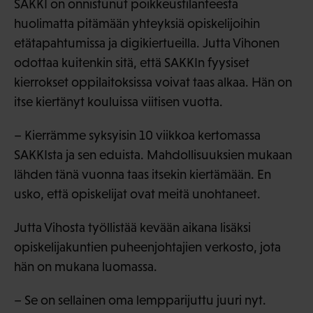
SAKKI on onnistunut poikkeustilanteesta
huolimatta pitämään yhteyksiä opiskelijoihin
etätapahtumissa ja digikiertueilla. Jutta Vihonen
odottaa kuitenkin sitä, että SAKKIn fyysiset
kierrokset oppilaitoksissa voivat taas alkaa. Hän on
itse kiertänyt kouluissa viitisen vuotta.
– Kierrämme syksyisin 10 viikkoa kertomassa
SAKKIsta ja sen eduista. Mahdollisuuksien mukaan
lähden tänä vuonna taas itsekin kiertämään. En
usko, että opiskelijat ovat meitä unohtaneet.
Jutta Vihosta työllistää kevään aikana lisäksi
opiskelijakuntien puheenjohtajien verkosto, jota
hän on mukana luomassa.
– Se on sellainen oma lempparijuttu juuri nyt.