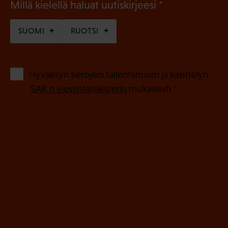
(
Millä kielellä haluat uutiskirjeesi
P
SUOMI
RUOTSI
a
k
o
(
Hyväksyn tietojeni tallentamisen ja käsittelyn
P
l
SAK:n viestintärekisterin
mukaisesti *
a
l
k
i
o
n
l
e
l
i
n
n
)
e
n
)