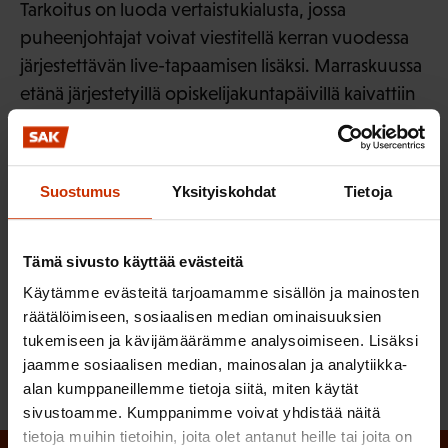
Tarkoitus on luoda vertaistukialusta, jossa
puheenjohtajat voivat viestitellä kerran vuodessa
järjestettävän live-tapaamisen lisäksi. Marraskuussa
etänä järjestetyillä opiskelijakuntapäivillä kaivattiin
juuri tällaista.
Sini Saaritsa
Suostumus
Yksityiskohdat
Tietoja
Embedded listing
Tämä sivusto käyttää evästeitä
Käytämme evästeitä tarjoamamme sisällön ja mainosten
LÖYDÄ LISÄÄ TÄMÄNKALTAISTA SISÄLTÖÄ:
räätälöimiseen, sosiaalisen median ominaisuuksien
AMMATILLINEN KOULUTUS
NUORET
tukemiseen ja kävijämäärämme analysoimiseen. Lisäksi
jaamme sosiaalisen median, mainosalan ja analytiikka-
alan kumppaneillemme tietoja siitä, miten käytät
sivustoamme. Kumppanimme voivat yhdistää näitä
tietoja muihin tietoihin, joita olet antanut heille tai joita on