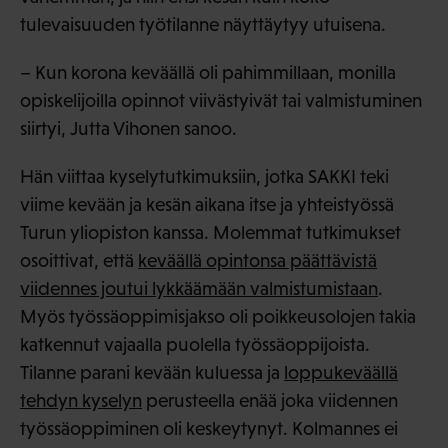
tulevaisuuden työtilanne näyttäytyy utuisena.
– Kun korona keväällä oli pahimmillaan, monilla
opiskelijoilla opinnot viivästyivät tai valmistuminen
siirtyi, Jutta Vihonen sanoo.
Hän viittaa kyselytutkimuksiin, jotka SAKKI teki
viime kevään ja kesän aikana itse ja yhteistyössä
Turun yliopiston kanssa. Molemmat tutkimukset
osoittivat, että
keväällä opintonsa päättävistä
viidennes joutui lykkäämään valmistumistaan
.
Myös työssäoppimisjakso oli poikkeusolojen takia
katkennut vajaalla puolella työssäoppijoista.
Tilanne parani kevään kuluessa ja
loppukeväällä
tehdyn kyselyn
perusteella enää joka viidennen
työssäoppiminen oli keskeytynyt. Kolmannes ei