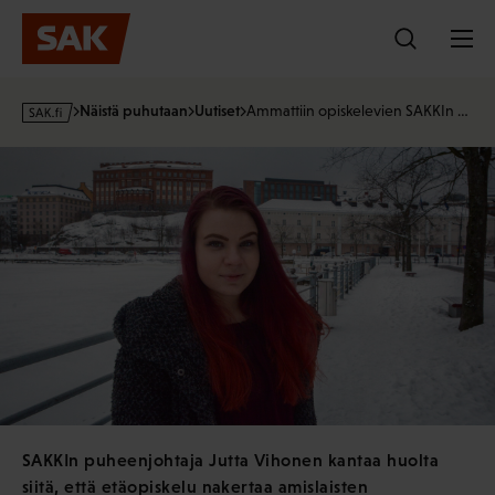
Hyppää
sisältöön
s
Näistä puhutaan
Uutiset
Ammattiin opiskelevien SAKKIn …
a
k
·
f
i
SAKKIn puheenjohtaja Jutta Vihonen kantaa huolta
siitä, että etäopiskelu nakertaa amislaisten