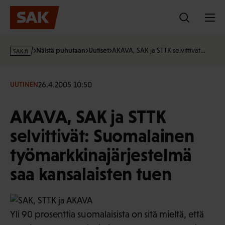
Hyppää
sisältöön
s
Näistä puhutaan
Uutiset
AKAVA, SAK ja STTK selvittivät…
a
k
·
26.4.2005 10:50
UUTINEN
f
i
AKAVA, SAK ja STTK
selvittivät: Suomalainen
työmarkkinajärjestelmä
saa kansalaisten tuen
Yli 90 prosenttia suomalaisista on sitä mieltä, että