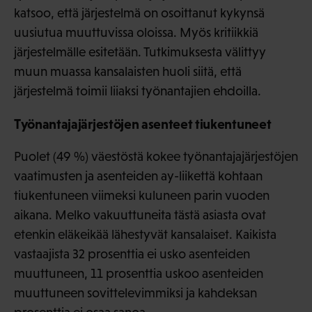
katsoo, että järjestelmä on osoittanut kykynsä
uusiutua muuttuvissa oloissa. Myös kritiikkiä
järjestelmälle esitetään. Tutkimuksesta välittyy
muun muassa kansalaisten huoli siitä, että
järjestelmä toimii liiaksi työnantajien ehdoilla.
Työnantajajärjestöjen asenteet tiukentuneet
Puolet (49 %) väestöstä kokee työnantajajärjestöjen
vaatimusten ja asenteiden ay-liikettä kohtaan
tiukentuneen viimeksi kuluneen parin vuoden
aikana. Melko vakuuttuneita tästä asiasta ovat
etenkin eläkeikää lähestyvät kansalaiset. Kaikista
vastaajista 32 prosenttia ei usko asenteiden
muuttuneen, 11 prosenttia uskoo asenteiden
muuttuneen sovittelevimmiksi ja kahdeksan