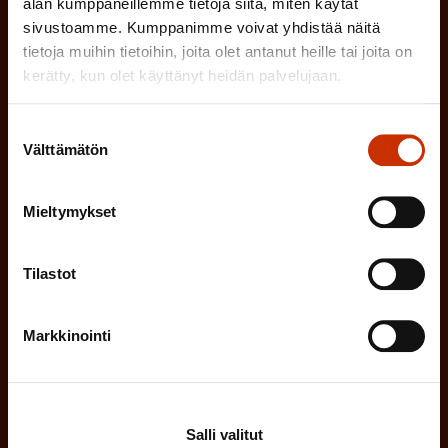
alan kumppaneillemme tietoja siitä, miten käytät
sivustoamme. Kumppanimme voivat yhdistää näitä
)
MUU KIINNOSTUS TYÖELÄMÄASIOIHIN
tietoja muihin tietoihin, joita olet antanut heille tai joita on
kerätty, kun olet käyttänyt heidän palvelujaan.
(
Suostumuksen
Millä kielellä haluat uutiskirjeesi
Välttämätön
valinta
P
SUOMI
RUOTSI
a
Mieltymykset
k
o
(
Hyväksyn tietojeni tallentamisen ja käsittelyn
Tilastot
P
l
SAK:n viestintärekisterin
mukaisesti *
a
l
Markkinointi
k
i
o
n
l
e
l
Salli valitut