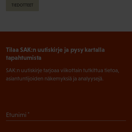
TIEDOTTEET
Tilaa SAK:n uutiskirje ja pysy kartalla
tapahtumista
SAK:n uutiskirje tarjoaa viikottain tutkittua tietoa,
asiantuntijoiden näkemyksiä ja analyysejä.
(
Etunimi
P