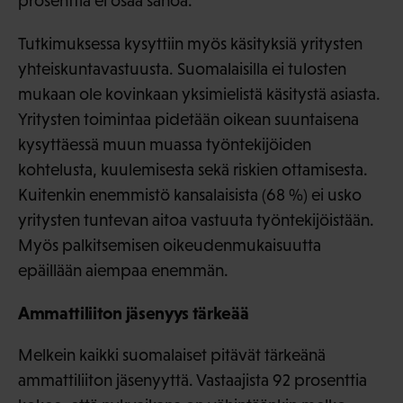
prosenttia ei osaa sanoa.
Tutkimuksessa kysyttiin myös käsityksiä yritysten
yhteiskuntavastuusta. Suomalaisilla ei tulosten
mukaan ole kovinkaan yksimielistä käsitystä asiasta.
Yritysten toimintaa pidetään oikean suuntaisena
kysyttäessä muun muassa työntekijöiden
kohtelusta, kuulemisesta sekä riskien ottamisesta.
Kuitenkin enemmistö kansalaisista (68 %) ei usko
yritysten tuntevan aitoa vastuuta työntekijöistään.
Myös palkitsemisen oikeudenmukaisuutta
epäillään aiempaa enemmän.
Ammattiliiton jäsenyys tärkeää
Melkein kaikki suomalaiset pitävät tärkeänä
ammattiliiton jäsenyyttä. Vastaajista 92 prosenttia