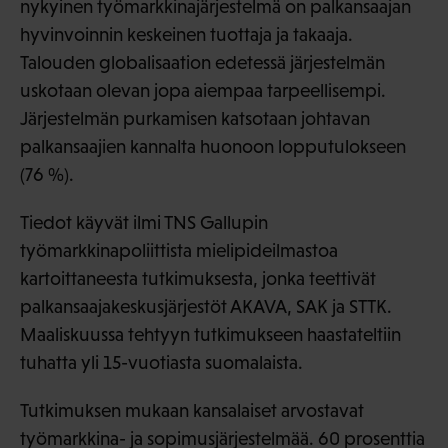
nykyinen työmarkkinajärjestelmä on palkansaajan
hyvinvoinnin keskeinen tuottaja ja takaaja.
Talouden globalisaation edetessä järjestelmän
uskotaan olevan jopa aiempaa tarpeellisempi.
Järjestelmän purkamisen katsotaan johtavan
palkansaajien kannalta huonoon lopputulokseen
(76 %).
Tiedot käyvät ilmi TNS Gallupin
työmarkkinapoliittista mielipideilmastoa
kartoittaneesta tutkimuksesta, jonka teettivät
palkansaajakeskusjärjestöt AKAVA, SAK ja STTK.
Maaliskuussa tehtyyn tutkimukseen haastateltiin
tuhatta yli 15-vuotiasta suomalaista.
Tutkimuksen mukaan kansalaiset arvostavat
työmarkkina- ja sopimusjärjestelmää. 60 prosenttia