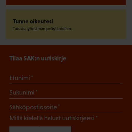
Tunne oikeutesi
Tutustu työelämän pelisääntöihin.
Tilaa SAK:n uutiskirje
(Pakollinen)
Etunimi
(Pakollinen)
Sukunimi
(Pakollinen)
Sähköpostiosoite
(Pakollinen)
Millä kielellä haluat uutiskirjeesi