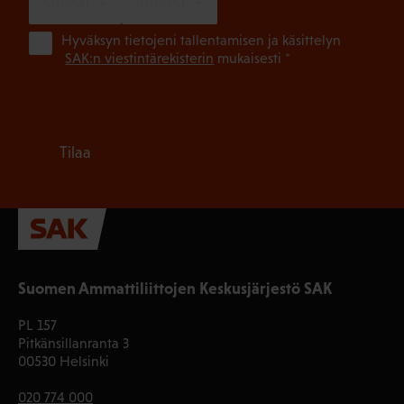
SUOMI
RUOTSI
(Pa
Hyväksyn tietojeni tallentamisen ja käsittelyn
SAK:n viestintärekisterin
mukaisesti *
Tilaa
Suomen Ammattiliittojen Keskusjärjestö SAK
PL 157
Pitkänsillanranta 3
00530 Helsinki
020 774 000