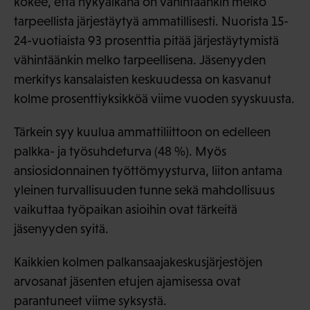
kokee, että nykyaikana on vähintäänkin melko
tarpeellista järjestäytyä ammatillisesti. Nuorista 15-
24-vuotiaista 93 prosenttia pitää järjestäytymistä
vähintäänkin melko tarpeellisena. Jäsenyyden
merkitys kansalaisten keskuudessa on kasvanut
kolme prosenttiyksikköä viime vuoden syyskuusta.
Tärkein syy kuulua ammattiliittoon on edelleen
palkka- ja työsuhdeturva (48 %). Myös
ansiosidonnainen työttömyysturva, liiton antama
yleinen turvallisuuden tunne sekä mahdollisuus
vaikuttaa työpaikan asioihin ovat tärkeitä
jäsenyyden syitä.
Kaikkien kolmen palkansaajakeskusjärjestöjen
arvosanat jäsenten etujen ajamisessa ovat
parantuneet viime syksystä.