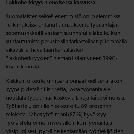
Lakkoherkkyys hienoisessa kasvussa
Suomalaisten selkeä enemmistö on jo aiemmissa
tutkimuksissa antanut siunauksensa työnantajan
sopimusrikkeitä vastaan suunnatulle lakolle. Kun
suhtautumista perusteisiin tarkastellaan pitemmällä
aikavälillä, havaitaan kansalaisten
”lakkoherkkyyden” hieman lisääntyneen 1990-
luvun lopusta.
Kaikkein oikeutetuimpana periaatteellisena lakon
syynä pidetään tilannetta, jossa työnantaja ei
noudata työelämää koskevia lakeja tai sopimuksia.
Työtaistelu on silloin oikeutettu 89 prosentin
mielestä. Lähes yhtä moni (87 %) hyväksyy
työtaistelutoimet myös silloin kun työnantaja
yksipuolisesti pyrkii heikentämään työntekijöiden