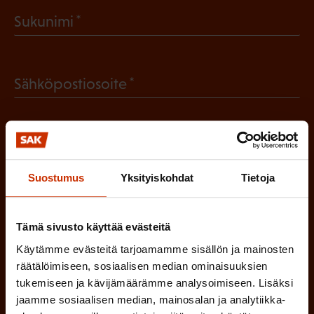
a
(
Sukunimi
k
P
o
a
l
(
Sähköpostiosoite
k
l
P
o
i
a
l
Mikä tai mitkä näistä kuvaavat sinua
n
k
l
parhaiten?
e
o
Suostumus
Yksityiskohdat
Tietoja
i
n
l
LUOTTAMUSMIES
n
)
l
e
Tämä sivusto käyttää evästeitä
TYÖSUOJELUVALTUUTETTU
i
n
Käytämme evästeitä tarjoamamme sisällön ja mainosten
n
räätälöimiseen, sosiaalisen median ominaisuuksien
)
TÖISSÄ AMMATTILIITOSSA
tukemiseen ja kävijämäärämme analysoimiseen. Lisäksi
e
jaamme sosiaalisen median, mainosalan ja analytiikka-
n
TYÖNANTAJAN EDUSTAJA