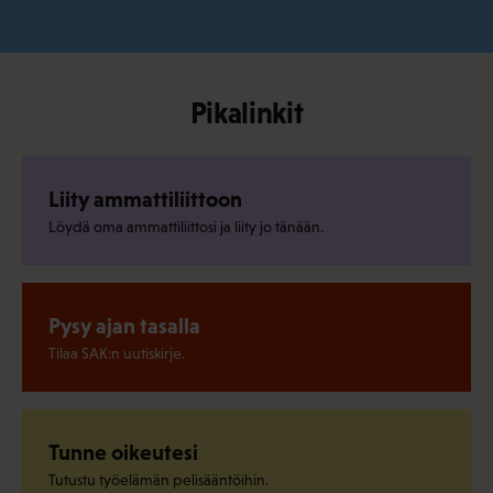
Pikalinkit
Liity ammattiliittoon
Löydä oma ammattiliittosi ja liity jo tänään.
Pysy ajan tasalla
Tilaa SAK:n uutiskirje.
Tunne oikeutesi
Tutustu työelämän pelisääntöihin.