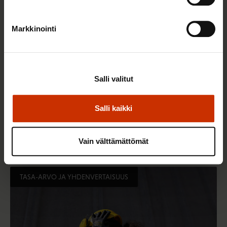
Markkinointi
Salli valitut
14.5.2026 8:55
Salli kaikki
Hallitus heikentää jälleen työntekijöiden
työsuhdeturvaa ja työelämän tasa-arvoa
Vain välttämättömät
TASA-ARVO JA YHDENVERTAISUUS