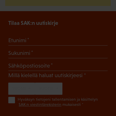
Tilaa SAK:n uutiskirje
(Pakollinen)
Etunimi
(Pakollinen)
Sukunimi
(Pakollinen)
Sähköpostiosoite
(Pakollinen)
Millä kielellä haluat uutiskirjeesi
SUOMI
RUOTSI
(Pa
Hyväksyn tietojeni tallentamisen ja käsittelyn
SAK:n viestintärekisterin
mukaisesti *