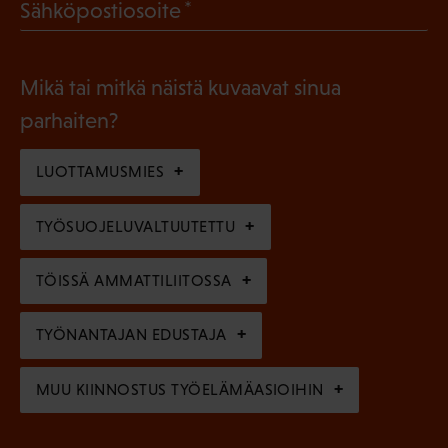
(
Sähköpostiosoite
k
l
P
o
i
a
l
Mikä tai mitkä näistä kuvaavat sinua
n
k
l
parhaiten?
e
o
i
n
l
LUOTTAMUSMIES
n
)
l
e
TYÖSUOJELUVALTUUTETTU
i
n
n
)
TÖISSÄ AMMATTILIITOSSA
e
n
TYÖNANTAJAN EDUSTAJA
)
MUU KIINNOSTUS TYÖELÄMÄASIOIHIN