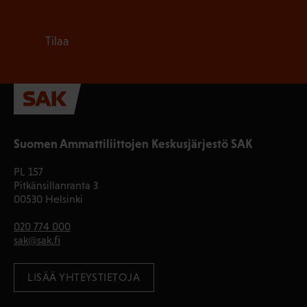
Tilaa
Suomen Ammattiliittojen Keskusjärjestö SAK
PL 157
Pitkänsillanranta 3
00530 Helsinki
020 774 000
sak@sak.fi
LISÄÄ YHTEYSTIETOJA