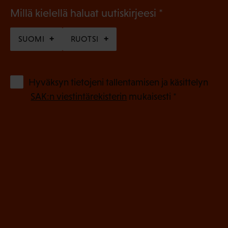
(
Millä kielellä haluat uutiskirjeesi
P
SUOMI
RUOTSI
a
k
o
(
Hyväksyn tietojeni tallentamisen ja käsittelyn
P
l
SAK:n viestintärekisterin
mukaisesti *
a
l
k
i
o
n
l
e
l
i
n
n
)
e
n