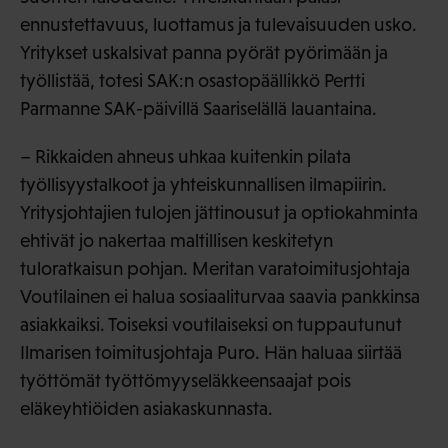
ennustettavuus, luottamus ja tulevaisuuden usko.
Yritykset uskalsivat panna pyörät pyörimään ja
työllistää, totesi SAK:n osastopäällikkö Pertti
Parmanne SAK-päivillä Saariselällä lauantaina.
– Rikkaiden ahneus uhkaa kuitenkin pilata
työllisyystalkoot ja yhteiskunnallisen ilmapiirin.
Yritysjohtajien tulojen jättinousut ja optiokahminta
ehtivät jo nakertaa maltillisen keskitetyn
tuloratkaisun pohjan. Meritan varatoimitusjohtaja
Voutilainen ei halua sosiaaliturvaa saavia pankkinsa
asiakkaiksi. Toiseksi voutilaiseksi on tuppautunut
Ilmarisen toimitusjohtaja Puro. Hän haluaa siirtää
työttömät työttömyyseläkkeensaajat pois
eläkeyhtiöiden asiakaskunnasta.