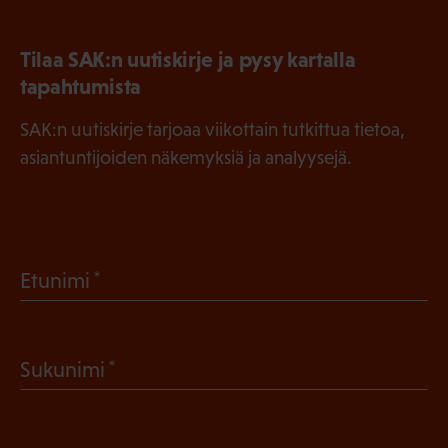
Tilaa SAK:n uutiskirje ja pysy kartalla
tapahtumista
SAK:n uutiskirje tarjoaa viikottain tutkittua tietoa,
asiantuntijoiden näkemyksiä ja analyysejä.
(
Etunimi
P
a
(
Sukunimi
k
P
o
a
l