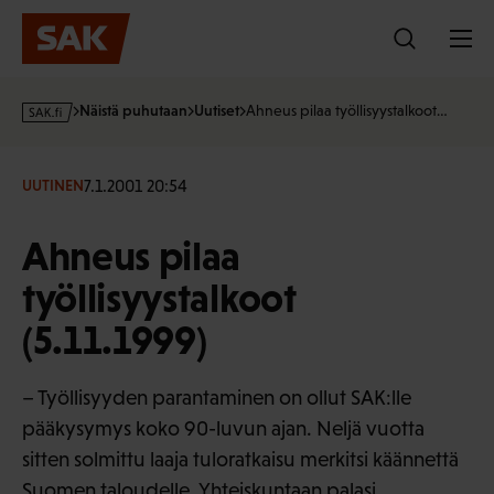
Hyppää
sisältöön
s
Näistä puhutaan
Uutiset
Ahneus pilaa työllisyystalkoot…
a
k
·
7.1.2001 20:54
UUTINEN
f
i
Ahneus pilaa
työllisyystalkoot
(5.11.1999)
– Työllisyyden parantaminen on ollut SAK:lle
pääkysymys koko 90-luvun ajan. Neljä vuotta
sitten solmittu laaja tuloratkaisu merkitsi käännettä
Suomen taloudelle. Yhteiskuntaan palasi