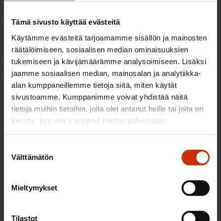
Tämä sivusto käyttää evästeitä
Käytämme evästeitä tarjoamamme sisällön ja mainosten
räätälöimiseen, sosiaalisen median ominaisuuksien
tukemiseen ja kävijämäärämme analysoimiseen. Lisäksi
jaamme sosiaalisen median, mainosalan ja analytiikka-
alan kumppaneillemme tietoja siitä, miten käytät
sivustoamme. Kumppanimme voivat yhdistää näitä
tietoja muihin tietoihin, joita olet antanut heille tai joita on
kerätty, kun olet käyttänyt heidän palvelujaan.
3.6.2026 13:34
Mikä muuttui määräaikaisissa työsuhteissa? Lue
Suostumuksen
juristin vastaukset!
Välttämätön
valinta
Mieltymykset
TASA-ARVO JA YHDENVERTAISUUS
Tilastot