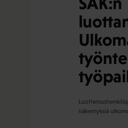
SAK:n
luotta
Ulkoma
työnte
työpai
Luottamushenkilöpa
näkemyksiä ulkomaa