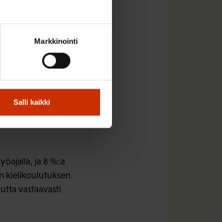
Markkinointi
jöiden kielitaidon
en kahden vuoden
Salli kaikki
ittaavan asioiden
yöajalla, ja 8 %:a
an kielikoulutuksen
mutta vastaavasti