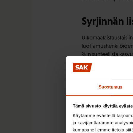
Syrjinnän 
Ulkomaalaistaustaisiin
luottamushenkilöiden 
%:n suhteellista kasvua.
Kielitaidon
Suostumus
Luottamushenkilöistä, 
raportoi, että kielit
Tämä sivusto käyttää eväste
aikana. Vaaratilanteet
Käytämme evästeitä tarjoama
ja kävijämäärämme analysoim
Julkisilla palvelualo
kumppaneillemme tietoja siitä