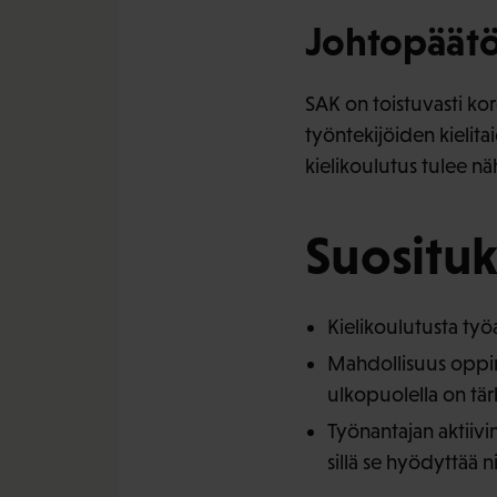
Johtopäätö
SAK on toistuvasti kor
työntekijöiden kielita
kielikoulutus tulee nä
Suosituk
Kielikoulutusta työaj
Mahdollisuus oppim
ulkopuolella on tärk
Työnantajan aktiivin
sillä se hyödyttää n