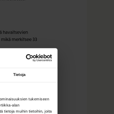
ää havaitsevien
, mikä merkitsee 33
Tietoja
nkilöitä, 19 %:a
imeisen kahden vuoden
 ominaisuuksien tukemiseen
tiikka-alan
ietoja muihin tietoihin, joita