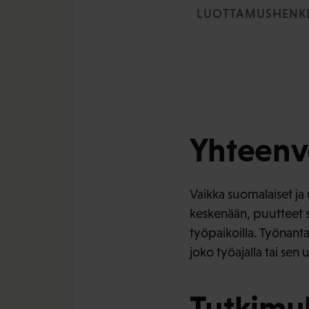
LUOTTAMUSHENKI
Yhteenv
Vaikka suomalaiset ja 
keskenään, puutteet su
työpaikoilla. Työnantaj
joko työajalla tai sen
Tutkimuk