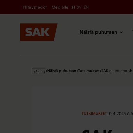
Secondary
Hyppää
Yhteystiedot
Medialle
FI
SV
EN
sisältöön
Päävalikk
Näistä puhutaan
s
Näistä puhutaan
Tutkimukset
SAK:n luottamush
a
k
·
f
i
10.4.2025 6:
TUTKIMUKSET