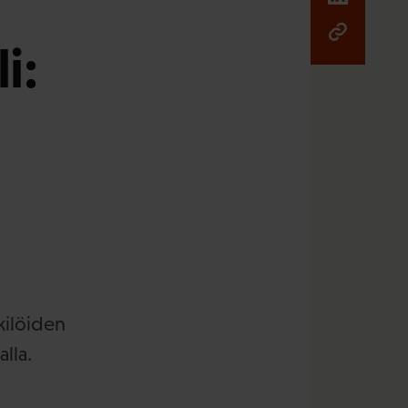
i:
kilöiden
lla.