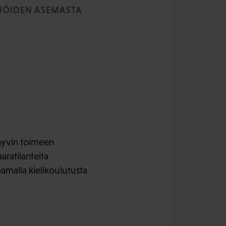
JÖIDEN ASEMASTA
 hyvin toimeen
aratilanteita
joamalla kielikoulutusta