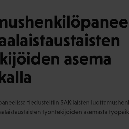
mushenkilöpaneel
alaistaustaisten
kijöiden asema
kalla
neelissa tiedusteltiin SAK:laisten luottamushen
laistaustaisten työntekijöiden asemasta työpaika