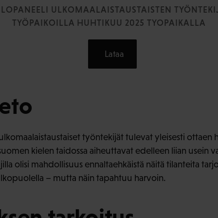
LOPANEELI ULKOMAALAISTAUSTAISTEN TYÖNTEKI
TYÖPAIKOILLA HUHTIKUU 2025 TYOPAIKALLA
Lataa
eto
ulkomaalaistaustaiset työntekijät tulevat yleisesti ottaen
omen kielen taidossa aiheuttavat edelleen liian usein va
illa olisi mahdollisuus ennaltaehkäistä näitä tilanteita tar
 ulkopuolella – mutta näin tapahtuu harvoin.
sen tarkoitus