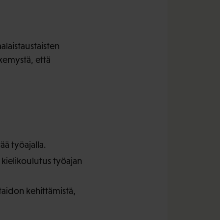
alaistaustaisten
äkemystä, että
ää työajalla.
ielikoulutus työajan
itaidon kehittämistä,