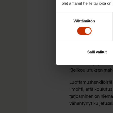
Kuljetusalalla (22 %
olet antanut heille tai joita o
Teollisuudessa (16 
Suostumuksen
Yksityisillä palvelua
Välttämätön
valinta
Lisäksi luottamushenki
puute on aiheuttanut
aikana.
Salli valitut
Enemmistö kyselyn vas
hoitamista työpaikalla
Kielikoulutuksen mah
Luottamushenkilöistä v
ilmoitti, että koulutu
tarjoaminen on hieman 
vähentynyt kuljetusalall