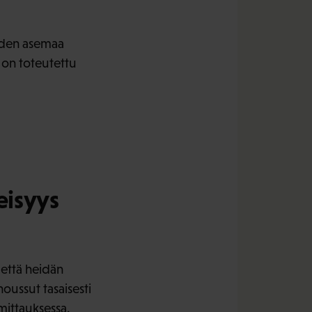
öiden asemaa
 on toteutettu
eisyys
 että heidän
oussut tasaisesti
mittauksessa.