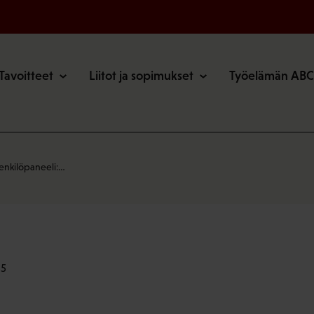
o
Tavoitteet
Liitot ja sopimukset
Työelämän ABC
enkilöpaneeli:…
55