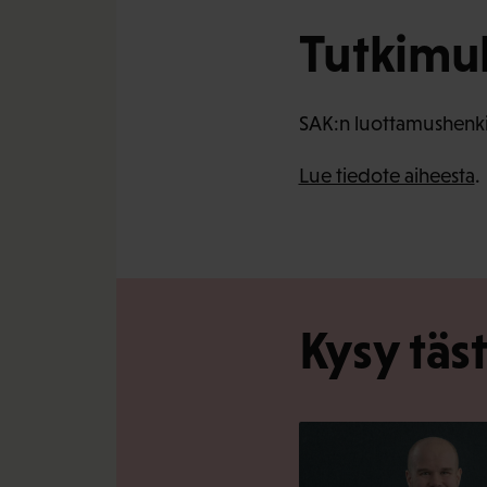
Tutkimu
SAK:n luottamushenkil
Lue tiedote aiheesta
.
Kysy täs