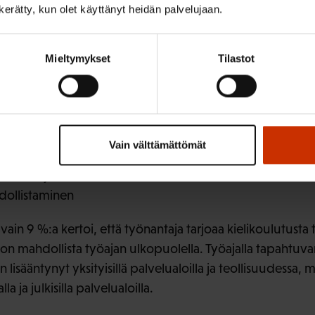
)
n kerätty, kun olet käyttänyt heidän palvelujaan.
%)
loilla (13 %)
Mieltymykset
Tilastot
löistä 28 %:a kokee, että ulkomaalaistaustaisten työnteki
 kohtuutonta kuormitusta muille työntekijöille viimeis
Vain välttämättömät
taajista eli 69 %:a, kertoo kielitaidon puutteen myös ha
 ainakin jonkin verran.
dollistaminen
ain 9 %:a kertoi, että työnantaja tarjoaa kielikoulutusta t
s on mahdollista työajan ulkopuolella. Työajalla tapahtuv
lisääntynyt yksityisillä palvelualoilla ja teollisuudessa, 
a ja julkisilla palvelualoilla.