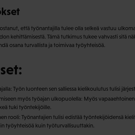
kset
ostanut, että työnantajilla tulee olla selkeä vastuu ulkoma
idon kehittämisestä. Tämä tutkimus tukee vahvasti sitä n
hdä osana turvallista ja toimivaa työyhteisöä.
set:
alla: Työn luonteen sen salliessa kielikoulutus tulisi järjest
iseen myös työajan ulkopuolella: Myös vapaaehtoinen k
eä tuki työntekijöille.
en rooli: Työnantajien tulisi edistää työntekijöidensä kiel
iin työyhteisöä kuin työturvallisuuttakin.