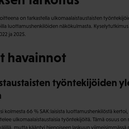
oitteena on tarkastella ulkomaalaistaustaisten työntekij
oilla luottamushenkilöiden näkökulmasta. Kyselytutkimus
022 ja 2025.
t havainnot
taustaisten työntekijöiden yl
a
i kolmesta 66 % SAK:laisista luottamushenkilöstä kertoi,
elee ulkomaalaistaustaisia työntekijöitä. Tämä osuus on n
välillä, mutta kääntyi hienoiseen laskuun viimeisimmässä 