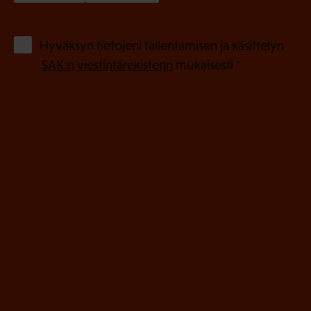
k
o
(
Hyväksyn tietojeni tallentamisen ja käsittelyn
P
l
SAK:n viestintärekisterin
mukaisesti *
a
l
k
i
o
n
l
e
l
i
n
n
)
e
n
)