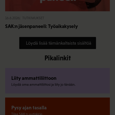
16.6.2026
TUTKIMUKSET
SAK:n jäsenpaneeli: Työaikakysely
Löydä lisää tämänkaltaista sisältöä
Pikalinkit
Liity ammattiliittoon
Löydä oma ammattiliittosi ja liity jo tänään.
Pysy ajan tasalla
Tilaa SAK:n uutiskirje.