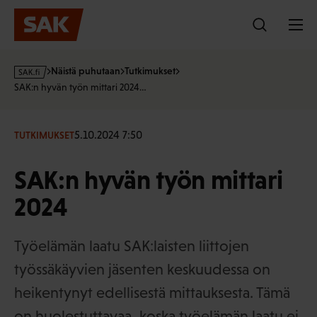
Hyppää
sisältöön
s
Näistä puhutaan
Tutkimukset
a
SAK:n hyvän työn mittari 2024…
k
·
f
5.10.2024 7:50
TUTKIMUKSET
i
SAK:n hyvän työn mittari
2024
Työelämän laatu SAK:laisten liittojen
työssäkäyvien jäsenten keskuudessa on
heikentynyt edellisestä mittauksesta. Tämä
on huolestuttavaa, koska työelämän laatu ei