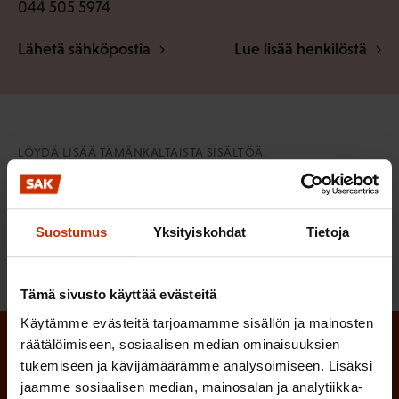
044 505 5974
Lähetä sähköpostia
Lue lisää henkilöstä
LÖYDÄ LISÄÄ TÄMÄNKALTAISTA SISÄLTÖÄ:
HYVÄN TYÖN MITTARI
TYÖELÄMÄ
TYÖELÄMÄN TUTKIMUS
Suostumus
Yksityiskohdat
Tietoja
Tämä sivusto käyttää evästeitä
Käytämme evästeitä tarjoamamme sisällön ja mainosten
räätälöimiseen, sosiaalisen median ominaisuuksien
Tilaa SAK:n uutiskirje ja pysy kartalla
tukemiseen ja kävijämäärämme analysoimiseen. Lisäksi
tapahtumista
jaamme sosiaalisen median, mainosalan ja analytiikka-