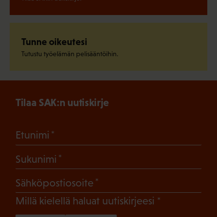
Tunne oikeutesi
Tutustu työelämän pelisääntöihin.
Tilaa SAK:n uutiskirje
(Pakollinen)
Etunimi
(Pakollinen)
Sukunimi
(Pakollinen)
Sähköpostiosoite
(Pakollinen)
Millä kielellä haluat uutiskirjeesi