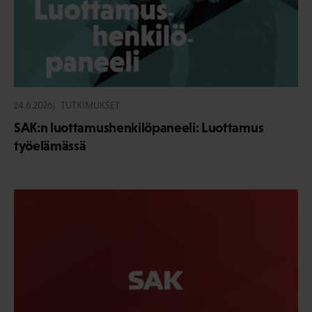
24.6.2026
TUTKIMUKSET
SAK:n luottamushenkilöpaneeli: Luottamus
työelämässä