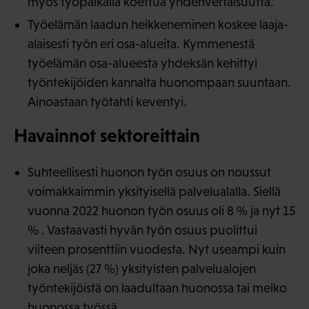
myös työpaikalla koettua yhdenvertaisuutta.
Työelämän laadun heikkeneminen koskee laaja-
alaisesti työn eri osa-alueita. Kymmenestä
työelämän osa-alueesta yhdeksän kehittyi
työntekijöiden kannalta huonompaan suuntaan.
Ainoastaan työtahti keventyi.
Havainnot sektoreittain
Suhteellisesti huonon työn osuus on noussut
voimakkaimmin yksityisellä palvelualalla. Siellä
vuonna 2022 huonon työn osuus oli 8 % ja nyt 15
% . Vastaavasti hyvän työn osuus puolittui
viiteen prosenttiin vuodesta. Nyt useampi kuin
joka neljäs (27 %) yksityisten palvelualojen
työntekijöistä on laadultaan huonossa tai melko
huonossa työssä.