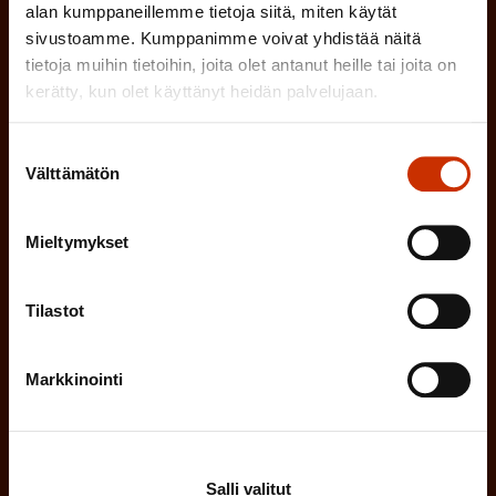
alan kumppaneillemme tietoja siitä, miten käytät
SAK:n uutiskirje tarjoaa viikottain tutkittua tietoa,
sivustoamme. Kumppanimme voivat yhdistää näitä
asiantuntijoiden näkemyksiä ja analyysejä.
tietoja muihin tietoihin, joita olet antanut heille tai joita on
kerätty, kun olet käyttänyt heidän palvelujaan.
Suostumuksen
Välttämätön
valinta
(
Etunimi
P
Mieltymykset
a
(
Sukunimi
k
Tilastot
P
o
a
l
Markkinointi
(
Sähköpostiosoite
k
l
P
o
i
a
l
Mikä tai mitkä näistä kuvaavat sinua
n
Salli valitut