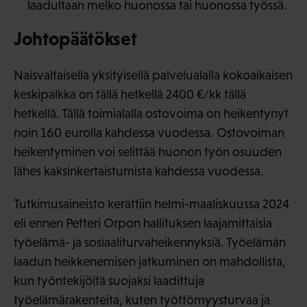
laadultaan melko huonossa tai huonossa työssä.
Johtopäätökset
Naisvaltaisella yksityisellä palvelualalla kokoaikaisen
keskipalkka on tällä hetkellä 2400 €/kk tällä
hetkellä. Tällä toimialalla ostovoima on heikentynyt
noin 160 eurolla kahdessa vuodessa. Ostovoiman
heikentyminen voi selittää huonon työn osuuden
lähes kaksinkertaistumista kahdessa vuodessa.
Tutkimusaineisto kerättiin helmi-maaliskuussa 2024
eli ennen Petteri Orpon hallituksen laajamittaisia
työelämä- ja sosiaaliturvaheikennyksiä. Työelämän
laadun heikkenemisen jatkuminen on mahdollista,
kun työntekijöitä suojaksi laadittuja
työelämärakenteita, kuten työttömyysturvaa ja