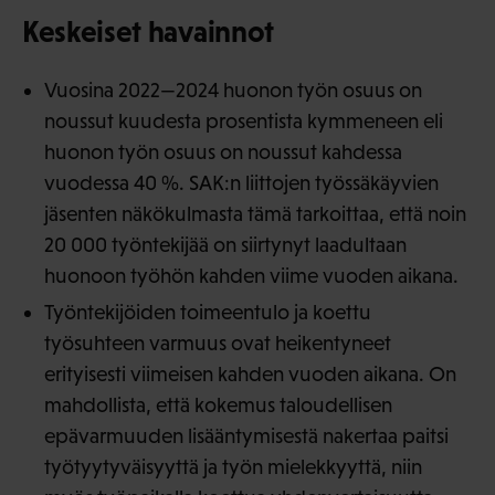
Keskeiset havainnot
Vuosina 2022—2024 huonon työn osuus on
noussut kuudesta prosentista kymmeneen eli
huonon työn osuus on noussut kahdessa
vuodessa 40 %. SAK:n liittojen työssäkäyvien
jäsenten näkökulmasta tämä tarkoittaa, että noin
20 000 työntekijää on siirtynyt laadultaan
huonoon työhön kahden viime vuoden aikana.
Työntekijöiden toimeentulo ja koettu
työsuhteen varmuus ovat heikentyneet
erityisesti viimeisen kahden vuoden aikana. On
mahdollista, että kokemus taloudellisen
epävarmuuden lisääntymisestä nakertaa paitsi
työtyytyväisyyttä ja työn mielekkyyttä, niin