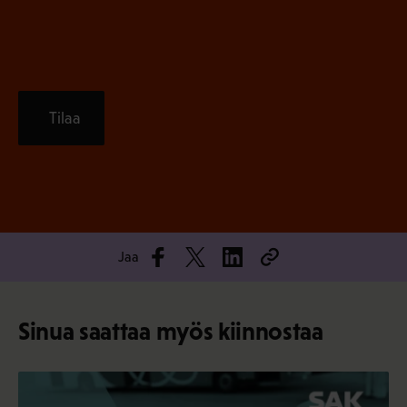
)
Tilaa
Jaa
Sinua saattaa myös kiinnostaa