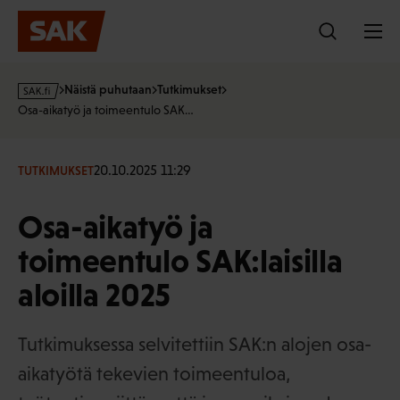
Hyppää
sisältöön
s
Näistä puhutaan
Tutkimukset
a
Osa-aikatyö ja toimeentulo SAK…
k
·
f
20.10.2025 11:29
TUTKIMUKSET
i
Osa-aikatyö ja
toimeentulo SAK:laisilla
aloilla 2025
Tutkimuksessa selvitettiin SAK:n alojen osa-
aikatyötä tekevien toimeentuloa,