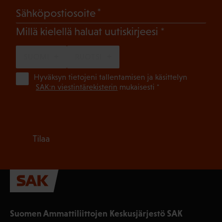
(Pakollinen)
Sähköpostiosoite
(Pakollinen)
Millä kielellä haluat uutiskirjeesi
SUOMI
RUOTSI
(Pa
Hyväksyn tietojeni tallentamisen ja käsittelyn
SAK:n viestintärekisterin
mukaisesti *
Tilaa
Suomen Ammattiliittojen Keskusjärjestö SAK