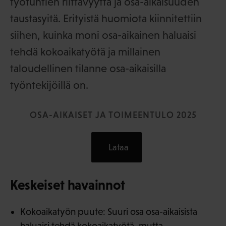
työtuntien riittävyyttä ja osa-aikaisuuden
taustasyitä. Erityistä huomiota kiinnitettiin
siihen, kuinka moni osa-aikainen haluaisi
tehdä kokoaikatyötä ja millainen
taloudellinen tilanne osa-aikaisilla
työntekijöillä on.
OSA-AIKAISET JA TOIMEENTULO 2025
Lataa
Keskeiset havainnot
Kokoaikatyön puute: Suuri osa osa-aikaisista
haluaisi tehdä kokoaikatyötä, mutta