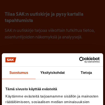
Tilaa SAK:n uutiskirje ja pysy kartalla
tapahtumista
SAK:n uutiskirje tarjoaa viikottain tutkittua tietoa,
asiantuntijoiden näkemyksiä ja analyysejä.
(
Etunimi
P
Suostumus
Yksityiskohdat
Tietoja
a
(
Sukunimi
k
Tämä sivusto käyttää evästeitä
P
o
Käytämme evästeitä tarjoamamme sisällön ja mainosten
a
räätälöimiseen, sosiaalisen median ominaisuuksien
l