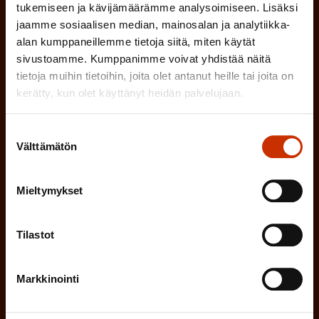
(
Sähköpostiosoite
tukemiseen ja kävijämäärämme analysoimiseen. Lisäksi
k
l
jaamme sosiaalisen median, mainosalan ja analytiikka-
P
o
i
alan kumppaneillemme tietoja siitä, miten käytät
a
l
sivustoamme. Kumppanimme voivat yhdistää näitä
Mikä tai mitkä näistä kuvaavat sinua
n
k
tietoja muihin tietoihin, joita olet antanut heille tai joita on
l
parhaiten?
e
kerätty, kun olet käyttänyt heidän palvelujaan.
o
i
n
l
LUOTTAMUSMIES
n
Suostumuksen
)
l
Välttämätön
valinta
e
TYÖSUOJELUVALTUUTETTU
i
n
n
Mieltymykset
)
TÖISSÄ AMMATTILIITOSSA
e
Tilastot
n
TYÖNANTAJAN EDUSTAJA
)
MUU KIINNOSTUS TYÖELÄMÄASIOIHIN
Markkinointi