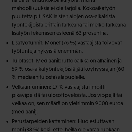
mahdollisuuksia ei ole tarjolla. Kokoaikatyön
puutetta piti SAK:laisten alojen osa-aikaisista
työntekijöistä erittäin tärkeänä tai melko tärkeänä
lisätyön tekemisen esteenä 63 prosenttia.
Lisätyötunnit: Monet (76 %) vastaajista toivovat
työtunteja nykyistä enemmän.
Tulotasot: Mediaanibruttopalkka on alhainen ja
59 % osa-aikatyöntekijöistä jää köyhyysrajan (60
% mediaanitulosta) alapuolelle.
Velkaantuminen: 17 % vastaajista ilmoitti
pikavipeistä tai ulosottoveloista. Jos vippejä tai
velkaa on, sen määrä on yleisimmin 9000 euroa
(mediaani).
Perustarpeiden kattaminen: Huolestuttavan
moni (38 %) koki, ettei heillä ole varaa ruokaan