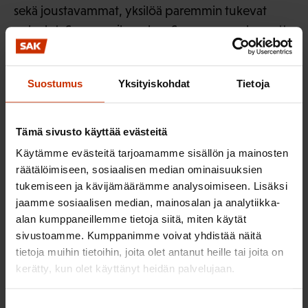
sekä joustavammat, yksilöä paremmin tukevat
palvelut. Samaan aikaan kun Suomessa on luovuttu
aikuiskoulutustuesta, leikattu työllisyyspalveluista
ja heikennetty työntekijän asemaa, muualla on
Suostumus
Yksityiskohdat
Tietoja
tehty myös toisin.
Monessa verrokkimaassa on tunnistettu paremmin
Tämä sivusto käyttää evästeitä
se, että ikääntyneiden työntekijöiden tukeminen,
Käytämme evästeitä tarjoamamme sisällön ja mainosten
kouluttaminen ja kohtaaminen sekä erityisten
räätälöimiseen, sosiaalisen median ominaisuuksien
haasteiden tunnistaminen kannattaa niin yksilön,
tukemiseen ja kävijämäärämme analysoimiseen. Lisäksi
työnantajien kuin talouden suuren kuvan kannalta.
jaamme sosiaalisen median, mainosalan ja analytiikka-
alan kumppaneillemme tietoja siitä, miten käytät
Tutkimuksen toteutus
sivustoamme. Kumppanimme voivat yhdistää näitä
tietoja muihin tietoihin, joita olet antanut heille tai joita on
Tutkimus perustuu korkeakouluharjoittelija Linnea
kerätty, kun olet käyttänyt heidän palvelujaan.
Kilpelän selvitykseen. Selvityksessä käytetyt lähteet
ja haastattelut löytyvät tutkimuksen lopusta.
Suostumuksen