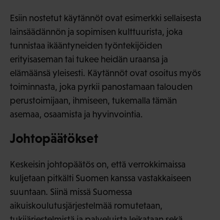
Esiin nostetut käytännöt ovat esimerkki sellaisesta
lainsäädännön ja sopimisen kulttuurista, joka
tunnistaa ikääntyneiden työntekijöiden
erityisaseman tai tukee heidän uraansa ja
elämäänsä yleisesti. Käytännöt ovat osoitus myös
toiminnasta, joka pyrkii panostamaan talouden
perustoimijaan, ihmiseen, tukemalla tämän
asemaa, osaamista ja hyvinvointia.
Johtopäätökset
Keskeisin johtopäätös on, että verrokkimaissa
kuljetaan pitkälti Suomen kanssa vastakkaiseen
suuntaan. Siinä missä Suomessa
aikuiskoulutusjärjestelmää romutetaan,
tukijärjestelmistä ja palveluista leikataan sekä