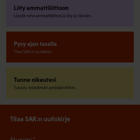
Liity ammattiliittoon
Löydä oma ammattiliittosi ja liity jo tänään.
Pysy ajan tasalla
Tilaa SAK:n uutiskirje.
Tunne oikeutesi
Tutustu työelämän pelisääntöihin.
Tilaa SAK:n uutiskirje
(Pakollinen)
Etunimi