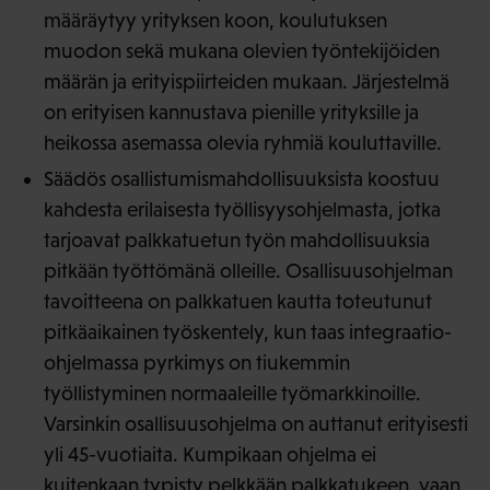
määräytyy yrityksen koon, koulutuksen
muodon sekä mukana olevien työntekijöiden
määrän ja erityispiirteiden mukaan. Järjestelmä
on erityisen kannustava pienille yrityksille ja
heikossa asemassa olevia ryhmiä kouluttaville.
Säädös osallistumismahdollisuuksista koostuu
kahdesta erilaisesta työllisyysohjelmasta, jotka
tarjoavat palkkatuetun työn mahdollisuuksia
pitkään työttömänä olleille. Osallisuusohjelman
tavoitteena on palkkatuen kautta toteutunut
pitkäaikainen työskentely, kun taas integraatio-
ohjelmassa pyrkimys on tiukemmin
työllistyminen normaaleille työmarkkinoille.
Varsinkin osallisuusohjelma on auttanut erityisesti
yli 45-vuotiaita. Kumpikaan ohjelma ei
kuitenkaan typisty pelkkään palkkatukeen, vaan