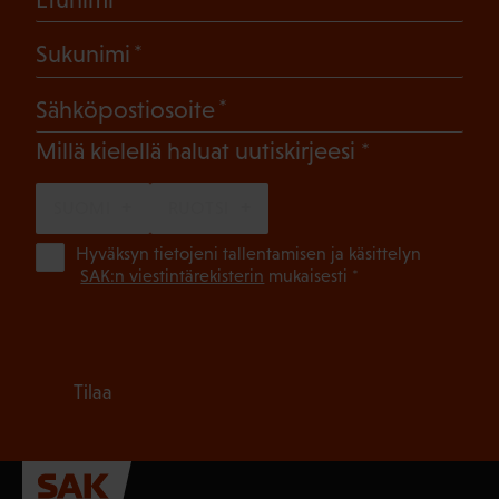
(Pakollinen)
Sukunimi
(Pakollinen)
Sähköpostiosoite
(Pakollinen)
Millä kielellä haluat uutiskirjeesi
SUOMI
RUOTSI
(Pa
Hyväksyn tietojeni tallentamisen ja käsittelyn
SAK:n viestintärekisterin
mukaisesti *
Tilaa