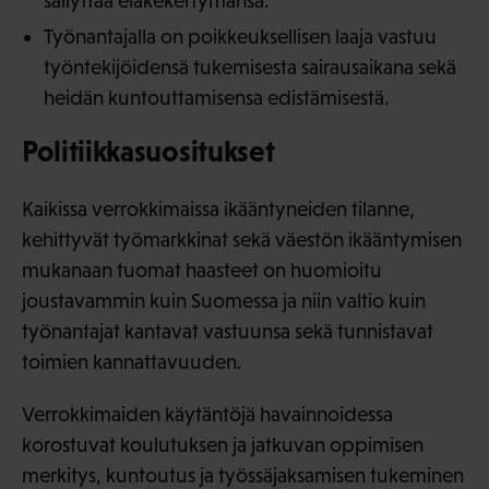
säilyttää eläkekertymänsä.
Työnantajalla on poikkeuksellisen laaja vastuu
työntekijöidensä tukemisesta sairausaikana sekä
heidän kuntouttamisensa edistämisestä.
Politiikkasuositukset
Kaikissa verrokkimaissa ikääntyneiden tilanne,
kehittyvät työmarkkinat sekä väestön ikääntymisen
mukanaan tuomat haasteet on huomioitu
joustavammin kuin Suomessa ja niin valtio kuin
työnantajat kantavat vastuunsa sekä tunnistavat
toimien kannattavuuden.
Verrokkimaiden käytäntöjä havainnoidessa
korostuvat koulutuksen ja jatkuvan oppimisen
merkitys, kuntoutus ja työssäjaksamisen tukeminen