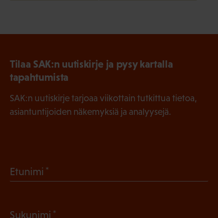
Tilaa SAK:n uutiskirje ja pysy kartalla
tapahtumista
SAK:n uutiskirje tarjoaa viikottain tutkittua tietoa,
asiantuntijoiden näkemyksiä ja analyysejä.
(
Etunimi
P
a
(
Sukunimi
k