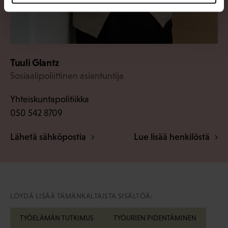
Tuuli Glantz
Sosiaalipoliittinen asiantuntija
Yhteiskuntapolitiikka
050 542 8709
Lähetä sähköpostia
Lue lisää henkilöstä
LÖYDÄ LISÄÄ TÄMÄNKALTAISTA SISÄLTÖÄ:
TYÖELÄMÄN TUTKIMUS
TYÖURIEN PIDENTÄMINEN