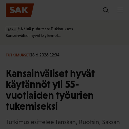
Hyppää
sisältöön
s
Näistä puhutaan
Tutkimukset
a
Kansainväliset hyvät käytännöt…
k
·
f
18.6.2026 12:34
TUTKIMUKSET
i
Kansainväliset hyvät
käytännöt yli 55-
vuotiaiden työurien
tukemiseksi
Tutkimus esittelee Tanskan, Ruotsin, Saksan