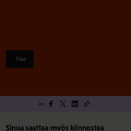
n
)
e
n
)
Tilaa
Jaa
Sinua saattaa myös kiinnostaa