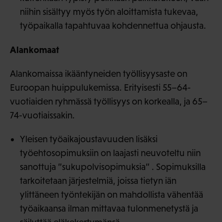
niihin sisältyy myös työn aloittamista tukevaa,
työpaikalla tapahtuvaa kohdennettua ohjausta.
Alankomaat
Alankomaissa ikääntyneiden työllisyysaste on
Euroopan huippulukemissa. Erityisesti 55–64-
vuotiaiden ryhmässä työllisyys on korkealla, ja 65–
74-vuotiaissakin.
Yleisen työaikajoustavuuden lisäksi
työehtosopimuksiin on laajasti neuvoteltu niin
sanottuja ”sukupolvisopimuksia” . Sopimuksilla
tarkoitetaan järjestelmiä, joissa tietyn iän
ylittäneen työntekijän on mahdollista vähentää
työaikaansa ilman mittavaa tulonmenetystä ja