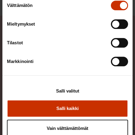
Välttämätön
valinta
Mieltymykset
Kysy tästä tutkimuksesta
Tilastot
Markkinointi
Salli valitut
Salli kaikki
Vain välttämättömät