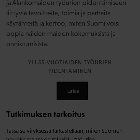
ja Alankomaiden työurien pidentämiseen
liittyviä tavoitteita, toimia ja parhaita
käytänteitä ja kertoo, miten Suomi voisi
oppia näiden maiden kokemuksista ja
onnistumisista.
YLI 55-VUOTIAIDEN TYÖURIEN
PIDENTÄMINEN
Lataa
Tutkimuksen tarkoitus
Tässä selvityksessä tarkastellaan, miten Suomen
verrokkimaissa on ratkaistu työurien