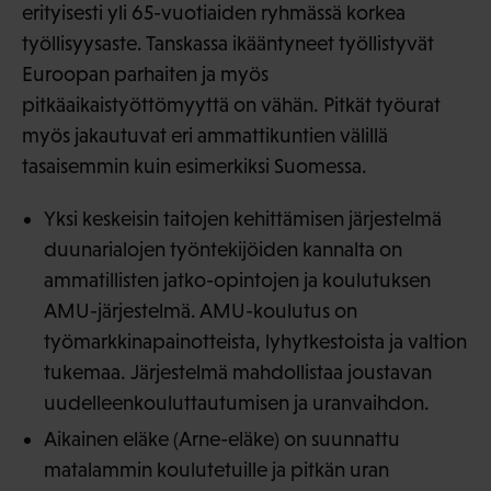
erityisesti yli 65-vuotiaiden ryhmässä korkea
työllisyysaste. Tanskassa ikääntyneet työllistyvät
Euroopan parhaiten ja myös
pitkäaikaistyöttömyyttä on vähän. Pitkät työurat
myös jakautuvat eri ammattikuntien välillä
tasaisemmin kuin esimerkiksi Suomessa.
Yksi keskeisin taitojen kehittämisen järjestelmä
duunarialojen työntekijöiden kannalta on
ammatillisten jatko-opintojen ja koulutuksen
AMU-järjestelmä. AMU-koulutus on
työmarkkinapainotteista, lyhytkestoista ja valtion
tukemaa. Järjestelmä mahdollistaa joustavan
uudelleenkouluttautumisen ja uranvaihdon.
Aikainen eläke (Arne-eläke) on suunnattu
matalammin koulutetuille ja pitkän uran