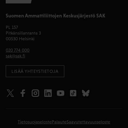
Suomen Ammattiliittojen Keskusjärjestö SAK
PL 157
Pitkänsillanranta 3
00530 Helsinki
020 774 000
sak@sak.fi
LISÄÄ YHTEYSTIETOJA
Tietosuojaseloste
Palaute
Saavutettavuusseloste