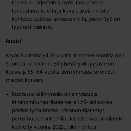
tehneille. Järjestelmä pyrkii tasa-arvoon
tunnustamalla, että jatkuva eläkeiän nosto
kohtelee epätasa-arvoisesti niitä, joiden työ on
fyysisesti raskasta.
Ruotsi
Myös Ruotsissa yli 55-vuotiailla menee monilta osin
Suomea paremmin. Erityisesti työllisyysaste on
korkea ja 55–64-vuotiaiden ryhmässä se on EU-
maiden korkein.
Ruotsissa ikääntyneillä on erityissuoja
irtisanomisuhan tilanteissa ja LAS-laki suojaa
pitkissä työsuhteissa. Irtisanomisjärjestys
perustuu senioriteettiin. Järjestelmää on viimeksi
kehitetty vuonna 2022, jolloin ehtoja