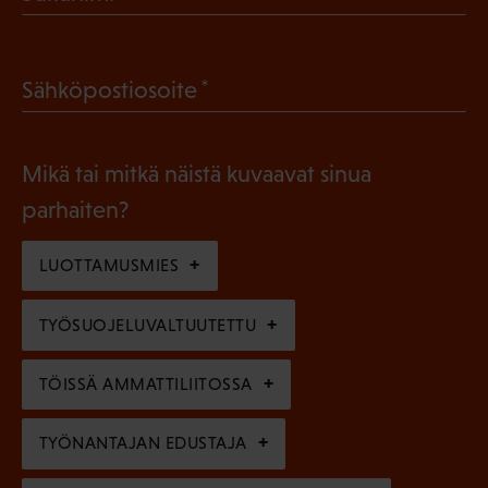
P
o
a
l
(
Sähköpostiosoite
k
l
P
o
i
a
l
Mikä tai mitkä näistä kuvaavat sinua
n
k
l
parhaiten?
e
o
i
n
l
LUOTTAMUSMIES
n
)
l
e
TYÖSUOJELUVALTUUTETTU
i
n
n
)
TÖISSÄ AMMATTILIITOSSA
e
n
TYÖNANTAJAN EDUSTAJA
)