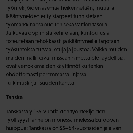
työntekijöiden asemaa heikennetään, muualla
ikääntyneiden erityistarpeet tunnistetaan
työmarkkinaosapuolten sekä valtion tasolla.
Jatkuvaa oppimista kehitetään, kuntoutusta
toteutetaan tehokkaasti ja ikääntyneille tarjotaan
työsuhteissa turvaa, etuja ja joustoa. Vaikka muiden
maiden mallit eivät missään nimessä ole täydellisiä,
ovat verrokkimaiden käytännöt kuitenkin
ehdottomasti paremmassa linjassa
tutkimuskirjallisuuden kanssa.
Tanska
Tanskassa yli 55-vuotiaiden työntekijöiden
työllisyystilanne on monessa mielessä Euroopan
huippua: Tanskassa on 55–64-vuotiaiden ja aivan