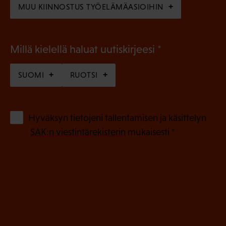
MUU KIINNOSTUS TYÖELÄMÄASIOIHIN
(
Millä kielellä haluat uutiskirjeesi
P
SUOMI
RUOTSI
a
k
o
(
Hyväksyn tietojeni tallentamisen ja käsittelyn
P
l
SAK:n viestintärekisterin
mukaisesti *
a
l
k
i
o
n
l
e
l
i
n