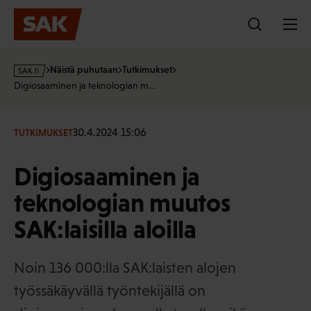
Hyppää
sisältöön
s
Näistä puhutaan
Tutkimukset
a
Digiosaaminen ja teknologian m…
k
·
f
30.4.2024 15:06
TUTKIMUKSET
i
Digiosaaminen ja
teknologian muutos
SAK:laisilla aloilla
Noin 136 000:lla SAK:laisten alojen
työssäkäyvällä työntekijällä on