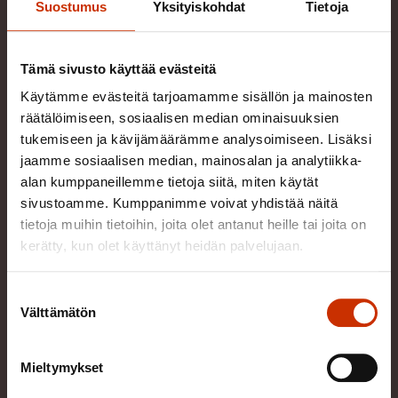
Suostumus
Yksityiskohdat
Tietoja
Tämä sivusto käyttää evästeitä
Käytämme evästeitä tarjoamamme sisällön ja mainosten
räätälöimiseen, sosiaalisen median ominaisuuksien
tukemiseen ja kävijämäärämme analysoimiseen. Lisäksi
jaamme sosiaalisen median, mainosalan ja analytiikka-
alan kumppaneillemme tietoja siitä, miten käytät
sivustoamme. Kumppanimme voivat yhdistää näitä
tietoja muihin tietoihin, joita olet antanut heille tai joita on
kerätty, kun olet käyttänyt heidän palvelujaan.
Ari-Matti Näätänen
Tutkimusasiantuntija
Suostumuksen
Välttämätön
valinta
Yhteiskuntapolitiikka
044 505 5974
Mieltymykset
Lähetä sähköpostia
Lue lisää henkilöstä