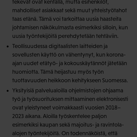
tekevät ovat kentällä, mutta esihenkilöt,
mahdolliset asiakkaat sekä muut yhteistyötahot
taas etänä. Tämä voi tarkoittaa uusia haasteita
johtamisen näkökulmasta esimerkiksi silloin, kun
uusia työntekijöitä perehdytetään tehtäviin.
Teollisuudessa digitaalisten laitteiden ja
sovellusten käyttö on vähentynyt, kun korona-
ajan uudet etätyö- ja kokouskäytännöt jätetään
huomiotta. Tämä heijastuu myös työn
tuottavuuden heikkoon kehitykseen Suomessa.
Yksityisiä palvelualoilla ohjelmistojen ohjaama
työ ja työsuorituksen mittaaminen elektronisesti
ovat yleistyneet voimakkaasti vuosien 2018–
2023 aikana. Aloilla työskentelee paljon
esimerkiksi kaupan sekä majoitus- ja ravintola-
alojen työntekijöitä. On todennäköistä, että