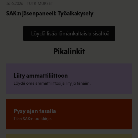
16.6.2026
TUTKIMUKSET
SAK:n jäsenpaneeli: Työaikakysely
Löydä lisää tämänkaltaista sisältöä
Pikalinkit
Liity ammattiliittoon
Löydä oma ammattiliittosi ja liity jo tänään.
Pysy ajan tasalla
Tilaa SAK:n uutiskirje.