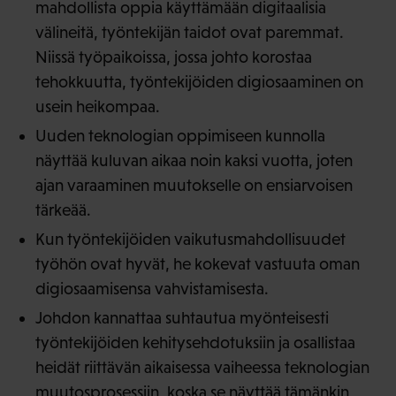
mahdollista oppia käyttämään digitaalisia
välineitä, työntekijän taidot ovat paremmat.
Niissä työpaikoissa, jossa johto korostaa
tehokkuutta, työntekijöiden digiosaaminen on
usein heikompaa.
Uuden teknologian oppimiseen kunnolla
näyttää kuluvan aikaa noin kaksi vuotta, joten
ajan varaaminen muutokselle on ensiarvoisen
tärkeää.
Kun työntekijöiden vaikutusmahdollisuudet
työhön ovat hyvät, he kokevat vastuuta oman
digiosaamisensa vahvistamisesta.
Johdon kannattaa suhtautua myönteisesti
työntekijöiden kehitysehdotuksiin ja osallistaa
heidät riittävän aikaisessa vaiheessa teknologian
muutosprosessiin, koska se näyttää tämänkin