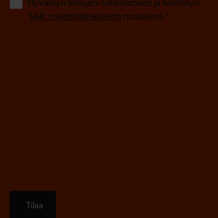
o
(
Hyväksyn tietojeni tallentamisen ja käsittelyn
P
l
SAK:n viestintärekisterin
mukaisesti *
a
l
k
i
o
n
l
e
l
i
n
n
)
e
n
)
Tilaa