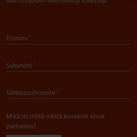
asiantuntijoiden näkemyksiä ja analyysejä.
(
Etunimi
P
a
(
Sukunimi
k
P
o
a
l
(
Sähköpostiosoite
k
l
P
o
i
a
l
Mikä tai mitkä näistä kuvaavat sinua
n
k
l
parhaiten?
e
o
i