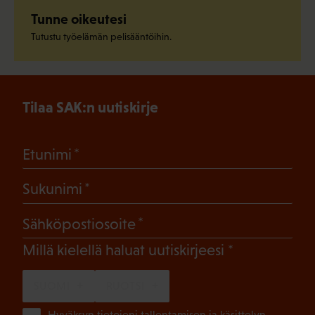
Tunne oikeutesi
Tutustu työelämän pelisääntöihin.
Tilaa SAK:n uutiskirje
(Pakollinen)
Etunimi
(Pakollinen)
Sukunimi
(Pakollinen)
Sähköpostiosoite
(Pakollinen)
Millä kielellä haluat uutiskirjeesi
SUOMI
RUOTSI
Hyväksyn tietojeni tallentamisen ja käsittelyn