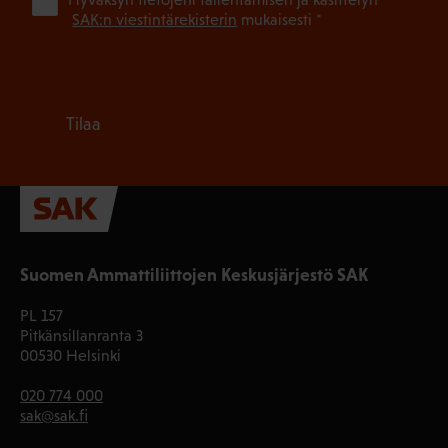
(Pa
SAK:n viestintärekisterin
mukaisesti *
Tilaa
Suomen Ammattiliittojen Keskusjärjestö SAK
PL 157
Pitkänsillanranta 3
00530 Helsinki
020 774 000
sak@sak.fi