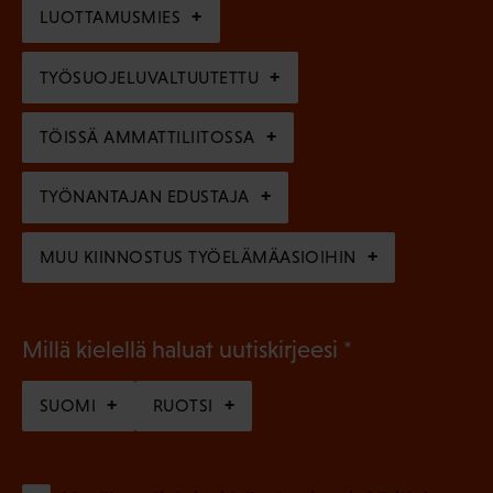
n
l
LUOTTAMUSMIES
n
)
l
e
TYÖSUOJELUVALTUUTETTU
i
n
n
)
TÖISSÄ AMMATTILIITOSSA
e
n
TYÖNANTAJAN EDUSTAJA
)
MUU KIINNOSTUS TYÖELÄMÄASIOIHIN
(
Millä kielellä haluat uutiskirjeesi
P
SUOMI
RUOTSI
a
k