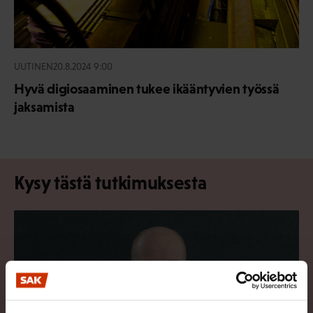
UUTINEN
20.8.2024 9:00
Hyvä digiosaaminen tukee ikääntyvien työssä
jaksamista
Kysy tästä tutkimuksesta