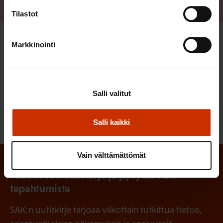
Tilastot
Markkinointi
LÖYDÄ LISÄÄ TÄMÄNKALTAISTA SISÄLTÖÄ:
DIGITALISAATIO
TUOTTAVUUS
TYÖELÄMÄ
Salli valitut
TYÖELÄMÄN TUTKIMUS
Salli kaikki
Vain välttämättömät
Tilaa SAK:n uutiskirje ja pysy kartalla
tapahtumista
SAK:n uutiskirje tarjoaa viikottain tutkittua tietoa,