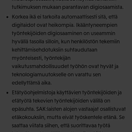
tutkimuksen mukaan parantavan digiosaamista.
Korkea ikä ei tarkoita automaattisesti sitä, että
digitaidot ovat heikompia. Ikääntyneempien
työntekijöiden digiosaaminen on useammin
hyvällä tasolla silloin, kun henkilöstön tekemiin
kehittämisehdotuksiin suhtaudutaan
myönteisesti, työntekijän
vaikutusmahdollisuudet työhön ovat hyvät ja
teknologiamuutokselle on varattu sen
edellyttämä aika.
Etätyöohjelmistoja käyttävien työntekijöiden ja
etätyötä tekevien työntekijöiden välillä on
epäsuhta. SAK:laisten alojen vastaajat osallistuvat
etäkokouksiin, mutta eivät työskentele etänä. Se
saattaa viitata siihen, että suorittavaa työtä