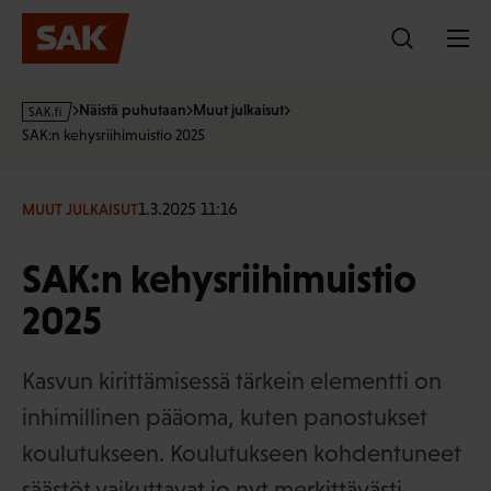
Hyppää
sisältöön
s
Näistä puhutaan
Muut julkaisut
a
SAK:n kehysriihimuistio 2025
k
·
f
1.3.2025 11:16
MUUT JULKAISUT
i
SAK:n kehysriihimuistio
2025
Kasvun kirittämisessä tärkein elementti on
inhimillinen pääoma, kuten panostukset
koulutukseen. Koulutukseen kohdentuneet
säästöt vaikuttavat jo nyt merkittävästi