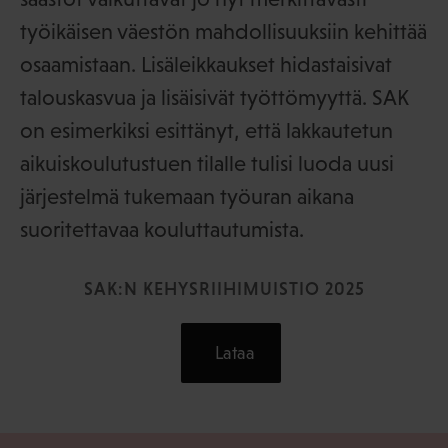
työikäisen väestön mahdollisuuksiin kehittää
osaamistaan. Lisäleikkaukset hidastaisivat
talouskasvua ja lisäisivät työttömyyttä. SAK
on esimerkiksi esittänyt, että lakkautetun
aikuiskoulutustuen tilalle tulisi luoda uusi
järjestelmä tukemaan työuran aikana
suoritettavaa kouluttautumista.
SAK:N KEHYSRIIHIMUISTIO 2025
Lataa