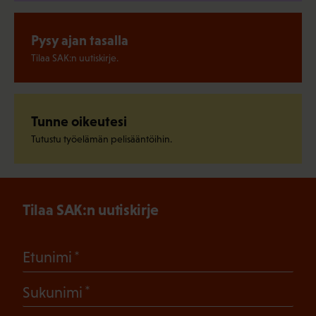
Pysy ajan tasalla
Tilaa SAK:n uutiskirje.
Tunne oikeutesi
Tutustu työelämän pelisääntöihin.
Tilaa SAK:n uutiskirje
(Pakollinen)
Etunimi
(Pakollinen)
Sukunimi