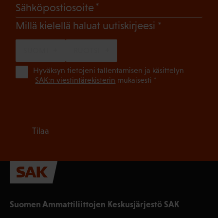
(Pakollinen)
Sähköpostiosoite
(Pakollinen)
Millä kielellä haluat uutiskirjeesi
SUOMI
RUOTSI
(Pa
Hyväksyn tietojeni tallentamisen ja käsittelyn
SAK:n viestintärekisterin
mukaisesti *
Tilaa
Suomen Ammattiliittojen Keskusjärjestö SAK