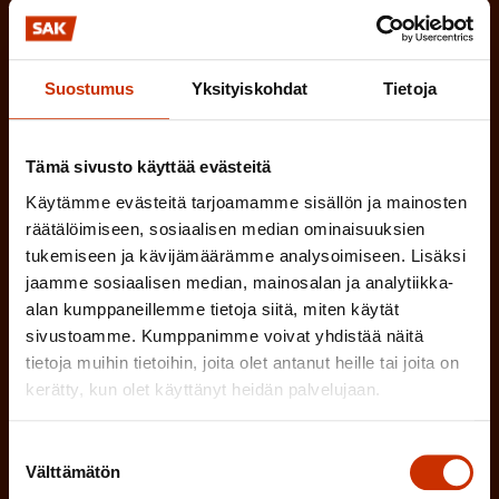
(
Millä kielellä haluat uutiskirjeesi
P
SUOMI
RUOTSI
a
Suostumus
Yksityiskohdat
Tietoja
k
o
(
Hyväksyn tietojeni tallentamisen ja käsittelyn
Tämä sivusto käyttää evästeitä
P
l
SAK:n viestintärekisterin
mukaisesti *
Käytämme evästeitä tarjoamamme sisällön ja mainosten
a
räätälöimiseen, sosiaalisen median ominaisuuksien
l
k
tukemiseen ja kävijämäärämme analysoimiseen. Lisäksi
i
jaamme sosiaalisen median, mainosalan ja analytiikka-
o
n
alan kumppaneillemme tietoja siitä, miten käytät
l
sivustoamme. Kumppanimme voivat yhdistää näitä
e
l
tietoja muihin tietoihin, joita olet antanut heille tai joita on
i
n
kerätty, kun olet käyttänyt heidän palvelujaan.
n
)
e
Suostumuksen
n
Välttämätön
valinta
)