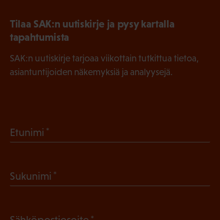
Tilaa SAK:n uutiskirje ja pysy kartalla
tapahtumista
SAK:n uutiskirje tarjoaa viikottain tutkittua tietoa,
asiantuntijoiden näkemyksiä ja analyysejä.
(
Etunimi
P
a
(
Sukunimi
k
P
o
a
l
(
Sähköpostiosoite