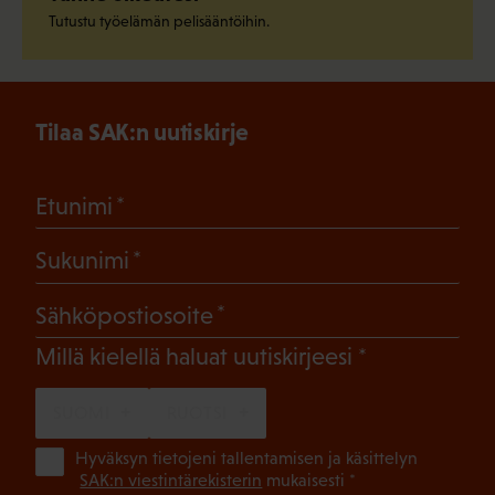
Tutustu työelämän pelisääntöihin.
Tilaa SAK:n uutiskirje
(Pakollinen)
Etunimi
(Pakollinen)
Sukunimi
(Pakollinen)
Sähköpostiosoite
(Pakollinen)
Millä kielellä haluat uutiskirjeesi
SUOMI
RUOTSI
(Pa
Hyväksyn tietojeni tallentamisen ja käsittelyn
SAK:n viestintärekisterin
mukaisesti *