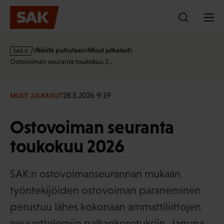
Hyppää
sisältöön
s
Näistä puhutaan
Muut julkaisut
a
Ostovoiman seuranta toukokuu 2…
k
·
f
28.5.2026 9:19
MUUT JULKAISUT
i
Ostovoiman seuranta
toukokuu 2026
SAK:n ostovoimanseurannan mukaan
työntekijöiden ostovoiman paraneminen
perustuu lähes kokonaan ammattiliittojen
neuvottelemiin palkankorotuksiin. Jarruna