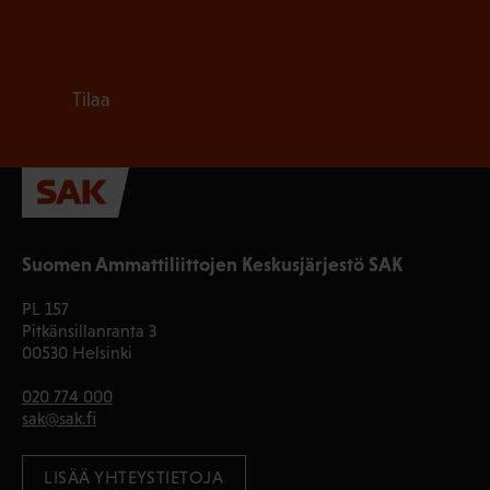
Tilaa
Suomen Ammattiliittojen Keskusjärjestö SAK
PL 157
Pitkänsillanranta 3
00530 Helsinki
020 774 000
sak@sak.fi
LISÄÄ YHTEYSTIETOJA