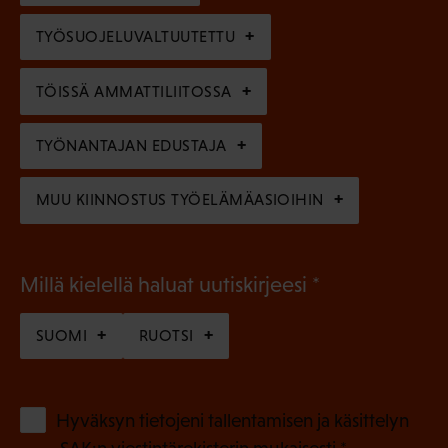
)
l
e
TYÖSUOJELUVALTUUTETTU
i
n
n
)
TÖISSÄ AMMATTILIITOSSA
e
n
TYÖNANTAJAN EDUSTAJA
)
MUU KIINNOSTUS TYÖELÄMÄASIOIHIN
(
Millä kielellä haluat uutiskirjeesi
P
SUOMI
RUOTSI
a
k
o
(
Hyväksyn tietojeni tallentamisen ja käsittelyn
P