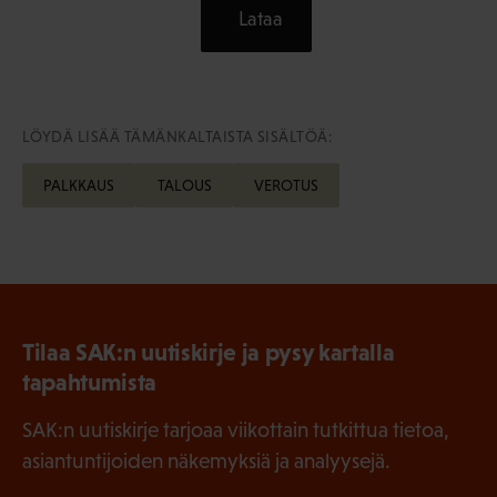
Lataa
LÖYDÄ LISÄÄ TÄMÄNKALTAISTA SISÄLTÖÄ:
PALKKAUS
TALOUS
VEROTUS
Tilaa SAK:n uutiskirje ja pysy kartalla
tapahtumista
SAK:n uutiskirje tarjoaa viikottain tutkittua tietoa,
asiantuntijoiden näkemyksiä ja analyysejä.