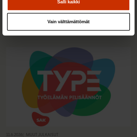
Salli kaikki
15.6.2026
MUUT JULKAISUT
Vain välttämättömät
Kuinka paljon Suomessa tehdään töitä?
11.6.2026
MUUT JULKAISUT