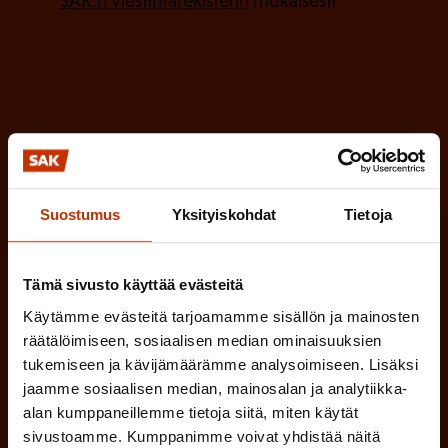
l
SAK:n viestintärekisterin
mukaisesti *
a
l
k
i
o
n
l
e
l
i
n
n
)
e
Suostumus
Yksityiskohdat
Tietoja
n
)
Tämä sivusto käyttää evästeitä
Käytämme evästeitä tarjoamamme sisällön ja mainosten
räätälöimiseen, sosiaalisen median ominaisuuksien
tukemiseen ja kävijämäärämme analysoimiseen. Lisäksi
Tilaa
jaamme sosiaalisen median, mainosalan ja analytiikka-
alan kumppaneillemme tietoja siitä, miten käytät
sivustoamme. Kumppanimme voivat yhdistää näitä