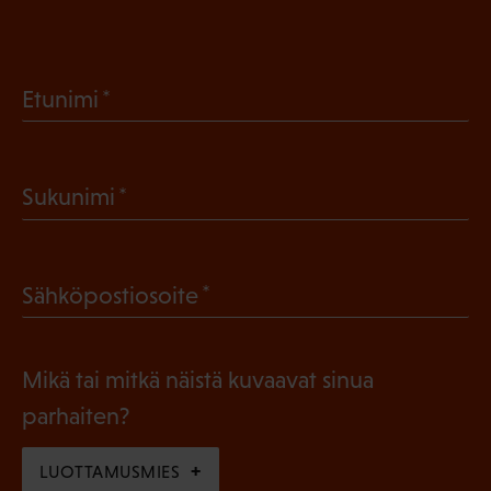
(
Etunimi
P
a
(
Sukunimi
k
P
o
a
l
(
Sähköpostiosoite
k
l
P
o
i
a
l
Mikä tai mitkä näistä kuvaavat sinua
n
k
l
parhaiten?
e
o
i
n
l
LUOTTAMUSMIES
n