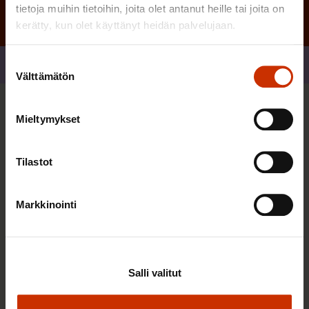
tietoja muihin tietoihin, joita olet antanut heille tai joita on
kerätty, kun olet käyttänyt heidän palvelujaan.
Suostumuksen
Jaa
Välttämätön
valinta
Sinua saattaa myös kiinnostaa
Mieltymykset
Tilastot
Markkinointi
Salli valitut