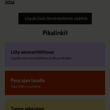
2026
Löydä lisää tämänkaltaista sisältöä
Pikalinkit
Liity ammattiliittoon
Löydä oma ammattiliittosi ja liity jo tänään.
Pysy ajan tasalla
Tilaa SAK:n uutiskirje.
Tunne oikeutesi