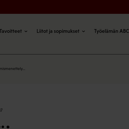
o
Tavoitteet
Liitot ja sopimukset
Työelämän ABC
ymismenettely…
37