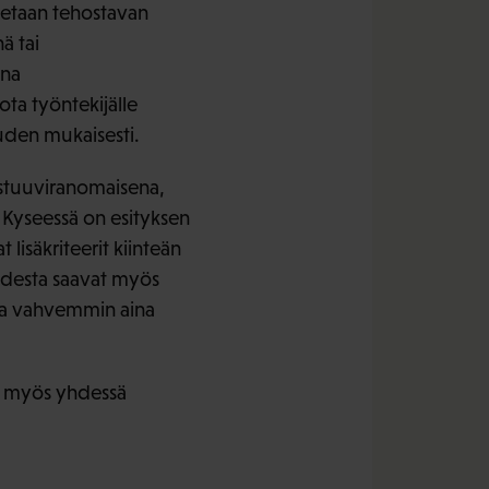
detaan tehostavan
ä tai
ina
ota työntekijälle
uden mukaisesti.
astuuviranomaisena,
 Kyseessä on esityksen
 lisäkriteerit kiinteän
udesta saavat myös
taa vahvemmin aina
ta myös yhdessä