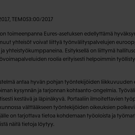
2017, TEM053:00/2017
 on toimeenpanna Eures-asetuksen edellyttämä hyväksymi
a muut yhteisöt voivat liittyä työnvälityspalvelujen euro
nä ja yhteistyökumppaneina. Esityksellä on liittymä hallitu
övoimapalveluiden roolia erityisesti helpoimmin työllisty
estelmä antaa hyvän pohjan työntekijöiden liikkuvuuden e
voiman kysynnän ja tarjonnan kohtaanto-ongelmia. Työväli
tisesti kestävä ja läpinäkyvä. Portaaliin ilmoitettavien ty
 kunnossa välttääkseen työntekijöiden oikeuksien polkev
jälle on tarjottava tietoa kohdemaan työoloista ja työmar
tä näitä tietoja löytyy.