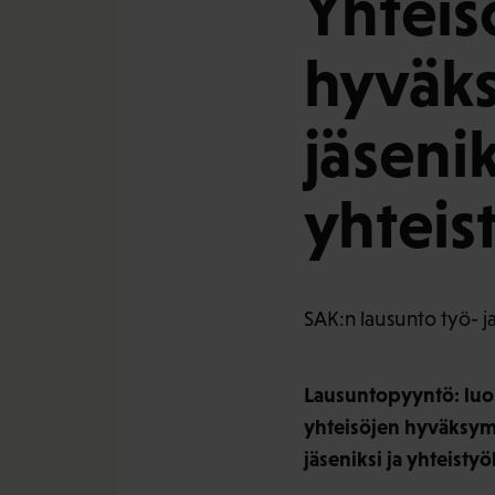
Yhteis
hyväks
jäsenik
yhtei
SAK:n lausunto työ- ja
Lausuntopyyntö: luonn
yhteisöjen hyväksymi
jäseniksi ja yhteist