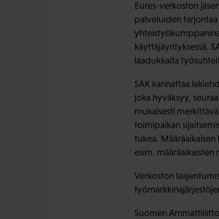
Eures-verkoston jäse
palveluiden tarjontaa
yhteistyökumppanina t
käyttäjäyrityksessä. S
laadukkaita työsuhtei
SAK kannattaa lakiehd
joka hyväksyy, seuraa
mukaisesti merkittävän 
toimipaikan sijaitse
tukea. Määräaikaisen 
esim. määräaikaisten 
Verkoston laajentumis
työmarkkinajärjestöje
Suomen Ammattiliittoj