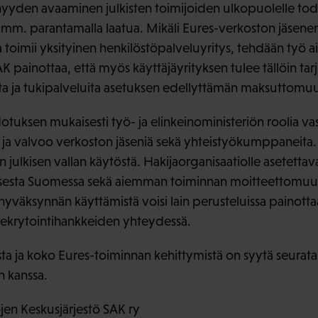
nyyden avaaminen julkisten toimijoiden ulkopuolelle to
 mm. parantamalla laatua. Mikäli Eures-verkoston jäsenen
oimii yksityinen henkilöstöpalveluyritys, tehdään työ a
AK painottaa, että myös käyttäjäyrityksen tulee tällöin tarj
ta ja tukipalveluita asetuksen edellyttämän maksuttomu
otuksen mukaisesti työ- ja elinkeinoministeriön roolia v
 ja valvoo verkoston jäseniä sekä yhteistyökumppaneita.
julkisen vallan käytöstä. Hakijaorganisaatiolle asetettavat
misesta Suomessa sekä aiemman toiminnan moitteettomu
hyväksynnän käyttämistä voisi lain perusteluissa painot
rekrytointihankkeiden yhteydessä.
ta ja koko Eures-toiminnan kehittymistä on syytä seura
n kanssa.
en Keskusjärjestö SAK ry