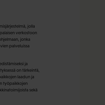
sjärjestelmä, jolla
oppalaisen verkostoon
sohjelmaan, jonka
vien palveluissa
distämiseksi ja
tyksessä on tärkeintä,
öpaikkojen laadun ja
in työpaikkojen
kkinatoimijoista sekä