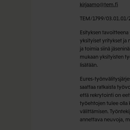
kirjaamo@tem.fi
TEM/1799/03.01.01/
Esityksen tavoitteena
yksityiset yritykset j
ja toimia siinä jäseni
mukaan yksityisten ty
lisätään.
Eures-työnvälitysjärj
saattaa ratkaista työ
että rekrytointi on eet
työehtojen tulee olla
välittämisen. Työnteki
annettava neuvoja, mis