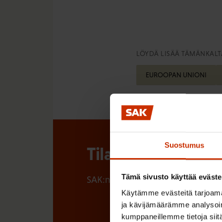
LÖYDÄ LISÄÄ TÄMÄNKALTA
EUROOPAN UNIONI
Suostumus
Tilaa SAK:n uutisk
Tämä sivusto käyttää eväste
SAK:n uutiskirje tarjoaa viikottain 
Käytämme evästeitä tarjoama
ja kävijämäärämme analysoim
kumppaneillemme tietoja siitä