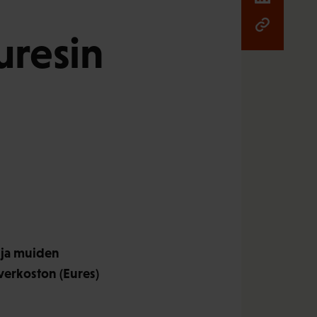
uresin
n ja muiden
verkoston (Eures)