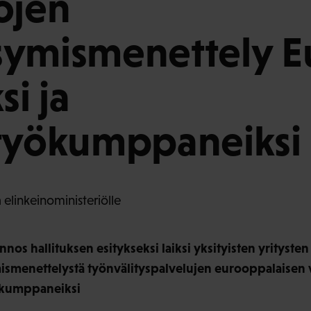
öjen
ymismenettely E
si ja
styökumppaneiksi
 elinkeinoministeriölle
os hallituksen esitykseksi laiksi yksityisten yrityste
smenettelystä työnvälityspalvelujen eurooppalaisen 
yökumppaneiksi