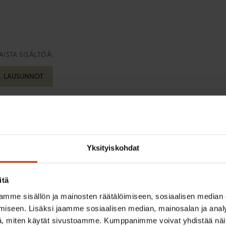
ISTA SISÄLTÖÄ:
LAUSUNNOT
Yksityiskohdat
irje ja pysy kartalla tapahtumi
itä
tutkittua tietoa, asiantuntijoiden näkemyksiä ja analyysejä.
mme sisällön ja mainosten räätälöimiseen, sosiaalisen median
iseen. Lisäksi jaamme sosiaalisen median, mainosalan ja analy
, miten käytät sivustoamme. Kumppanimme voivat yhdistää näitä t