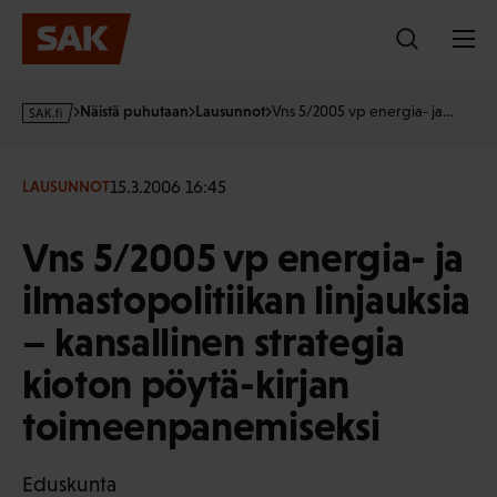
Hyppää
sisältöön
s
Näistä puhutaan
Lausunnot
Vns 5/2005 vp energia- ja…
a
k
·
15.3.2006 16:45
LAUSUNNOT
f
i
Vns 5/2005 vp energia- ja
ilmastopolitiikan linjauksia
– kansallinen strategia
kioton pöytä-kirjan
toimeenpanemiseksi
Eduskunta