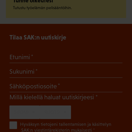
Tunne oikeutesi
Tutustu työelämän pelisääntöihin.
Tilaa SAK:n uutiskirje
(Pakollinen)
Etunimi
(Pakollinen)
Sukunimi
(Pakollinen)
Sähköpostiosoite
(Pakollinen)
Millä kielellä haluat uutiskirjeesi
SUOMI
RUOTSI
(Pa
Hyväksyn tietojeni tallentamisen ja käsittelyn
SAK:n viestintärekisterin
mukaisesti *