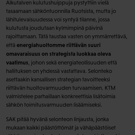
Alkutalven kulutushuippuja pystyttiin vielä
tasaamaan sähköntuonnilla Ruotsista, mutta jo
lähitulevaisuudessa voi syntyä tilanne, jossa
kulutusta joudutaan kylmimpinä päivinä
rajoittamaan. Tätä taustaa vasten on ymmärrettävä,
energiahuoltomme riittävän suuri
että
omavaraisuus on strategista luokkaa oleva
vaatimus
, johon sekä energiateollisuuden että
hallituksen on yhdessä vastattava. Selonteko
asettaakin kansallisen strategian tavoitteeksi
riittävän huoltovarmuuden turvaamisen. KTM
valmistelee parhaillaan konkreettisia lisätoimia
sähkön toimitusvarmuuden lisäämiseksi.
SAK pitää hyvänä selonteon linjausta, jonka
mukaan kaikki päästöttömät ja vähäpäästöiset