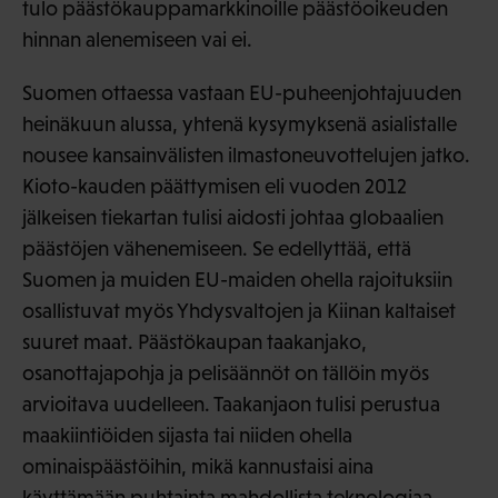
tulo päästökauppamarkkinoille päästöoikeuden
hinnan alenemiseen vai ei.
Suomen ottaessa vastaan EU-puheenjohtajuuden
heinäkuun alussa, yhtenä kysymyksenä asialistalle
nousee kansainvälisten ilmastoneuvottelujen jatko.
Kioto-kauden päättymisen eli vuoden 2012
jälkeisen tiekartan tulisi aidosti johtaa globaalien
päästöjen vähenemiseen. Se edellyttää, että
Suomen ja muiden EU-maiden ohella rajoituksiin
osallistuvat myös Yhdysvaltojen ja Kiinan kaltaiset
suuret maat. Päästökaupan taakanjako,
osanottajapohja ja pelisäännöt on tällöin myös
arvioitava uudelleen. Taakanjaon tulisi perustua
maakiintiöiden sijasta tai niiden ohella
ominaispäästöihin, mikä kannustaisi aina
käyttämään puhtainta mahdollista teknologiaa.