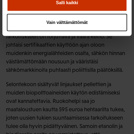
yhteistuotantoon lisäpolttoaineeksi.
Salli kaikki
Omavaraisuutemme kannalta turve on pidettävä
mukana energiavalikossamme, mutta ns.
Vain välttämättömät
pakkosyöttötariffien (ns. feed in) säätäminen tähän
tarkoitukseen on torjuttava ja väärä keino. Se
johtaisi sertifikaattien käyttöön ajan oloon
muidenkin energialähteiden osalta, sähkön hinnan
väistämättömään nousuun ja vääristäisi
sähkömarkkinoita puhtaasti poliittisilla päätöksillä.
Selontekoon sisältyvät linjaukset pellettien ja
muiden biopolttoaineiden käytön edistämiseksi
ovat kannatettavia. Ruokohelpi saa jo
maataloustuen kautta 595 euroa hehtaarilta tukea,
joten uusien tukien suuntaamisessa tarkoitukseen
tulee olla hyvin pidättyväinen. Samoin etanolin ja