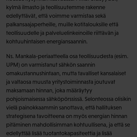
kylmä ilmasto ja teollisuutemme rakenne
edellyttävät, että voimme varmistaa sekä
palkansaajaperheille, muille kotitalouksille että
teollisuudelle ja palveluelinkeinoille riittävän ja
kohtuuhintaisen energiansaannin.
Ns. Mankala-periaatteella osa teollisuudesta (esim.
UPM) on varmistanut sähkön saannin
omakustannushintaan, mutta tavalliset kansalaiset
ja valtaosa muusta yritystoiminnasta joutuvat
maksamaan hinnan, joka määräytyy
pohjoismaisessa sähköpörssissä. Selonteossa olisikin
vielä painokkaammin sanottava, että hallituksen
strategisena tavoitteena on myös energian hinnan
pitäminen mahdollisimman kohtuullisena, ja että se
edellyttää lisää tuotantokapasiteettia ja lisää