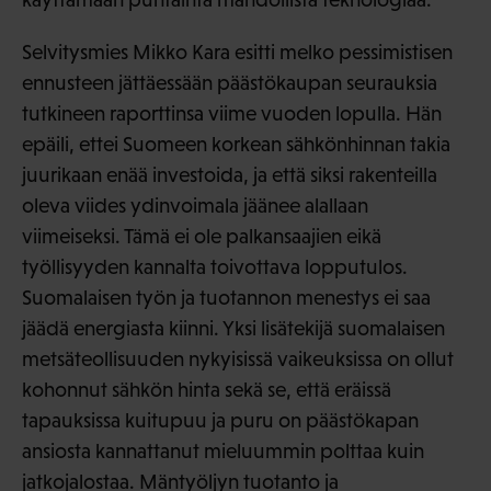
Selvitysmies Mikko Kara esitti melko pessimistisen
ennusteen jättäessään päästökaupan seurauksia
tutkineen raporttinsa viime vuoden lopulla. Hän
epäili, ettei Suomeen korkean sähkönhinnan takia
juurikaan enää investoida, ja että siksi rakenteilla
oleva viides ydinvoimala jäänee alallaan
viimeiseksi. Tämä ei ole palkansaajien eikä
työllisyyden kannalta toivottava lopputulos.
Suomalaisen työn ja tuotannon menestys ei saa
jäädä energiasta kiinni. Yksi lisätekijä suomalaisen
metsäteollisuuden nykyisissä vaikeuksissa on ollut
kohonnut sähkön hinta sekä se, että eräissä
tapauksissa kuitupuu ja puru on päästökapan
ansiosta kannattanut mieluummin polttaa kuin
jatkojalostaa. Mäntyöljyn tuotanto ja