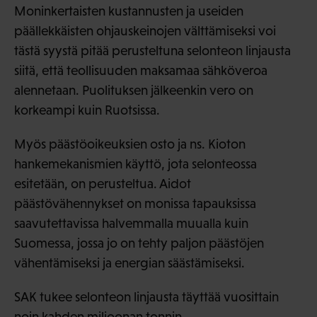
Moninkertaisten kustannusten ja useiden
päällekkäisten ohjauskeinojen välttämiseksi voi
tästä syystä pitää perusteltuna selonteon linjausta
siitä, että teollisuuden maksamaa sähköveroa
alennetaan. Puolituksen jälkeenkin vero on
korkeampi kuin Ruotsissa.
Myös päästöoikeuksien osto ja ns. Kioton
hankemekanismien käyttö, jota selonteossa
esitetään, on perusteltua. Aidot
päästövähennykset on monissa tapauksissa
saavutettavissa halvemmalla muualla kuin
Suomessa, jossa jo on tehty paljon päästöjen
vähentämiseksi ja energian säästämiseksi.
SAK tukee selonteon linjausta täyttää vuosittain
noin kahden miljoonan tonnin