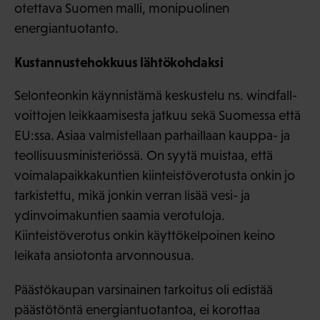
otettava Suomen malli, monipuolinen
energiantuotanto.
Kustannustehokkuus lähtökohdaksi
Selonteonkin käynnistämä keskustelu ns. windfall-
voittojen leikkaamisesta jatkuu sekä Suomessa että
EU:ssa. Asiaa valmistellaan parhaillaan kauppa- ja
teollisuusministeriössä. On syytä muistaa, että
voimalapaikkakuntien kiinteistöverotusta onkin jo
tarkistettu, mikä jonkin verran lisää vesi- ja
ydinvoimakuntien saamia verotuloja.
Kiinteistöverotus onkin käyttökelpoinen keino
leikata ansiotonta arvonnousua.
Päästökaupan varsinainen tarkoitus oli edistää
päästötöntä energiantuotantoa, ei korottaa