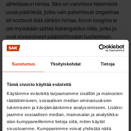
sähkölaskun hintaa. Siksi on varottava tekemästä
uusia päätöksiä, jotka vain pahentavat ongelmaa
eli nostavat lisää sähkön hintaa. Kovin loogista ei
ole myöskään säätää lisärangaistus niille, jotka jo
ovat investoineet päästöttömään tuotantoon.
Poliittisella päätöksellä eli päästökaupalla ja
päästöoikeuksien ilmaisella alkujaolla on kiistatta
Suostumus
Yksityiskohdat
Tietoja
saatu aikaan ”ansiotonta” arvonnousua, kuten
suurimman energiayhtiömme viime vuoden
tilinpäätöstiedotkin kertovat. Windfall-voittojen
Tämä sivusto käyttää evästeitä
leikkaamiselle hyviin tarkoituksiin on siksi tiettyjä
Käytämme evästeitä tarjoamamme sisällön ja mainosten
perusteita.
räätälöimiseen, sosiaalisen median ominaisuuksien
tukemiseen ja kävijämäärämme analysoimiseen. Lisäksi
Mutta kun lähdetään sutta pakoon, on syytä pitää
jaamme sosiaalisen median, mainosalan ja analytiikka-
huoli siitä, ettei tule karhu vastaan. Siksi verotuksen
alan kumppaneillemme tietoja siitä, miten käytät
sivustoamme. Kumppanimme voivat yhdistää näitä
sijasta tulisi tutkia vaihtoehtoa, jossa