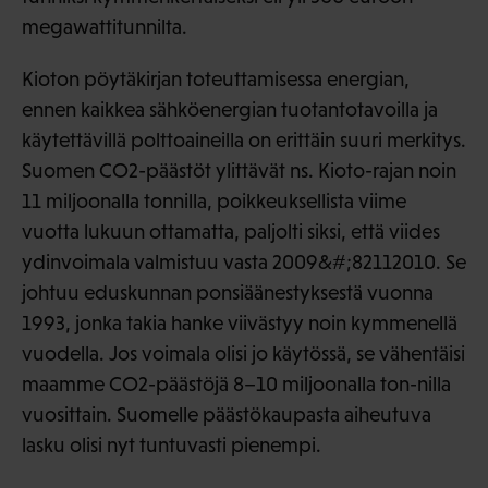
megawattitunnilta.
Kioton pöytäkirjan toteuttamisessa energian,
ennen kaikkea sähköenergian tuotantotavoilla ja
käytettävillä polttoaineilla on erittäin suuri merkitys.
Suomen CO2-päästöt ylittävät ns. Kioto-rajan noin
11 miljoonalla tonnilla, poikkeuksellista viime
vuotta lukuun ottamatta, paljolti siksi, että viides
ydinvoimala valmistuu vasta 2009&#;82112010. Se
johtuu eduskunnan ponsiäänestyksestä vuonna
1993, jonka takia hanke viivästyy noin kymmenellä
vuodella. Jos voimala olisi jo käytössä, se vähentäisi
maamme CO2-päästöjä 8–10 miljoonalla ton-nilla
vuosittain. Suomelle päästökaupasta aiheutuva
lasku olisi nyt tuntuvasti pienempi.