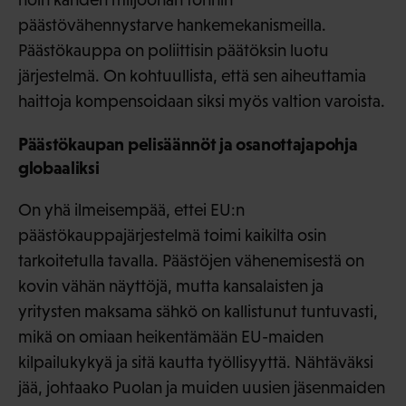
päästövähennystarve hankemekanismeilla.
Päästökauppa on poliittisin päätöksin luotu
järjestelmä. On kohtuullista, että sen aiheuttamia
haittoja kompensoidaan siksi myös valtion varoista.
Päästökaupan pelisäännöt ja osanottajapohja
globaaliksi
On yhä ilmeisempää, ettei EU:n
päästökauppajärjestelmä toimi kaikilta osin
tarkoitetulla tavalla. Päästöjen vähenemisestä on
kovin vähän näyttöjä, mutta kansalaisten ja
yritysten maksama sähkö on kallistunut tuntuvasti,
mikä on omiaan heikentämään EU-maiden
kilpailukykyä ja sitä kautta työllisyyttä. Nähtäväksi
jää, johtaako Puolan ja muiden uusien jäsenmaiden