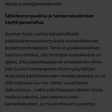
kilpailua energiamarkkinoille.
Sähköveron puolitus ja hankemekanismien
käyttö perusteltua
Suomen tulee vastata kansainvälisistä
päästövähennyssitoumuksista mahdollisimman
kustannustehokkaasti. Tämä on poikkeuksellisen
haastava tehtävä, sillä strategian kulmakivenä on
ajatus, että päästökauppa on se keskeinen väline,
jolla Suomi toimeenpanee Kioton pöytäkirjan.
Nykyisellä päästöoikeuden hinnalla kyseessä on yli
200 miljoonan eu-ron välitön vuosittainen
lisäkustannus. Lisäksi päästökaupan sähkön hintaa
nostava vaikutus, joka heijastuu koko
kansantalouteen, on huomattavasti suurempi.