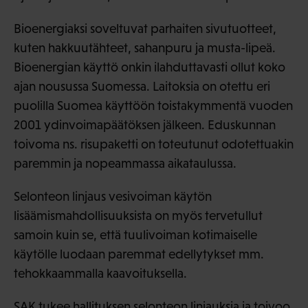
Bioenergiaksi soveltuvat parhaiten sivutuotteet,
kuten hakkuutähteet, sahanpuru ja musta-lipeä.
Bioenergian käyttö onkin ilahduttavasti ollut koko
ajan nousussa Suomessa. Laitoksia on otettu eri
puolilla Suomea käyttöön toistakymmentä vuoden
2001 ydinvoimapäätöksen jälkeen. Eduskunnan
toivoma ns. risupaketti on toteutunut odotettuakin
paremmin ja nopeammassa aikataulussa.
Selonteon linjaus vesivoiman käytön
lisäämismahdollisuuksista on myös tervetullut
samoin kuin se, että tuulivoiman kotimaiselle
käytölle luodaan paremmat edellytykset mm.
tehokkaammalla kaavoituksella.
SAK tukee hallituksen selonteon linjauksia ja toivoo,