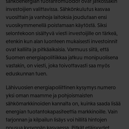
sähköenergian tuotantomuodot ovat jatkossakin
investoijien valittavissa. Sähkönkulutus kasvaa
vuosittain ja vanhoja laitoksia joudutaan ensi
vuosikymmenellä poistamaan käytöstä. Siksi
selontekoon sisältyvä viesti investoijille on tärkeä,
etenkin kun alan luonteen mukaisesti investoinnit
ovat kalliita ja pitkäaikaisia. Varmuus siitä, että
Suomen energiapolitiikkaa jatkuu monipuolisena
vastakin, on viesti, joka toivottavasti saa myös
eduskunnan tuen.
Lähivuosien energiapoliittinen kysymys numero
yksi oman maamme ja pohjoismaisten
sähkömarkkinoiden kannalta on, kuinka saada lisää
energian tuotantokapasiteettia markkinoille. Vain
tarjonnan ja kilpailun lisäys voi hillitä hintojen
nousua kysynnän kasvaessa. Pitkät etäisyydet,