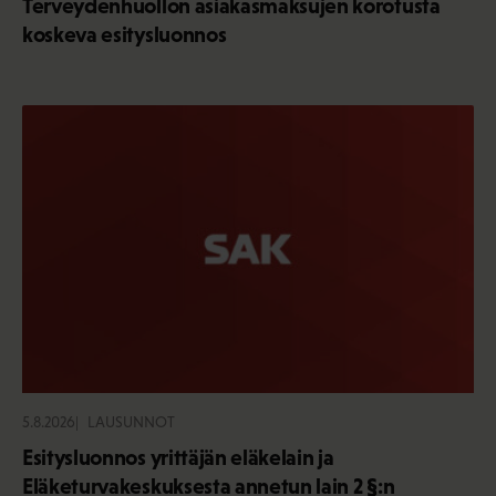
Terveydenhuollon asiakasmaksujen korotusta
koskeva esitysluonnos
5.8.2026
LAUSUNNOT
Esitysluonnos yrittäjän eläkelain ja
Eläketurvakeskuksesta annetun lain 2 §:n