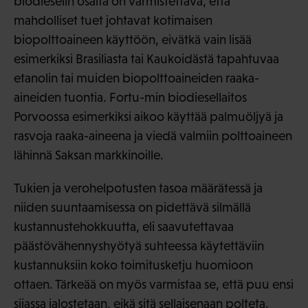
biodieselin osalta on varmistettava, että
mahdolliset tuet johtavat kotimaisen
biopolttoaineen käyttöön, eivätkä vain lisää
esimerkiksi Brasiliasta tai Kaukoidästä tapahtuvaa
etanolin tai muiden biopolttoaineiden raaka-
aineiden tuontia. Fortu-min biodiesellaitos
Porvoossa esimerkiksi aikoo käyttää palmuöljyä ja
rasvoja raaka-aineena ja viedä valmiin polttoaineen
lähinnä Saksan markkinoille.
Tukien ja verohelpotusten tasoa määrätessä ja
niiden suuntaamisessa on pidettävä silmällä
kustannustehokkuutta, eli saavutettavaa
päästövähennyshyötyä suhteessa käytettäviin
kustannuksiin koko toimitusketju huomioon
ottaen. Tärkeää on myös varmistaa se, että puu ensi
sijassa jalostetaan, eikä sitä sellaisenaan polteta.