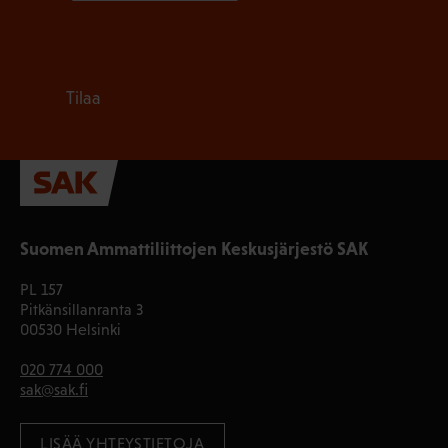
Tilaa
Suomen Ammattiliittojen Keskusjärjestö SAK
PL 157
Pitkänsillanranta 3
00530 Helsinki
020 774 000
sak@sak.fi
LISÄÄ YHTEYSTIETOJA