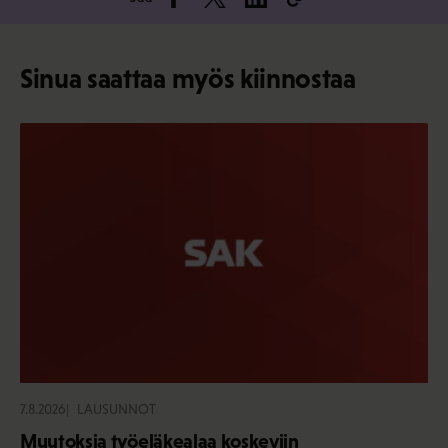
Sinua saattaa myös kiinnostaa
7.8.2026
LAUSUNNOT
Muutoksia työeläkealaa koskeviin