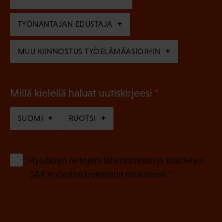
e
n
TYÖNANTAJAN EDUSTAJA
)
MUU KIINNOSTUS TYÖELÄMÄASIOIHIN
(
Millä kielellä haluat uutiskirjeesi
P
SUOMI
RUOTSI
a
k
o
(
Hyväksyn tietojeni tallentamisen ja käsittelyn
P
l
SAK:n viestintärekisterin
mukaisesti *
a
l
k
i
o