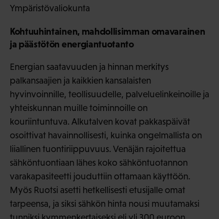
Ympäristövaliokunta
Kohtuuhintainen, mahdollisimman omavarainen
ja päästötön energiantuotanto
Energian saatavuuden ja hinnan merkitys
palkansaajien ja kaikkien kansalaisten
hyvinvoinnille, teollisuudelle, palveluelinkeinoille ja
yhteiskunnan muille toiminnoille on
kouriintuntuva. Alkutalven kovat pakkaspäivät
osoittivat havainnollisesti, kuinka ongelmallista on
liiallinen tuontiriippuvuus. Venäjän rajoitettua
sähköntuontiaan lähes koko sähköntuotannon
varakapasiteetti jouduttiin ottamaan käyttöön.
Myös Ruotsi asetti hetkellisesti etusijalle omat
tarpeensa, ja siksi sähkön hinta nousi muutamaksi
tunniksi kymmenkertaiseksi eli yli 300 euroon