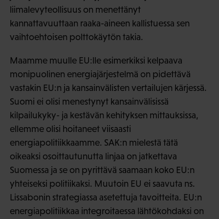
liimalevyteollisuus on menettänyt
kannattavuuttaan raaka-aineen kallistuessa sen
vaihtoehtoisen polttokäytön takia.
Maamme muulle EU:lle esimerkiksi kelpaava
monipuolinen energiajärjestelmä on pidettävä
vastakin EU:n ja kansainvälisten vertailujen kärjessä.
Suomi ei olisi menestynyt kansainvälisissä
kilpailukyky- ja kestävän kehityksen mittauksissa,
ellemme olisi hoitaneet viisaasti
energiapolitiikkaamme. SAK:n mielestä tätä
oikeaksi osoittautunutta linjaa on jatkettava
Suomessa ja se on pyrittävä saamaan koko EU:n
yhteiseksi politiikaksi. Muutoin EU ei saavuta ns.
Lissabonin strategiassa asetettuja tavoitteita. EU:n
energiapolitiikkaa integroitaessa lähtökohdaksi on