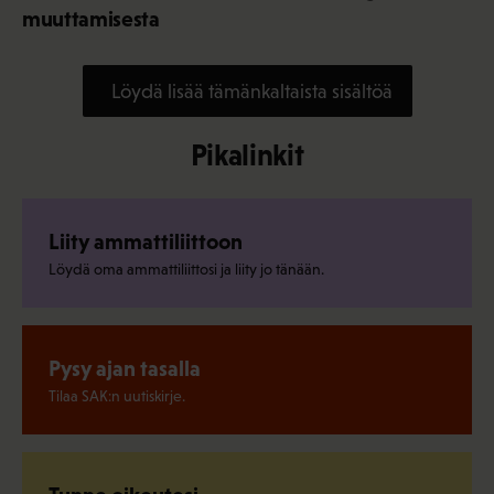
muuttamisesta
Löydä lisää tämänkaltaista sisältöä
Pikalinkit
Liity ammattiliittoon
Löydä oma ammattiliittosi ja liity jo tänään.
Pysy ajan tasalla
Tilaa SAK:n uutiskirje.