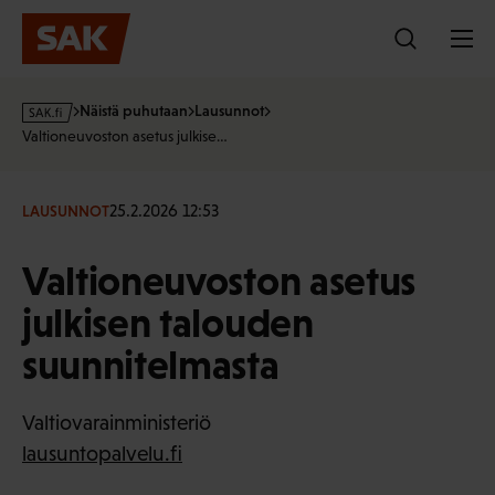
Hyppää
sisältöön
s
Näistä puhutaan
Lausunnot
a
Valtioneuvoston asetus julkise…
k
·
f
25.2.2026 12:53
LAUSUNNOT
i
Valtioneuvoston asetus
julkisen talouden
suunnitelmasta
Valtiovarainministeriö
lausuntopalvelu.fi