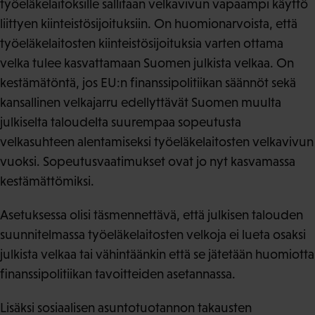
työeläkelaitoksille sallitaan velkavivun vapaampi käyttö
liittyen kiinteistösijoituksiin. On huomionarvoista, että
työeläkelaitosten kiinteistösijoituksia varten ottama
velka tulee kasvattamaan Suomen julkista velkaa. On
kestämätöntä, jos EU:n finanssipolitiikan säännöt sekä
kansallinen velkajarru edellyttävät Suomen muulta
julkiselta taloudelta suurempaa sopeutusta
velkasuhteen alentamiseksi työeläkelaitosten velkavivun
vuoksi. Sopeutusvaatimukset ovat jo nyt kasvamassa
kestämättömiksi.
Asetuksessa olisi täsmennettävä, että julkisen talouden
suunnitelmassa työeläkelaitosten velkoja ei lueta osaksi
julkista velkaa tai vähintäänkin että se jätetään huomiotta
finanssipolitiikan tavoitteiden asetannassa.
Lisäksi sosiaalisen asuntotuotannon takausten