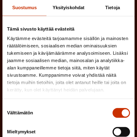
tapahtumista
Suostumus
Yksityiskohdat
Tietoja
SAK:n uutiskirje tarjoaa viikottain tutkittua tietoa,
asiantuntijoiden näkemyksiä ja analyysejä.
Tämä sivusto käyttää evästeitä
Käytämme evästeitä tarjoamamme sisällön ja mainosten
räätälöimiseen, sosiaalisen median ominaisuuksien
tukemiseen ja kävijämäärämme analysoimiseen. Lisäksi
jaamme sosiaalisen median, mainosalan ja analytiikka-
(
Etunimi
alan kumppaneillemme tietoja siitä, miten käytät
P
sivustoamme. Kumppanimme voivat yhdistää näitä
a
tietoja muihin tietoihin, joita olet antanut heille tai joita on
(
Sukunimi
kerätty, kun olet käyttänyt heidän palvelujaan.
k
P
o
Suostumuksen
a
l
Välttämätön
valinta
(
Sähköpostiosoite
k
l
P
o
i
Mieltymykset
a