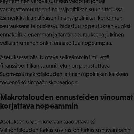
käyttäminen varovaisuuteen vedoten johtaa
varomattomuuteen finanssipolitiikan suunnittelussa.
Esimerkiksi liian alhaisen finanssipolitiikan kertoimen
seurauksena talouskasvu hidastuu sopeutuksen vuoksi
ennakoitua enemmän ja tämän seurauksena julkinen
velkaantuminen onkin ennakoitua nopeampaa.
Asetuksessa olisi tuotava selkeämmin ilmi, että
finanssipolitiikan suunnittelun on perustuttava
Suomessa makrotalouden ja finanssipolitiikan kaikkein
todennäköisimpään skenaarioon.
Makrotalouden ennusteiden vinoumat
korjattava nopeammin
Asetuksen 6 § ehdotetaan säädettäväksi
Valtiontalouden tarkastusviraston tarkastushavaintoihin