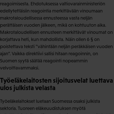
reagoimisesta. Ehdotuksessa valtiovarainministeriön
edellytettäisiin reagointia merkittävään vinoumaan
makrotaloudellisessa ennusteessa vasta neljän
perättäisen vuoden jälkeen, mikä on kohtuuton aika.
Makrotaloudellisen ennusteen merkittävät vinoumat on
korjattava heti, kun mahdollista. Näin ollen 6 § on
poistettava teksti ”vähintään neljän peräkkäisen vuoden
ajan”. Vaikka direktiivi sallisi hitaan reagoinnin, on
Suomen syytä säätää reagointi nopeammin
velvoittavammaksi.
Työeläkelaitosten sijoitusvelat luettava
ulos julkista velasta
Työeläkelaitokset luetaan Suomessa osaksi julkista
sektoria. Tuoreen eläkeuudistuksen myötä