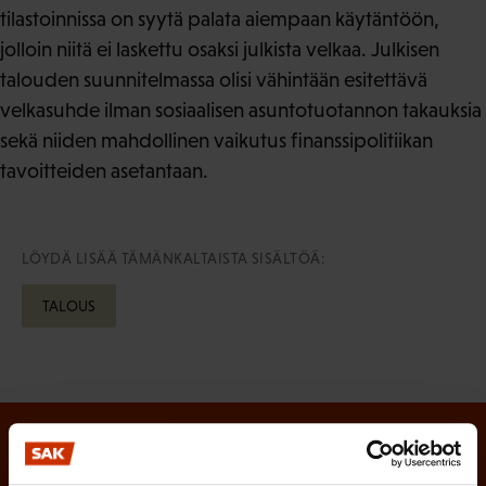
tilastoinnissa on syytä palata aiempaan käytäntöön,
jolloin niitä ei laskettu osaksi julkista velkaa. Julkisen
talouden suunnitelmassa olisi vähintään esitettävä
velkasuhde ilman sosiaalisen asuntotuotannon takauksia
sekä niiden mahdollinen vaikutus finanssipolitiikan
tavoitteiden asetantaan.
LÖYDÄ LISÄÄ TÄMÄNKALTAISTA SISÄLTÖÄ:
TALOUS
Tilaa SAK:n uutiskirje ja pysy kartalla