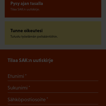
Pysy ajan tasalla
Tilaa SAK:n uutiskirje.
Tunne oikeutesi
Tutustu työelämän pelisääntöihin.
Tilaa SAK:n uutiskirje
(Pakollinen)
Etunimi
(Pakollinen)
Sukunimi
(Pakollinen)
Sähköpostiosoite