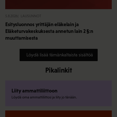
5.8.2026
LAUSUNNOT
Esitysluonnos yrittäjän eläkelain ja
Eläketurvakeskuksesta annetun lain 2 §:n
muuttamisesta
Löydä lisää tämänkaltaista sisältöä
Pikalinkit
Liity ammattiliittoon
Löydä oma ammattiliittosi ja liity jo tänään.