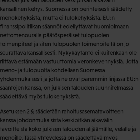
tehokas julkisen talouden keskipitkän aikavälin
kansallinen kehys. Suomessa on perinteisesti säädetty
menokehyksistä, mutta ei tulokehyksistä. EU:n
finanssipolitiikan säännöt edellyttävät huomioimaan
nettomenouralla päätösperäiset tulopuolen
toimenpiteet ja siten tulopuolen toimenpiteitä on jo
seurattava kansallisesti. Nykykäytäntö ei kuitenkaan ole
riittävä estämään vastuuttomia veronkevennyksiä. Jotta
meno- ja tulopuolta kohdellaan Suomessa
yhdenmukaisesti ja jotta ne ovat paremmin linjassa EU:n
sääntöjen kanssa, on julkisen talouden suunnitelmassa
säädettävä myös tulokehyksistä.
Asetuksen 2 § säädetään rahoitusasematavoitteen
kanssa johdonmukaisista keskipitkän aikavälin
tavoitteista koko julkisen talouden alijäämälle, velalle ja
menoille. Tässä yhteydessä on säädettävä myös