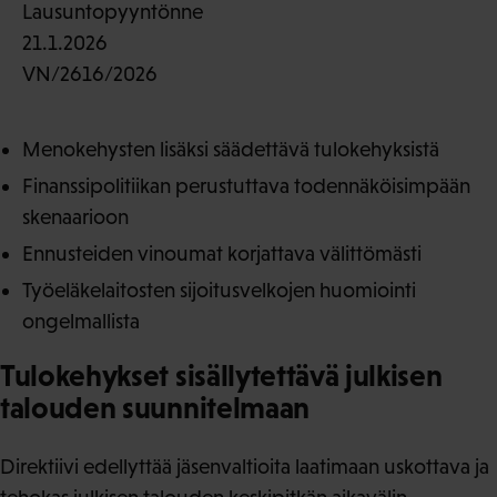
Lausuntopyyntönne
21.1.2026
VN/2616/2026
Menokehysten lisäksi säädettävä tulokehyksistä
Finanssipolitiikan perustuttava todennäköisimpään
skenaarioon
Ennusteiden vinoumat korjattava välittömästi
Työeläkelaitosten sijoitusvelkojen huomiointi
ongelmallista
Tulokehykset sisällytettävä julkisen
talouden suunnitelmaan
Direktiivi edellyttää jäsenvaltioita laatimaan uskottava ja