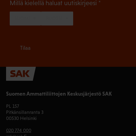
(Pakollinen)
Millä kielellä haluat uutiskirjeesi
SUOMI
RUOTSI
Tilaa
Suomen Ammattiliittojen Keskusjärjestö SAK
PL 157
Pitkänsillanranta 3
00530 Helsinki
020 774 000