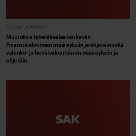
7.8.2026
LAUSUNNOT
Muutoksia työeläkealaa koskeviin
Finanssivalvonnan määräyksiin ja ohjeisiin sekä
vahinko- ja henkivakuutuksen määräyksiin ja
ohjeisiin