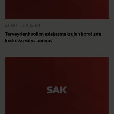
6.8.2026
LAUSUNNOT
Terveydenhuollon asiakasmaksujen korotusta
koskeva esitysluonnos