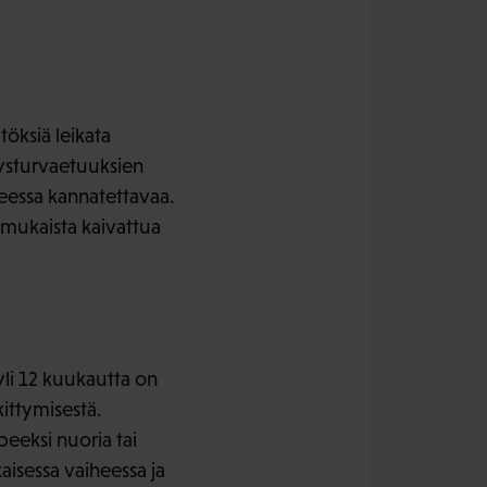
öksiä leikata
ysturvaetuuksien
teessa kannatettavaa.
 mukaista kaivattua
li 12 kuukautta on
kittymisestä.
eeksi nuoria tai
isessa vaiheessa ja