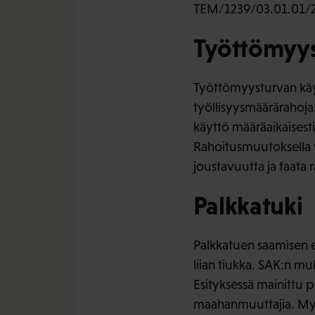
TEM/1239/03.01.01/
Työttömyyst
Työttömyysturvan käyt
työllisyysmäärärahoj
käyttö määräaikaisesti
Rahoitusmuutoksella v
joustavuutta ja taata 
Palkkatuki
Palkkatuen saamisen e
liian tiukka. SAK:n mu
Esityksessä mainittu p
maahanmuuttajia. Myös