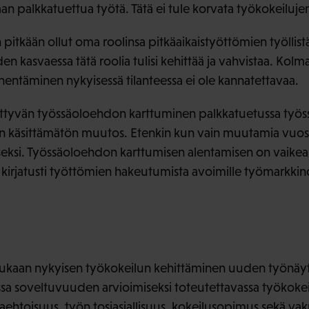
aan palkkatuettua työtä. Tätä ei tule korvata työkokeilujen
 pitkään ollut oma roolinsa pitkäaikaistyöttömien työllist
n kasvaessa tätä roolia tulisi kehittää ja vahvistaa. Kol
entäminen nykyisessä tilanteessa ei ole kannatettavaa.
ttyvän työssäoloehdon karttuminen palkkatuetussa työss
sin käsittämätön muutos. Etenkin kun vain muutamia vuosi
iseksi. Työssäoloehdon karttumisen alentamisen on vaikea
n kirjatusti työttömien hakeutumista avoimille työmarkkin
aan nykyisen työkokeilun kehittäminen uuden työnäytt
sa soveltuvuuden arvioimiseksi toteutettavassa työkoke
aehtoisuus, työn tosiasiallisuus, kokeilusopimus sekä va