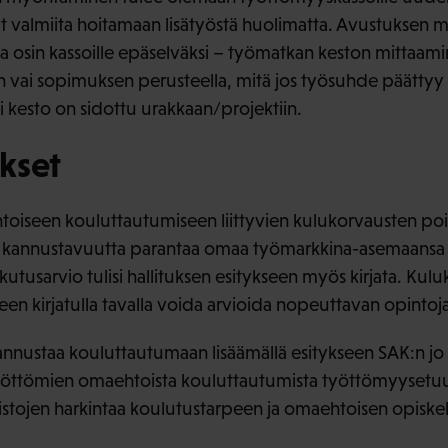
 valmiita hoitamaan lisätyöstä huolimatta. Avustuksen 
ilta osin kassoille epäselväksi – työmatkan keston mittaam
 vai sopimuksen perusteella, mitä jos työsuhde päättyy 
 kesto on sidottu urakkaan/projektiin.
kset
toiseen kouluttautumiseen liittyvien kulukorvausten poi
 kannustavuutta parantaa omaa työmarkkina-asemaansa 
utusarvio tulisi hallituksen esitykseen myös kirjata. Kul
een kirjatulla tavalla voida arvioida nopeuttavan opintoja
kannustaa kouluttautumaan lisäämällä esitykseen SAK:n jo
yöttömien omaehtoista kouluttautumista työttömyysetuu
istojen harkintaa koulutustarpeen ja omaehtoisen opiske