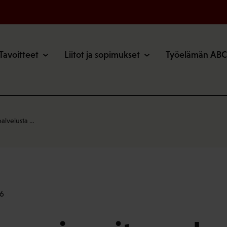
o
Tavoitteet
Liitot ja sopimukset
Työelämän ABC
palvelusta …
56