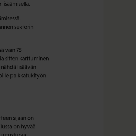
 lisäämisellä.
ämisessä.
mannen sektorin
ä vain 75
a sitten karttuminen
 nähdä lisäävän
oille palkkatukityön
een sijaan on
ilussa on hyvää
kuutusturva.