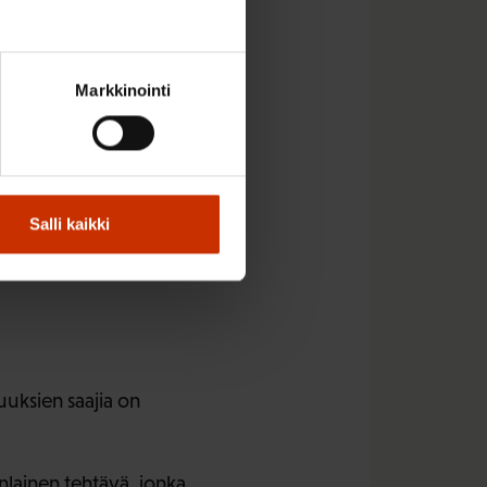
etenkin nuorilla,
Markkinointi
ainottaa, että
okeiluajan
ään
Salli kaikki
ppumista sekä
uksien saajia on
lainen tehtävä, jonka