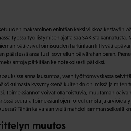
setuuden maksaminen enintään kaksi viikkoa kestävän p
assa työssä työllistymisen ajalta saa SAK:sta kannatusta
hieman pää-/sivutoimisuuden harkintaan liittyvää epävar
n päästessä ansaitusti sovitellun päivärahan piiriin. Piene
imeksiantoja pätkitään keinotekoisesti pätkiksi.
tapauksissa anna lausuntoa, vaan työttömyyskassa selvitt
kökulmasta kysymyksenä kuitenkin on, missä ja miten tu
ksi. Toimeksiannot voivat olla toistuvia, muutaman päivän 
nössä seurata toimeksiantojen toteutumista ja arvioida y
kuessa? Tähän kaivataan vielä mahdollisimman selkeitä kri
ittelyn muutos