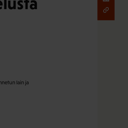
elusta
nnetun lain ja