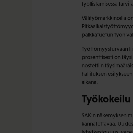
työllistämisessä tarvit
Välityömarkkinoilla on
Pitkäaikaistyöttömyyde
palkkatuetun työn väh
Työttömyysturvaan lii
prosenttisesti on täy
nostettiin täysimäärä
hallituksen esityksee
aikana.
Työkokeilu
SAK:n näkemyksen muk
kannatettavaa. Uudes
lyhytkestoisuus, vapa