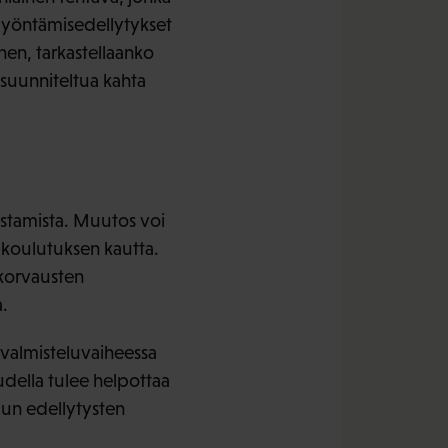
myöntämisedellytykset
inen, tarkastellaanko
suunniteltua kahta
stamista. Muutos voi
koulutuksen kautta.
ukorvausten
.
 valmisteluvaiheessa
della tulee helpottaa
lun edellytysten