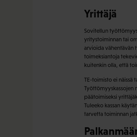
Yrittäjä
Sovitellun työttömyy
yritystoiminnan tai om
arvioida vähentävän 
toimeksiantoja tekevie
kuitenkin olla, että to
TE-toimisto ei näissä 
Työttömyyskassojen nä
päätoimiseksi yrittäjä
Tuleeko kassan käytän
tarvetta toiminnan jat
Palkanmäär