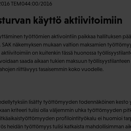
2016 TEM044:00/2016
urvan käyttö aktiivitoimiin
täminen työttömien aktivointiin paikkaa hallituksen päät
a. SAK näkemyksen mukaan valtion maksamien työttömy
 aktiivitoimiin on kuitenkin tässä huonossa työllisyystilan
oidaan saada aikaan tukien maksuun työllisyystilanteen
rahojen riittävyys tasaisemmin koko vuodelle.
dellytyksiin lisätty työttömyyden todennäköinen kesto y
kaan kriteeri tulisi olla väljemmin uhka työttömyyden pit
itkäaikaistyöttömyyden profilointityökalu ei huomioi tarp
 heidän työttömyys tulisi katkaista mahdollisimman aika