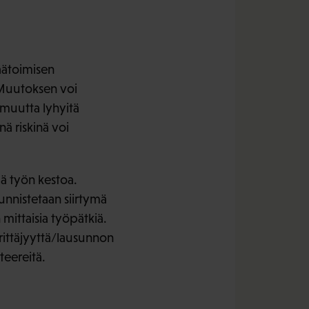
äätoimisen
. Muutoksen voi
muutta lyhyitä
nä riskinä voi
ää työn kestoa.
nnistetaan siirtymä
mittaisia työpätkiä.
rittäjyyttä/lausunnon
teereitä.