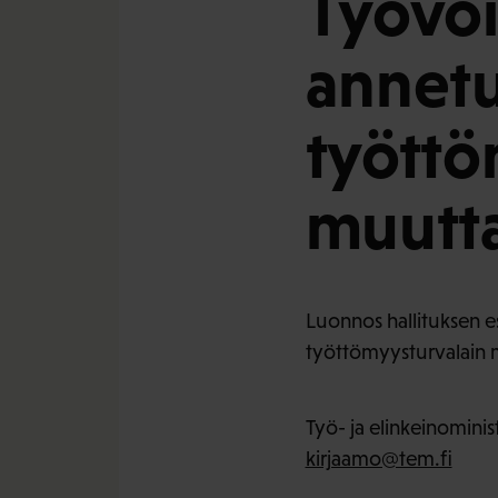
Työvoi
annetu
työttö
muutt
Luonnos hallituksen esi
työttömyysturvalain 
Työ- ja elinkeinominis
kirjaamo@tem.fi