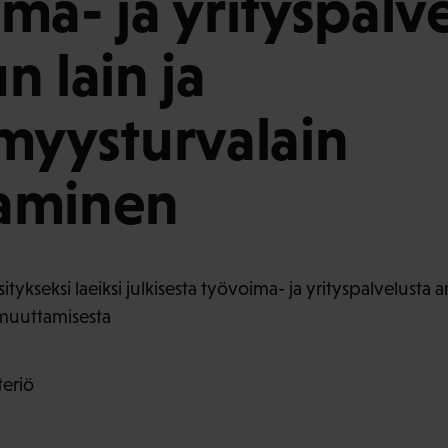
ma- ja yrityspalv
n lain ja
myysturvalain
aminen
tykseksi laeiksi julkisesta työvoima- ja yrityspalvelusta a
muuttamisesta
teriö