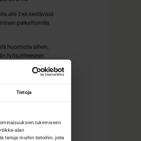
ta alle 3 kk kestävissä
aaminen palkattomilla
istä huomiota siihen,
tään työsuhteeseen
 henkilöitä tai sesonki-
, mutta kaipaavat
Tietoja
uja ei voi kyseisissä
 tulee myös ottaa
 ominaisuuksien tukemiseen
ksi järjestettävän
tiikka-alan
ietoja muihin tietoihin, joita
istä tarvetta