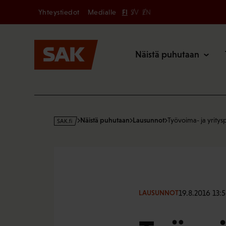
Secondary
Hyppää
Yhteystiedot
Medialle
FI
SV
EN
sisältöön
Päävalikk
Näistä puhutaan
s
Näistä puhutaan
Lausunnot
Työvoima- ja yritys
a
k
·
f
i
19.8.2016 13:
LAUSUNNOT