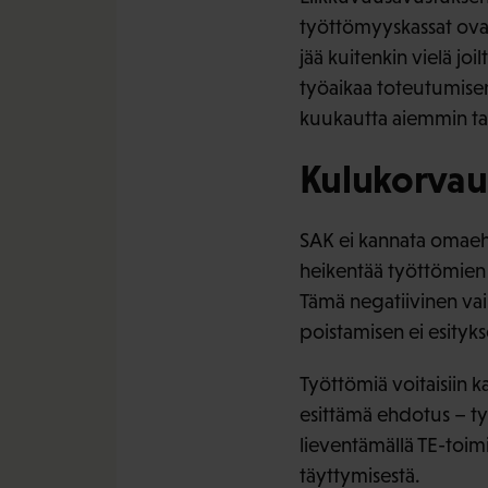
työttömyyskassat ovat
jää kuitenkin vielä jo
työaikaa toteutumisen
kuukautta aiemmin tai
Kulukorvau
SAK ei kannata omaeh
heikentää työttömien
Tämä negatiivinen vaik
poistamisen ei esityks
Työttömiä voitaisiin 
esittämä ehdotus – t
lieventämällä TE-toim
täyttymisestä.