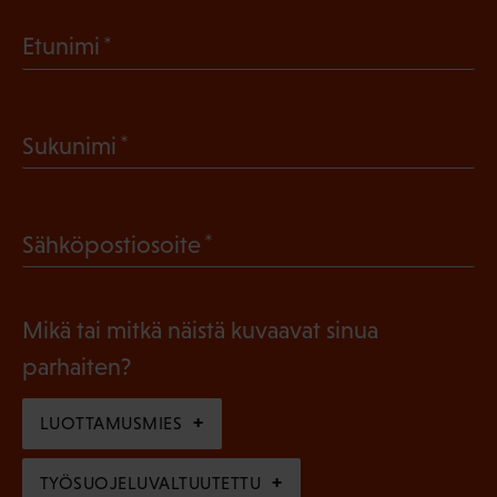
(
Etunimi
P
a
(
Sukunimi
k
P
o
a
l
(
Sähköpostiosoite
k
l
P
o
i
a
l
Mikä tai mitkä näistä kuvaavat sinua
n
k
l
parhaiten?
e
o
i
n
l
LUOTTAMUSMIES
n
)
l
e
TYÖSUOJELUVALTUUTETTU