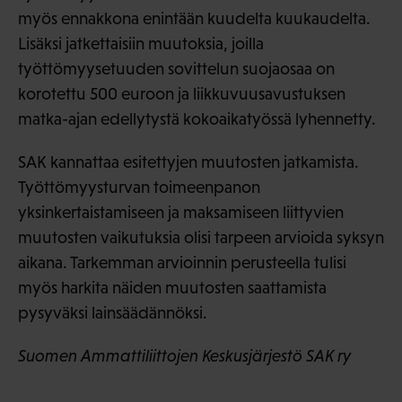
myös ennakkona enintään kuudelta kuukaudelta.
Lisäksi jatkettaisiin muutoksia, joilla
työttömyysetuuden sovittelun suojaosaa on
korotettu 500 euroon ja liikkuvuusavustuksen
matka-ajan edellytystä kokoaikatyössä lyhennetty.
SAK kannattaa esitettyjen muutosten jatkamista.
Työttömyysturvan toimeenpanon
yksinkertaistamiseen ja maksamiseen liittyvien
muutosten vaikutuksia olisi tarpeen arvioida syksyn
aikana. Tarkemman arvioinnin perusteella tulisi
myös harkita näiden muutosten saattamista
pysyväksi lainsäädännöksi.
Suomen Ammattiliittojen Keskusjärjestö SAK ry