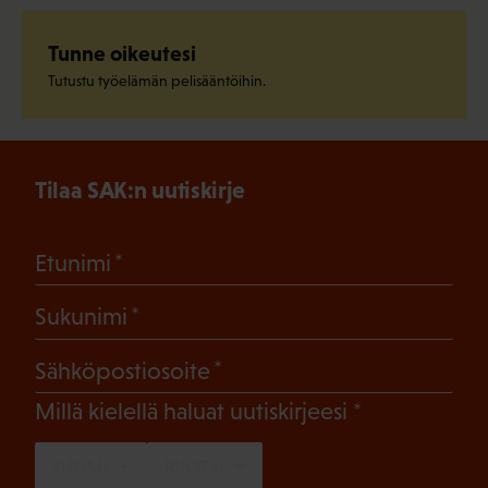
Tunne oikeutesi
Tutustu työelämän pelisääntöihin.
Tilaa SAK:n uutiskirje
(Pakollinen)
Etunimi
(Pakollinen)
Sukunimi
(Pakollinen)
Sähköpostiosoite
(Pakollinen)
Millä kielellä haluat uutiskirjeesi
SUOMI
RUOTSI