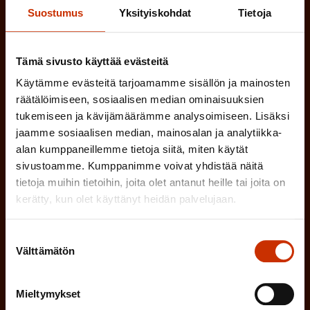
k
i
Suostumus
Yksityiskohdat
Tietoja
o
n
l
e
l
Tämä sivusto käyttää evästeitä
i
n
Käytämme evästeitä tarjoamamme sisällön ja mainosten
n
räätälöimiseen, sosiaalisen median ominaisuuksien
)
e
tukemiseen ja kävijämäärämme analysoimiseen. Lisäksi
n
jaamme sosiaalisen median, mainosalan ja analytiikka-
)
alan kumppaneillemme tietoja siitä, miten käytät
sivustoamme. Kumppanimme voivat yhdistää näitä
tietoja muihin tietoihin, joita olet antanut heille tai joita on
kerätty, kun olet käyttänyt heidän palvelujaan.
Tilaa
Suostumuksen
Välttämätön
valinta
Mieltymykset