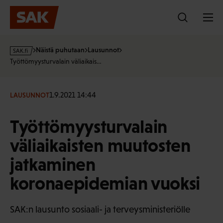
Hyppää
sisältöön
s
Näistä puhutaan
Lausunnot
a
Työttömyysturvalain väliaikais…
k
·
f
1.9.2021 14:44
LAUSUNNOT
i
Työttömyysturvalain
väliaikaisten muutosten
jatkaminen
koronaepidemian vuoksi
SAK:n lausunto sosiaali- ja terveysministeriölle