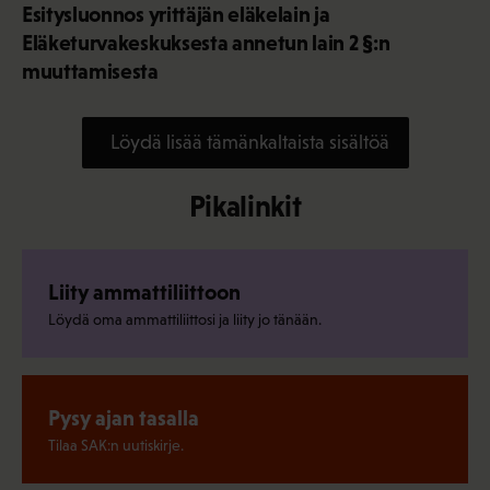
Esitysluonnos yrittäjän eläkelain ja
Eläketurvakeskuksesta annetun lain 2 §:n
muuttamisesta
Löydä lisää tämänkaltaista sisältöä
Pikalinkit
Liity ammattiliittoon
Löydä oma ammattiliittosi ja liity jo tänään.
Pysy ajan tasalla
Tilaa SAK:n uutiskirje.