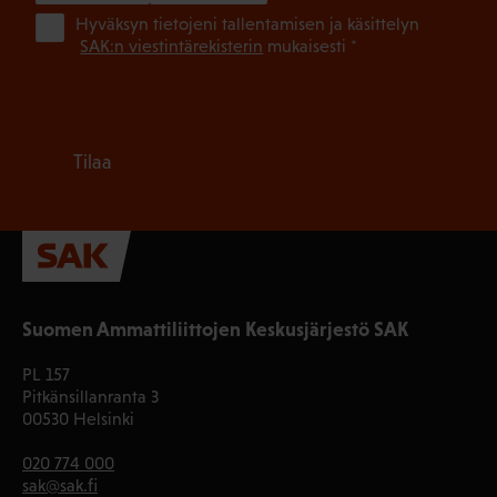
(Pa
Hyväksyn tietojeni tallentamisen ja käsittelyn
SAK:n viestintärekisterin
mukaisesti *
Tilaa
Suomen Ammattiliittojen Keskusjärjestö SAK
PL 157
Pitkänsillanranta 3
00530 Helsinki
020 774 000
sak@sak.fi