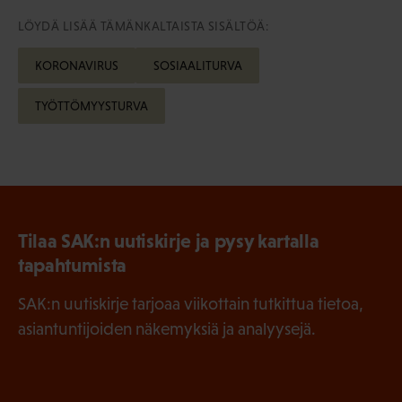
LÖYDÄ LISÄÄ TÄMÄNKALTAISTA SISÄLTÖÄ:
KORONAVIRUS
SOSIAALITURVA
TYÖTTÖMYYSTURVA
Tilaa SAK:n uutiskirje ja pysy kartalla
tapahtumista
SAK:n uutiskirje tarjoaa viikottain tutkittua tietoa,
asiantuntijoiden näkemyksiä ja analyysejä.