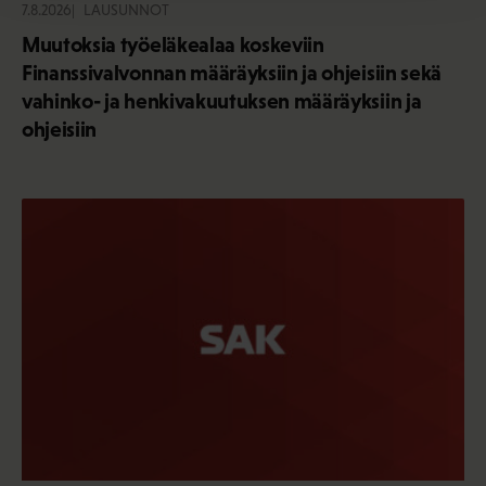
7.8.2026
LAUSUNNOT
Muutoksia työeläkealaa koskeviin
Finanssivalvonnan määräyksiin ja ohjeisiin sekä
vahinko- ja henkivakuutuksen määräyksiin ja
ohjeisiin