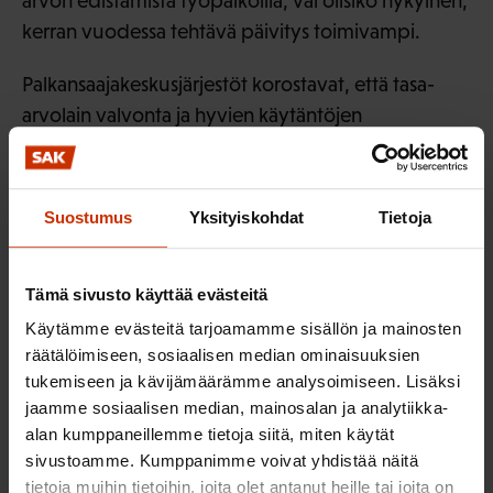
arvon edistämistä työpaikoilla, vai olisiko nykyinen,
kerran vuodessa tehtävä päivitys toimivampi.
Palkansaajakeskusjärjestöt korostavat, että tasa-
arvolain valvonta ja hyvien käytäntöjen
edistäminen on aina myös resurssikysymys. Tasa-
arvosuunnitelmien valvontaa on tehostettava ja
tätä varten viranomaisille on turvattava riittävät
Suostumus
Yksityiskohdat
Tietoja
taloudelliset ja henkilöstöresurssit.
Lisäksi palkansaajakeskusjärjestöt toivovat, että
Tämä sivusto käyttää evästeitä
tasa-arvolain sukupuolivähemmistöjen asemaa
Käytämme evästeitä tarjoamamme sisällön ja mainosten
koskeviin pykäliin sekä yhdenvertaisuuslakiin
räätälöimiseen, sosiaalisen median ominaisuuksien
valmisteltavat muutokset astuvat voimaan
tukemiseen ja kävijämäärämme analysoimiseen. Lisäksi
jaamme sosiaalisen median, mainosalan ja analytiikka-
samanaikaisesti, jotta säädösmuutokset voidaan
alan kumppaneillemme tietoja siitä, miten käytät
toimeenpanna työpaikoilla samanaikaisesti.
sivustoamme. Kumppanimme voivat yhdistää näitä
tietoja muihin tietoihin, joita olet antanut heille tai joita on