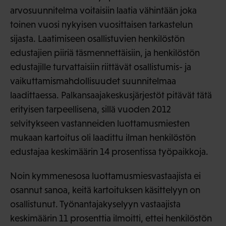
arvosuunnitelma voitaisiin laatia vähintään joka
toinen vuosi nykyisen vuosittaisen tarkastelun
sijasta. Laatimiseen osallistuvien henkilöstön
edustajien piiriä täsmennettäisiin, ja henkilöstön
edustajille turvattaisiin riittävät osallistumis- ja
vaikuttamismahdollisuudet suunnitelmaa
laadittaessa. Palkansaajakeskusjärjestöt pitävät tätä
erityisen tarpeellisena, sillä vuoden 2012
selvitykseen vastanneiden luottamusmiesten
mukaan kartoitus oli laadittu ilman henkilöstön
edustajaa keskimäärin 14 prosentissa työpaikkoja.
Noin kymmenesosa luottamusmiesvastaajista ei
osannut sanoa, keitä kartoituksen käsittelyyn on
osallistunut. Työnantajakyselyyn vastaajista
keskimäärin 11 prosenttia ilmoitti, ettei henkilöstön