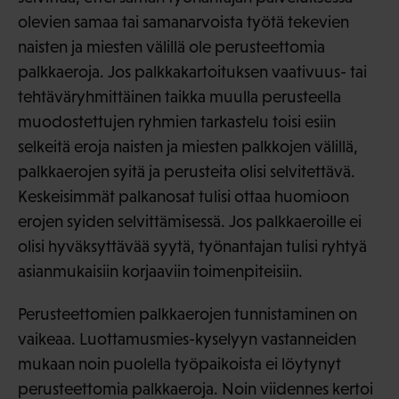
olevien samaa tai samanarvoista työtä tekevien
naisten ja miesten välillä ole perusteettomia
palkkaeroja. Jos palkkakartoituksen vaativuus- tai
tehtäväryhmittäinen taikka muulla perusteella
muodostettujen ryhmien tarkastelu toisi esiin
selkeitä eroja naisten ja miesten palkkojen välillä,
palkkaerojen syitä ja perusteita olisi selvitettävä.
Keskeisimmät palkanosat tulisi ottaa huomioon
erojen syiden selvittämisessä. Jos palkkaeroille ei
olisi hyväksyttävää syytä, työnantajan tulisi ryhtyä
asianmukaisiin korjaaviin toimenpiteisiin.
Perusteettomien palkkaerojen tunnistaminen on
vaikeaa. Luottamusmies-kyselyyn vastanneiden
mukaan noin puolella työpaikoista ei löytynyt
perusteettomia palkkaeroja. Noin viidennes kertoi