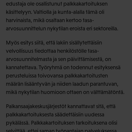
edustaja ole osallistunut palkkakartoituksen
käsittelyyn. Valtiolla ja kunta-alalla tämä oli
harvinaista, mikä osaltaan kertoo tasa-
arvosuunnittelun nykytilan eroista eri sektoreilla.
Myös esitys siitä, että lakiin sisällytettäisiin
velvollisuus tiedottaa henkilöstölle tasa-
arvosuunnitelmasta ja sen päivittämisestä, on
kannatettava. Työryhmä on todennut esityksensä
perusteluissa toivovansa palkkakartoitusten
määrän lisääntyvän ja niiden laadun parantuvan,
mikä nykytilan huomioon ottaen on välttämätöntä.
Palkansaajakeskusjärjestöt kannattavat sitä, että
palkkakartoituksesta säädettäisiin uudessa
pykälässä. Palkkakartoituksen tarkoituksena olisi
selvittää, ettei saman työnantajan palveluksessa