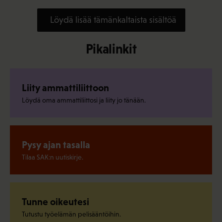
Löydä lisää tämänkaltaista sisältöä
Pikalinkit
Liity ammattiliittoon
Löydä oma ammattiliittosi ja liity jo tänään.
Pysy ajan tasalla
Tilaa SAK:n uutiskirje.
Tunne oikeutesi
Tutustu työelämän pelisääntöihin.