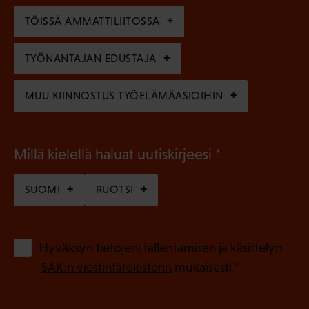
n
)
TÖISSÄ AMMATTILIITOSSA
e
n
TYÖNANTAJAN EDUSTAJA
)
MUU KIINNOSTUS TYÖELÄMÄASIOIHIN
(
Millä kielellä haluat uutiskirjeesi
P
SUOMI
RUOTSI
a
k
o
(
Hyväksyn tietojeni tallentamisen ja käsittelyn
P
l
SAK:n viestintärekisterin
mukaisesti *
a
l
k