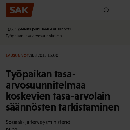
Hyppää
sisältöön
s
Näistä puhutaan
Lausunnot
a
Työpaikan tasa-arvosuunnitelma…
k
·
f
28.8.2013 15:00
LAUSUNNOT
i
Työpaikan tasa-
arvosuunnitelmaa
koskevien tasa-arvolain
säännösten tarkistaminen
Sosiaali- ja terveysministeriö