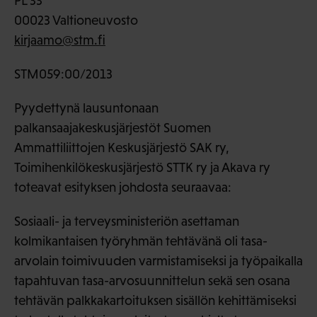
PL 33
00023 Valtioneuvosto
kirjaamo@stm.fi
STM059:00/2013
Pyydettynä lausuntonaan
palkansaajakeskusjärjestöt Suomen
Ammattiliittojen Keskusjärjestö SAK ry,
Toimihenkilökeskusjärjestö STTK ry ja Akava ry
toteavat esityksen johdosta seuraavaa:
Sosiaali- ja terveysministeriön asettaman
kolmikantaisen työryhmän tehtävänä oli tasa-
arvolain toimivuuden varmistamiseksi ja työpaikalla
tapahtuvan tasa-arvosuunnittelun sekä sen osana
tehtävän palkkakartoituksen sisällön kehittämiseksi