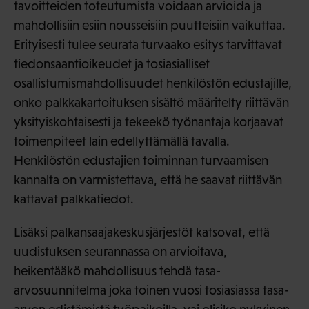
tavoitteiden toteutumista voidaan arvioida ja
mahdollisiin esiin nousseisiin puutteisiin vaikuttaa.
Erityisesti tulee seurata turvaako esitys tarvittavat
tiedonsaantioikeudet ja tosiasialliset
osallistumismahdollisuudet henkilöstön edustajille,
onko palkkakartoituksen sisältö määritelty riittävän
yksityiskohtaisesti ja tekeekö työnantaja korjaavat
toimenpiteet lain edellyttämällä tavalla.
Henkilöstön edustajien toiminnan turvaamisen
kannalta on varmistettava, että he saavat riittävän
kattavat palkkatiedot.
Lisäksi palkansaajakeskusjärjestöt katsovat, että
uudistuksen seurannassa on arvioitava,
heikentääkö mahdollisuus tehdä tasa-
arvosuunnitelma joka toinen vuosi tosiasiassa tasa-