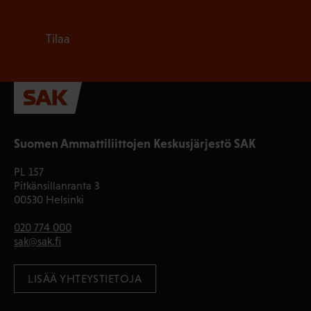
Tilaa
Suomen Ammattiliittojen Keskusjärjestö SAK
PL 157
Pitkänsillanranta 3
00530 Helsinki
020 774 000
sak@sak.fi
LISÄÄ YHTEYSTIETOJA