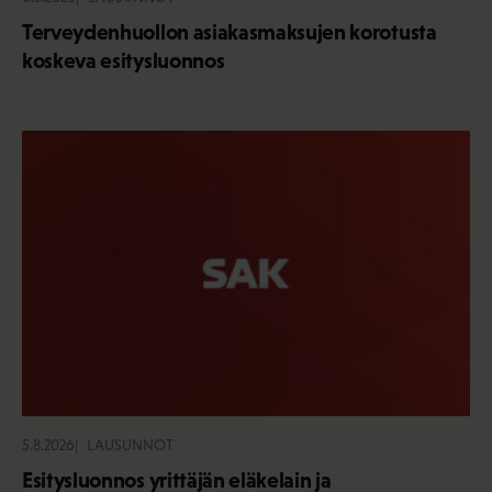
Terveydenhuollon asiakasmaksujen korotusta
koskeva esitysluonnos
5.8.2026
LAUSUNNOT
Esitysluonnos yrittäjän eläkelain ja