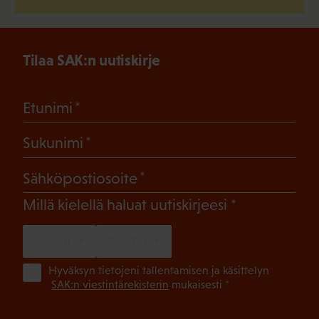
Tilaa SAK:n uutiskirje
(Pakollinen)
Etunimi
(Pakollinen)
Sukunimi
(Pakollinen)
Sähköpostiosoite
(Pakollinen)
Millä kielellä haluat uutiskirjeesi
SUOMI
RUOTSI
(Pa
Hyväksyn tietojeni tallentamisen ja käsittelyn
SAK:n viestintärekisterin
mukaisesti *