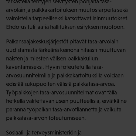
tarkastella tehtyjen selvitysten pohjalta tasa-
arvolain ja palkkakartoituksen muutostarpeita sekä
valmistella tarpeelliseksi katsottavat lainmuutokset.
Ehdotus tuli laatia hallituksen esityksen muotoon.
Palkansaajakeskusjärjestöt pitävät tasa-arvolain
uudistamista tärkeänä keinona hitaasti muuttuvan
naisten ja miesten välisen palkkakuilun
kaventamiseksi. Hyvin toteutetuilla tasa-
arvosuunnitelmilla ja palkkakartoituksilla voidaan
edistää sukupuolten välistä palkkatasa-arvoa.
Työpaikkojen tasa-arvosuunnitelmat ovat tällä
hetkellä valitettavan usein puutteellisia, eivätkä ne
paranna työpaikan tasa-arvotilannetta ja vaikuta
palkkatasa-arvon toteutumiseen.
Sosiaali- ja terveysministeriön ja