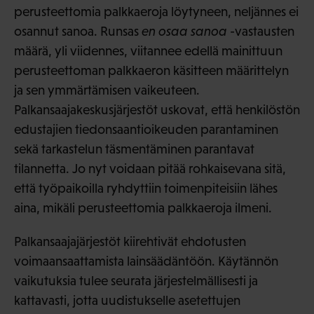
perusteettomia palkkaeroja löytyneen, neljännes ei
osannut sanoa. Runsas
en osaa sanoa
-vastausten
määrä, yli viidennes, viitannee edellä mainittuun
perusteettoman palkkaeron käsitteen määrittelyn
ja sen ymmärtämisen vaikeuteen.
Palkansaajakeskusjärjestöt uskovat, että henkilöstön
edustajien tiedonsaantioikeuden parantaminen
sekä tarkastelun täsmentäminen parantavat
tilannetta. Jo nyt voidaan pitää rohkaisevana sitä,
että työpaikoilla ryhdyttiin toimenpiteisiin lähes
aina, mikäli perusteettomia palkkaeroja ilmeni.
Palkansaajajärjestöt kiirehtivät ehdotusten
voimaansaattamista lainsäädäntöön. Käytännön
vaikutuksia tulee seurata järjestelmällisesti ja
kattavasti, jotta uudistukselle asetettujen