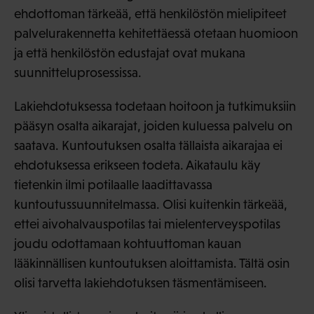
ehdottoman tärkeää, että henkilöstön mielipiteet
palvelurakennetta kehitettäessä otetaan huomioon
ja että henkilöstön edustajat ovat mukana
suunnitteluprosessissa.
Lakiehdotuksessa todetaan hoitoon ja tutkimuksiin
pääsyn osalta aikarajat, joiden kuluessa palvelu on
saatava. Kuntoutuksen osalta tällaista aikarajaa ei
ehdotuksessa erikseen todeta. Aikataulu käy
tietenkin ilmi potilaalle laadittavassa
kuntoutussuunnitelmassa. Olisi kuitenkin tärkeää,
ettei aivohalvauspotilas tai mielenterveyspotilas
joudu odottamaan kohtuuttoman kauan
lääkinnällisen kuntoutuksen aloittamista. Tältä osin
olisi tarvetta lakiehdotuksen täsmentämiseen.