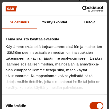
sekä valmistella erikoissairaanhoidon
järjestämissopimus. Erityisvastuualueelle tulee
ohjaus- ja koordinaatiovastuuta koskien hoitoa,
Suostumus
Yksityiskohdat
Tietoja
tutkimusta ja henkilöstön koulutusta. Lisäksi sen on
sovitettava yhteen työvoiman kysyntää ja
Tämä sivusto käyttää evästeitä
koulutustarjontaa yhdessä alueen
koulutusviranomaisten ja työhallinnon kanssa. Tätä
Käytämme evästeitä tarjoamamme sisällön ja mainosten
räätälöimiseen, sosiaalisen median ominaisuuksien
varten tulee luoda alueellinen yhteistyörakenne.
tukemiseen ja kävijämäärämme analysoimiseen. Lisäksi
Lisäksi erityisvastuualueella on ensihoitokeskus,
jaamme sosiaalisen median, mainosalan ja analytiikka-
jonka tehtävistä säädetään tarkemmin asetuksella.
alan kumppaneillemme tietoja siitä, miten käytät
Samoin alueilla yliopistotasoisen terveystieteellisen
sivustoamme. Kumppanimme voivat yhdistää näitä
tutkimuksen suunnittelua ja seurantaa varten on
tietoja muihin tietoihin, joita olet antanut heille tai joita on
tutkimuskeskus, jonka yhteydessä on
kerätty, kun olet käyttänyt heidän palvelujaan.
tutkimustoimikunta.
Suostumuksen
SAK näkee, että ehdotetuilla toimenpiteillä on
Välttämätön
valinta