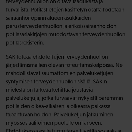
terveydenhuollon on oltava laadukasta ja
turvallista. Potilastietojen käsittelyn osalta todetaan
sairaanhoitopiirin alueen asukkaiden
perusterveydenhuollon ja erikoissairaanhoidon
potilasasiakirjojen muodostavan terveydenhuollon
potilasrekisterin.
SAK toteaa ehdotettujen terveydenhuollon
järjestämismallien olevan toteuttamiskelpoisia. Ne
mahdollistavat saumattomien palveluketjujen
syntymisen terveydenhuollon sisällä. SAK:n
mielestä on tärkeää kehittää joustavia
palveluketjuja, jotka turvaavat nykyistä paremmin
potilaiden oikea-aikaisen ja oikeassa paikassa
tapahtuvan hoidon. Palveluketjun jatkuminen
myös sosiaalitoimen puolelle on tarpeen.
Ehdotuksessa esille tuotu tarve tiivistää sosiaali- ja