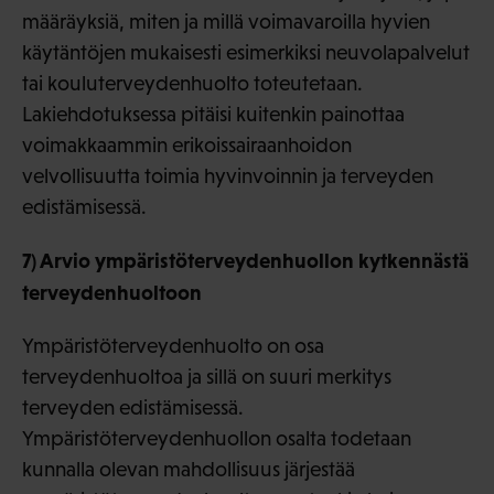
määräyksiä, miten ja millä voimavaroilla hyvien
käytäntöjen mukaisesti esimerkiksi neuvolapalvelut
tai kouluterveydenhuolto toteutetaan.
Lakiehdotuksessa pitäisi kuitenkin painottaa
voimakkaammin erikoissairaanhoidon
velvollisuutta toimia hyvinvoinnin ja terveyden
edistämisessä.
7) Arvio ympäristöterveydenhuollon kytkennästä
terveydenhuoltoon
Ympäristöterveydenhuolto on osa
terveydenhuoltoa ja sillä on suuri merkitys
terveyden edistämisessä.
Ympäristöterveydenhuollon osalta todetaan
kunnalla olevan mahdollisuus järjestää