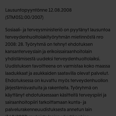
Lausuntopyyntönne 12.08.2008
(STM051:00/2007)
Sosiaali- ja terveysministeriö on pyytänyt lausuntoa
terveydenhuoltolakityöryhmän mietinnöstä nro
2008: 28. Työryhmä on tehnyt ehdotuksen
kansanterveyslain ja erikoissairaanhoitolain
yhdistämisestä uudeksi terveydenhuoltolaiksi.
Uudistuksen tavoitteena on varmistaa koko maassa
laadukkaat ja asukkaiden saatavilla olevat palvelut.
Ehdotuksessa on kuvattu myös terveydenhuollon
järjestämisvastuita ja rakenteita. Työryhmä on
käyttänyt ehdotuksessaan käsitteitä terveyspiiri ja
sairaanhoitopiiri tarkoittamaan kunta- ja
palvelurakenneuudistuksesta annetun lain