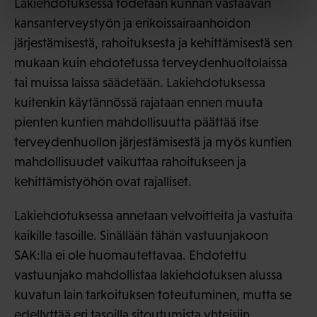
Lakiehdotuksessa todetaan kunnan vastaavan
kansanterveystyön ja erikoissairaanhoidon
järjestämisestä, rahoituksesta ja kehittämisestä sen
mukaan kuin ehdotetussa terveydenhuoltolaissa
tai muissa laissa säädetään. Lakiehdotuksessa
kuitenkin käytännössä rajataan ennen muuta
pienten kuntien mahdollisuutta päättää itse
terveydenhuollon järjestämisestä ja myös kuntien
mahdollisuudet vaikuttaa rahoitukseen ja
kehittämistyöhön ovat rajalliset.
Lakiehdotuksessa annetaan velvoitteita ja vastuita
kaikille tasoille. Sinällään tähän vastuunjakoon
SAK:lla ei ole huomautettavaa. Ehdotettu
vastuunjako mahdollistaa lakiehdotuksen alussa
kuvatun lain tarkoituksen toteutuminen, mutta se
edellyttää eri tasoilla sitoutumista yhteisiin