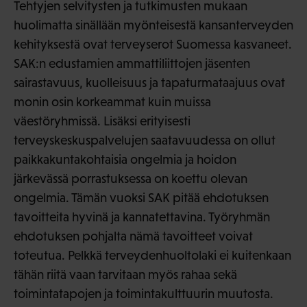
Tehtyjen selvitysten ja tutkimusten mukaan
huolimatta sinällään myönteisestä kansanterveyden
kehityksestä ovat terveyserot Suomessa kasvaneet.
SAK:n edustamien ammattiliittojen jäsenten
sairastavuus, kuolleisuus ja tapaturmataajuus ovat
monin osin korkeammat kuin muissa
väestöryhmissä. Lisäksi erityisesti
terveyskeskuspalvelujen saatavuudessa on ollut
paikkakuntakohtaisia ongelmia ja hoidon
järkevässä porrastuksessa on koettu olevan
ongelmia. Tämän vuoksi SAK pitää ehdotuksen
tavoitteita hyvinä ja kannatettavina. Työryhmän
ehdotuksen pohjalta nämä tavoitteet voivat
toteutua. Pelkkä terveydenhuoltolaki ei kuitenkaan
tähän riitä vaan tarvitaan myös rahaa sekä
toimintatapojen ja toimintakulttuurin muutosta.