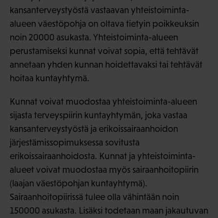
kansanterveystyöstä vastaavan yhteistoiminta-
alueen väestöpohja on oltava tietyin poikkeuksin
noin 20000 asukasta. Yhteistoiminta-alueen
perustamiseksi kunnat voivat sopia, että tehtävät
annetaan yhden kunnan hoidettavaksi tai tehtävät
hoitaa kuntayhtymä.
Kunnat voivat muodostaa yhteistoiminta-alueen
sijasta terveyspiirin kuntayhtymän, joka vastaa
kansanterveystyöstä ja erikoissairaanhoidon
järjestämissopimuksessa sovitusta
erikoissairaanhoidosta. Kunnat ja yhteistoiminta-
alueet voivat muodostaa myös sairaanhoitopiirin
(laajan väestöpohjan kuntayhtymä).
Sairaanhoitopiirissä tulee olla vähintään noin
150000 asukasta. Lisäksi todetaan maan jakautuvan