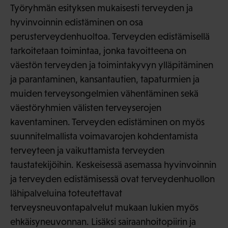
Työryhmän esityksen mukaisesti terveyden ja
hyvinvoinnin edistäminen on osa
perusterveydenhuoltoa. Terveyden edistämisellä
tarkoitetaan toimintaa, jonka tavoitteena on
väestön terveyden ja toimintakyvyn ylläpitäminen
ja parantaminen, kansantautien, tapaturmien ja
muiden terveysongelmien vähentäminen sekä
väestöryhmien välisten terveyserojen
kaventaminen. Terveyden edistäminen on myös
suunnitelmallista voimavarojen kohdentamista
terveyteen ja vaikuttamista terveyden
taustatekijöihin. Keskeisessä asemassa hyvinvoinnin
ja terveyden edistämisessä ovat terveydenhuollon
lähipalveluina toteutettavat
terveysneuvontapalvelut mukaan lukien myös
ehkäisyneuvonnan. Lisäksi sairaanhoitopiirin ja