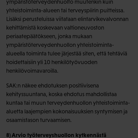
ympäristöterveydenhuolto muutenkin kuin
yhteistoiminta-alueen tai terveyspiirin puitteissa.
Lisäksi perusteluissa viitataan elintarvikevalvonnan
kehittämistä koskevaan valtioneuvoston
periaatepäätökseen, jonka mukaan
ympäristöterveydenhuollon yhteistoiminta-
alueella toiminta tulee järjestää siten, että tehtäviä
hoidettaisiin yli 10 henkilötyövuoden
henkilövoimavaroilla.
SAK:n näkee ehdotuksen positiivisena
kehityssuuntana, koska ehdotus mahdollistaa
kuntaa tai muun terveydenhuollon yhteistoiminta-
aluetta laajempien kokonaisuuksien syntymisen ja
osaamistason turvaamisen.
8) Arvio työterveyshuollon kytkennästä