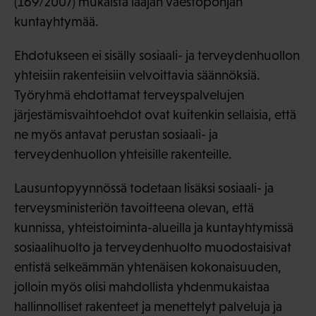
(169/2007) mukaista laajan väestöpohjan
kuntayhtymää.
Ehdotukseen ei sisälly sosiaali- ja terveydenhuollon
yhteisiin rakenteisiin velvoittavia säännöksiä.
Työryhmä ehdottamat terveyspalvelujen
järjestämisvaihtoehdot ovat kuitenkin sellaisia, että
ne myös antavat perustan sosiaali- ja
terveydenhuollon yhteisille rakenteille.
Lausuntopyynnössä todetaan lisäksi sosiaali- ja
terveysministeriön tavoitteena olevan, että
kunnissa, yhteistoiminta-alueilla ja kuntayhtymissä
sosiaalihuolto ja terveydenhuolto muodostaisivat
entistä selkeämmän yhtenäisen kokonaisuuden,
jolloin myös olisi mahdollista yhdenmukaistaa
hallinnolliset rakenteet ja menettelyt palveluja ja