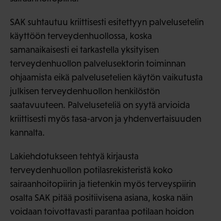
SAK suhtautuu kriittisesti esitettyyn palvelusetelin
käyttöön terveydenhuollossa, koska
samanaikaisesti ei tarkastella yksityisen
terveydenhuollon palvelusektorin toiminnan
ohjaamista eikä palvelusetelien käytön vaikutusta
julkisen terveydenhuollon henkilöstön
saatavuuteen. Palveluseteliä on syytä arvioida
kriittisesti myös tasa-arvon ja yhdenvertaisuuden
kannalta.
Lakiehdotukseen tehtyä kirjausta
terveydenhuollon potilasrekisteristä koko
sairaanhoitopiirin ja tietenkin myös terveyspiirin
osalta SAK pitää positiivisena asiana, koska näin
voidaan toivottavasti parantaa potilaan hoidon