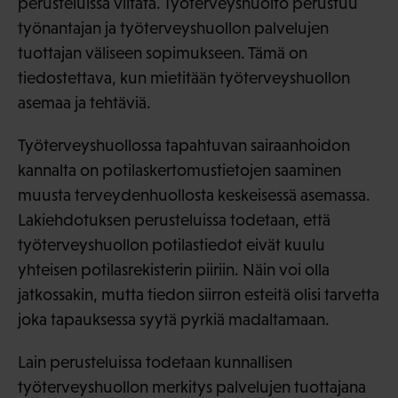
perusteluissa viitata. Työterveyshuolto perustuu
työnantajan ja työterveyshuollon palvelujen
tuottajan väliseen sopimukseen. Tämä on
tiedostettava, kun mietitään työterveyshuollon
asemaa ja tehtäviä.
Työterveyshuollossa tapahtuvan sairaanhoidon
kannalta on potilaskertomustietojen saaminen
muusta terveydenhuollosta keskeisessä asemassa.
Lakiehdotuksen perusteluissa todetaan, että
työterveyshuollon potilastiedot eivät kuulu
yhteisen potilasrekisterin piiriin. Näin voi olla
jatkossakin, mutta tiedon siirron esteitä olisi tarvetta
joka tapauksessa syytä pyrkiä madaltamaan.
Lain perusteluissa todetaan kunnallisen
työterveyshuollon merkitys palvelujen tuottajana