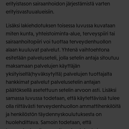
erityistason sairaanhoidon järjestämistä varten
erityisvastuualueisiin.
Lisäksi lakiehdotuksen toisessa luvussa kuvataan
miten kunta, yhteistoiminta-alue, terveyspiiri tai
sairaanhoitopiiri voi tuottaa terveydenhuollon
alaan kuuluvat palvelut. Yhtenä vaihtoehtona
esitetään palveluseteli, jolla setelin antaja sitoutuu
maksamaan palvelujen käyttäjän
yksityiseltä(hyväksytyltä) palvelujen tuottajalta
hankkimat palvelut palvelusetelin antajan
päätöksellä asetettuun setelin arvoon asti. Lisäksi
samassa luvussa todetaan, että käytettävissä tulee
olla riittävästi terveydenhuollon ammattihenkilöitä
ja henkilöstön täydennyskoulutuksesta on
huolehdittava. Samoin todetaan, että