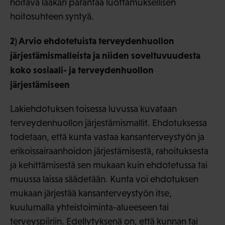
hoitava lääkäri parantaa luottamuksellisen
hoitosuhteen syntyä.
2) Arvio ehdotetuista terveydenhuollon
järjestämismalleista ja niiden soveltuvuudesta
koko sosiaali- ja terveydenhuollon
järjestämiseen
Lakiehdotuksen toisessa luvussa kuvataan
terveydenhuollon järjestämismallit. Ehdotuksessa
todetaan, että kunta vastaa kansanterveystyön ja
erikoissairaanhoidon järjestämisestä, rahoituksesta
ja kehittämisestä sen mukaan kuin ehdotetussa tai
muussa laissa säädetään. Kunta voi ehdotuksen
mukaan järjestää kansanterveystyön itse,
kuulumalla yhteistoiminta-alueeseen tai
terveyspiiriin. Edellytyksenä on, että kunnan tai