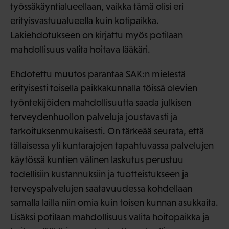
työssäkäyntialueellaan, vaikka tämä olisi eri
erityisvastuualueella kuin kotipaikka.
Lakiehdotukseen on kirjattu myös potilaan
mahdollisuus valita hoitava lääkäri.
Ehdotettu muutos parantaa SAK:n mielestä
erityisesti toisella paikkakunnalla töissä olevien
työntekijöiden mahdollisuutta saada julkisen
terveydenhuollon palveluja joustavasti ja
tarkoituksenmukaisesti. On tärkeää seurata, että
tällaisessa yli kuntarajojen tapahtuvassa palvelujen
käytössä kuntien välinen laskutus perustuu
todellisiin kustannuksiin ja tuotteistukseen ja
terveyspalvelujen saatavuudessa kohdellaan
samalla lailla niin omia kuin toisen kunnan asukkaita.
Lisäksi potilaan mahdollisuus valita hoitopaikka ja