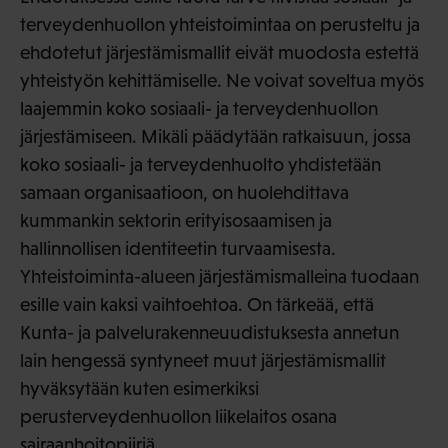
terveydenhuollon yhteistoimintaa on perusteltu ja
ehdotetut järjestämismallit eivät muodosta estettä
yhteistyön kehittämiselle. Ne voivat soveltua myös
laajemmin koko sosiaali- ja terveydenhuollon
järjestämiseen. Mikäli päädytään ratkaisuun, jossa
koko sosiaali- ja terveydenhuolto yhdistetään
samaan organisaatioon, on huolehdittava
kummankin sektorin erityisosaamisen ja
hallinnollisen identiteetin turvaamisesta.
Yhteistoiminta-alueen järjestämismalleina tuodaan
esille vain kaksi vaihtoehtoa. On tärkeää, että
Kunta- ja palvelurakenneuudistuksesta annetun
lain hengessä syntyneet muut järjestämismallit
hyväksytään kuten esimerkiksi
perusterveydenhuollon liikelaitos osana
sairaanhoitopiiriä.