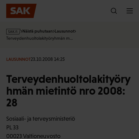
Hyppää
sisältöön
s
Näistä puhutaan
Lausunnot
a
Terveydenhuoltolakityöryhmän m…
k
·
f
23.10.2008 14:25
LAUSUNNOT
i
Terveydenhuoltolakityöry
hmän mietintö nro 2008:
28
Sosiaali- ja terveysministeriö
PL 33
00023 Valtioneuvosto