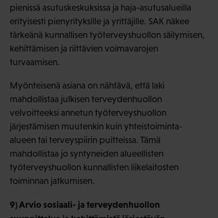
pienissä asutuskeskuksissa ja haja-asutusalueilla
erityisesti pienyrityksille ja yrittäjille. SAK näkee
tärkeänä kunnallisen työterveyshuollon säilymisen,
kehittämisen ja riittävien voimavarojen
turvaamisen.
Myönteisenä asiana on nähtävä, että laki
mahdollistaa julkisen terveydenhuollon
velvoitteeksi annetun työterveyshuollon
järjestämisen muutenkin kuin yhteistoiminta-
alueen tai terveyspiirin puitteissa. Tämä
mahdollistaa jo syntyneiden alueellisten
työterveyshuollon kunnallisten liikelaitosten
toiminnan jatkumisen.
9) Arvio sosiaali- ja terveydenhuollon