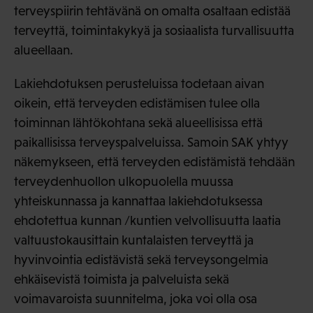
terveyspiirin tehtävänä on omalta osaltaan edistää
terveyttä, toimintakykyä ja sosiaalista turvallisuutta
alueellaan.
Lakiehdotuksen perusteluissa todetaan aivan
oikein, että terveyden edistämisen tulee olla
toiminnan lähtökohtana sekä alueellisissa että
paikallisissa terveyspalveluissa. Samoin SAK yhtyy
näkemykseen, että terveyden edistämistä tehdään
terveydenhuollon ulkopuolella muussa
yhteiskunnassa ja kannattaa lakiehdotuksessa
ehdotettua kunnan /kuntien velvollisuutta laatia
valtuustokausittain kuntalaisten terveyttä ja
hyvinvointia edistävistä sekä terveysongelmia
ehkäisevistä toimista ja palveluista sekä
voimavaroista suunnitelma, joka voi olla osa