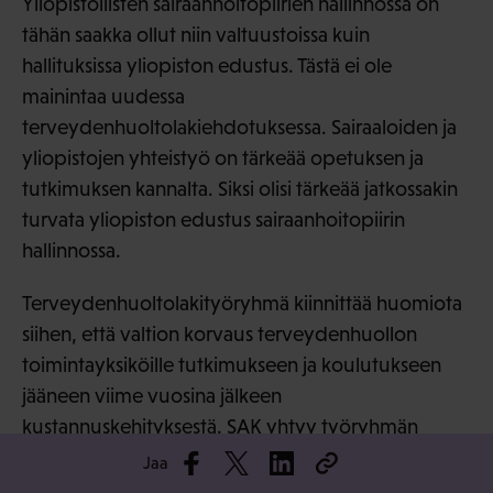
Yliopistollisten sairaanhoitopiirien hallinnossa on
tähän saakka ollut niin valtuustoissa kuin
hallituksissa yliopiston edustus. Tästä ei ole
mainintaa uudessa
terveydenhuoltolakiehdotuksessa. Sairaaloiden ja
yliopistojen yhteistyö on tärkeää opetuksen ja
tutkimuksen kannalta. Siksi olisi tärkeää jatkossakin
turvata yliopiston edustus sairaanhoitopiirin
hallinnossa.
Terveydenhuoltolakityöryhmä kiinnittää huomiota
siihen, että valtion korvaus terveydenhuollon
toimintayksiköille tutkimukseen ja koulutukseen
jääneen viime vuosina jälkeen
kustannuskehityksestä. SAK yhtyy työryhmän
näkemykseen siitä, että opetuksesta koituneet
Jaa
kustannukset tulee korvata terveydenhuollon