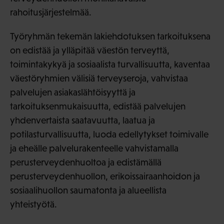
rahoitusjärjestelmää.
Työryhmän tekemän lakiehdotuksen tarkoituksena
on edistää ja ylläpitää väestön terveyttä,
toimintakykyä ja sosiaalista turvallisuutta, kaventaa
väestöryhmien välisiä terveyseroja, vahvistaa
palvelujen asiakaslähtöisyyttä ja
tarkoituksenmukaisuutta, edistää palvelujen
yhdenvertaista saatavuutta, laatua ja
potilasturvallisuutta, luoda edellytykset toimivalle
ja eheälle palvelurakenteelle vahvistamalla
perusterveydenhuoltoa ja edistämällä
perusterveydenhuollon, erikoissairaanhoidon ja
sosiaalihuollon saumatonta ja alueellista
yhteistyötä.