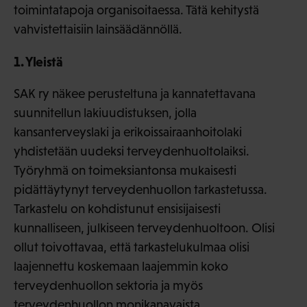
toimintatapoja organisoitaessa. Tätä kehitystä
vahvistettaisiin lainsäädännöllä.
1. Yleistä
SAK ry näkee perusteltuna ja kannatettavana
suunnitellun lakiuudistuksen, jolla
kansanterveyslaki ja erikoissairaanhoitolaki
yhdistetään uudeksi terveydenhuoltolaiksi.
Työryhmä on toimeksiantonsa mukaisesti
pidättäytynyt terveydenhuollon tarkastetussa.
Tarkastelu on kohdistunut ensisijaisesti
kunnalliseen, julkiseen terveydenhuoltoon. Olisi
ollut toivottavaa, että tarkastelukulmaa olisi
laajennettu koskemaan laajemmin koko
terveydenhuollon sektoria ja myös
terveydenhuollon monikanavaista