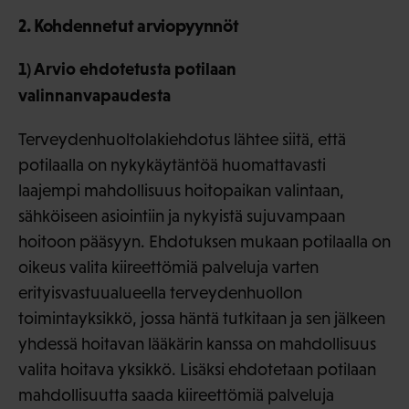
2. Kohdennetut arviopyynnöt
1) Arvio ehdotetusta potilaan
valinnanvapaudesta
Terveydenhuoltolakiehdotus lähtee siitä, että
potilaalla on nykykäytäntöä huomattavasti
laajempi mahdollisuus hoitopaikan valintaan,
sähköiseen asiointiin ja nykyistä sujuvampaan
hoitoon pääsyyn. Ehdotuksen mukaan potilaalla on
oikeus valita kiireettömiä palveluja varten
erityisvastuualueella terveydenhuollon
toimintayksikkö, jossa häntä tutkitaan ja sen jälkeen
yhdessä hoitavan lääkärin kanssa on mahdollisuus
valita hoitava yksikkö. Lisäksi ehdotetaan potilaan
mahdollisuutta saada kiireettömiä palveluja