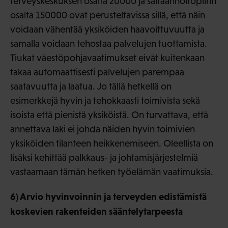
terveyskeskuksen osalta 20000 ja sairaanhoitopiirin
osalta 150000 ovat perusteltavissa sillä, että näin
voidaan vähentää yksiköiden haavoittuvuutta ja
samalla voidaan tehostaa palvelujen tuottamista.
Tiukat väestöpohjavaatimukset eivät kuitenkaan
takaa automaattisesti palvelujen parempaa
saatavuutta ja laatua. Jo tällä hetkellä on
esimerkkejä hyvin ja tehokkaasti toimivista sekä
isoista että pienistä yksiköistä. On turvattava, että
annettava laki ei johda näiden hyvin toimivien
yksiköiden tilanteen heikkenemiseen. Oleellista on
lisäksi kehittää palkkaus- ja johtamisjärjestelmiä
vastaamaan tämän hetken työelämän vaatimuksia.
6) Arvio hyvinvoinnin ja terveyden edistämistä
koskevien rakenteiden sääntelytarpeesta