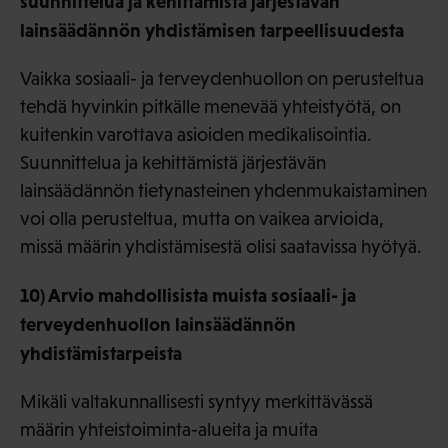
suunnittelua ja kehittämistä järjestävän
lainsäädännön yhdistämisen tarpeellisuudesta
Vaikka sosiaali- ja terveydenhuollon on perusteltua
tehdä hyvinkin pitkälle menevää yhteistyötä, on
kuitenkin varottava asioiden medikalisointia.
Suunnittelua ja kehittämistä järjestävän
lainsäädännön tietynasteinen yhdenmukaistaminen
voi olla perusteltua, mutta on vaikea arvioida,
missä määrin yhdistämisestä olisi saatavissa hyötyä.
10) Arvio mahdollisista muista sosiaali- ja
terveydenhuollon lainsäädännön
yhdistämistarpeista
Mikäli valtakunnallisesti syntyy merkittävässä
määrin yhteistoiminta-alueita ja muita