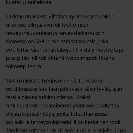
kuntasuunnitelmaa.
Lakiehdotuksessa viitataan työterveyshuollon
ulkopuolelle jäävien eli työttömien
terveysneuvontaan ja terveystarkastuksiin.
Kyseessä on SAK:n mielestä tärkeä asia, joka
edellyttää viranomaistahojen tiivistä yhteistyötä ja
joka pitäisi nähdä yhtenä työvoimapoliittisena
toimenpiteenä.
SAK:n mielestä hyvinvoinnin ja terveyden
edistämiseksi tarvitaan jatkuvasti päivittyvää, ajan
tasalla olevaa tutkimustietoa. Lisäksi
tutkimustiedon saaminen käytäntöön edellyttää
ohjausta ja sääntelyä, jonka toteuttamisessa
sosiaali- ja terveysministeriöllä on keskeinen rooli.
Tarvitaan valtakunnallisia suosituksia ja ohjeita, jopa