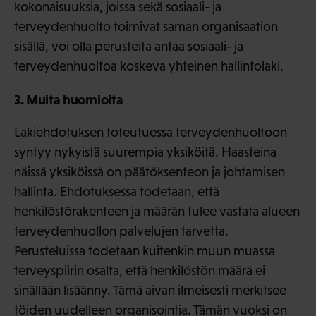
kokonaisuuksia, joissa sekä sosiaali- ja
terveydenhuolto toimivat saman organisaation
sisällä, voi olla perusteita antaa sosiaali- ja
terveydenhuoltoa koskeva yhteinen hallintolaki.
3. Muita huomioita
Lakiehdotuksen toteutuessa terveydenhuoltoon
syntyy nykyistä suurempia yksiköitä. Haasteina
näissä yksiköissä on päätöksenteon ja johtamisen
hallinta. Ehdotuksessa todetaan, että
henkilöstörakenteen ja määrän tulee vastata alueen
terveydenhuollon palvelujen tarvetta.
Perusteluissa todetaan kuitenkin muun muassa
terveyspiirin osalta, että henkilöstön määrä ei
sinällään lisäänny. Tämä aivan ilmeisesti merkitsee
töiden uudelleen organisointia. Tämän vuoksi on