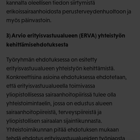
kannalta oleellisen tiedon siirtymistä
erikoissairaanhoidosta perusterveydenhuoltoon ja
myös päinvastoin.
3) Arvio erityisvastuualueen (ERVA) yhteistyön
kehittämisehdotuksesta
Työryhmän ehdotuksessa on esitetty
erityisvastuualueen yhteistyön kehittämistä.
Konkreettisina asioina ehdotuksessa ehdotetaan,
että erityisvastuualueella toimivassa
yliopistollisessa sairaanhoitopiirissä tulee olla
yhteistoimintaelin, jossa on edustus alueen
sairaanhoitopiireistä, terveyspiireistä ja
yliopistollisen sairaalan sijaintikunnasta.
Yhteistoimikunnan pitää ehdotuksen mukaan
tehdä ehdotus erityisvastuualueiden työnjaosta