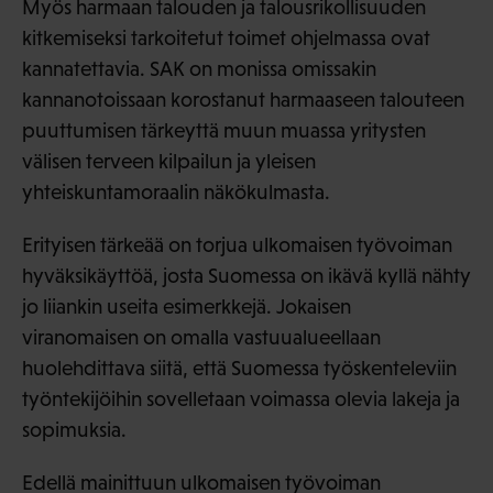
Myös harmaan talouden ja talousrikollisuuden
kitkemiseksi tarkoitetut toimet ohjelmassa ovat
kannatettavia. SAK on monissa omissakin
kannanotoissaan korostanut harmaaseen talouteen
puuttumisen tärkeyttä muun muassa yritysten
välisen terveen kilpailun ja yleisen
yhteiskuntamoraalin näkökulmasta.
Erityisen tärkeää on torjua ulkomaisen työvoiman
hyväksikäyttöä, josta Suomessa on ikävä kyllä nähty
jo liiankin useita esimerkkejä. Jokaisen
viranomaisen on omalla vastuualueellaan
huolehdittava siitä, että Suomessa työskenteleviin
työntekijöihin sovelletaan voimassa olevia lakeja ja
sopimuksia.
Edellä mainittuun ulkomaisen työvoiman