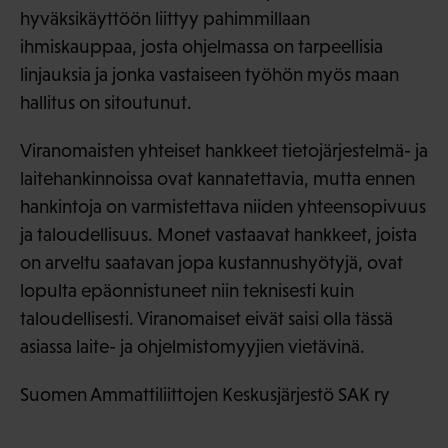
hyväksikäyttöön liittyy pahimmillaan
ihmiskauppaa, josta ohjelmassa on tarpeellisia
linjauksia ja jonka vastaiseen työhön myös maan
hallitus on sitoutunut.
Viranomaisten yhteiset hankkeet tietojärjestelmä- ja
laitehankinnoissa ovat kannatettavia, mutta ennen
hankintoja on varmistettava niiden yhteensopivuus
ja taloudellisuus. Monet vastaavat hankkeet, joista
on arveltu saatavan jopa kustannushyötyjä, ovat
lopulta epäonnistuneet niin teknisesti kuin
taloudellisesti. Viranomaiset eivät saisi olla tässä
asiassa laite- ja ohjelmistomyyjien vietävinä.
Suomen Ammattiliittojen Keskusjärjestö SAK ry