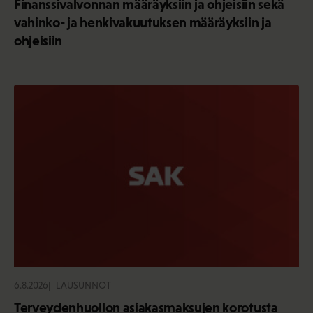
Finanssivalvonnan määräyksiin ja ohjeisiin sekä
vahinko- ja henkivakuutuksen määräyksiin ja
ohjeisiin
6.8.2026
LAUSUNNOT
Terveydenhuollon asiakasmaksujen korotusta