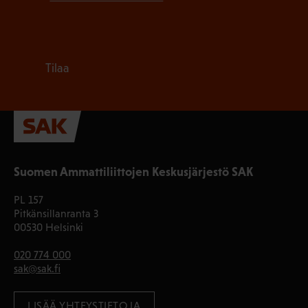
Tilaa
Suomen Ammattiliittojen Keskusjärjestö SAK
PL 157
Pitkänsillanranta 3
00530 Helsinki
020 774 000
sak@sak.fi
LISÄÄ YHTEYSTIETOJA