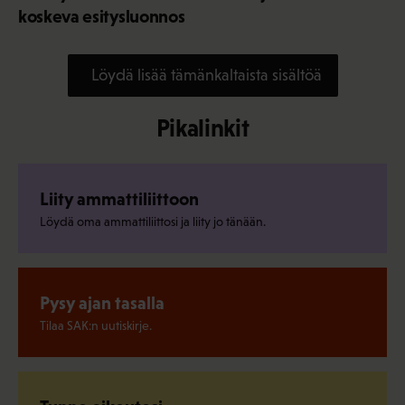
koskeva esitysluonnos
Löydä lisää tämänkaltaista sisältöä
Pikalinkit
Liity ammattiliittoon
Löydä oma ammattiliittosi ja liity jo tänään.
Pysy ajan tasalla
Tilaa SAK:n uutiskirje.