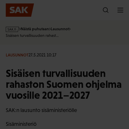
Hyppää
sisältöön
s
Näistä puhutaan
Lausunnot
a
Sisäisen turvallisuuden rahast…
k
·
f
27.5.2021 10:17
LAUSUNNOT
i
Sisäisen turvallisuuden
rahaston Suomen ohjelma
vuosille 2021–2027
SAK:n lausunto sisäministeriölle
Sisäministeriö