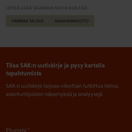
LÖYDÄ LISÄÄ TÄMÄNKALTAISTA SISÄLTÖÄ:
HARMAA TALOUS
MAAHANMUUTTO
Tilaa SAK:n uutiskirje ja pysy kartalla
tapahtumista
SAK:n uutiskirje tarjoaa viikottain tutkittua tietoa,
asiantuntijoiden näkemyksiä ja analyysejä.
(
Etunimi