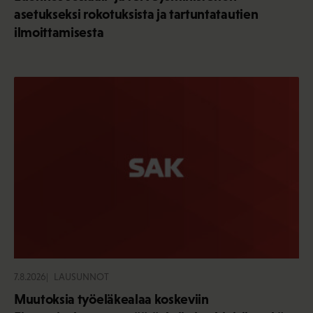
asetukseksi rokotuksista ja tartuntatautien
ilmoittamisesta
7.8.2026
LAUSUNNOT
Muutoksia työeläkealaa koskeviin