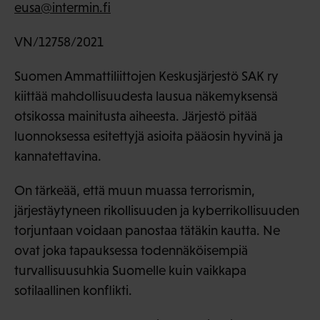
eusa@intermin.fi
VN/12758/2021
Suomen Ammattiliittojen Keskusjärjestö SAK ry
kiittää mahdollisuudesta lausua näkemyksensä
otsikossa mainitusta aiheesta. Järjestö pitää
luonnoksessa esitettyjä asioita pääosin hyvinä ja
kannatettavina.
On tärkeää, että muun muassa terrorismin,
järjestäytyneen rikollisuuden ja kyberrikollisuuden
torjuntaan voidaan panostaa tätäkin kautta. Ne
ovat joka tapauksessa todennäköisempiä
turvallisuusuhkia Suomelle kuin vaikkapa
sotilaallinen konflikti.