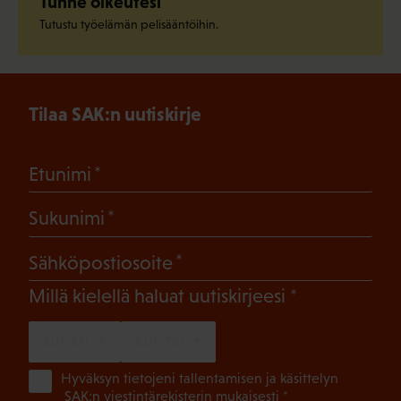
Tunne oikeutesi
Tutustu työelämän pelisääntöihin.
Tilaa SAK:n uutiskirje
(Pakollinen)
Etunimi
(Pakollinen)
Sukunimi
(Pakollinen)
Sähköpostiosoite
(Pakollinen)
Millä kielellä haluat uutiskirjeesi
SUOMI
RUOTSI
(Pa
Hyväksyn tietojeni tallentamisen ja käsittelyn
SAK:n viestintärekisterin
mukaisesti *