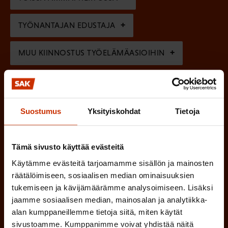
e
n
TYÖNANTAJAN EDUSTAJA
)
MUU KIINNOSTUS TYÖELÄMÄASIOIHIN
(
Millä kielellä haluat uutiskirjeesi
P
Suostumus
Yksityiskohdat
Tietoja
SUOMI
RUOTSI
a
k
Tämä sivusto käyttää evästeitä
o
(
Käytämme evästeitä tarjoamamme sisällön ja mainosten
Hyväksyn tietojeni tallentamisen ja käsittelyn
räätälöimiseen, sosiaalisen median ominaisuuksien
P
l
SAK:n viestintärekisterin
mukaisesti *
tukemiseen ja kävijämäärämme analysoimiseen. Lisäksi
a
l
jaamme sosiaalisen median, mainosalan ja analytiikka-
k
i
alan kumppaneillemme tietoja siitä, miten käytät
o
sivustoamme. Kumppanimme voivat yhdistää näitä