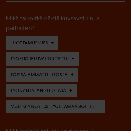
l
P
o
i
a
l
Mikä tai mitkä näistä kuvaavat sinua
n
k
l
parhaiten?
e
o
i
n
l
LUOTTAMUSMIES
n
)
l
e
TYÖSUOJELUVALTUUTETTU
i
n
n
)
TÖISSÄ AMMATTILIITOSSA
e
n
TYÖNANTAJAN EDUSTAJA
)
MUU KIINNOSTUS TYÖELÄMÄASIOIHIN
(