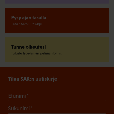
Pysy ajan tasalla
Tilaa SAK:n uutiskirje.
Tunne oikeutesi
Tutustu työelämän pelisääntöihin.
Tilaa SAK:n uutiskirje
(Pakollinen)
Etunimi
(Pakollinen)
Sukunimi