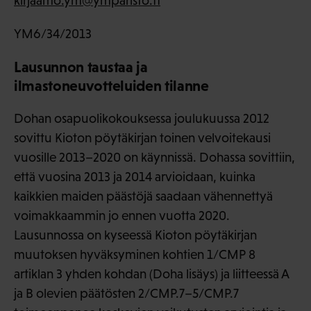
kirjaamo.ym@ymparisto.fi
YM6/34/2013
Lausunnon taustaa ja
ilmastoneuvotteluiden tilanne
Dohan osapuolikokouksessa joulukuussa 2012
sovittu Kioton pöytäkirjan toinen velvoitekausi
vuosille 2013–2020 on käynnissä. Dohassa sovittiin,
että vuosina 2013 ja 2014 arvioidaan, kuinka
kaikkien maiden päästöjä saadaan vähennettyä
voimakkaammin jo ennen vuotta 2020.
Lausunnossa on kyseessä Kioton pöytäkirjan
muutoksen hyväksyminen kohtien 1/CMP 8
artiklan 3 yhden kohdan (Doha lisäys) ja liitteessä A
ja B olevien päätösten 2/CMP.7–5/CMP.7