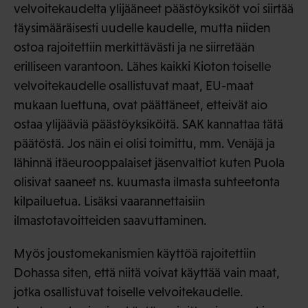
velvoitekaudelta ylijääneet päästöyksiköt voi siirtää
täysimääräisesti uudelle kaudelle, mutta niiden
ostoa rajoitettiin merkittävästi ja ne siirretään
erilliseen varantoon. Lähes kaikki Kioton toiselle
velvoitekaudelle osallistuvat maat, EU-maat
mukaan luettuna, ovat päättäneet, etteivät aio
ostaa ylijääviä päästöyksiköitä. SAK kannattaa tätä
päätöstä. Jos näin ei olisi toimittu, mm. Venäjä ja
lähinnä itäeurooppalaiset jäsenvaltiot kuten Puola
olisivat saaneet ns. kuumasta ilmasta suhteetonta
kilpailuetua. Lisäksi vaarannettaisiin
ilmastotavoitteiden saavuttaminen.
Myös joustomekanismien käyttöä rajoitettiin
Dohassa siten, että niitä voivat käyttää vain maat,
jotka osallistuvat toiselle velvoitekaudelle.