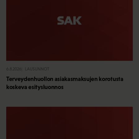
6.8.2026
LAUSUNNOT
Terveydenhuollon asiakasmaksujen korotusta
koskeva esitysluonnos