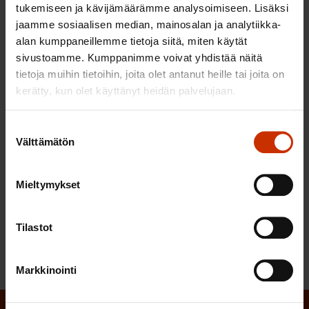
tukemiseen ja kävijämäärämme analysoimiseen. Lisäksi
käytön velvoitteen täyttämiseksi. Jokainen
jaamme sosiaalisen median, mainosalan ja analytiikka-
päästövähennysvelvoitteiden piirissä oleva maa
alan kumppaneillemme tietoja siitä, miten käytät
joutuu tekemään tiliä myös metsityksestä,
sivustoamme. Kumppanimme voivat yhdistää näitä
metsänhävityksestä ja metsänhoidosta hiilinielujen
tietoja muihin tietoihin, joita olet antanut heille tai joita on
laskentasääntöjen puitteissa. On tärkeää, että
kerätty, kun olet käyttänyt heidän palvelujaan.
hiilinielun kriteerit määrittyvät siten, että Suomen
metsät ovat hiilinieluja eikä puun käytöstä (kuten
Suostumuksen
Välttämätön
esim. metsähake) voi tulla edes potentiaalisesti
valinta
hiilidioksidia ilmaan lisäävää toimintaa.
Mieltymykset
Suomen Ammattiliittojen Keskusjärjestö SAK ry
Tilastot
Markkinointi