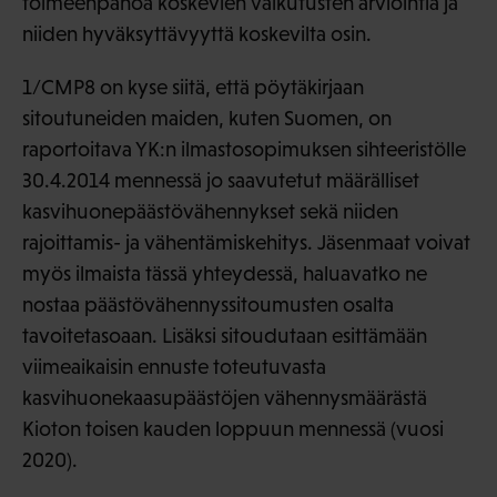
toimeenpanoa koskevien vaikutusten arviointia ja
niiden hyväksyttävyyttä koskevilta osin.
1/CMP8 on kyse siitä, että pöytäkirjaan
sitoutuneiden maiden, kuten Suomen, on
raportoitava YK:n ilmastosopimuksen sihteeristölle
30.4.2014 mennessä jo saavutetut määrälliset
kasvihuonepäästövähennykset sekä niiden
rajoittamis- ja vähentämiskehitys. Jäsenmaat voivat
myös ilmaista tässä yhteydessä, haluavatko ne
nostaa päästövähennyssitoumusten osalta
tavoitetasoaan. Lisäksi sitoudutaan esittämään
viimeaikaisin ennuste toteutuvasta
kasvihuonekaasupäästöjen vähennysmäärästä
Kioton toisen kauden loppuun mennessä (vuosi
2020).