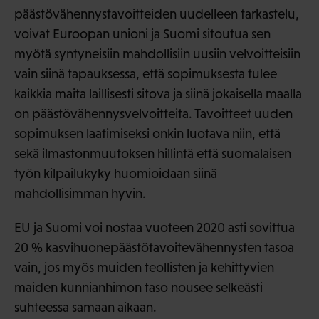
päästövähennystavoitteiden uudelleen tarkastelu,
voivat Euroopan unioni ja Suomi sitoutua sen
myötä syntyneisiin mahdollisiin uusiin velvoitteisiin
vain siinä tapauksessa, että sopimuksesta tulee
kaikkia maita laillisesti sitova ja siinä jokaisella maalla
on päästövähennysvelvoitteita. Tavoitteet uuden
sopimuksen laatimiseksi onkin luotava niin, että
sekä ilmastonmuutoksen hillintä että suomalaisen
työn kilpailukyky huomioidaan siinä
mahdollisimman hyvin.
EU ja Suomi voi nostaa vuoteen 2020 asti sovittua
20 % kasvihuonepäästötavoitevähennysten tasoa
vain, jos myös muiden teollisten ja kehittyvien
maiden kunnianhimon taso nousee selkeästi
suhteessa samaan aikaan.