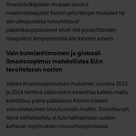
Ilmastotutkijoiden mukaan sovitut
maailmanlaajuiset Kioton pöytäkirjan mukaiset tai
sen ulkopuolella toteutettavat
päästökauppatoimet eivät riitä pysäyttämään
maapallon lämpenemistä alle kahden asteen.
Vain kunnianhimoinen ja globaali
ilmastosopimus mahdollistaa EU:n
tavoitetason noston
Vaikka ilmastosopimuksen mukainen vuosina 2013
ja 2014 tehtävä väliarviointi koskettaa kaikkia maita,
kohdistuu paine pääasiassa Kioton toiseen
velvoitekauteen sitoutuneisiin maihin. Toivottavasti
tämä välitarkastelu ei tule haittaamaan uuden
kattavan sopimuksen neuvotteluprosessia.