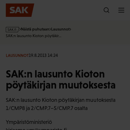
Hyppää
sisältöön
s
Näistä puhutaan
Lausunnot
a
SAK:n lausunto Kioton pöytäkir…
k
·
f
19.8.2013 14:24
LAUSUNNOT
i
SAK:n lausunto Kioton
pöytäkirjan muutoksesta
SAK:n lausunto Kioton pöytäkirjan muutoksesta
1/CMP8 ja 2/CMP.7–5/CMP.7 osalta
Ympäristöministeriö