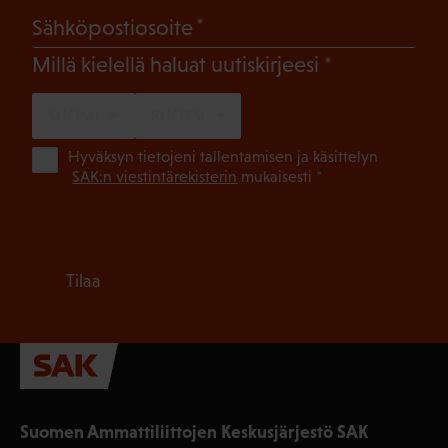
(Pakollinen)
Sähköpostiosoite
(Pakollinen)
Millä kielellä haluat uutiskirjeesi
SUOMI
RUOTSI
(Pa
Hyväksyn tietojeni tallentamisen ja käsittelyn
SAK:n viestintärekisterin
mukaisesti *
Tilaa
Suomen Ammattiliittojen Keskusjärjestö SAK