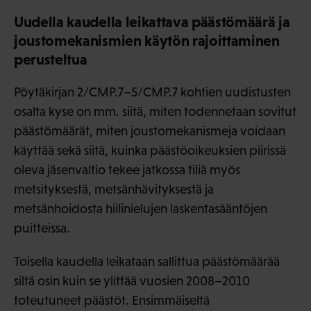
Uudella kaudella leikattava päästömäärä ja
joustomekanismien käytön rajoittaminen
perusteltua
Pöytäkirjan 2/CMP.7–5/CMP.7 kohtien uudistusten
osalta kyse on mm. siitä, miten todennetaan sovitut
päästömäärät, miten joustomekanismeja voidaan
käyttää sekä siitä, kuinka päästöoikeuksien piirissä
oleva jäsenvaltio tekee jatkossa tiliä myös
metsityksestä, metsänhävityksestä ja
metsänhoidosta hiilinielujen laskentasääntöjen
puitteissa.
Toisella kaudella leikataan sallittua päästömäärää
siltä osin kuin se ylittää vuosien 2008–2010
toteutuneet päästöt. Ensimmäiseltä