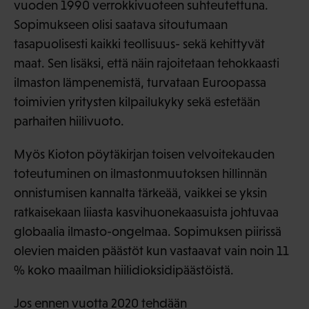
vuoden 1990 verrokkivuoteen suhteutettuna.
Sopimukseen olisi saatava sitoutumaan
tasapuolisesti kaikki teollisuus- sekä kehittyvät
maat. Sen lisäksi, että näin rajoitetaan tehokkaasti
ilmaston lämpenemistä, turvataan Euroopassa
toimivien yritysten kilpailukyky sekä estetään
parhaiten hiilivuoto.
Myös Kioton pöytäkirjan toisen velvoitekauden
toteutuminen on ilmastonmuutoksen hillinnän
onnistumisen kannalta tärkeää, vaikkei se yksin
ratkaisekaan liiasta kasvihuonekaasuista johtuvaa
globaalia ilmasto-ongelmaa. Sopimuksen piirissä
olevien maiden päästöt kun vastaavat vain noin 11
% koko maailman hiilidioksidipäästöistä.
Jos ennen vuotta 2020 tehdään