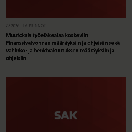
7.8.2026
LAUSUNNOT
Muutoksia työeläkealaa koskeviin
Finanssivalvonnan määräyksiin ja ohjeisiin sekä
vahinko- ja henkivakuutuksen määräyksiin ja
ohjeisiin