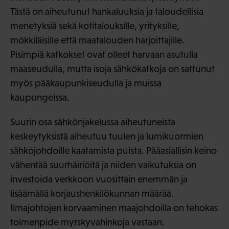
Tästä on aiheutunut hankaluuksia ja taloudellisia
menetyksiä sekä kotitalouksille, yrityksille,
mökkiläisille että maatalouden harjoittajille.
Pisimpiä katkokset ovat olleet harvaan asutulla
maaseudulla, mutta isoja sähkökatkoja on sattunut
myös pääkaupunkiseudulla ja muissa
kaupungeissa.
Suurin osa sähkönjakelussa aiheutuneista
keskeytyksistä aiheutuu tuulen ja lumikuormien
sähköjohdoille kaatamista puista. Pääasiallisin keino
vähentää suurhäiriöitä ja niiden vaikutuksia on
investoida verkkoon vuosittain enemmän ja
lisäämällä korjaushenkilökunnan määrää.
Ilmajohtojen korvaaminen maajohdoilla on tehokas
toimenpide myrskyvahinkoja vastaan.