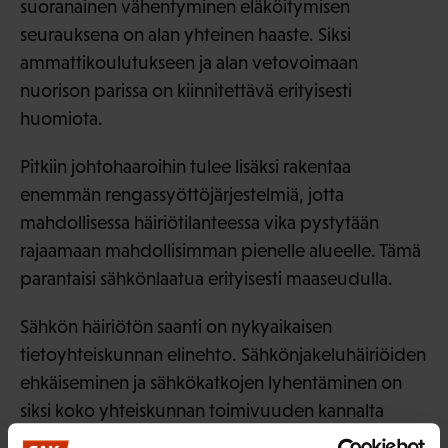
suoranainen vähentyminen eläköitymisen
seurauksena on alan yhteinen haaste. Siksi
ammattikoulutukseen ja alan vetovoimaan
nuorison parissa on kiinnitettävä erityisesti
huomiota.
Pitkiin johtohaaroihin tulee lisäksi rakentaa
enemmän rengassyöttöjärjestelmiä, jotta
mahdollisessa häiriötilanteessa vika pystytään
rajaamaan mahdollisimman pienelle alueelle. Tämä
parantaisi sähkönlaatua erityisesti maaseudulla.
Sähkön häiriötön saanti on nykyaikaisen
tietoyhteiskunnan elinehto. Sähkönjakeluhäiriöiden
ehkäiseminen ja sähkökatkojen lyhentäminen on
siksi koko yhteiskunnan toimivuuden kannalta
ensiarvoisen tärkeä asia. SAK toteaa, että