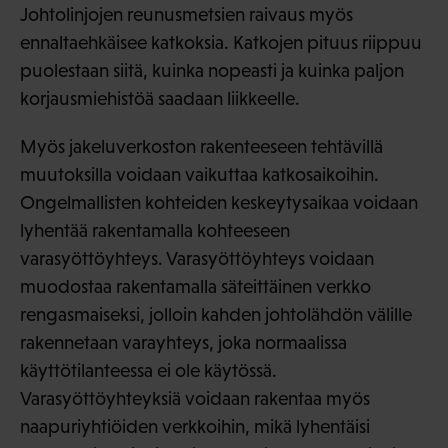
Johtolinjojen reunusmetsien raivaus myös
ennaltaehkäisee katkoksia. Katkojen pituus riippuu
puolestaan siitä, kuinka nopeasti ja kuinka paljon
korjausmiehistöä saadaan liikkeelle.
Myös jakeluverkoston rakenteeseen tehtävillä
muutoksilla voidaan vaikuttaa katkosaikoihin.
Ongelmallisten kohteiden keskeytysaikaa voidaan
lyhentää rakentamalla kohteeseen
varasyöttöyhteys. Varasyöttöyhteys voidaan
muodostaa rakentamalla säteittäinen verkko
rengasmaiseksi, jolloin kahden johtolähdön välille
rakennetaan varayhteys, joka normaalissa
käyttötilanteessa ei ole käytössä.
Varasyöttöyhteyksiä voidaan rakentaa myös
naapuriyhtiöiden verkkoihin, mikä lyhentäisi