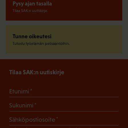
Pysy ajan tasalla
Tilaa SAK:n uutiskirje.
Tunne oikeutesi
Tutustu työelämän pelisääntöihin.
Tilaa SAK:n uutiskirje
(Pakollinen)
Etunimi
(Pakollinen)
Sukunimi
(Pakollinen)
Sähköpostiosoite