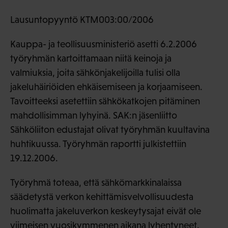
Lausuntopyyntö KTM003:00/2006
Kauppa- ja teollisuusministeriö asetti 6.2.2006
työryhmän kartoittamaan niitä keinoja ja
valmiuksia, joita sähkönjakelijoilla tulisi olla
jakeluhäiriöiden ehkäisemiseen ja korjaamiseen.
Tavoitteeksi asetettiin sähkökatkojen pitäminen
mahdollisimman lyhyinä. SAK:n jäsenliitto
Sähköliiton edustajat olivat työryhmän kuultavina
huhtikuussa. Työryhmän raportti julkistettiin
19.12.2006.
Työryhmä toteaa, että sähkömarkkinalaissa
säädetystä verkon kehittämisvelvollisuudesta
huolimatta jakeluverkon keskeytysajat eivät ole
viimeisen vuosikymmenen aikana lyhentyneet.