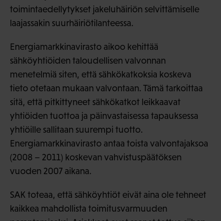
toimintaedellytykset jakeluhäiriön selvittämiselle
laajassakin suurhäiriötilanteessa.
Energiamarkkinavirasto aikoo kehittää
sähköyhtiöiden taloudellisen valvonnan
menetelmiä siten, että sähkökatkoksia koskeva
tieto otetaan mukaan valvontaan. Tämä tarkoittaa
sitä, että pitkittyneet sähkökatkot leikkaavat
yhtiöiden tuottoa ja päinvastaisessa tapauksessa
yhtiöille sallitaan suurempi tuotto.
Energiamarkkinavirasto antaa toista valvontajaksoa
(2008 – 2011) koskevan vahvistuspäätöksen
vuoden 2007 aikana.
SAK toteaa, että sähköyhtiöt eivät aina ole tehneet
kaikkea mahdollista toimitusvarmuuden