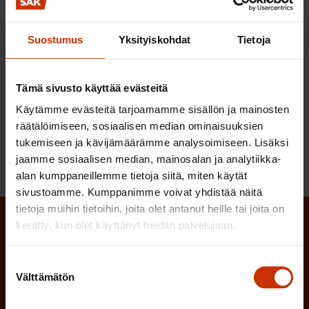
työryhmän mietinnössä on otettu varsin hyvin
huomioon ne ehdotukset, jotka Sähköliitto esitti
Suostumus
Yksityiskohdat
Tietoja
työryhmälle. SAK tukee työryhmän ehdotusten
toteuttamista.
Tämä sivusto käyttää evästeitä
Suomen Ammattiliittojen Keskusjärjestö SAK ry
Käytämme evästeitä tarjoamamme sisällön ja mainosten
räätälöimiseen, sosiaalisen median ominaisuuksien
tukemiseen ja kävijämäärämme analysoimiseen. Lisäksi
jaamme sosiaalisen median, mainosalan ja analytiikka-
alan kumppaneillemme tietoja siitä, miten käytät
sivustoamme. Kumppanimme voivat yhdistää näitä
tietoja muihin tietoihin, joita olet antanut heille tai joita on
kerätty, kun olet käyttänyt heidän palvelujaan.
Tilaa SAK:n uutiskirje ja pysy kartalla
tapahtumista
Suostumuksen
Välttämätön
valinta
SAK:n uutiskirje tarjoaa viikottain tutkittua tietoa,
asiantuntijoiden näkemyksiä ja analyysejä.