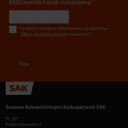
(Pakollinen)
Millä kielellä haluat uutiskirjeesi
SUOMI
RUOTSI
(Pa
Hyväksyn tietojeni tallentamisen ja käsittelyn
SAK:n viestintärekisterin
mukaisesti *
Tilaa
Suomen Ammattiliittojen Keskusjärjestö SAK
PL 157
Pitkänsillanranta 3