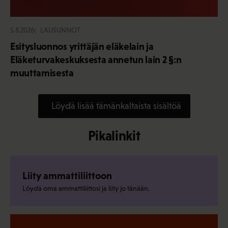
5.8.2026
LAUSUNNOT
Esitysluonnos yrittäjän eläkelain ja
Eläketurvakeskuksesta annetun lain 2 §:n
muuttamisesta
Löydä lisää tämänkaltaista sisältöä
Pikalinkit
Liity ammattiliittoon
Löydä oma ammattiliittosi ja liity jo tänään.