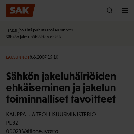
Hyppää
sisältöön
s
Näistä puhutaan
Lausunnot
a
Sähkön jakeluhäiriöiden ehkäis…
k
·
f
8.6.2007 15:10
LAUSUNNOT
i
Sähkön jakeluhäiriöiden
ehkäiseminen ja jakelun
toiminnalliset tavoitteet
KAUPPA- JA TEOLLISUUSMINISTERIÖ
PL 32
00023 Valtioneuvosto