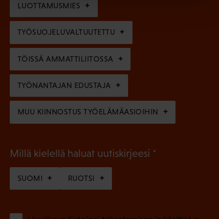
l
LUOTTAMUSMIES
n
)
l
e
TYÖSUOJELUVALTUUTETTU
i
n
n
)
TÖISSÄ AMMATTILIITOSSA
e
n
TYÖNANTAJAN EDUSTAJA
)
MUU KIINNOSTUS TYÖELÄMÄASIOIHIN
(
Millä kielellä haluat uutiskirjeesi
P
SUOMI
RUOTSI
a
k
o