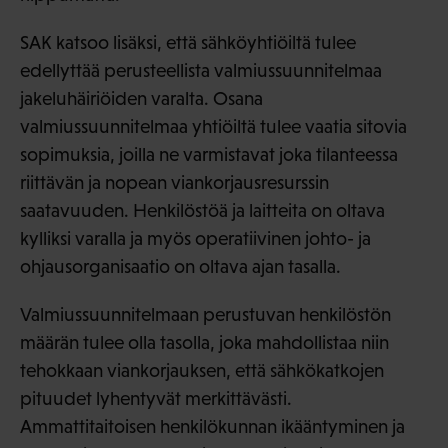
SAK katsoo lisäksi, että sähköyhtiöiltä tulee
edellyttää perusteellista valmiussuunnitelmaa
jakeluhäiriöiden varalta. Osana
valmiussuunnitelmaa yhtiöiltä tulee vaatia sitovia
sopimuksia, joilla ne varmistavat joka tilanteessa
riittävän ja nopean viankorjausresurssin
saatavuuden. Henkilöstöä ja laitteita on oltava
kylliksi varalla ja myös operatiivinen johto- ja
ohjausorganisaatio on oltava ajan tasalla.
Valmiussuunnitelmaan perustuvan henkilöstön
määrän tulee olla tasolla, joka mahdollistaa niin
tehokkaan viankorjauksen, että sähkökatkojen
pituudet lyhentyvät merkittävästi.
Ammattitaitoisen henkilökunnan ikääntyminen ja