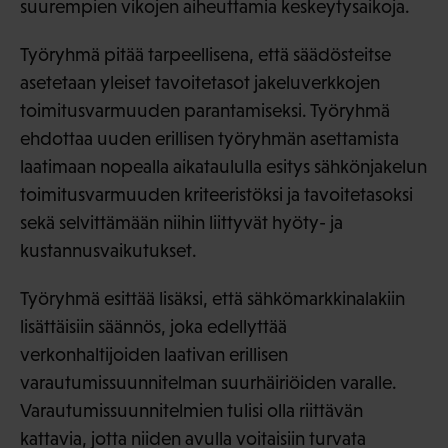
suurempien vikojen aiheuttamia keskeytysaikoja.
Työryhmä pitää tarpeellisena, että säädösteitse
asetetaan yleiset tavoitetasot jakeluverkkojen
toimitusvarmuuden parantamiseksi. Työryhmä
ehdottaa uuden erillisen työryhmän asettamista
laatimaan nopealla aikataululla esitys sähkönjakelun
toimitusvarmuuden kriteeristöksi ja tavoitetasoksi
sekä selvittämään niihin liittyvät hyöty- ja
kustannusvaikutukset.
Työryhmä esittää lisäksi, että sähkömarkkinalakiin
lisättäisiin säännös, joka edellyttää
verkonhaltijoiden laativan erillisen
varautumissuunnitelman suurhäiriöiden varalle.
Varautumissuunnitelmien tulisi olla riittävän
kattavia, jotta niiden avulla voitaisiin turvata