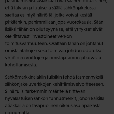
parantamiseksi. Asiakkaat ovat saanet tottua siihen,
että talvisin ja tuulisella säällä sähkönjakelussa
saattaa esiintyä häiriöitä, jotka voivat kestää
pitkäänkin, pahimmillaan jopa vuorokausia. Sään
lisäksi tähän on ollut syynä se, että yritykset eivät
ole riittävästi investoineet verkon
toimitusvarmuuteen. Osaltaan tähän on johtanut
omistajatahojen sekä toimivan johdon odotukset
yhtiöiden voittojen ja omistaja-arvon jatkuvasta
kohottamisesta.
Sähkömarkkinalakiin tulisikin tehdä täsmennyksiä
sähkönjakeluverkkojen kehittämisvelvoitteeseen.
Siinä tulisi tarkemmin määritellä riittävän
hyvälaatuisen sähkön tunnusmerkit, johon kaikilla
asiakkailla on tasapuolinen oikeus asuinpaikasta
riippumatta.