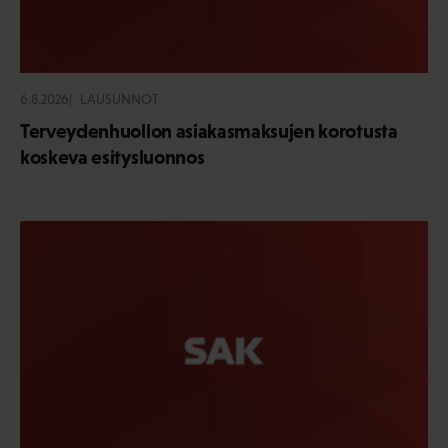
6.8.2026
LAUSUNNOT
Terveydenhuollon asiakasmaksujen korotusta
koskeva esitysluonnos