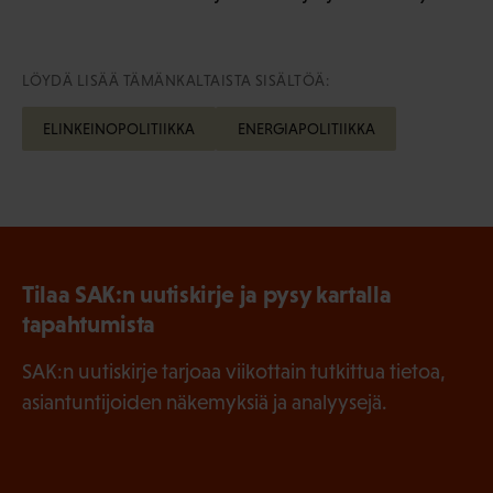
LÖYDÄ LISÄÄ TÄMÄNKALTAISTA SISÄLTÖÄ:
ELINKEINOPOLITIIKKA
ENERGIAPOLITIIKKA
Tilaa SAK:n uutiskirje ja pysy kartalla
tapahtumista
SAK:n uutiskirje tarjoaa viikottain tutkittua tietoa,
asiantuntijoiden näkemyksiä ja analyysejä.