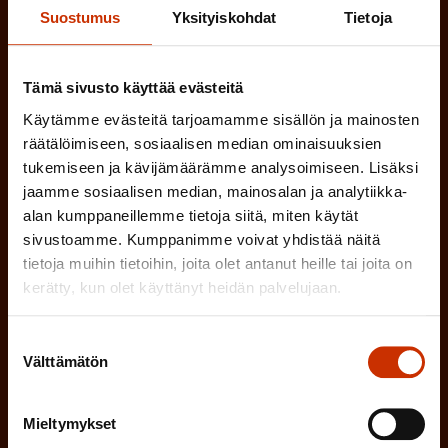
k
i
Suostumus
Yksityiskohdat
Tietoja
o
n
l
e
l
Tämä sivusto käyttää evästeitä
i
n
Käytämme evästeitä tarjoamamme sisällön ja mainosten
n
räätälöimiseen, sosiaalisen median ominaisuuksien
)
e
tukemiseen ja kävijämäärämme analysoimiseen. Lisäksi
n
jaamme sosiaalisen median, mainosalan ja analytiikka-
)
alan kumppaneillemme tietoja siitä, miten käytät
sivustoamme. Kumppanimme voivat yhdistää näitä
tietoja muihin tietoihin, joita olet antanut heille tai joita on
kerätty, kun olet käyttänyt heidän palvelujaan.
Tilaa
Suostumuksen
Välttämätön
valinta
Mieltymykset