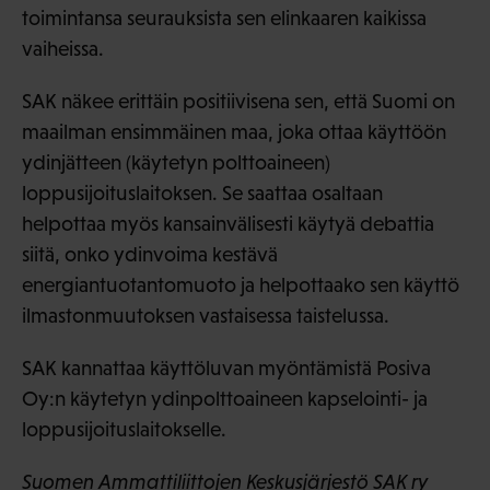
toimintansa seurauksista sen elinkaaren kaikissa
vaiheissa.
SAK näkee erittäin positiivisena sen, että Suomi on
maailman ensimmäinen maa, joka ottaa käyttöön
ydinjätteen (käytetyn polttoaineen)
loppusijoituslaitoksen. Se saattaa osaltaan
helpottaa myös kansainvälisesti käytyä debattia
siitä, onko ydinvoima kestävä
energiantuotantomuoto ja helpottaako sen käyttö
ilmastonmuutoksen vastaisessa taistelussa.
SAK kannattaa käyttöluvan myöntämistä Posiva
Oy:n käytetyn ydinpolttoaineen kapselointi- ja
loppusijoituslaitokselle.
Suomen Ammattiliittojen Keskusjärjestö SAK ry