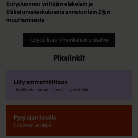
Esitysluonnos yrittäjän eläkelain ja
Eläketurvakeskuksesta annetun lain 2 §:n
muuttamisesta
Löydä lisää tämänkaltaista sisältöä
Pikalinkit
Liity ammattiliittoon
Löydä oma ammattiliittosi ja liity jo tänään.
Pysy ajan tasalla
Tilaa SAK:n uutiskirje.