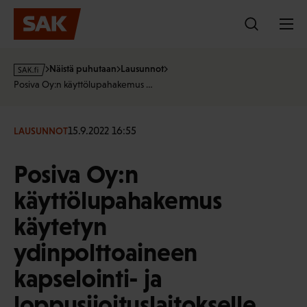
Hyppää
sisältöön
s
Näistä puhutaan
Lausunnot
a
Posiva Oy:n käyttölupahakemus …
k
·
f
15.9.2022 16:55
LAUSUNNOT
i
Posiva Oy:n
käyttölupahakemus
käytetyn
ydinpolttoaineen
kapselointi- ja
loppusijoituslaitokselle