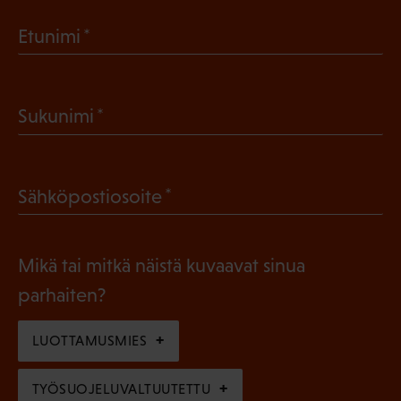
(
Etunimi
P
a
(
Sukunimi
k
P
o
a
l
(
Sähköpostiosoite
k
l
P
o
i
a
l
Mikä tai mitkä näistä kuvaavat sinua
n
k
l
parhaiten?
e
o
i
n
l
LUOTTAMUSMIES
n
)
l
e
TYÖSUOJELUVALTUUTETTU
i