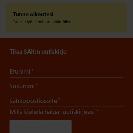
Tunne oikeutesi
Tutustu työelämän pelisääntöihin.
Tilaa SAK:n uutiskirje
(Pakollinen)
Etunimi
(Pakollinen)
Sukunimi
(Pakollinen)
Sähköpostiosoite
(Pakollinen)
Millä kielellä haluat uutiskirjeesi
SUOMI
RUOTSI