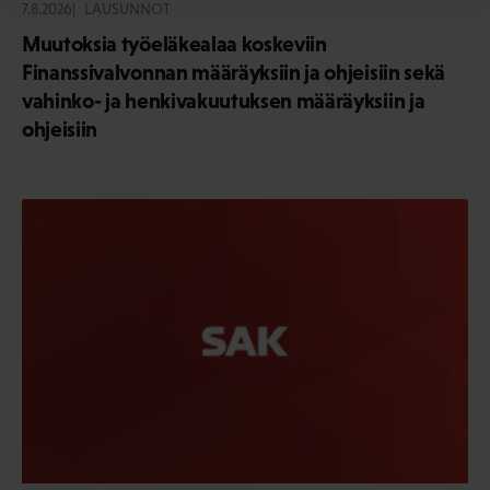
7.8.2026
LAUSUNNOT
Muutoksia työeläkealaa koskeviin
Finanssivalvonnan määräyksiin ja ohjeisiin sekä
vahinko- ja henkivakuutuksen määräyksiin ja
ohjeisiin