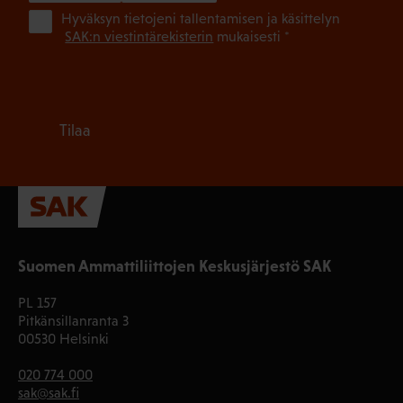
(Pa
Hyväksyn tietojeni tallentamisen ja käsittelyn
SAK:n viestintärekisterin
mukaisesti *
Tilaa
Suomen Ammattiliittojen Keskusjärjestö SAK
PL 157
Pitkänsillanranta 3
00530 Helsinki
020 774 000
sak@sak.fi