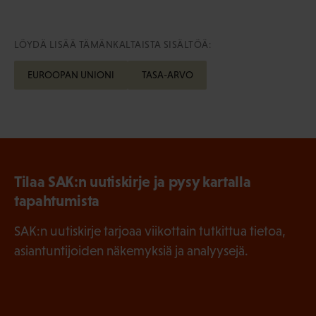
LÖYDÄ LISÄÄ TÄMÄNKALTAISTA SISÄLTÖÄ:
EUROOPAN UNIONI
TASA-ARVO
Tilaa SAK:n uutiskirje ja pysy kartalla
tapahtumista
SAK:n uutiskirje tarjoaa viikottain tutkittua tietoa,
asiantuntijoiden näkemyksiä ja analyysejä.