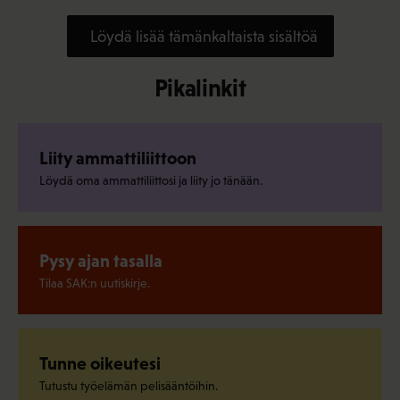
Löydä lisää tämänkaltaista sisältöä
Pikalinkit
Liity ammattiliittoon
Löydä oma ammattiliittosi ja liity jo tänään.
Pysy ajan tasalla
Tilaa SAK:n uutiskirje.
Tunne oikeutesi
Tutustu työelämän pelisääntöihin.