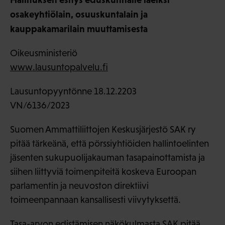
osakeyhtiölain, osuuskuntalain ja
kauppakamarilain muuttamisesta
Oikeusministeriö
www.lausuntopalvelu.fi
Lausuntopyyntönne 18.12.2203
VN/6136/2023
Suomen Ammattiliittojen Keskusjärjestö SAK ry
pitää tärkeänä, että pörssiyhtiöiden hallintoelinten
jäsenten sukupuolijakauman tasapainottamista ja
siihen liittyviä toimenpiteitä koskeva Euroopan
parlamentin ja neuvoston direktiivi
toimeenpannaan kansallisesti viivytyksettä.
Tasa-arvon edistämisen näkökulmasta SAK pitää