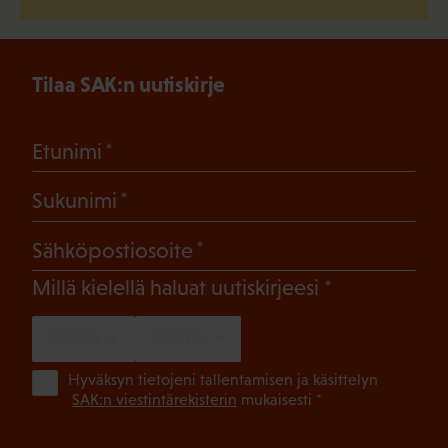
Tilaa SAK:n uutiskirje
(Pakollinen)
Etunimi
(Pakollinen)
Sukunimi
(Pakollinen)
Sähköpostiosoite
(Pakollinen)
Millä kielellä haluat uutiskirjeesi
SUOMI
RUOTSI
(Pa
Hyväksyn tietojeni tallentamisen ja käsittelyn
SAK:n viestintärekisterin
mukaisesti *