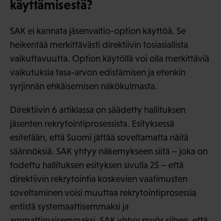
käyttämisestä?
SAK ei kannata jäsenvaltio-option käyttöä. Se
heikentää merkittävästi direktiivin tosiasiallista
vaikuttavuutta. Option käytöllä voi olla merkittäviä
vaikutuksia tasa-arvon edistämisen ja etenkin
syrjinnän ehkäisemisen näkökulmasta.
Direktiivin 6 artiklassa on säädetty hallituksen
jäsenten rekrytointiprosessista. Esityksessä
esitetään, että Suomi jättää soveltamatta näitä
säännöksiä. SAK yhtyy näkemykseen siitä – joka on
todettu hallituksen esityksen sivulla 25 – että
direktiivin rekrytointia koskevien vaatimusten
soveltaminen voisi muuttaa rekrytointiprosessia
entistä systemaattisemmaksi ja
ammattimaisemmaksi. SAK yhtyy myös siihen, että