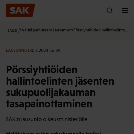
Hyppää
sisältöön
s
Näistä puhutaan
Lausunnot
Pörssiyhtiöiden hallintoelinte…
a
k
·
30.1.2024 16:39
LAUSUNNOT
f
i
Pörssiyhtiöiden
hallintoelinten jäsenten
sukupuolijakauman
tasapainottaminen
SAK:n lausunto oikeusministeriölle
Hallituksen esitys eduskunnalle laeiksi