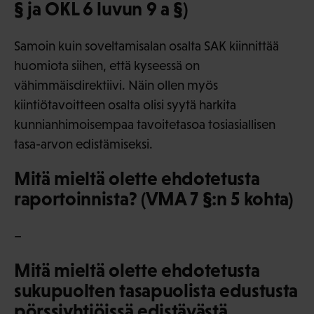
§ ja OKL 6 luvun 9 a §)
Samoin kuin soveltamisalan osalta SAK kiinnittää
huomiota siihen, että kyseessä on
vähimmäisdirektiivi. Näin ollen myös
kiintiötavoitteen osalta olisi syytä harkita
kunnianhimoisempaa tavoitetasoa tosiasiallisen
tasa-arvon edistämiseksi.
Mitä mieltä olette ehdotetusta
raportoinnista? (VMA 7 §:n 5 kohta)
–
Mitä mieltä olette ehdotetusta
sukupuolten tasapuolista edustusta
pörssiyhtiöissä edistävästä