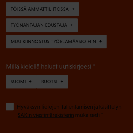
n
)
TÖISSÄ AMMATTILIITOSSA
e
n
TYÖNANTAJAN EDUSTAJA
)
MUU KIINNOSTUS TYÖELÄMÄASIOIHIN
(
Millä kielellä haluat uutiskirjeesi
P
SUOMI
RUOTSI
a
k
o
(
Hyväksyn tietojeni tallentamisen ja käsittelyn
P
l
SAK:n viestintärekisterin
mukaisesti *
a
l
k