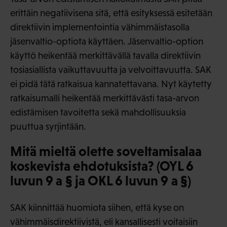
erittäin negatiivisena sitä, että esityksessä esitetään
direktiivin implementointia vähimmäistasolla
jäsenvaltio-optiota käyttäen. Jäsenvaltio-option
käyttö heikentää merkittävällä tavalla direktiivin
tosiasiallista vaikuttavuutta ja velvoittavuutta. SAK
ei pidä tätä ratkaisua kannatettavana. Nyt käytetty
ratkaisumalli heikentää merkittävästi tasa-arvon
edistämisen tavoitetta sekä mahdollisuuksia
puuttua syrjintään.
Mitä mieltä olette soveltamisalaa
koskevista ehdotuksista? (OYL 6
luvun 9 a § ja OKL 6 luvun 9 a §)
SAK kiinnittää huomiota siihen, että kyse on
vähimmäisdirektiivistä, eli kansallisesti voitaisiin