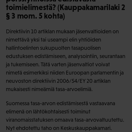
toimielimestä? (Kauppakamarilaki 2
§ 3 mom. 5 kohta)
Direktiivin 10 artiklan mukaan jäsenvaltioiden on
nimettävä yksi tai useampi elin yhtiöiden
hallintoelinten sukupuolten tasapuolisen
edustuksen edistämiseen, analysointiin, seurantaan
ja tukemiseen. Tätä varten jäsenvaltiot voivat
nimetä esimerkiksi niiden Euroopan parlamentin ja
neuvoston direktiivin 2006/54/EY 20 artiklan
mukaisesti nimeämiä tasa-arvoelimiä.
Suomessa tasa-arvon edistämisestä vastaavana
elimenä on lähtökohtaisesti toiminut
viranomaisstatuksen omaava tasa-arvovaltuutettu.
Nyt ehdotettu taho on Keskuskauppakamari.