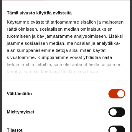
on käytännössä kansallisesti käytetty tasa-arvolain
mukaista hyvitystä. Tällaista viittausta ei ole esitetty
Tämä sivusto käyttää evästeitä
hallituksen esityksessä missään kohdassa. Suhteessa
Käytämme evästeitä tarjoamamme sisällön ja mainosten
direktiiviin seuraamusjärjestelmää ei ole kuvattu
räätälöimiseen, sosiaalisen median ominaisuuksien
tukemiseen ja kävijämäärämme analysoimiseen. Lisäksi
tarpeeksi selkeästi, eikä analysoitu sitä, täyttäisikö
jaamme sosiaalisen median, mainosalan ja analytiikka-
ehdotettu malli tosiasiassa direktiivin
alan kumppaneillemme tietoja siitä, miten käytät
vähimmäisvaatimukset. Tämä korostuu etenkin
sivustoamme. Kumppanimme voivat yhdistää näitä
silloin, jos edellytykset jäsenvaltio-option
tietoja muihin tietoihin, joita olet antanut heille tai joita on
soveltamatta jättämiselle eivät enää täyttyisi. SAK:n
kerätty, kun olet käyttänyt heidän palvelujaan.
näkemyksen mukaan tämä on hallituksen
esityksessä merkittävä puute.
Suostumuksen
Välttämätön
valinta
Lisäksi SAK kiinnittää huomiota siihen, että
direktiivin 6 artiklan 4 kohdassa on säännökset
Mieltymykset
todistustaakasta. Mikäli rekrytointiprosessia
koskevat säännökset tulevat Suomessa
Tilastot