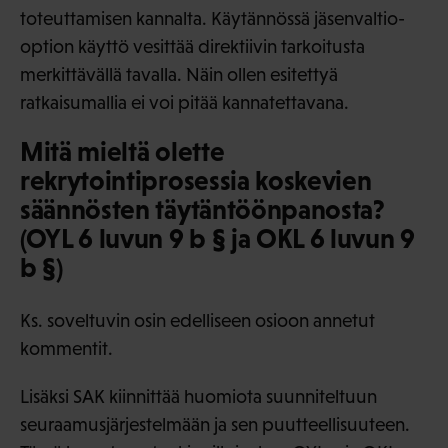
toteuttamisen kannalta. Käytännössä jäsenvaltio-
option käyttö vesittää direktiivin tarkoitusta
merkittävällä tavalla. Näin ollen esitettyä
ratkaisumallia ei voi pitää kannatettavana.
Mitä mieltä olette
rekrytointiprosessia koskevien
säännösten täytäntöönpanosta?
(OYL 6 luvun 9 b § ja OKL 6 luvun 9
b §)
Ks. soveltuvin osin edelliseen osioon annetut
kommentit.
Lisäksi SAK kiinnittää huomiota suunniteltuun
seuraamusjärjestelmään ja sen puutteellisuuteen.