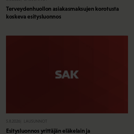
Terveydenhuollon asiakasmaksujen korotusta
koskeva esitysluonnos
5.8.2026
LAUSUNNOT
Esitysluonnos yrittäjän eläkelain ja