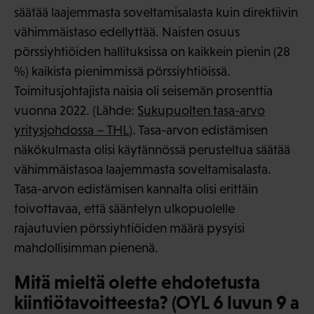
säätää laajemmasta soveltamisalasta kuin direktiivin
vähimmäistaso edellyttää. Naisten osuus
pörssiyhtiöiden hallituksissa on kaikkein pienin (28
%) kaikista pienimmissä pörssiyhtiöissä.
Toimitusjohtajista naisia oli seisemän prosenttia
vuonna 2022. (Lähde:
Sukupuolten tasa-arvo
yritysjohdossa – THL
). Tasa-arvon edistämisen
näkökulmasta olisi käytännössä perusteltua säätää
vähimmäistasoa laajemmasta soveltamisalasta.
Tasa-arvon edistämisen kannalta olisi erittäin
toivottavaa, että sääntelyn ulkopuolelle
rajautuvien pörssiyhtiöiden määrä pysyisi
mahdollisimman pienenä.
Mitä mieltä olette ehdotetusta
kiintiötavoitteesta? (OYL 6 luvun 9 a