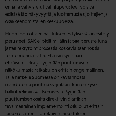
ennalta vahvistetut valintaperusteet voisivat
edistää läpinäkyvyyttä ja luottamusta sijoittajien ja
osakkeenomistajien keskuudessa.
Huomioon ottaen hallituksen esityksessäkin esitetyt
perusteet, SAK ei pidä millään tapaa perusteltuna
jättää rekrytointiprosessia koskevia säännöksiä
toimeenpanematta. Etenkin syrjinnän
ehkäisemiseksi ja syrjintään puuttumisen
näkökulmasta ratkaisu on erittäin ongelmallinen.
Tällä hetkellä Suomessa on käytännössä
mahdotonta puuttua syrjintään, kun on kyse
hallintoelimiin valitsemisesta. Syrjintään
puuttumisen osalta direktiivin 6 artiklan
täysimääräinen implementointi olisi ollut erittäin
tärkeä elementti direktiivin tarkoituksen