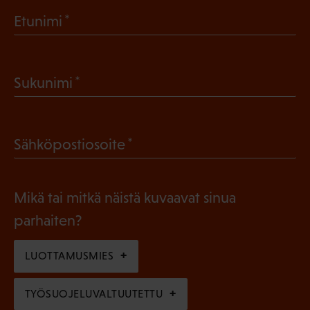
(
Etunimi
P
a
(
Sukunimi
k
P
o
a
l
(
Sähköpostiosoite
k
l
P
o
i
a
l
Mikä tai mitkä näistä kuvaavat sinua
n
k
l
parhaiten?
e
o
i
n
l
LUOTTAMUSMIES
n
)
l
e
TYÖSUOJELUVALTUUTETTU
i
n