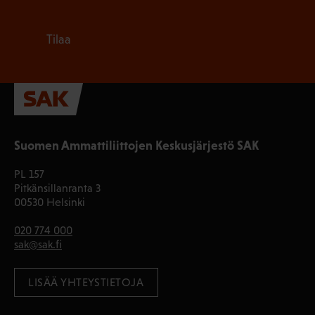
Tilaa
Suomen Ammattiliittojen Keskusjärjestö SAK
PL 157
Pitkänsillanranta 3
00530 Helsinki
020 774 000
sak@sak.fi
LISÄÄ YHTEYSTIETOJA