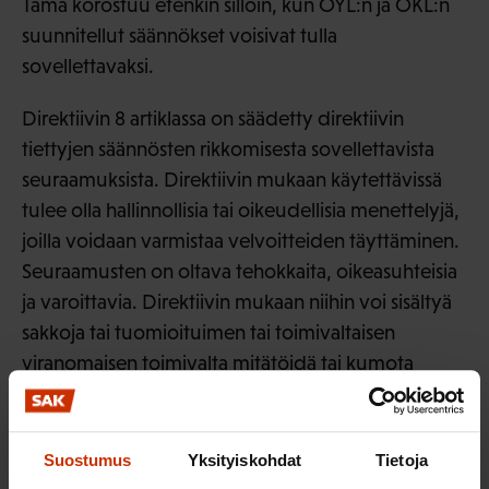
Tämä korostuu etenkin silloin, kun OYL:n ja OKL:n
suunnitellut säännökset voisivat tulla
sovellettavaksi.
Direktiivin 8 artiklassa on säädetty direktiivin
tiettyjen säännösten rikkomisesta sovellettavista
seuraamuksista. Direktiivin mukaan käytettävissä
tulee olla hallinnollisia tai oikeudellisia menettelyjä,
joilla voidaan varmistaa velvoitteiden täyttäminen.
Seuraamusten on oltava tehokkaita, oikeasuhteisia
ja varoittavia. Direktiivin mukaan niihin voi sisältyä
sakkoja tai tuomioituimen tai toimivaltaisen
viranomaisen toimivalta mitätöidä tai kumota
annettujen kansallisten säännösten vastaisesti tehty
valintapäätös.
Suostumus
Yksityiskohdat
Tietoja
EU:n tasa-arvodirektiivien seuraamusjärjestelmässä