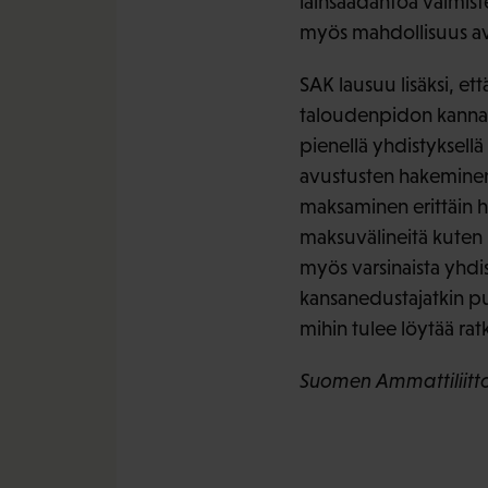
lainsäädäntöä valmistel
myös mahdollisuus ava
SAK lausuu lisäksi, e
taloudenpidon kannalt
pienellä yhdistyksell
avustusten hakeminen,
maksaminen erittäin h
maksuvälineitä kuten 
myös varsinaista yhdis
kansanedustajatkin pu
mihin tulee löytää rat
Suomen Ammattiliittoj