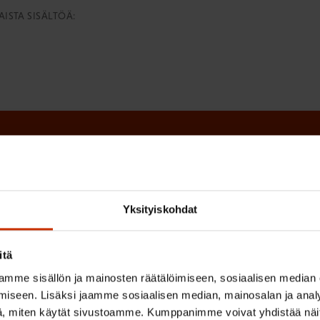
ISTA SISÄLTÖÄ:
irje ja pysy kartalla tapahtumi
tutkittua tietoa, asiantuntijoiden näkemyksiä ja analyysejä.
Yksityiskohdat
itä
mme sisällön ja mainosten räätälöimiseen, sosiaalisen median
(
Sukunimi
iseen. Lisäksi jaamme sosiaalisen median, mainosalan ja analy
P
, miten käytät sivustoamme. Kumppanimme voivat yhdistää näitä t