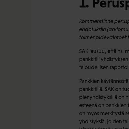
1. Perus
Kommenttinne peruspa
ehdotuksiin (arviomui
toimenpidevaihtoehto
SAK lausuu, että ns. 
pankkitili yhdistyksen
taloudellisen raporto
Pankkien käytännöstä o
pankkitiliä. SAK on tuo
pienyhdistyksillä on 
esteenä on pankkien t
on myös merkitystä sei
yhdistyksiä, joiden t