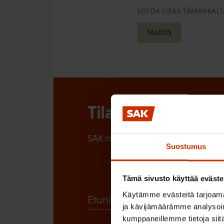
LÖYDÄ LISÄÄ TÄMÄNKALTA
TALOUS
Tilaa SAK:n uutisk
SAK:n uutiskirje tarjoaa viikottain 
Suostumus
Tämä sivusto käyttää eväste
Käytämme evästeitä tarjoama
(
Etunimi
ja kävijämäärämme analysoim
P
kumppaneillemme tietoja siitä