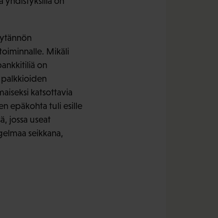
ä yhdistyksillä on
äytännön
oiminnalle. Mikäli
ankkitiliä on
 palkkioiden
aiseksi katsottavia
n epäkohta tuli esille
ä, jossa useat
gelmaa seikkana,