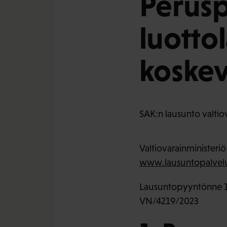
Perusp
luotto
koskev
SAK:n lausunto valtiov
Valtiovarainministeriö
www.lausuntopalvelu
Lausuntopyyntönne 1
VN/4219/2023