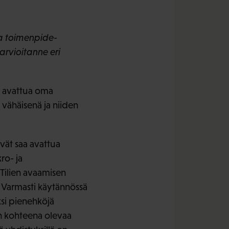
ja toimenpide-
arvioitanne eri
a avattua oma
 vähäisenä ja niiden
ivät saa avattua
ro- ja
 Tilien avaamisen
 Varmasti käytännössä
ksi pienehköjä
ön kohteena olevaa