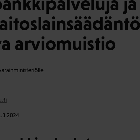
ankkipalveluja ja
laitoslainsäädänt
a arviomuistio
arainministeriölle
.fi
.3.2024