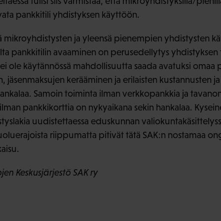
taessa tulisi siis varmistaa, että mikroyhdistyksillä/pienill
ta pankkitili yhdistyksen käyttöön.
ttä mikroyhdistysten ja yleensä pienempien yhdistysten k
a pankkitilin avaaminen on perusedellytys yhdistyksen t
ä ei ole käytännössä mahdollisuutta saada avatuksi omaa p
 jäsenmaksujen kerääminen ja erilaisten kustannusten ja
ankalaa. Samoin toiminta ilman verkkopankkia ja tavanom
ilman pankkikorttia on nykyaikana sekin hankalaa. Kyseine
tyslakia uudistettaessa eduskunnan valiokuntakäsittelyss
oluerajoista riippumatta pitivät tätä SAK:n nostamaa on
kaisu.
en Keskusjärjestö SAK ry