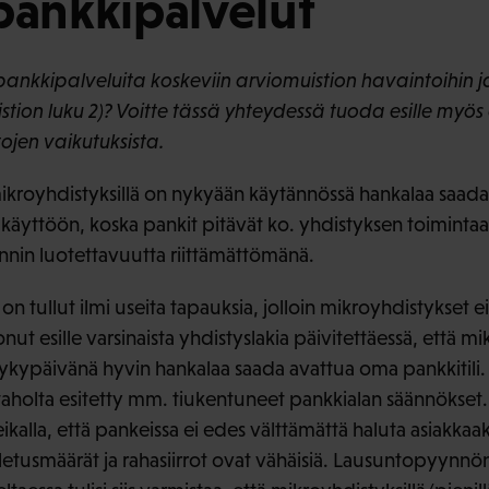
pankkipalvelut
nkkipalveluita koskeviin arviomuistion havaintoihin 
stion luku 2)? Voitte tässä yhteydessä tuoda esille myös 
jen vaikutuksista.
mikroyhdistyksillä on nykyään käytännössä hankalaa saad
 käyttöön, koska pankit pitävät ko. yhdistyksen toimintaa
innin luotettavuutta riittämättömänä.
n tullut ilmi useita tapauksia, jolloin mikroyhdistykset e
nut esille varsinaista yhdistyslakia päivitettäessä, että mik
nykypäivänä hyvin hankalaa saada avattua oma pankkitili.
aholta esitetty mm. tiukentuneet pankkialan säännökset.
kalla, että pankeissa ei edes välttämättä haluta asiakkaa
alletusmäärät ja rahasiirrot ovat vähäisiä. Lausuntopyynn