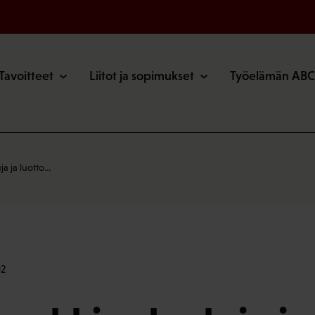
o
Tavoitteet
Liitot ja sopimukset
Työelämän ABC
a ja luotto…
02