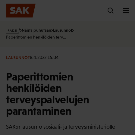
Hyppää
sisältöön
s
Näistä puhutaan
Lausunnot
a
Paperittomien henkilöiden terv…
k
·
f
8.4.2022 15:04
LAUSUNNOT
i
Paperittomien
henkilöiden
terveyspalvelujen
parantaminen
SAK:n lausunto sosiaali- ja terveysministeriölle