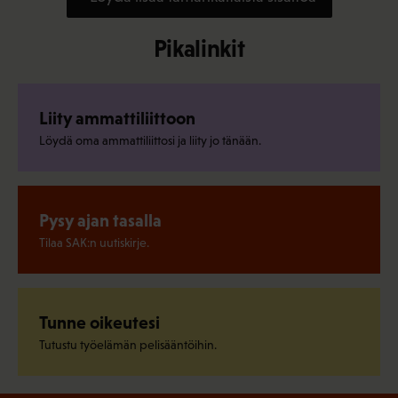
Pikalinkit
Liity ammattiliittoon
Löydä oma ammattiliittosi ja liity jo tänään.
Pysy ajan tasalla
Tilaa SAK:n uutiskirje.
Tunne oikeutesi
Tutustu työelämän pelisääntöihin.