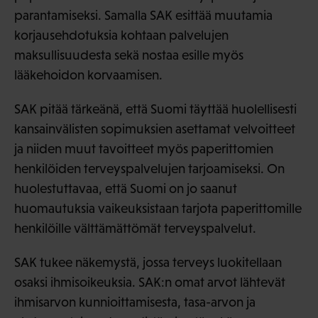
parantamiseksi. Samalla SAK esittää muutamia
korjausehdotuksia kohtaan palvelujen
maksullisuudesta sekä nostaa esille myös
lääkehoidon korvaamisen.
SAK pitää tärkeänä, että Suomi täyttää huolellisesti
kansainvälisten sopimuksien asettamat velvoitteet
ja niiden muut tavoitteet myös paperittomien
henkilöiden terveyspalvelujen tarjoamiseksi. On
huolestuttavaa, että Suomi on jo saanut
huomautuksia vaikeuksistaan tarjota paperittomille
henkilöille välttämättömät terveyspalvelut.
SAK tukee näkemystä, jossa terveys luokitellaan
osaksi ihmisoikeuksia. SAK:n omat arvot lähtevät
ihmisarvon kunnioittamisesta, tasa-arvon ja