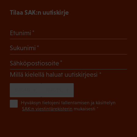
Tilaa SAK:n uutiskirje
(Pakollinen)
Etunimi
(Pakollinen)
Sukunimi
(Pakollinen)
Sähköpostiosoite
(Pakollinen)
Millä kielellä haluat uutiskirjeesi
SUOMI
RUOTSI
(Pa
Hyväksyn tietojeni tallentamisen ja käsittelyn
SAK:n viestintärekisterin
mukaisesti *