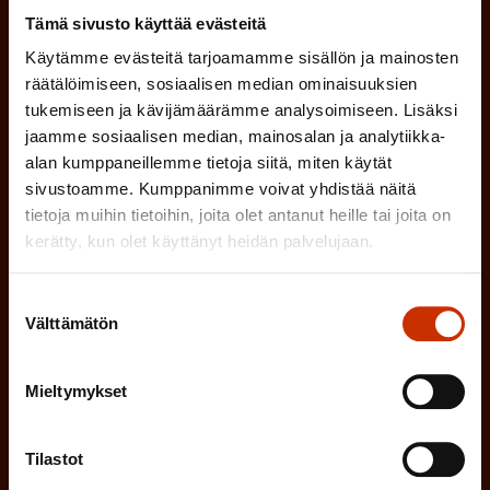
P
Tämä sivusto käyttää evästeitä
a
Käytämme evästeitä tarjoamamme sisällön ja mainosten
(
Sukunimi
räätälöimiseen, sosiaalisen median ominaisuuksien
k
P
tukemiseen ja kävijämäärämme analysoimiseen. Lisäksi
o
jaamme sosiaalisen median, mainosalan ja analytiikka-
a
l
alan kumppaneillemme tietoja siitä, miten käytät
(
Sähköpostiosoite
k
sivustoamme. Kumppanimme voivat yhdistää näitä
l
P
tietoja muihin tietoihin, joita olet antanut heille tai joita on
o
i
kerätty, kun olet käyttänyt heidän palvelujaan.
a
l
Mikä tai mitkä näistä kuvaavat sinua
n
k
l
parhaiten?
Suostumuksen
e
o
Välttämätön
i
valinta
n
l
LUOTTAMUSMIES
n
)
l
Mieltymykset
e
TYÖSUOJELUVALTUUTETTU
i
n
Tilastot
n
)
TÖISSÄ AMMATTILIITOSSA