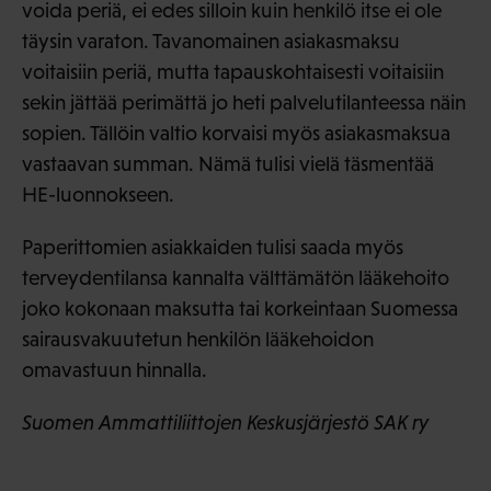
voida periä, ei edes silloin kuin henkilö itse ei ole
täysin varaton. Tavanomainen asiakasmaksu
voitaisiin periä, mutta tapauskohtaisesti voitaisiin
sekin jättää perimättä jo heti palvelutilanteessa näin
sopien. Tällöin valtio korvaisi myös asiakasmaksua
vastaavan summan. Nämä tulisi vielä täsmentää
HE-luonnokseen.
Paperittomien asiakkaiden tulisi saada myös
terveydentilansa kannalta välttämätön lääkehoito
joko kokonaan maksutta tai korkeintaan Suomessa
sairausvakuutetun henkilön lääkehoidon
omavastuun hinnalla.
Suomen Ammattiliittojen Keskusjärjestö SAK ry