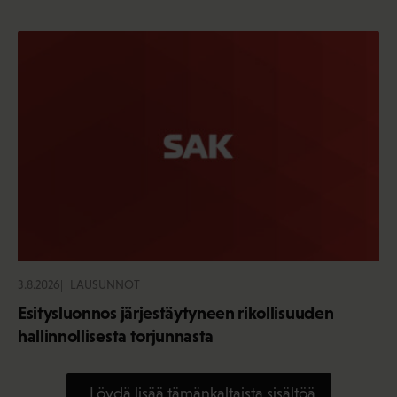
3.8.2026
LAUSUNNOT
Esitysluonnos järjestäytyneen rikollisuuden
hallinnollisesta torjunnasta
Löydä lisää tämänkaltaista sisältöä