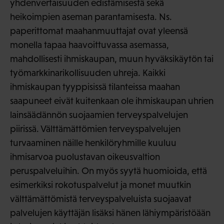
yhdenvertaisuuden edistämisestä sekä
heikoimpien aseman parantamisesta. Ns.
paperittomat maahanmuuttajat ovat yleensä
monella tapaa haavoittuvassa asemassa,
mahdollisesti ihmiskaupan, muun hyväksikäytön tai
työmarkkinarikollisuuden uhreja. Kaikki
ihmiskaupan tyyppisissä tilanteissa maahan
saapuneet eivät kuitenkaan ole ihmiskaupan uhrien
lainsäädännön suojaamien terveyspalvelujen
piirissä. Välttämättömien terveyspalvelujen
turvaaminen näille henkilöryhmille kuuluu
ihmisarvoa puolustavan oikeusvaltion
peruspalveluihin. On myös syytä huomioida, että
esimerkiksi rokotuspalvelut ja monet muutkin
välttämättömistä terveyspalveluista suojaavat
palvelujen käyttäjän lisäksi hänen lähiympäristöään