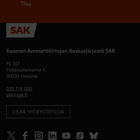
Tilaa
Suomen Ammattiliittojen Keskusjärjestö SAK
PL 157
Pitkänsillanranta 3
00530 Helsinki
020 774 000
sak@sak.fi
LISÄÄ YHTEYSTIETOJA