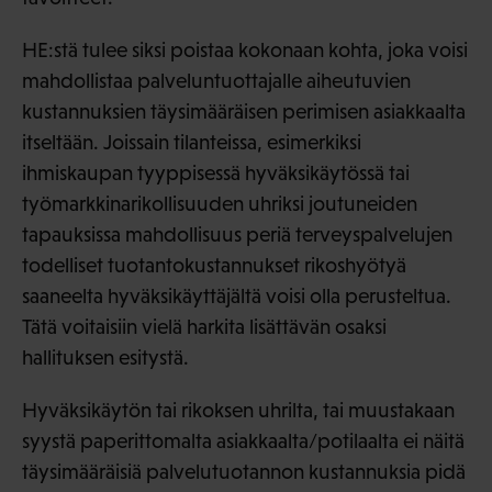
HE:stä tulee siksi poistaa kokonaan kohta, joka voisi
mahdollistaa palveluntuottajalle aiheutuvien
kustannuksien täysimääräisen perimisen asiakkaalta
itseltään. Joissain tilanteissa, esimerkiksi
ihmiskaupan tyyppisessä hyväksikäytössä tai
työmarkkinarikollisuuden uhriksi joutuneiden
tapauksissa mahdollisuus periä terveyspalvelujen
todelliset tuotantokustannukset rikoshyötyä
saaneelta hyväksikäyttäjältä voisi olla perusteltua.
Tätä voitaisiin vielä harkita lisättävän osaksi
hallituksen esitystä.
Hyväksikäytön tai rikoksen uhrilta, tai muustakaan
syystä paperittomalta asiakkaalta/potilaalta ei näitä
täysimääräisiä palvelutuotannon kustannuksia pidä