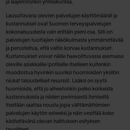
ja laajemminkin yhteiskuntaa.
Lausuttavana olevien palvelujen käyttömäärät ja
kustannukset ovat Suomen terveyspalvelujen
kokonaisuudesta vain erittäin pieni osa. Silti on
palvelujen tuottajien näkökulmasta ymmärrettävää
ja perusteltua, että valtio korvaa kustannukset.
Kustannukset voivat näille haavoittuvassa asemassa
oleville asiakkaille/potilaille itselleen kuitenkin
muodostua hyvinkin suuriksi huomioiden yksilön
niukat taloudelliset resurssit. Lisäksi on syytä
huomioida, että jo aiheetonkin pelko korkeista
kustannuksista ja niiden perimisestä ihmiseltä
itseltään saattaa nousta jopa välttämättömien
palvelujen käytön esteeksi ja näin vesittää koko
käsiteltävänä olevan hallituksen esityksen
tavoitteet.