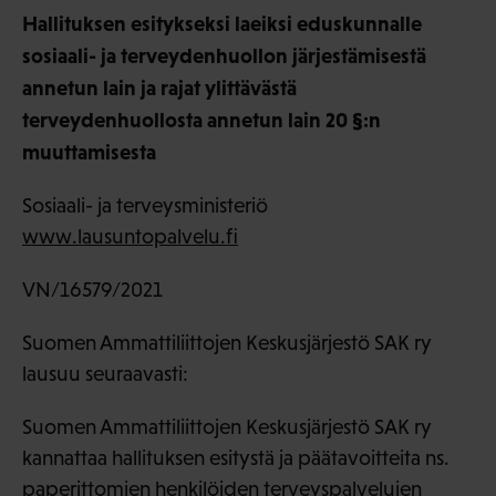
Hallituksen esitykseksi laeiksi eduskunnalle
sosiaali- ja terveydenhuollon järjestämisestä
annetun lain ja rajat ylittävästä
terveydenhuollosta annetun lain 20 §:n
muuttamisesta
Sosiaali- ja terveysministeriö
www.lausuntopalvelu.fi
VN/16579/2021
Suomen Ammattiliittojen Keskusjärjestö SAK ry
lausuu seuraavasti:
Suomen Ammattiliittojen Keskusjärjestö SAK ry
kannattaa hallituksen esitystä ja päätavoitteita ns.
paperittomien henkilöiden terveyspalvelujen