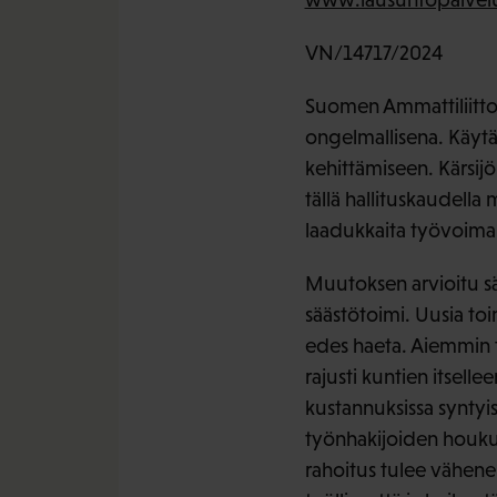
VN/14717/2024
Suomen Ammattiliittoj
ongelmallisena. Käytä
kehittämiseen. Kärsijö
tällä hallituskaudella 
laadukkaita työvoima
Muutoksen arvioitu sää
säästötoimi. Uusia toim
edes haeta. Aiemmin t
rajusti kuntien itsel
kustannuksissa synty
työnhakijoiden houkut
rahoitus tulee vähene