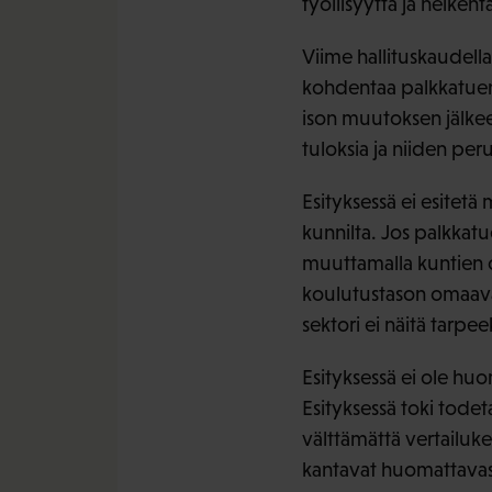
työllisyyttä ja heiken
Viime hallituskaudella
kohdentaa palkkatuen k
ison muutoksen jälkee
tuloksia ja niiden per
Esityksessä ei esitetä
kunnilta. Jos palkkat
muuttamalla kuntien o
koulutustason omaavat
sektori ei näitä tarpeek
Esityksessä ei ole hu
Esityksessä toki todetaa
välttämättä vertailuke
kantavat huomattavast