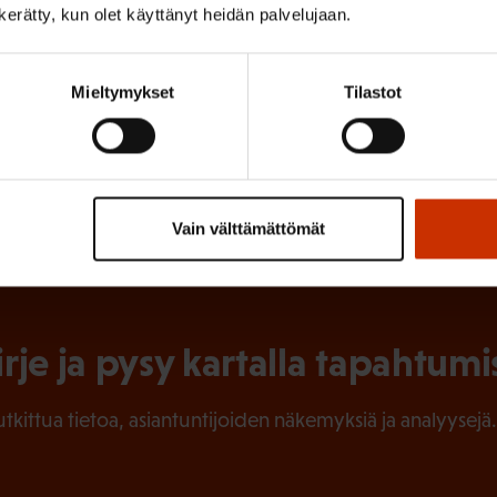
en Keskusjärjestö SAK ry
n kerätty, kun olet käyttänyt heidän palvelujaan.
Mieltymykset
Tilastot
ISTA SISÄLTÖÄ:
SOSIAALITURVA
TYÖELÄMÄ
TYÖLLISYYS
Vain välttämättömät
irje ja pysy kartalla tapahtumi
tutkittua tietoa, asiantuntijoiden näkemyksiä ja analyysejä.