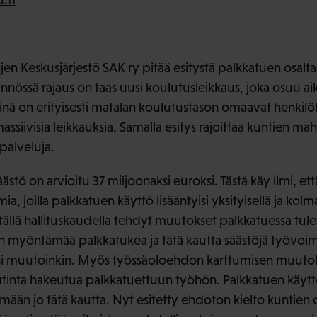
en Keskusjärjestö SAK ry pitää esitystä palkkatuen osalt
nnössä rajaus on taas uusi koulutusleikkaus, joka osuu a
inä on erityisesti matalan koulutustason omaavat henkilöt
massiivisia leikkauksia. Samalla esitys rajoittaa kuntien m
palveluja.
stö on arvioitu 37 miljoonaksi euroksi. Tästä käy ilmi, e
ia, joilla palkkatuen käyttö lisääntyisi yksityisellä ja kolma
ällä hallituskaudella tehdyt muutokset palkkatuessa tu
leen myöntämää palkkatukea ja tätä kautta säästöjä työvoi
isi muutoinkin. Myös työssäoloehdon karttumisen muuto
inta hakeutua palkkatuettuun työhön. Palkkatuen käyttö 
mään jo tätä kautta. Nyt esitetty ehdoton kielto kuntien 