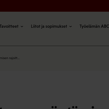
o
Tavoitteet
Liitot ja sopimukset
Työelämän ABC
isen rajoitt…