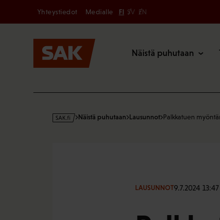
Secondary
Hyppää
Yhteystiedot
Medialle
FI
SV
EN
sisältöön
Päävalikk
Näistä puhutaan
s
Näistä puhutaan
Lausunnot
Palkkatuen myöntäm
a
k
·
f
i
9.7.2024 13:47
LAUSUNNOT