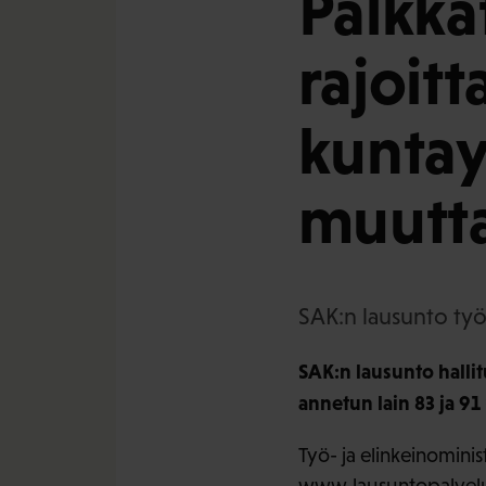
Palkk
rajoit
kuntay
muutt
SAK:n lausunto työ-
SAK:n lausunto halli
annetun lain 83 ja 91
Työ- ja elinkeinominis
www.lausuntopalvelu