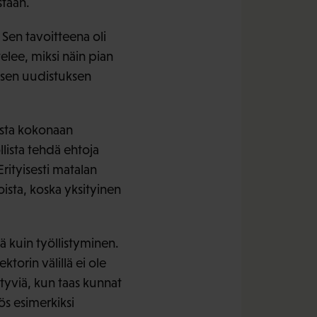
staan.
 Sen tavoitteena oli
elee, miksi näin pian
lisen uudistuksen
mista kokonaan
lista tehdä ehtoja
rityisesti matalan
sta, koska yksityinen
ä kuin työllistyminen.
ktorin välillä ei ole
styviä, kun taas kunnat
ös esimerkiksi