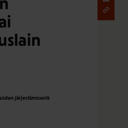
en
ai
uslain
uiden järjestämisestä