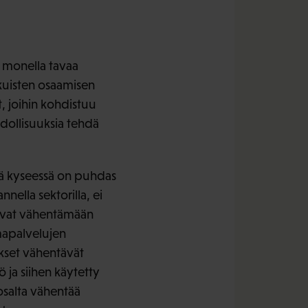
a monella tavaa
ikuisten osaamisen
, joihin kohdistuu
ahdollisuuksia tehdä
ttä kyseessä on puhdas
nnella sektorilla, ei
levat vähentämään
mapalvelujen
kset vähentävät
ja siihen käytetty
osalta vähentää