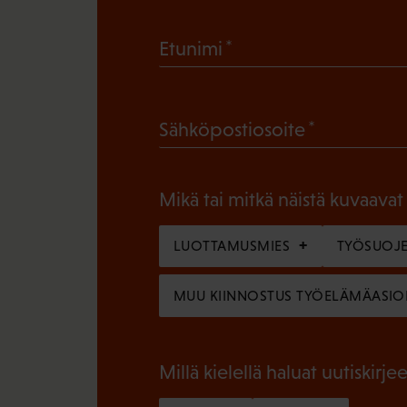
(
Etunimi
P
a
(
Sähköpostiosoite
k
P
o
a
l
Mikä tai mitkä näistä kuvaavat
k
l
o
LUOTTAMUSMIES
TYÖSUOJE
i
l
n
MUU KIINNOSTUS TYÖELÄMÄASIO
l
e
i
n
n
Millä kielellä haluat uutiskirjee
)
e