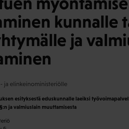
atuen myöntämis
taminen kunnalle t
htymälle ja valmi
aminen
 ja elinkeinoministeriölle
tuksen esityksestä eduskunnalle laeiksi työvoimapalvel
 §:n ja valmiuslain muuttamisesta
teriö
.fi