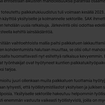
tää entisestään aikuisten mahdollisuuksia parantaa osaami
 toteutettu palkkatukiuudistus tuli voimaan kesällä 2023.
äyttöä yksityiselle ja kolmannelle sektorille. SAK ihmett
n tehdään uusia ratkaisuja. Järkevintä olisi odottaa edel
usteella kehittä lainsäädäntöä.
 mitään vaihtoehtoista mallia paitsi palkkatuen lakkautta
uen kohdentumista halutaan muuttaa, se olisi ollut mahdol
salta huomattavasti nyt esitettyä ratkaisua kevyemmin. E
 työnhakijat ovat hyötyneet kuntien palkkatukityöpaikoi
si tarjoa.
omioitu juuri ollenkaan muita palkkatuen tuottamia hyötyj
n lyhyesti, että työllistymistilastot yksityisen ja julkisen se
lpoisia. Yksityiselle sektorille hakeutuu helpommin työlli
i enemmän vastuuta vaikeasti työllistyvistä, joilla on my