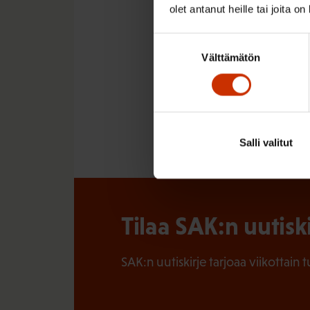
Suomen Ammattiliittoj
olet antanut heille tai joita o
Suostumuksen
Välttämätön
valinta
LÖYDÄ LISÄÄ TÄMÄNKALTA
HALLITUSOHJELMA
Salli valitut
Tilaa SAK:n uutisk
SAK:n uutiskirje tarjoaa viikottain 