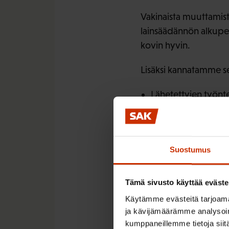
Vakinaista muuttamist
lainsäädännön alkuperä
kovin hyvin.
Lisäksi kannatamme s
Lähetettyjen työnt
tasapuolinen kohte
Päätösten antamisee
Kotikunnattomien E
Suostumus
valtion varoista sä
Vammaisetuuksien m
Tämä sivusto käyttää eväste
Oleskelulupahakemu
Käytämme evästeitä tarjoama
ja kävijämäärämme analysoim
Arveluttav
kumppaneillemme tietoja siitä