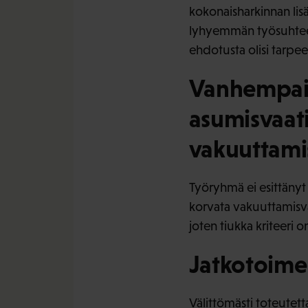
kokonaisharkinnan lisä
lyhyemmän työsuhteen 
ehdotusta olisi tarpe
Vanhempain
asumisvaat
vakuuttami
Työryhmä ei esittänyt
korvata vakuuttamisv
joten tiukka kriteeri 
Jatkotoime
Välittömästi toteutett