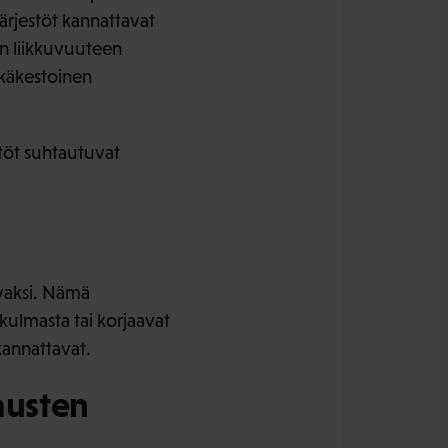
ärjestöt kannattavat
en liikkuvuuteen
itkäkestoinen
töt suhtautuvat
avaksi. Nämä
kulmasta tai korjaavat
kannattavat.
austen