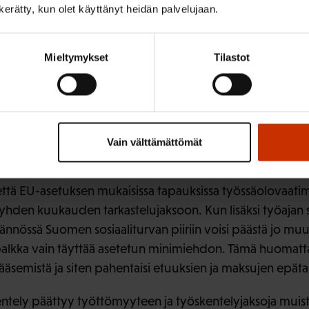
n kerätty, kun olet käyttänyt heidän palvelujaan.
sten lisäksi työryhmän raportissa esitellään myös sellais
palkansaajajärjestöt suhtautuvat varauksella. Näillä muutok
Mieltymykset
Tilastot
asapainoa etuuksien ja maksujen välillä, mikä osaltaan 
än kestävyyttä ja leqitimiteettiä.
mukaisissa tapauksissa työss
Vain välttämättömät
nen
tä EU-asetuksen mukaisissa tapauksissa työssäolovaatimu
yhden kuukauden tarkastelujaksoon. Kun lisäksi työajan 
ytännössä Suomen sosiaaliturvan piiriin voisi päästä jo m
 palkka vain täyttää asetetun minimiehdon. Tämä huomatta
 pääsemistä ja siten pahentaisi etuuksien ja maksujen epät
entely päättyy työttömyyteen ja työskentelyjaksoja muis