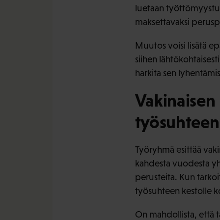
luetaan työttömyystu
maksettavaksi peruspä
Muutos voisi lisätä ep
siihen lähtökohtaisesti
harkita sen lyhentämi
Vakinaisen
työsuhteen
Työryhmä esittää vaki
kahdesta vuodesta yht
perusteita. Kun tarko
työsuhteen kestolle k
On mahdollista, että t