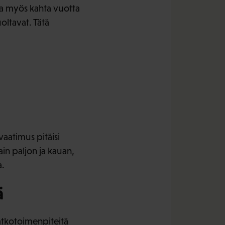
ida myös kahta vuotta
oltavat. Tätä
aatimus pitäisi
n paljon ja kauan,
a.
ä
jatkotoimenpiteitä