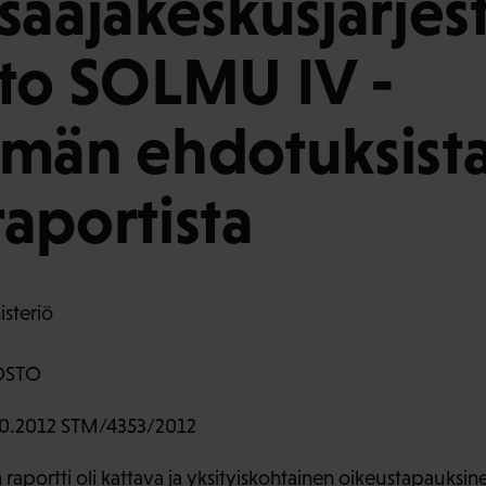
saajakeskusjärjes
to SOLMU IV -
män ehdotuksista
aportista
isteriö
OSTO
0.2012 STM/4353/2012
portti oli kattava ja yksityiskohtainen oikeustapauksi