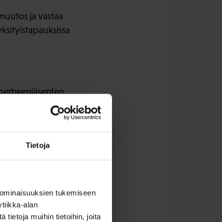
muutos ja vastaa
yksityistapauksissa
 perheenjäsenten
sten korvaamisesta
Tietoja
 ominaisuuksien tukemiseen
tiikka-alan
ietoja muihin tietoihin, joita