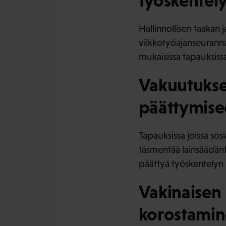
työskentel
Hallinnollisen taakan 
viikkotyöajanseuranna
mukaisissa tapauksiss
Vakuutukse
päättymise
Tapauksissa joissa so
täsmentää lainsäädänt
päättyä työskentelyn
Vakinaisen
korostami