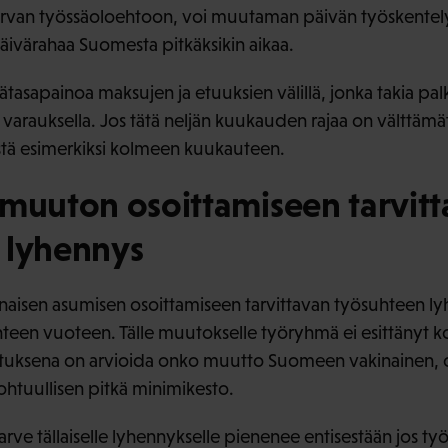
rvan työssäoloehtoon, voi muutaman päivän työskentelyn
ivärahaa Suomesta pitkäksikin aikaa.
ätasapainoa maksujen ja etuuksien välillä, jonka takia pa
 varauksella. Jos tätä neljän kuukauden rajaa on välttämätö
stä esimerkiksi kolmeen kuukauteen.
 muuton osoittamiseen tarvit
 lyhennys
naisen asumisen osoittamiseen tarvittavan työsuhteen ly
een vuoteen. Tälle muutokselle työryhmä ei esittänyt k
ituksena on arvioida onko muutto Suomeen vakinainen, o
ohtuullisen pitkä minimikesto.
arve tällaiselle lyhennykselle pienenee entisestään jos t