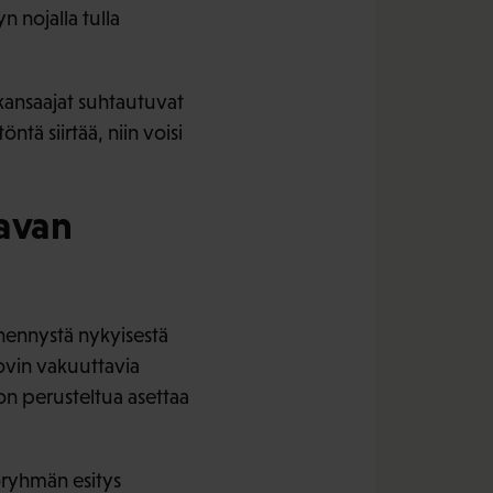
 nojalla tulla
lkansaajat suhtautuvat
ntä siirtää, niin voisi
tavan
hennystä nykyisestä
ovin vakuuttavia
n perusteltua asettaa
yöryhmän esitys