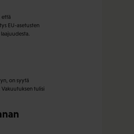
 että
ytys EU-asetusten
 laajuudesta.
yn, on syytä
 Vakuutuksen tulisi
nnan