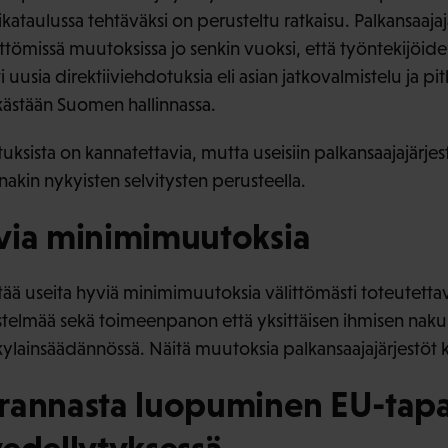
ataulussa tehtäväksi on perusteltu ratkaisu. Palkansaajaj
ttömissä muutoksissa jo senkin vuoksi, että työntekijöid
ti uusia direktiiviehdotuksia eli asian jatkovalmistelu ja p
lkästään Suomen hallinnassa.
sista on kannatettavia, mutta useisiin palkansaajajärjes
inakin nykyisten selvitysten perusteella.
via minimimuutoksia
ältää useita hyviä minimimuutoksia välittömästi toteutett
jestelmää sekä toimeenpanon että yksittäisen ihmisen naku
kylainsäädännössä. Näitä muutoksia palkansaajajärjestöt 
rannasta luopuminen EU-tap