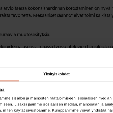
a arvioitaessa kokonaisharkinnan korostaminen on hyvä 
istä tavoitetta. Mekaaniset säännöt eivät toimi kaikissa 
euraavia muutosesityksiä:
ekijöiden ja useassa maassa työskentelevien henkilöiden
lu
n liittyvä selkeytys Kelan ja ETKn suhteen
U-tapausten hoidosta vastaavasta kunnasta ja kustannu
Yksityiskohdat
ädetään
aksaminen myös 5-8 §:n mukaisissa tilanteissa
itä
ksen käsittelyajan huomioiminen soveltamisalalaissa
mme sisällön ja mainosten räätälöimiseen, sosiaalisen median
iseen. Lisäksi jaamme sosiaalisen median, mainosalan ja analy
ia minimimuutoksia
, miten käytät sivustoamme. Kumppanimme voivat yhdistää näitä t