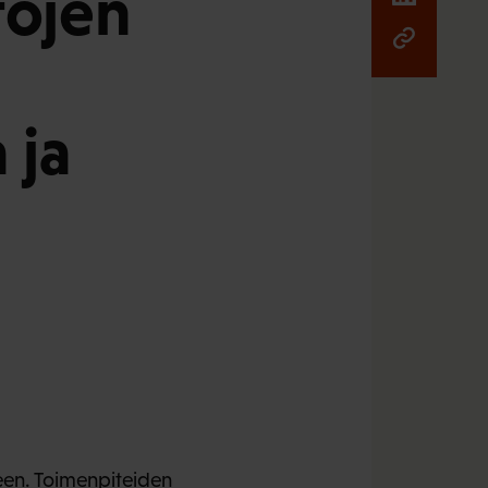
töjen
 ja
neen. Toimenpiteiden