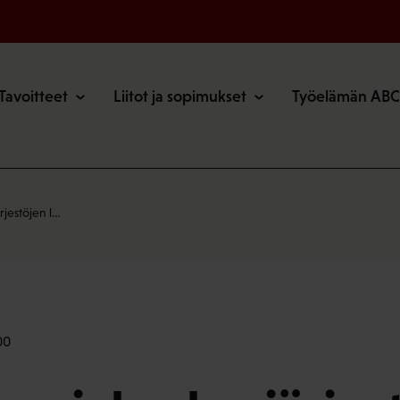
o
Tavoitteet
Liitot ja sopimukset
Työelämän ABC
rjestöjen l…
00