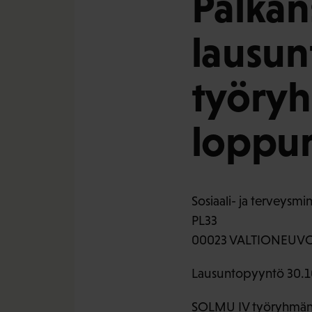
Palkan
lausun
työryh
loppur
Sosiaali- ja terveysmin
PL33
00023 VALTIONEUV
Lausuntopyyntö 30.1
SOLMU IV työryhmän ra