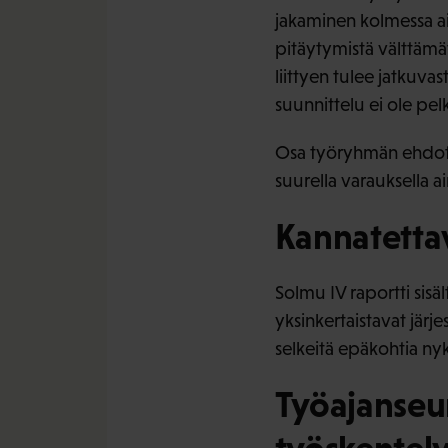
jakaminen kolmessa aik
pitäytymistä välttämä
liittyen tulee jatkuvas
suunnittelu ei ole pe
Osa työryhmän ehdotuk
suurella varauksella a
Kannatetta
Solmu IV raportti sis
yksinkertaistavat jär
selkeitä epäkohtia ny
Työajanseu