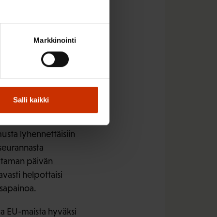
ia minimimuutoksia,
silla lisättäisiin
Markkinointi
heikentää
äoloehdon
Salli kaikki
sta lyhennettäisiin
seurannasta
uutaman päivän
vasti helpottaisi
asapainoa.
ta EU-maista hyväksi