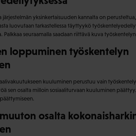
yedellytyksessä
ja järjestelmän yksinkertaisuuden kannalta on perusteltua,
sta luovutaan tarkastellessa täyttyykö työskentelyedell
a. Palkkaa seuraamalla saadaan riittävä kuva työskentelyn
n loppuminen työskentelyn
en
siaalivakuutukseen kuuluminen perustuu vain työskentely
öä sen osalta milloin sosiaaliturvaan kuuluminen päättyy.
 päättymiseen.
 muuton osalta kokonaisharki
nen