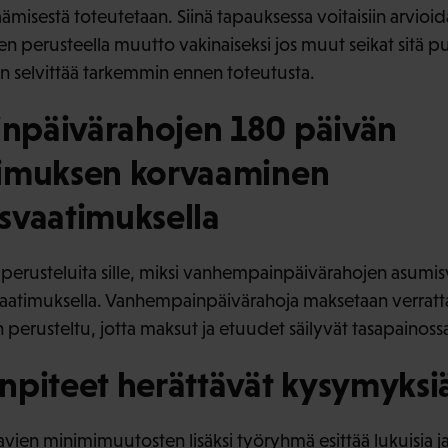
ämisestä toteutetaan. Siinä tapauksessa voitaisiin arvio
perusteella muutto vakinaiseksi jos muut seikat sitä pu
en selvittää tarkemmin ennen toteutusta.
päivärahojen 180 päivän
imuksen korvaaminen
svaatimuksella
 perusteluita sille, miksi vanhempainpäivärahojen asumisv
aatimuksella. Vanhempainpäivärahoja maksetaan verrattai
on perusteltu, jotta maksut ja etuudet säilyvät tasapainoss
npiteet herättävät kysymyksi
avien minimimuutosten lisäksi työryhmä esittää lukuisia 