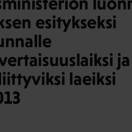
ministeriön luon
ksen esitykseksi
unnalle
ertaisuuslaiksi ja 
liittyviksi laeiksi
013