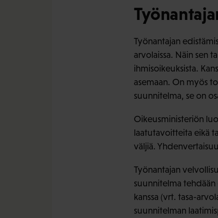
Työnantajan
Työnantajan edistämisv
arvolaissa. Näin sen t
ihmisoikeuksista. Kans
asemaan. On myös tode
suunnitelma, se on os
Oikeusministeriön luo
laatutavoitteita eikä ta
väljiä. Yhdenvertaisu
Työnantajan velvollisu
suunnitelma tehdään er
kanssa (vrt. tasa-arvo
suunnitelman laatimisp