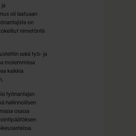
 ja
mus oli laatuaan
yönantajista on
kokeillut nimetöntä
teltiin sekä työ- ja
 osa molemmissa
kea kaikkia
n.
äisi työnantajan
ä hallinnollisen
mmassa osassa
ytointipäätöksen
ikeusasteissa.