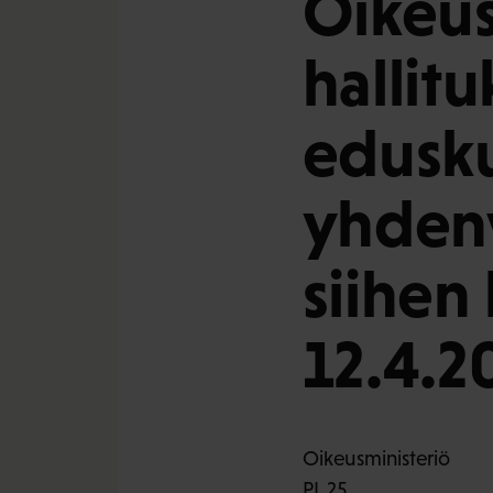
Oikeus
hallitu
edusk
yhdenv
siihen 
12.4.2
Oikeusministeriö
PL 25