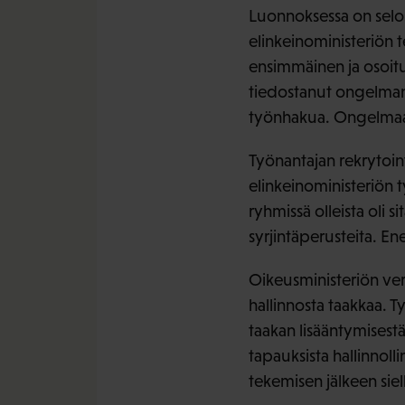
Luonnoksessa on selost
elinkeinoministeriön 
ensimmäinen ja osoitus
tiedostanut ongelman 
työnhakua. Ongelmaan
Työnantajan rekrytoint
elinkeinoministeriön 
ryhmissä olleista oli s
syrjintäperusteita. E
Oikeusministeriön verko
hallinnosta taakkaa. Ty
taakan lisääntymisest
tapauksista hallinnoll
tekemisen jälkeen siel