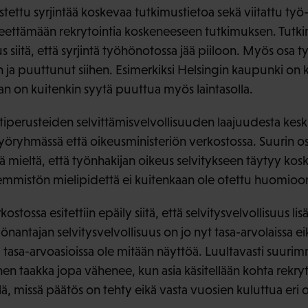
ettu syrjintää koskevaa tutkimustietoa sekä viitattu työ-
teettämään rekrytointia koskeneeseen tutkimuksen. Tutki
 siitä, että syrjintä työhönotossa jää piiloon. Myös osa t
ja puuttunut siihen. Esimerkiksi Helsingin kaupunki on 
 on kuitenkin syytä puuttua myös laintasolla.
iperusteiden selvittämisvelvollisuuden laajuudesta keskus
työryhmässä että oikeusministeriön verkostossa. Suurin
itä mieltä, että työnhakijan oikeus selvitykseen täytyy kos
nemmistön mielipidettä ei kuitenkaan ole otettu huomioo
stossa esitettiin epäily siitä, että selvitysvelvollisuus lis
önantajan selvitysvelvollisuus on jo nyt tasa-arvolaissa eik
ä tasa-arvoasioissa ole mitään näyttöä. Luultavasti suuri
inen taakka jopa vähenee, kun asia käsitellään kohta rekr
lä, missä päätös on tehty eikä vasta vuosien kuluttua eri o