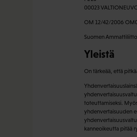
00023 VALTIONEUV
OM 12/42/2006 OM0
Suomen Ammattiliittoj
Yleistä
On tärkeää, että pitk
Yhdenvertaisuuslains
yhdenvertaisuusvaltuu
toteuttamiseksi. Myös 
yhdenvertaisuuden edi
yhdenvertaisuusvaltuu
kanneoikeutta pitää r