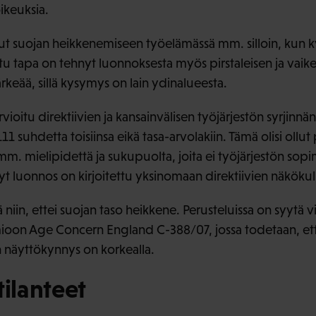
ikeuksia.
nut suojan heikkenemiseen työelämässä mm. silloin, kun ky
ttu tapa on tehnyt luonnoksesta myös pirstaleisen ja vai
ärkeää, sillä kysymys on lain ydinalueesta.
vioitu direktiivien ja kansainvälisen työjärjestön syrjinnä
 suhdetta toisiinsa eikä tasa-arvolakiin. Tämä olisi ollut p
m. mielipidettä ja sukupuolta, joita ei työjärjestön sop
yt luonnos on kirjoitettu yksinomaan direktiivien näköku
ä niin, ettei suojan taso heikkene. Perusteluissa on syytä 
oon Age Concern England C-388/07, jossa todetaan, et
 näyttökynnys on korkealla.
tilanteet