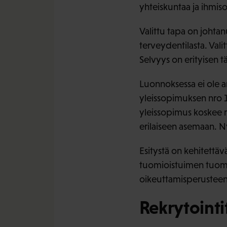
yhteiskuntaa ja ihmiso
Valittu tapa on johta
terveydentilasta. Vali
Selvyys on erityisen t
Luonnoksessa ei ole ar
yleissopimuksen nro 111
yleissopimus koskee m
erilaiseen asemaan. N
Esitystä on kehitettäv
tuomioistuimen tuomi
oikeuttamisperusteen
Rekrytointi