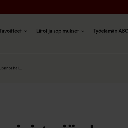
o
Tavoitteet
Liitot ja sopimukset
Työelämän ABC
luonnos hall…