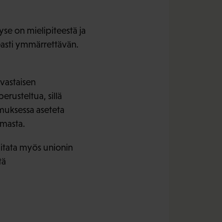
se on mielipiteestä ja
keasti ymmärrettävän.
nvastaisen
erusteltua, sillä
imuksessa aseteta
lmasta.
viitata myös unionin
tä