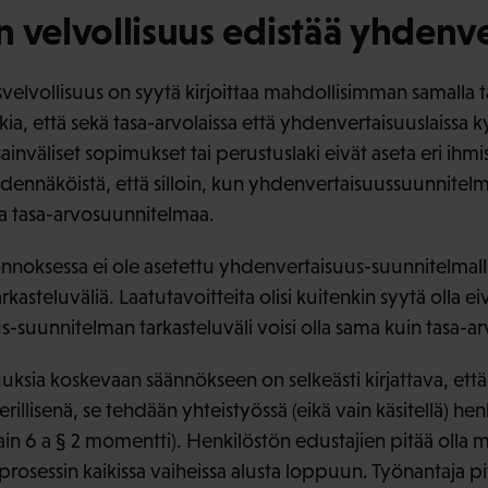
 velvollisuus edistää yhdenve
elvollisuus on syytä kirjoittaa mahdollisimman samalla ta
akia, että sekä tasa-arvolaissa että yhdenvertaisuuslaissa
ainväliset sopimukset tai perustuslaki eivät aseta eri ihmi
nnäköistä, että silloin, kun yhdenvertaisuussuunnitelma 
a tasa-arvosuunnitelmaa.
nnoksessa ei ole asetettu yhdenvertaisuus-suunnitelmal
rkasteluväliä. Laatutavoitteita olisi kuitenkin syytä olla eiv
us-suunnitelman tarkasteluväli voisi olla sama kuin tasa-
uksia koskevaan säännökseen on selkeästi kirjattava, että 
illisenä, se tehdään yhteistyössä (eikä vain käsitellä) he
lain 6 a § 2 momentti). Henkilöstön edustajien pitää olla
rosessin kaikissa vaiheissa alusta loppuun. Työnantaja pi