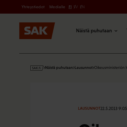
Secondary
Hyppää
Yhteystiedot
Medialle
FI
SV
EN
sisältöön
Päävalikk
Näistä puhutaan
s
Näistä puhutaan
Lausunnot
Oikeusministeriön 
a
k
·
f
i
22.5.2013 9:05
LAUSUNNOT