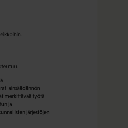
eikkoihin.
oteutuu.
tä
arat lainsäädännön
vät merkittävää työtä
tun ja
nnallisten järjestöjen