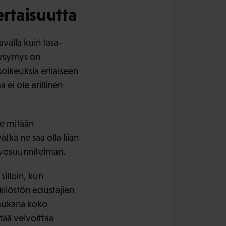
rtaisuutta
valla kuin tasa-
 kysymys on
soikeuksia erilaiseen
ei ole erillinen
le mitään
ätkä ne saa olla liian
arvosuunnitelman.
silloin, kun
nkilöstön edustajien
 mukana koko
tää velvoittaa