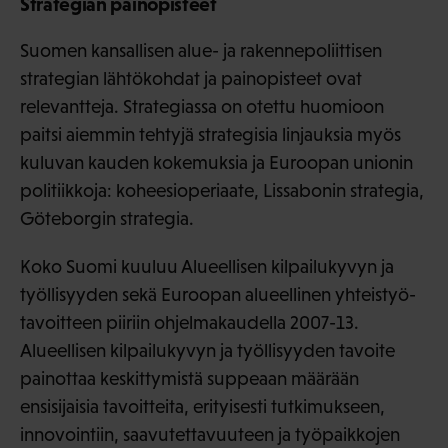
Strategian painopisteet
Suomen kansallisen alue- ja rakennepoliittisen
strategian lähtökohdat ja painopisteet ovat
relevantteja. Strategiassa on otettu huomioon
paitsi aiemmin tehtyjä strategisia linjauksia myös
kuluvan kauden kokemuksia ja Euroopan unionin
politiikkoja: koheesioperiaate, Lissabonin strategia,
Göteborgin strategia.
Koko Suomi kuuluu Alueellisen kilpailukyvyn ja
työllisyyden sekä Euroopan alueellinen yhteistyö-
tavoitteen piiriin ohjelmakaudella 2007-13.
Alueellisen kilpailukyvyn ja työllisyyden tavoite
painottaa keskittymistä suppeaan määrään
ensisijaisia tavoitteita, erityisesti tutkimukseen,
innovointiin, saavutettavuuteen ja työpaikkojen