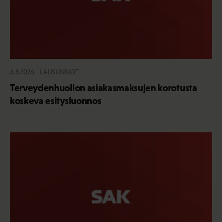
6.8.2026
LAUSUNNOT
Terveydenhuollon asiakasmaksujen korotusta
koskeva esitysluonnos