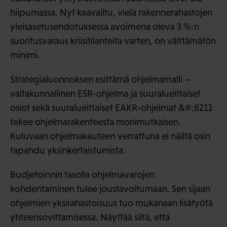
hiipumassa. Nyt kaavailtu, vielä rakennerahastojen
yleisasetusehdotuksessa avoimena oleva 3 %:n
suoritusvaraus kriisitilanteita varten, on välttämätön
minimi.
Strategialuonnoksen esittämä ohjelmamalli –
valtakunnallinen ESR-ohjelma ja suuralueittaiset
osiot sekä suuralueittaiset EAKR-ohjelmat &#;8211
tekee ohjelmarakenteesta monimutkaisen.
Kuluvaan ohjelmakauteen verrattuna ei näiltä osin
tapahdu yksinkertaistumista.
Budjetoinnin tasolla ohjelmavarojen
kohdentaminen tulee joustavoitumaan. Sen sijaan
ohjelmien yksirahastoisuus tuo mukanaan lisätyötä
yhteensovittamisessa. Näyttää siltä, että