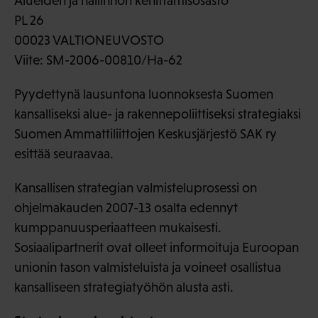
Alueiden ja hallinnon kehittämisosasto
PL 26
00023 VALTIONEUVOSTO
Viite: SM-2006-00810/Ha-62
Pyydettynä lausuntona luonnoksesta Suomen
kansalliseksi alue- ja rakennepoliittiseksi strategiaksi
Suomen Ammattiliittojen Keskusjärjestö SAK ry
esittää seuraavaa.
Kansallisen strategian valmisteluprosessi on
ohjelmakauden 2007-13 osalta edennyt
kumppanuusperiaatteen mukaisesti.
Sosiaalipartnerit ovat olleet informoituja Euroopan
unionin tason valmisteluista ja voineet osallistua
kansalliseen strategiatyöhön alusta asti.