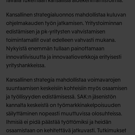
tavalla tukemaan kansallisia aluekehittämistoimia.
Kansallinen strategialuonnos mahdollistaa kuluvan
ohjelmakauden työn jatkamisen. Yritystoiminnan
edistämisen ja pk-yritysten vahvistamisen
toimintamallit ovat edelleen vahvasti mukana.
Nykyistä enemmän tullaan painottamaan
innovatiivisuutta ja innovaatioverkkoja erityisesti
yrityshankkeissa.
Kansallinen strategia mahdollistaa voimavarojen
suuntaamisen keskeisiin kohteisiin myös osaamisen
ja työllisyyden edistämisessä. SAK:n jäsenistön
kannalta keskeistä on työmarkkinakelpoisuuden
säilyttäminen nopeasti muuttuvissa olosuhteissa.
Ihmisiä ei pidä päästää työttömiksi ja heidän
osaamistaan on kehitettävä jatkuvasti. Tutkimukset