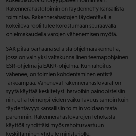
kokeilulaboratoriotyyppiseen toimintaan.
Rakennerahastotoimin on täydennetty kansallista
toimintaa. Rakennerahastojen täydentävä ja
kokeileva rooli tulee korostumaan seuraavalla
ohjelmakaudella varojen vähenemisen myötä.
SAK pitää parhaana sellaista ohjelmarakennetta,
jossa on vain yksi valtakunnallinen teemapohjainen
ESR-ohjelma ja EAKR-ohjelma. Kun rahoitus
vähenee, on toimien kohdentaminen entistä
tärkeämpää. Vähenevät rakennerahastovarat on
syytä käyttää keskitetysti harvoihin painopisteisiin
niin, että toimenpiteiden vaikuttavuus samoin kuin
täydentävyys kansallisiin toimiin voidaan taata
paremmin. Rakennerahastovarojen tehokasta
käyttöä ryhdittäisi myös rahoitusvastuun
keskittäminen yhdelle ministeriölle.