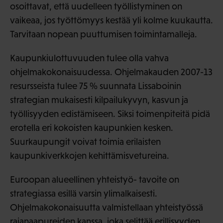
osoittavat, että uudelleen työllistyminen on
vaikeaa, jos työttömyys kestää yli kolme kuukautta.
Tarvitaan nopean puuttumisen toimintamalleja.
Kaupunkiulottuvuuden tulee olla vahva
ohjelmakokonaisuudessa. Ohjelmakauden 2007-13
resursseista tulee 75 % suunnata Lissaboinin
strategian mukaisesti kilpailukyvyn, kasvun ja
työllisyyden edistämiseen. Siksi toimenpiteitä pidä
erotella eri kokoisten kaupunkien kesken.
Suurkaupungit voivat toimia erilaisten
kaupunkiverkkojen kehittämisvetureina.
Euroopan alueellinen yhteistyö- tavoite on
strategiassa esillä varsin ylimalkaisesti.
Ohjelmakokonaisuutta valmistellaan yhteistyössä
rajanaapureiden kanssa, joka selittää erillisyyden.