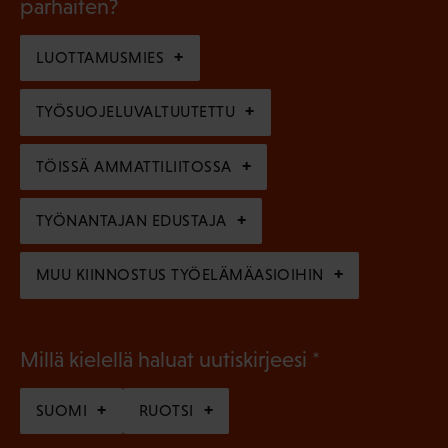
l
parhaiten?
e
o
i
n
l
LUOTTAMUSMIES
n
)
l
e
TYÖSUOJELUVALTUUTETTU
i
n
n
)
TÖISSÄ AMMATTILIITOSSA
e
n
TYÖNANTAJAN EDUSTAJA
)
MUU KIINNOSTUS TYÖELÄMÄASIOIHIN
(
Millä kielellä haluat uutiskirjeesi
P
SUOMI
RUOTSI
a