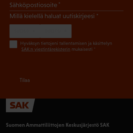
(Pakollinen)
Sähköpostiosoite
(Pakollinen)
Millä kielellä haluat uutiskirjeesi
SUOMI
RUOTSI
(Pa
Hyväksyn tietojeni tallentamisen ja käsittelyn
SAK:n viestintärekisterin
mukaisesti *
Tilaa
Suomen Ammattiliittojen Keskusjärjestö SAK