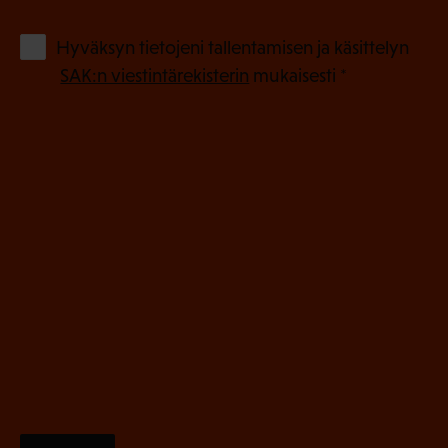
k
o
(
Hyväksyn tietojeni tallentamisen ja käsittelyn
P
l
SAK:n viestintärekisterin
mukaisesti *
a
l
k
i
o
n
l
e
l
i
n
n
)
e
n
)