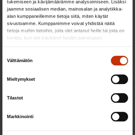
tukemiseen ja kävijämäärämme analysoimiseen. Lisäksi
toteutuksen tueksi. Rahoituksen vähenemisen
jaamme sosiaalisen median, mainosalan ja analytiikka-
myötä on paineita myös teknisen tuen rahoituksella
alan kumppaneillemme tietoja siitä, miten käytät
palkattavan henkilöstön vähentämiseen.
sivustoamme. Kumppanimme voivat yhdistää näitä
tietoja muihin tietoihin, joita olet antanut heille tai joita on
Tarkastustoiminnan sijoittaminen keskitetysti
kerätty, kun olet käyttänyt heidän palvelujaan.
valtionvarainministeriön yhteyteen on tarpeellinen
uudistus. Tarkastustoiminta saa yhtenäisen
Suostumuksen
viitekehyksen.
Välttämätön
valinta
Toivottavasti tarkastustoiminnan keskittäminen
Mieltymykset
siivittää myös ministeriöiden seurantajärjestelmien
yhtenäistämistä. Sitä on yritetty tehdä Euroopan
Tilastot
unioniin liittymisestä lähtien.
Ohjelmien valmistelu
Markkinointi
Kansallisessa strategialuonnoksessa korostetaan