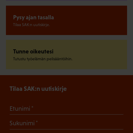
Pysy ajan tasalla
Tilaa SAK:n uutiskirje.
Tunne oikeutesi
Tutustu työelämän pelisääntöihin.
Tilaa SAK:n uutiskirje
(Pakollinen)
Etunimi
(Pakollinen)
Sukunimi