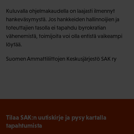
Kuluvalla ohjelmakaudella on laajasti ilmennyt
hankeväsymystä. Jos hankkeiden hallinnoijien ja
toteuttajien tasolla ei tapahdu byrokratian
vähenemistä, toimijoita voi olla entistä vaikeampi
löytää.
Suomen Ammattiliittojen Keskusjärjestö SAK ry
Tilaa SAK:n uutiskirje ja pysy kartalla
tapahtumista