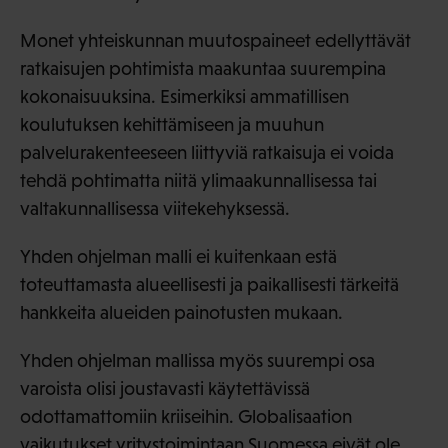
Monet yhteiskunnan muutospaineet edellyttävät
ratkaisujen pohtimista maakuntaa suurempina
kokonaisuuksina. Esimerkiksi ammatillisen
koulutuksen kehittämiseen ja muuhun
palvelurakenteeseen liittyviä ratkaisuja ei voida
tehdä pohtimatta niitä ylimaakunnallisessa tai
valtakunnallisessa viitekehyksessä.
Yhden ohjelman malli ei kuitenkaan estä
toteuttamasta alueellisesti ja paikallisesti tärkeitä
hankkeita alueiden painotusten mukaan.
Yhden ohjelman mallissa myös suurempi osa
varoista olisi joustavasti käytettävissä
odottamattomiin kriiseihin. Globalisaation
vaikutukset yritystoimintaan Suomessa eivät ole