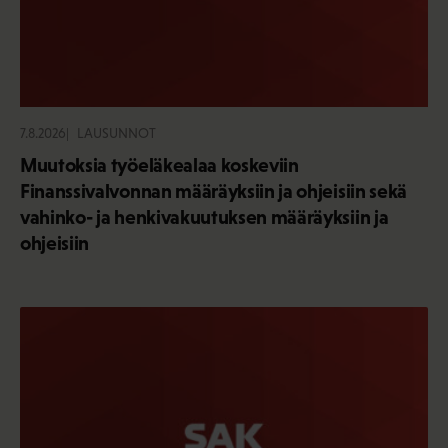
7.8.2026
LAUSUNNOT
Muutoksia työeläkealaa koskeviin
Finanssivalvonnan määräyksiin ja ohjeisiin sekä
vahinko- ja henkivakuutuksen määräyksiin ja
ohjeisiin