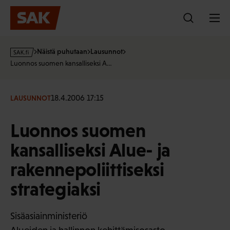
Hyppää
sisältöön
s
Näistä puhutaan
Lausunnot
a
Luonnos suomen kansalliseksi A…
k
·
f
18.4.2006 17:15
LAUSUNNOT
i
Luonnos suomen
kansalliseksi Alue- ja
rakennepoliittiseksi
strategiaksi
Sisäasiainministeriö