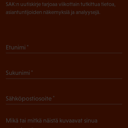
SAK:n uutiskirje tarjoaa viikottain tutkittua tietoa,
asiantuntijoiden näkemyksiä ja analyysejä.
(
Etunimi
P
a
(
Sukunimi
k
P
o
a
l
(
Sähköpostiosoite
k
l
P
o
i
a
l
Mikä tai mitkä näistä kuvaavat sinua
n
k