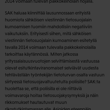
2014 voimaan tulevan pakkokeinolain nojalla.
SAK haluaa kiinnittää lausunnossaan erityistä
huomiota sähköisen viestinnän tietosuojalain
kumoamisen tuomiin mahdollisiin negatiiviin
vaikutuksiin. Erityisesti siihen, mitä sähköisen
viestinnän tietosuojalain kumoaminen esitetyllä
tavalla 2014 voimaan tulevalla pakkokeinolailla
tarkoittaa käytännössä. Miten jatkossa
yrityssalaisuusvuotojen selvittämisestä vastuussa
olevat esitutkintaviranomaiset selviävät uudesta
tehtävästään työntekijän tietoturvan osalta vastuun
siirtyessä tietosuojavaltuutetulta poliisille? SAK:ta
huolettaa se, että poliisilla ei ole riittäviä
voimavaroja hoitaa tietosuojakysymyksiä ja näin
rikkomukset hautautuvat muun
rikostutkintamassan alle. Asioiden eteenpäin