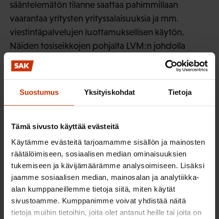
sääntelemätön tilanne saattaa pahimmillaan
vaarantaa yritysten yrityssalaisuuksia ja mm.
viestintäpalvelujen luottamuksellisen käytön.
Näiden tosiseikkojen pohjalta LVM:n johdolla
kolmikantaisesti valmisteltiin ja saatettiin voimaan
ns. Lex-Nokia pykälät sähköisen viestinnän
tietosuojalakiin.
Suostumus
Yksityiskohdat
Tietoja
Ns. Lex-Nokia säännökset on valmisteltu
kolmikantaisesti ja niiden toimivuutta on seurattu
Tämä sivusto käyttää evästeitä
vuosittain ns. sähköisen viestinnän
Käytämme evästeitä tarjoamamme sisällön ja mainosten
seurantaryhmässä (LVM). Tätä säätelyä koskevat
räätälöimiseen, sosiaalisen median ominaisuuksien
muutokset tulisi käsitellä myös jatkossa
tukemiseen ja kävijämäärämme analysoimiseen. Lisäksi
jaamme sosiaalisen median, mainosalan ja analytiikka-
kolmikantaisesti.
alan kumppaneillemme tietoja siitä, miten käytät
sivustoamme. Kumppanimme voivat yhdistää näitä
Suomen Ammattiliittojen Keskusjärjestö SAK ry
tietoja muihin tietoihin, joita olet antanut heille tai joita on