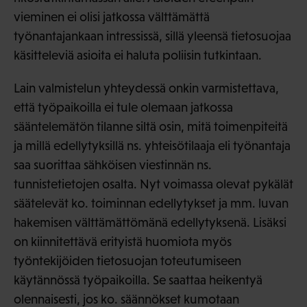
vieminen ei olisi jatkossa välttämättä
työnantajankaan intressissä, sillä yleensä tietosuojaa
käsitteleviä asioita ei haluta poliisin tutkintaan.
Lain valmistelun yhteydessä onkin varmistettava,
että työpaikoilla ei tule olemaan jatkossa
sääntelemätön tilanne siltä osin, mitä toimenpiteitä
ja millä edellytyksillä ns. yhteisötilaaja eli työnantaja
saa suorittaa sähköisen viestinnän ns.
tunnistetietojen osalta. Nyt voimassa olevat pykälät
säätelevät ko. toiminnan edellytykset ja mm. luvan
hakemisen välttämättömänä edellytyksenä. Lisäksi
on kiinnitettävä erityistä huomiota myös
työntekijöiden tietosuojan toteutumiseen
käytännössä työpaikoilla. Se saattaa heikentyä
olennaisesti, jos ko. säännökset kumotaan