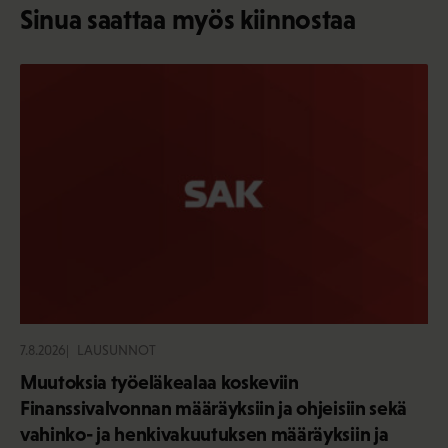
Sinua saattaa myös kiinnostaa
7.8.2026
LAUSUNNOT
Muutoksia työeläkealaa koskeviin
Finanssivalvonnan määräyksiin ja ohjeisiin sekä
vahinko- ja henkivakuutuksen määräyksiin ja