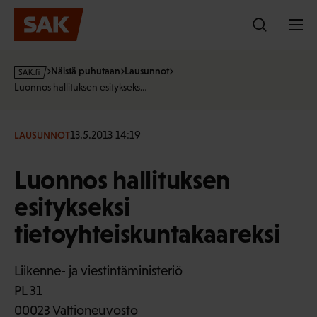
Hyppää
sisältöön
s
Näistä puhutaan
Lausunnot
a
Luonnos hallituksen esitykseks…
k
·
f
13.5.2013 14:19
LAUSUNNOT
i
Luonnos hallituksen
esitykseksi
tietoyhteiskuntakaareksi
Liikenne- ja viestintäministeriö
PL 31
00023 Valtioneuvosto