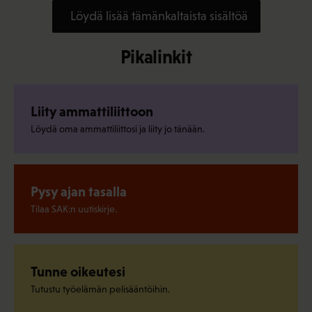
Löydä lisää tämänkaltaista sisältöä
Pikalinkit
Liity ammattiliittoon
Löydä oma ammattiliittosi ja liity jo tänään.
Pysy ajan tasalla
Tilaa SAK:n uutiskirje.
Tunne oikeutesi
Tutustu työelämän pelisääntöihin.