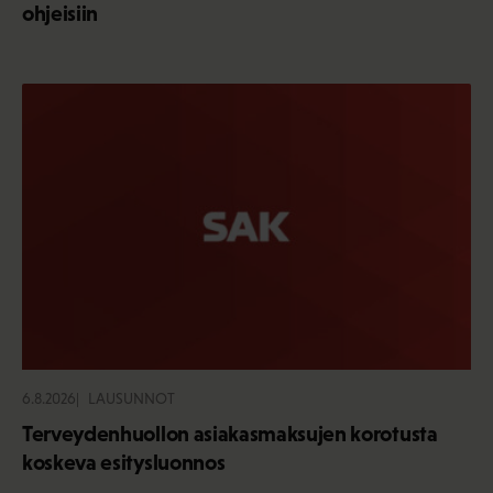
ohjeisiin
6.8.2026
LAUSUNNOT
Terveydenhuollon asiakasmaksujen korotusta
koskeva esitysluonnos