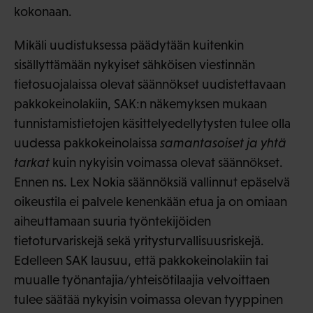
kokonaan.
Mikäli uudistuksessa päädytään kuitenkin
sisällyttämään nykyiset sähköisen viestinnän
tietosuojalaissa olevat säännökset uudistettavaan
pakkokeinolakiin, SAK:n näkemyksen mukaan
tunnistamistietojen käsittelyedellytysten tulee olla
uudessa pakkokeinolaissa
samantasoiset ja yhtä
tarkat
kuin nykyisin voimassa olevat säännökset.
Ennen ns. Lex Nokia säännöksiä vallinnut epäselvä
oikeustila ei palvele kenenkään etua ja on omiaan
aiheuttamaan suuria työntekijöiden
tietoturvariskejä sekä yritysturvallisuusriskejä.
Edelleen SAK lausuu, että pakkokeinolakiin tai
muualle työnantajia/yhteisötilaajia velvoittaen
tulee säätää nykyisin voimassa olevan tyyppinen