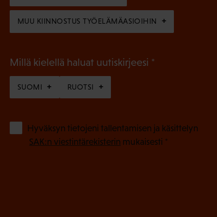
)
MUU KIINNOSTUS TYÖELÄMÄASIOIHIN
(
Millä kielellä haluat uutiskirjeesi
P
SUOMI
RUOTSI
a
k
o
(
Hyväksyn tietojeni tallentamisen ja käsittelyn
P
l
SAK:n viestintärekisterin
mukaisesti *
a
l
k
i
o
n
l
e
l