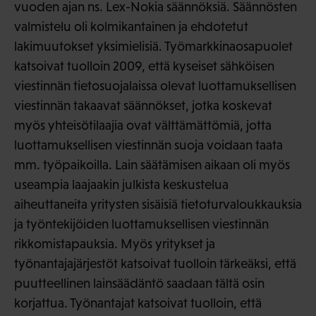
vuoden ajan ns. Lex-Nokia säännöksiä. Säännösten
valmistelu oli kolmikantainen ja ehdotetut
lakimuutokset yksimielisiä. Työmarkkinaosapuolet
katsoivat tuolloin 2009, että kyseiset sähköisen
viestinnän tietosuojalaissa olevat luottamuksellisen
viestinnän takaavat säännökset, jotka koskevat
myös yhteisötilaajia ovat välttämättömiä, jotta
luottamuksellisen viestinnän suoja voidaan taata
mm. työpaikoilla. Lain säätämisen aikaan oli myös
useampia laajaakin julkista keskustelua
aiheuttaneita yritysten sisäisiä tietoturvaloukkauksia
ja työntekijöiden luottamuksellisen viestinnän
rikkomistapauksia. Myös yritykset ja
työnantajajärjestöt katsoivat tuolloin tärkeäksi, että
puutteellinen lainsäädäntö saadaan tältä osin
korjattua. Työnantajat katsoivat tuolloin, että