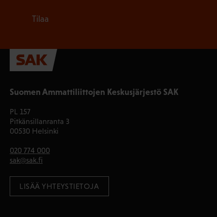
Tilaa
Suomen Ammattiliittojen Keskusjärjestö SAK
PL 157
Pitkänsillanranta 3
00530 Helsinki
020 774 000
sak@sak.fi
LISÄÄ YHTEYSTIETOJA