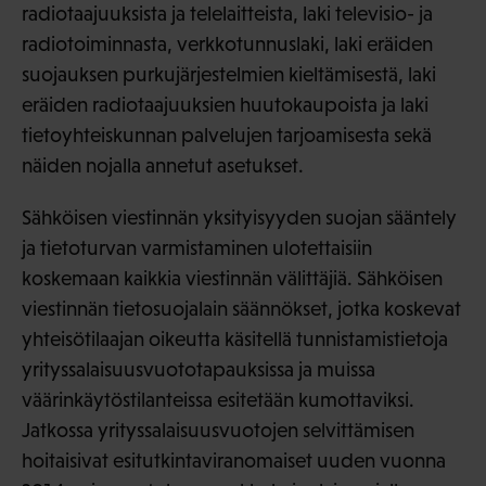
radiotaajuuksista ja telelaitteista, laki televisio- ja
radiotoiminnasta, verkkotunnuslaki, laki eräiden
suojauksen purkujärjestelmien kieltämisestä, laki
eräiden radiotaajuuksien huutokaupoista ja laki
tietoyhteiskunnan palvelujen tarjoamisesta sekä
näiden nojalla annetut asetukset.
Sähköisen viestinnän yksityisyyden suojan sääntely
ja tietoturvan varmistaminen ulotettaisiin
koskemaan kaikkia viestinnän välittäjiä. Sähköisen
viestinnän tietosuojalain säännökset, jotka koskevat
yhteisötilaajan oikeutta käsitellä tunnistamistietoja
yrityssalaisuusvuototapauksissa ja muissa
väärinkäytöstilanteissa esitetään kumottaviksi.
Jatkossa yrityssalaisuusvuotojen selvittämisen
hoitaisivat esitutkintaviranomaiset uuden vuonna