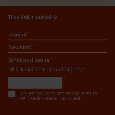
Tilaa SAK:n uutiskirje
(Pakollinen)
Etunimi
(Pakollinen)
Sukunimi
(Pakollinen)
Sähköpostiosoite
(Pakollinen)
Millä kielellä haluat uutiskirjeesi
SUOMI
RUOTSI
(Pa
Hyväksyn tietojeni tallentamisen ja käsittelyn
SAK:n viestintärekisterin
mukaisesti *