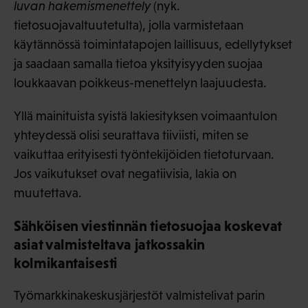
luvan hakemismenettely
(nyk.
tietosuojavaltuutetulta), jolla varmistetaan
käytännössä toimintatapojen laillisuus, edellytykset
ja saadaan samalla tietoa yksityisyyden suojaa
loukkaavan poikkeus-menettelyn laajuudesta.
Yllä mainituista syistä lakiesityksen voimaantulon
yhteydessä olisi seurattava tiiviisti, miten se
vaikuttaa erityisesti työntekijöiden tietoturvaan.
Jos vaikutukset ovat negatiivisia, lakia on
muutettava.
Sähköisen viestinnän tietosuojaa koskevat
asiat valmisteltava jatkossakin
kolmikantaisesti
Työmarkkinakeskusjärjestöt valmistelivat parin