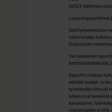
00023 Valtioneuvost
Lausuntopyyntönne 
Selvityshenkilöiden ra
hallinnonalan tutkimus
Ehdotukset merkitsevät
Yksi keskeinen raporti
kehittämistehtävistä, 
Raportin mukaan tutkim
edistää sosiaali- ja t
työelämään liittyvät
lukien ovat keskeisiä 
kansalaisten, työnteki
viranomaisille ei riit