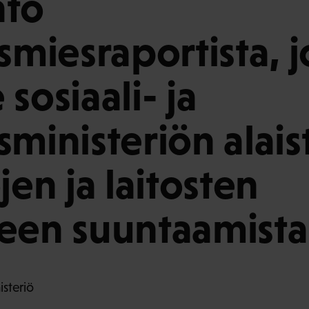
nto
ysmiesraportista, 
sosiaali- ja
sministeriön alais
jen ja laitosten
een suuntaamista
isteriö