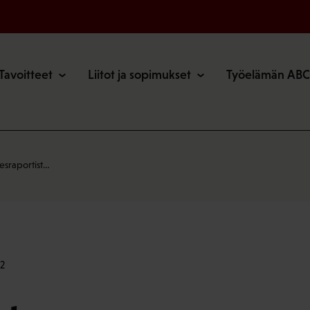
o
Tavoitteet
Liitot ja sopimukset
Työelämän ABC
esraportist…
2