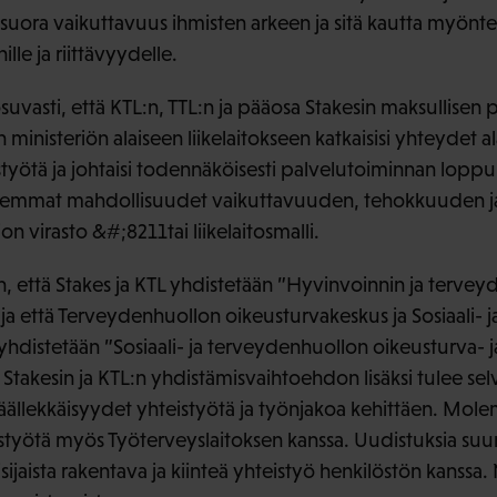
n suora vaikuttavuus ihmisten arkeen ja sitä kautta myönt
le ja riittävyydelle.
suvasti, että KTL:n, TTL:n ja pääosa Stakesin maksullisen
ministeriön alaiseen liikelaitokseen katkaisisi yhteydet al
istyötä ja johtaisi todennäköisesti palvelutoiminnan lop
paremmat mahdollisuudet vaikuttavuuden, tehokkuuden 
on virasto &#;8211tai liikelaitosmalli.
, että Stakes ja KTL yhdistetään ”Hyvinvoinnin ja tervey
ja että Terveydenhuollon oikeusturvakeskus ja Sosiaali- 
hdistetään ”Sosiaali- ja terveydenhuollon oikeusturva- j
Stakesin ja KTL:n yhdistämisvaihtoehdon lisäksi tulee sel
äällekkäisyydet yhteistyötä ja työnjakoa kehittäen. Mole
istyötä myös Työterveyslaitoksen kanssa. Uudistuksia suun
sijaista rakentava ja kiinteä yhteistyö henkilöstön kanssa