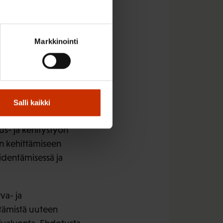
veyslaitoksen
tuksesta
 kehittämisen merkitys
Markkinointi
 sovellettava samoja
dellisen asemansa
n. Laitoksen
 niistä
htokunnassa jo
Salli kaikki
mielestä ole
us- ja kehitystyön
en kehittämiseen
identämisessä ja
va- ja
rtämistä uuteen