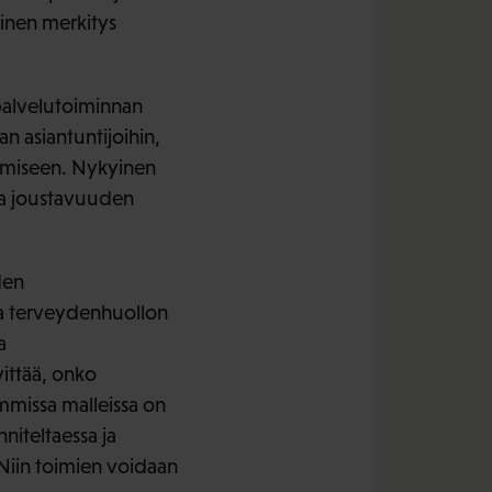
einen merkitys
 palvelutoiminnan
an asiantuntijoihin,
pumiseen. Nykyinen
ja joustavuuden
den
ja terveydenhuollon
a
vittää, onko
mmissa malleissa on
niteltaessa ja
. Niin toimien voidaan