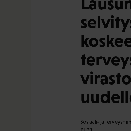
Lausu
selvit
koskee 
tervey
virasto
uudell
Sosiaali- ja terveysmin
PL 33