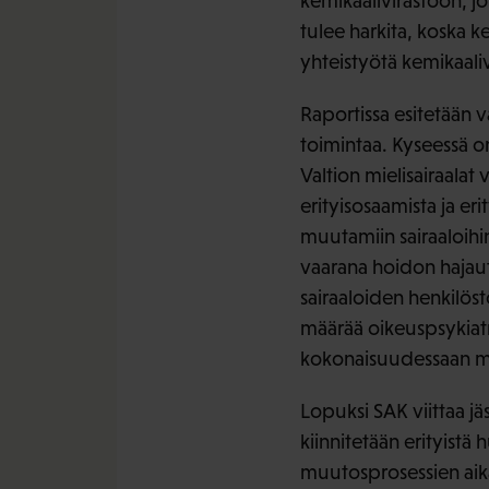
kemikaalivirastoon, j
tulee harkita, koska 
yhteistyötä kemikaaliv
Raportissa esitetään va
toimintaa. Kyseessä on
Valtion mielisairaalat
erityisosaamista ja eri
muutamiin sairaaloihin.
vaarana hoidon hajaut
sairaaloiden henkilös
määrää oikeuspsykiatri
kokonaisuudessaan my
Lopuksi SAK viittaa jä
kiinnitetään erityistä
muutosprosessien aik