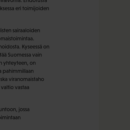
livalvonta. Ehdotusta
ksessa eri toimijoiden
listen sairaaloiden
nomaistoimintaa.
 hoidosta. Kyseessä on
kittää Suomessa vain
ien yhteyteen, on
aa pahimmillaan
Koska viranomaistaho
 valtio vastaa
suntoon, jossa
oimintaan