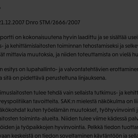
o
21.12.2007 Dnro STM/2666/2007
portti on kokonaisuutena hyvin laadittu ja se sisältää use
- ja kehittämislaitosten toiminnan tehostamiseksi ja selke
 mittavia muutoksia, ja niiden toteuttamista on vielä huol
n esitys on lupahallinto- ja valvontatehtävien erottamine
ja sitä on pidettävä perusteltuna linjauksena.
uslaitosten tulee tehdä vain sellaista tutkimus- ja kehit
erveyspolitiikan tavoitteita. SAK:n mielestä näkökulma on 
 näkökohdat kuten työelämän muutokset, työhyvinvointi 
laitosten toiminta-alueita. Niiden tulee viime kädessä palv
jöiden ja työpaikkojen hyvinvointia. Pelkkä tiedon tuottam
ä, vaan keskeistä on tiedon soveltaminen käytäntöön ja sell