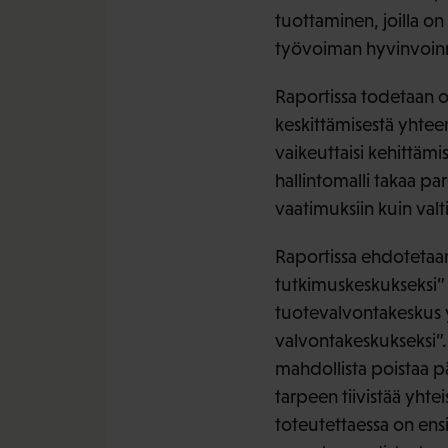
tuottaminen, joilla o
työvoiman hyvinvoinnil
Raportissa todetaan o
keskittämisestä yhteen 
vaikeuttaisi kehittäm
hallintomalli takaa 
vaatimuksiin kuin valti
Raportissa ehdotetaan
tutkimuskeskukseksi” 
tuotevalvontakeskus y
valvontakeskukseksi”. 
mahdollista poistaa p
tarpeen tiivistää yhte
toteutettaessa on ensi