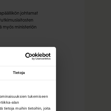
iapäällikön johtamat
 tutkimuslaitosten
tä myös ministeriön
en asema tulee
tuneet olosuhteet.
en johtokunnassa ovat
Tietoja
annalta keskeiset
 ja saadaan käytännön
 ominaisuuksien tukemiseen
esti arvioiden
tiikka-alan
 valtion
ietoja muihin tietoihin, joita