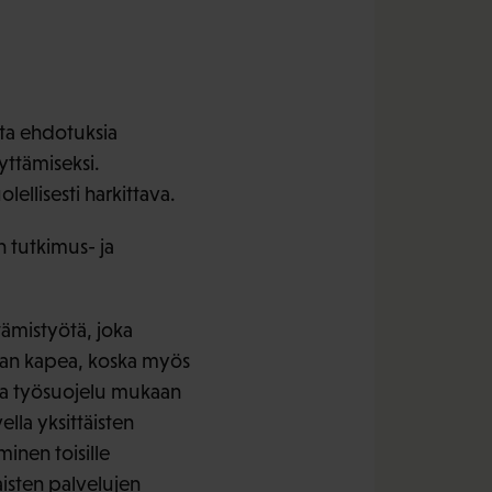
ita ehdotuksia
yttämiseksi.
ellisesti harkittava.
n tutkimus- ja
tämistyötä, joka
liian kapea, koska myös
ja työsuojelu mukaan
ella yksittäisten
inen toisille
aisten palvelujen