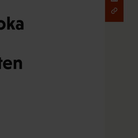
joka
ten