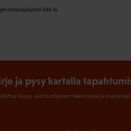
en Keskusjärjestö SAK ry
irje ja pysy kartalla tapahtumi
tutkittua tietoa, asiantuntijoiden näkemyksiä ja analyysejä.
(