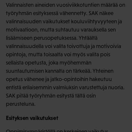
Valinnaisten aineiden vuosiviikkotuntien määrää on
työryhmän esityksessä vähennetty. SAK näkee
valinnaisuuden vaikutukset kouluviihtyvyyteen ja
motivaatioon, mutta suhtautuu varauksella sen
lisäämiseen perusopetuksessa. Yhtäältä
valinnaisuudella voi valita toivottuja ja motivoivia
opintoja, mutta toisaalta voi myös valita pois
sellaista opetusta, joka myöhemmän
suuntautumisen kannalta on tärkeää. Yhteinen
opetus vähenee ja jatko-opintoihin hakeutuu
entistä erilaisemmin valmiuksin varustettuja nuoria.
SAK pitää työryhmän esitystä tältä osin
perusteluna.
Esityksen vaikutukset
Oppimisympäristöllä on keskeinen vaikutus