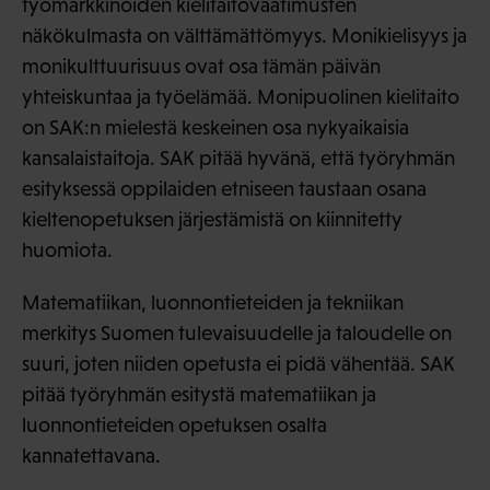
työmarkkinoiden kielitaitovaatimusten
näkökulmasta on välttämättömyys. Monikielisyys ja
monikulttuurisuus ovat osa tämän päivän
yhteiskuntaa ja työelämää. Monipuolinen kielitaito
on SAK:n mielestä keskeinen osa nykyaikaisia
kansalaistaitoja. SAK pitää hyvänä, että työryhmän
esityksessä oppilaiden etniseen taustaan osana
kieltenopetuksen järjestämistä on kiinnitetty
huomiota.
Matematiikan, luonnontieteiden ja tekniikan
merkitys Suomen tulevaisuudelle ja taloudelle on
suuri, joten niiden opetusta ei pidä vähentää. SAK
pitää työryhmän esitystä matematiikan ja
luonnontieteiden opetuksen osalta
kannatettavana.