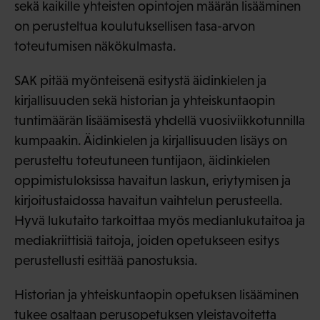
sekä kaikille yhteisten opintojen määrän lisääminen
on perusteltua koulutuksellisen tasa-arvon
toteutumisen näkökulmasta.
SAK pitää myönteisenä esitystä äidinkielen ja
kirjallisuuden sekä historian ja yhteiskuntaopin
tuntimäärän lisäämisestä yhdellä vuosiviikkotunnilla
kumpaakin. Äidinkielen ja kirjallisuuden lisäys on
perusteltu toteutuneen tuntijaon, äidinkielen
oppimistuloksissa havaitun laskun, eriytymisen ja
kirjoitustaidossa havaitun vaihtelun perusteella.
Hyvä lukutaito tarkoittaa myös medianlukutaitoa ja
mediakriittisiä taitoja, joiden opetukseen esitys
perustellusti esittää panostuksia.
Historian ja yhteiskuntaopin opetuksen lisääminen
tukee osaltaan perusopetuksen yleistavoitetta