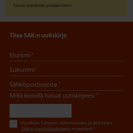
Tutustu työelämän pelisääntöihin.
Tilaa SAK:n uutiskirje
(Pakollinen)
Etunimi
(Pakollinen)
Sukunimi
(Pakollinen)
Sähköpostiosoite
(Pakollinen)
Millä kielellä haluat uutiskirjeesi
SUOMI
RUOTSI
(Pa
Hyväksyn tietojeni tallentamisen ja käsittelyn
SAK:n viestintärekisterin
mukaisesti *