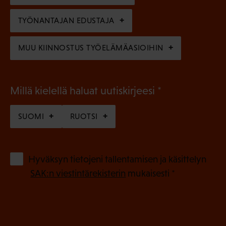
e
n
TYÖNANTAJAN EDUSTAJA
)
MUU KIINNOSTUS TYÖELÄMÄASIOIHIN
(
Millä kielellä haluat uutiskirjeesi
P
SUOMI
RUOTSI
a
k
o
(
Hyväksyn tietojeni tallentamisen ja käsittelyn
P
l
SAK:n viestintärekisterin
mukaisesti *
a
l
k
i
o
n