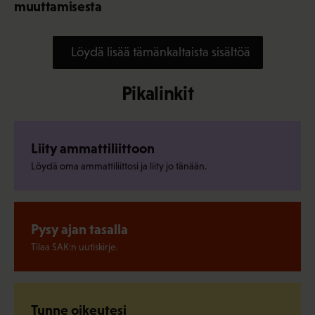
muuttamisesta
Löydä lisää tämänkaltaista sisältöä
Pikalinkit
Liity ammattiliittoon
Löydä oma ammattiliittosi ja liity jo tänään.
Pysy ajan tasalla
Tilaa SAK:n uutiskirje.
Tunne oikeutesi