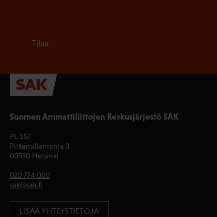
Tilaa
Suomen Ammattiliittojen Keskusjärjestö SAK
PL 157
Pitkänsillanranta 3
00530 Helsinki
020 774 000
sak@sak.fi
LISÄÄ YHTEYSTIETOJA