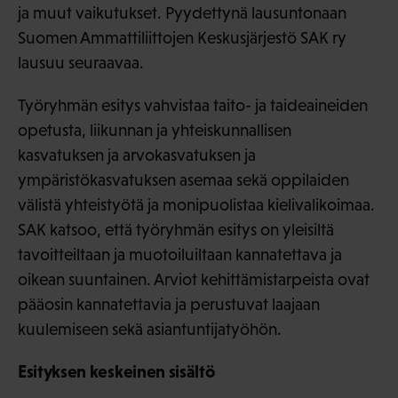
ja muut vaikutukset. Pyydettynä lausuntonaan
Suomen Ammattiliittojen Keskusjärjestö SAK ry
lausuu seuraavaa.
Työryhmän esitys vahvistaa taito- ja taideaineiden
opetusta, liikunnan ja yhteiskunnallisen
kasvatuksen ja arvokasvatuksen ja
ympäristökasvatuksen asemaa sekä oppilaiden
välistä yhteistyötä ja monipuolistaa kielivalikoimaa.
SAK katsoo, että työryhmän esitys on yleisiltä
tavoitteiltaan ja muotoiluiltaan kannatettava ja
oikean suuntainen. Arviot kehittämistarpeista ovat
pääosin kannatettavia ja perustuvat laajaan
kuulemiseen sekä asiantuntijatyöhön.
Esityksen keskeinen sisältö