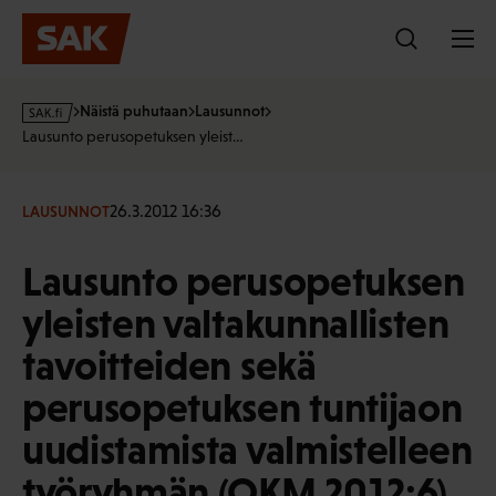
Hyppää
sisältöön
s
Näistä puhutaan
Lausunnot
a
Lausunto perusopetuksen yleist…
k
·
f
26.3.2012 16:36
LAUSUNNOT
i
Lausunto perusopetuksen
yleisten valtakunnallisten
tavoitteiden sekä
perusopetuksen tuntijaon
uudistamista valmistelleen
työryhmän (OKM 2012:6)