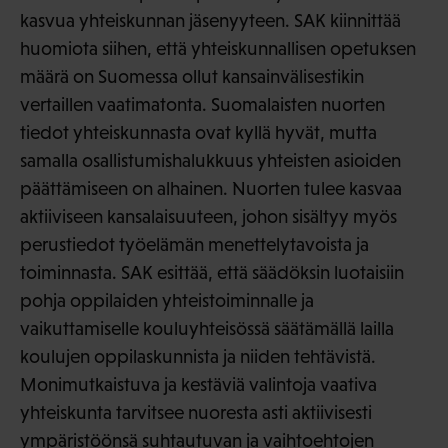
kasvua yhteiskunnan jäsenyyteen. SAK kiinnittää
huomiota siihen, että yhteiskunnallisen opetuksen
määrä on Suomessa ollut kansainvälisestikin
vertaillen vaatimatonta. Suomalaisten nuorten
tiedot yhteiskunnasta ovat kyllä hyvät, mutta
samalla osallistumishalukkuus yhteisten asioiden
päättämiseen on alhainen. Nuorten tulee kasvaa
aktiiviseen kansalaisuuteen, johon sisältyy myös
perustiedot työelämän menettelytavoista ja
toiminnasta. SAK esittää, että säädöksin luotaisiin
pohja oppilaiden yhteistoiminnalle ja
vaikuttamiselle kouluyhteisössä säätämällä lailla
koulujen oppilaskunnista ja niiden tehtävistä.
Monimutkaistuva ja kestäviä valintoja vaativa
yhteiskunta tarvitsee nuoresta asti aktiivisesti
ympäristöönsä suhtautuvan ja vaihtoehtojen