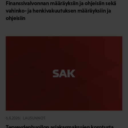
Finanssivalvonnan määräyksiin ja ohjeisiin sekä
vahinko- ja henkivakuutuksen määräyksiin ja
ohjeisiin
6.8.2026
LAUSUNNOT
Terveydenhuollon asiakasmaksujen korotusta