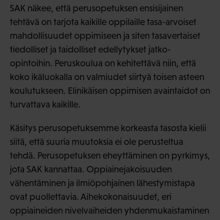
SAK näkee, että perusopetuksen ensisijainen
tehtävä on tarjota kaikille oppilaille tasa-arvoiset
mahdollisuudet oppimiseen ja siten tasavertaiset
tiedolliset ja taidolliset edellytykset jatko-
opintoihin. Peruskoulua on kehitettävä niin, että
koko ikäluokalla on valmiudet siirtyä toisen asteen
koulutukseen. Elinikäisen oppimisen avaintaidot on
turvattava kaikille.
Käsitys perusopetuksemme korkeasta tasosta kielii
siitä, että suuria muutoksia ei ole perusteltua
tehdä. Perusopetuksen eheyttäminen on pyrkimys,
jota SAK kannattaa. Oppiainejakoisuuden
vähentäminen ja ilmiöpohjainen lähestymistapa
ovat puollettavia. Aihekokonaisuudet, eri
oppiaineiden nivelvaiheiden yhdenmukaistaminen