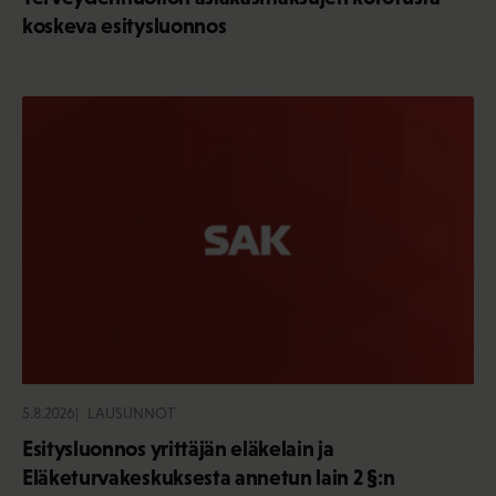
koskeva esitysluonnos
5.8.2026
LAUSUNNOT
Esitysluonnos yrittäjän eläkelain ja
Eläketurvakeskuksesta annetun lain 2 §:n