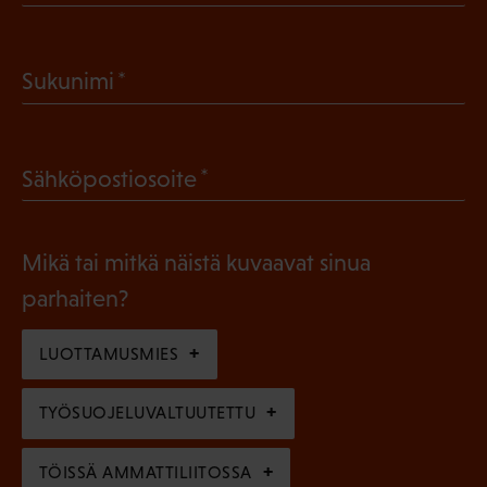
P
a
(
Sukunimi
k
P
o
a
l
(
Sähköpostiosoite
k
l
P
o
i
a
l
Mikä tai mitkä näistä kuvaavat sinua
n
k
l
parhaiten?
e
o
i
n
l
LUOTTAMUSMIES
n
)
l
e
TYÖSUOJELUVALTUUTETTU
i
n
n
)
TÖISSÄ AMMATTILIITOSSA