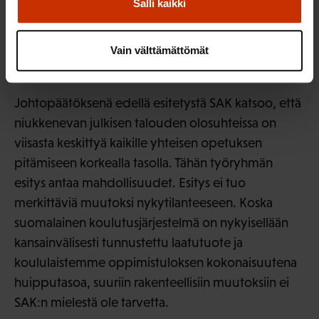
Salli kaikki
mielestä pulmallista ja toivoo kokonaistuntimäärän
osalta esitystä edelleen harkittavaksi.
Vain välttämättömät
Tiivistelmä
Johtopäätöksenä edellä esitetystä SAK katsoo, että
niukkenevan julkisen talouden olosuhteissa on
viisasta keskittyä kaikille yhteisen opetuksen
pitämiseen korkealla tasolla. Tähän työryhmän
esitys antaa mahdollisuudet. Esitys ei tuo
merkittäviä muutoksi nykytilanteeseen. Koska
suomalainen koulutusjärjestelmä on nykyisellään
kansainvälisesti tunnustettu laatutuote ja
koululaistemme oppimistuloksen kokonaisuutena
huipputasoa, suuriin rakenteellisiin muutoksiin ei
SAK:n mielestä ole tarvetta.