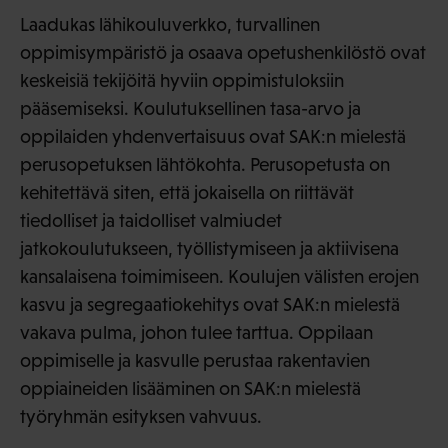
Laadukas lähikouluverkko, turvallinen
oppimisympäristö ja osaava opetushenkilöstö ovat
keskeisiä tekijöitä hyviin oppimistuloksiin
pääsemiseksi. Koulutuksellinen tasa-arvo ja
oppilaiden yhdenvertaisuus ovat SAK:n mielestä
perusopetuksen lähtökohta. Perusopetusta on
kehitettävä siten, että jokaisella on riittävät
tiedolliset ja taidolliset valmiudet
jatkokoulutukseen, työllistymiseen ja aktiivisena
kansalaisena toimimiseen. Koulujen välisten erojen
kasvu ja segregaatiokehitys ovat SAK:n mielestä
vakava pulma, johon tulee tarttua. Oppilaan
oppimiselle ja kasvulle perustaa rakentavien
oppiaineiden lisääminen on SAK:n mielestä
työryhmän esityksen vahvuus.