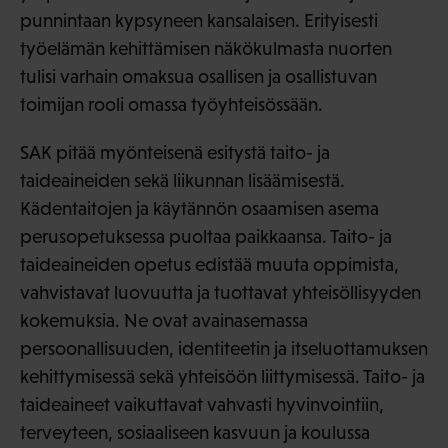
punnintaan kypsyneen kansalaisen. Erityisesti
työelämän kehittämisen näkökulmasta nuorten
tulisi varhain omaksua osallisen ja osallistuvan
toimijan rooli omassa työyhteisössään.
SAK pitää myönteisenä esitystä taito- ja
taideaineiden sekä liikunnan lisäämisestä.
Kädentaitojen ja käytännön osaamisen asema
perusopetuksessa puoltaa paikkaansa. Taito- ja
taideaineiden opetus edistää muuta oppimista,
vahvistavat luovuutta ja tuottavat yhteisöllisyyden
kokemuksia. Ne ovat avainasemassa
persoonallisuuden, identiteetin ja itseluottamuksen
kehittymisessä sekä yhteisöön liittymisessä. Taito- ja
taideaineet vaikuttavat vahvasti hyvinvointiin,
terveyteen, sosiaaliseen kasvuun ja koulussa