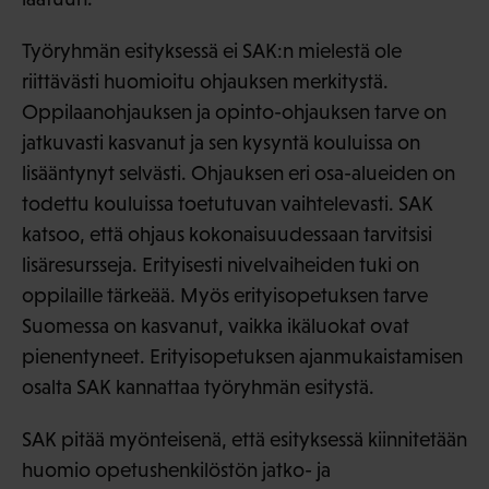
Työryhmän esityksessä ei SAK:n mielestä ole
riittävästi huomioitu ohjauksen merkitystä.
Oppilaanohjauksen ja opinto-ohjauksen tarve on
jatkuvasti kasvanut ja sen kysyntä kouluissa on
lisääntynyt selvästi. Ohjauksen eri osa-alueiden on
todettu kouluissa toetutuvan vaihtelevasti. SAK
katsoo, että ohjaus kokonaisuudessaan tarvitsisi
lisäresursseja. Erityisesti nivelvaiheiden tuki on
oppilaille tärkeää. Myös erityisopetuksen tarve
Suomessa on kasvanut, vaikka ikäluokat ovat
pienentyneet. Erityisopetuksen ajanmukaistamisen
osalta SAK kannattaa työryhmän esitystä.
SAK pitää myönteisenä, että esityksessä kiinnitetään
huomio opetushenkilöstön jatko- ja