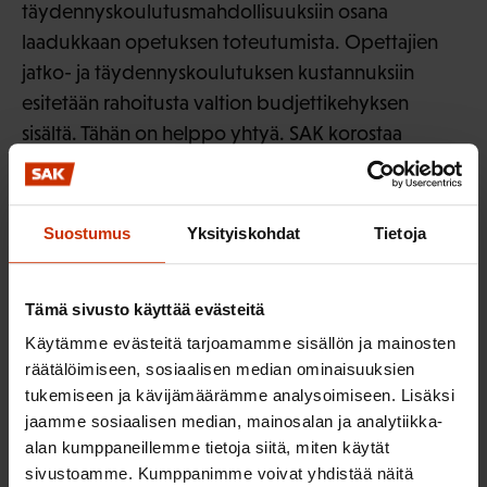
täydennyskoulutusmahdollisuuksiin osana
laadukkaan opetuksen toteutumista. Opettajien
jatko- ja täydennyskoulutuksen kustannuksiin
esitetään rahoitusta valtion budjettikehyksen
sisältä. Tähän on helppo yhtyä. SAK korostaa
kuitenkin koko opetushenkilöstön osaamisen
merkitystä. Kasvatustyön yhteisöllisyys velvoittaa
kouluissa koko henkilöstöä ja siksi myös heidän
Suostumus
Yksityiskohdat
Tietoja
ammatilliseen kehittämiseen on ohjattava
rahoitusta ja toimintaresursseja.
Tämä sivusto käyttää evästeitä
Muille kuin oppivelvollisuutta suorittaville
Käytämme evästeitä tarjoamamme sisällön ja mainosten
oppilaille annettavan opetuksen osalta SAK pitää
räätälöimiseen, sosiaalisen median ominaisuuksien
tukemiseen ja kävijämäärämme analysoimiseen. Lisäksi
tärkeänä, että mahdollisuus suorittaa aikuisena
jaamme sosiaalisen median, mainosalan ja analytiikka-
peruskouluopintoja turvataan. Aikuisten
alan kumppaneillemme tietoja siitä, miten käytät
peruskouluopetuksessa olevista opiskelijoista 70 %
sivustoamme. Kumppanimme voivat yhdistää näitä