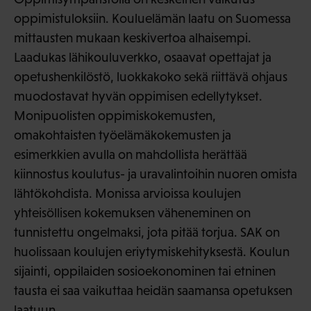
oppimistuloksiin. Kouluelämän laatu on Suomessa
mittausten mukaan keskivertoa alhaisempi.
Laadukas lähikouluverkko, osaavat opettajat ja
opetushenkilöstö, luokkakoko sekä riittävä ohjaus
muodostavat hyvän oppimisen edellytykset.
Monipuolisten oppimiskokemusten,
omakohtaisten työelämäkokemusten ja
esimerkkien avulla on mahdollista herättää
kiinnostus koulutus- ja uravalintoihin nuoren omista
lähtökohdista. Monissa arvioissa koulujen
yhteisöllisen kokemuksen väheneminen on
tunnistettu ongelmaksi, jota pitää torjua. SAK on
huolissaan koulujen eriytymiskehityksestä. Koulun
sijainti, oppilaiden sosioekonominen tai etninen
tausta ei saa vaikuttaa heidän saamansa opetuksen
laatuun.