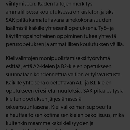
viihtymiseen. Käden taitojen merkitys
ammatillisessa koulutuksessa on kiistaton ja siksi
SAK pitää kannatettavana ainekokonaisuuden
lisäämistä kaikille yhteisenä opetuksena. Työ- ja
käytäntöpainotteinen oppiminen tukee yhteytä
perusopetuksen ja ammatillisen koulutuksen välillä.
Kielivalintojen monipuolistamiseksi työryhmä
esittää, että A2-kielen ja B2-kielen opetukseen
suunnataan kohdennettua valtion erityisavustusta.
Kaikille yhteisenä opetettavan A1- ja B1-kielen
opetukseen ei esitetä muutoksia. SAK pitää esitystä
kielten opetuksen järjestämisestä
oikeansuuntaisena. Kielivalikoiman suppeutta
aiheuttaa toisen kotimaisen kielen pakollisuus, mikä
kuitenkin maamme kaksikielisyyden ja