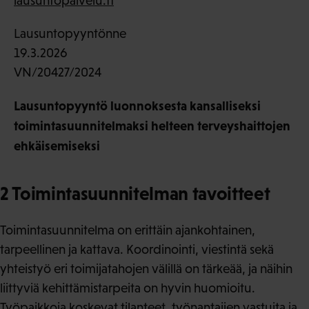
lausuntopalvelu.fi
Lausuntopyyntönne
19.3.2026
VN/20427/2024
Lausuntopyyntö luonnoksesta kansalliseksi
toimintasuunnitelmaksi helteen terveyshaittojen
ehkäisemiseksi
2 Toimintasuunnitelman tavoitteet
Toimintasuunnitelma on erittäin ajankohtainen,
tarpeellinen ja kattava. Koordinointi, viestintä sekä
yhteistyö eri toimijatahojen välillä on tärkeää, ja näihin
liittyviä kehittämistarpeita on hyvin huomioitu.
Työpaikkoja koskevat tilanteet, työnantajien vastuita ja