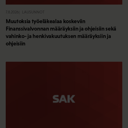
7.8.2026
LAUSUNNOT
Muutoksia työeläkealaa koskeviin
Finanssivalvonnan määräyksiin ja ohjeisiin sekä
vahinko- ja henkivakuutuksen määräyksiin ja
ohjeisiin