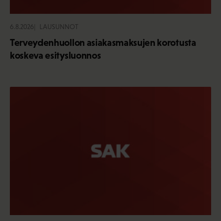
6.8.2026
LAUSUNNOT
Terveydenhuollon asiakasmaksujen korotusta
koskeva esitysluonnos