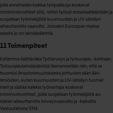
jolla annettaisiin kaikkia työpaikkoja koskevat
minimivelvoitteet siitä, miten työssä ennaltaehkäistään ja
suojellaan työntekijöitä kuumuuden ja UV-säteilyn
aiheuttamilta vaaroilta. Joissakin Euroopan maissa
asiasta jo on lainsäädäntöä.
11 Toimenpiteet
Esitämme lisättäväksi Työterveys ja työsuojelu -kohtaan:
Työsuojelulainsäädäntöä täsmennetään niin, että se
huomioi ilmastonmuutoksesta johtuvien sään ääri-
ilmiöiden, kuten kuumuuden ja UV-säteilyn tuomat
riskit ja säätää kaikkia työnantajia koskevat
minimivelvoitteet, joilla suojellaan työntekijöitä ao.
riskien aiheuttamilta terveysvaaroilta ja -haitoilta.
Vastuutahona STM.