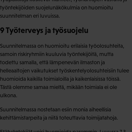
työntekijöiden suojelunäkökulmia on huomioitu
suunnitelman eri luvuissa.
9 Työterveys ja työsuojelu
Suunnitelmassa on huomioitu erilaisia työolosuhteita,
samoin riskiryhmiin kuuluvia työntekijöitä, mutta
todettu samalla, että lämpenevän ilmaston ja
helleaaltojen vaikutukset työskentelyolosuhteisiin tulee
huomioida kaikilla toimialoilla ja kaikenlaisissa töissä.
Tästä olemme samaa mieltä, mikään toimiala ei ole
ulkona.
Suunnitelmassa nostetaan esiin monia aiheellisia
kehittämistarpeita ja niitä toteuttavia toimijatahoja.
Etätyöntekijät voisi huomioida paremmin. Luvussa 7.3.