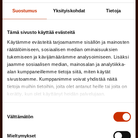
l
e
TYÖSUOJELUVALTUUTETTU
i
Suostumus
Yksityiskohdat
Tietoja
n
n
)
TÖISSÄ AMMATTILIITOSSA
e
Tämä sivusto käyttää evästeitä
n
TYÖNANTAJAN EDUSTAJA
Käytämme evästeitä tarjoamamme sisällön ja mainosten
räätälöimiseen, sosiaalisen median ominaisuuksien
)
MUU KIINNOSTUS TYÖELÄMÄASIOIHIN
tukemiseen ja kävijämäärämme analysoimiseen. Lisäksi
jaamme sosiaalisen median, mainosalan ja analytiikka-
alan kumppaneillemme tietoja siitä, miten käytät
sivustoamme. Kumppanimme voivat yhdistää näitä
(
Millä kielellä haluat uutiskirjeesi
tietoja muihin tietoihin, joita olet antanut heille tai joita on
P
kerätty, kun olet käyttänyt heidän palvelujaan.
SUOMI
RUOTSI
a
Suostumuksen
k
Välttämätön
valinta
o
(
Hyväksyn tietojeni tallentamisen ja käsittelyn
P
l
SAK:n viestintärekisterin
mukaisesti *
Mieltymykset