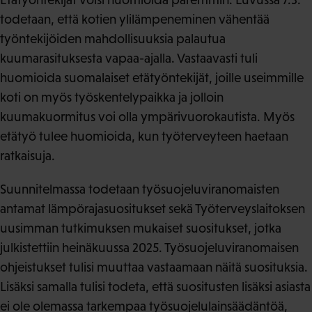
todetaan, että kotien ylilämpeneminen vähentää
työntekijöiden mahdollisuuksia palautua
kuumarasituksesta vapaa-ajalla. Vastaavasti tuli
huomioida suomalaiset etätyöntekijät, joille useimmille
koti on myös työskentelypaikka ja jolloin
kuumakuormitus voi olla ympärivuorokautista. Myös
etätyö tulee huomioida, kun työterveyteen haetaan
ratkaisuja.
Suunnitelmassa todetaan työsuojeluviranomaisten
antamat lämpörajasuositukset sekä Työterveyslaitoksen
uusimman tutkimuksen mukaiset suositukset, jotka
julkistettiin heinäkuussa 2025. Työsuojeluviranomaisen
ohjeistukset tulisi muuttaa vastaamaan näitä suosituksia.
Lisäksi samalla tulisi todeta, että suositusten lisäksi asiasta
ei ole olemassa tarkempaa työsuojelulainsäädäntöä,