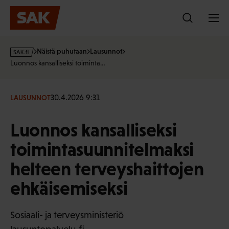
Hyppää
sisältöön
s
Näistä puhutaan
Lausunnot
a
Luonnos kansalliseksi toiminta…
k
·
f
30.4.2026 9:31
LAUSUNNOT
i
Luonnos kansalliseksi
toimintasuunnitelmaksi
helteen terveyshaittojen
ehkäisemiseksi
Sosiaali- ja terveysministeriö