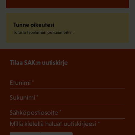
Tunne oikeutesi
Tutustu työelämän pelisääntöihin.
Tilaa SAK:n uutiskirje
(Pakollinen)
Etunimi
(Pakollinen)
Sukunimi
(Pakollinen)
Sähköpostiosoite
(Pakollinen)
Millä kielellä haluat uutiskirjeesi