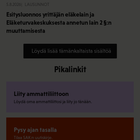
5.8.2026
LAUSUNNOT
Esitysluonnos yrittäjän eläkelain ja
Eläketurvakeskuksesta annetun lain 2 §:n
muuttamisesta
Löydä lisää tämänkaltaista sisältöä
Pikalinkit
Liity ammattiliittoon
Löydä oma ammattiliittosi ja liity jo tänään.
Pysy ajan tasalla
Tilaa SAK:n uutiskirje.