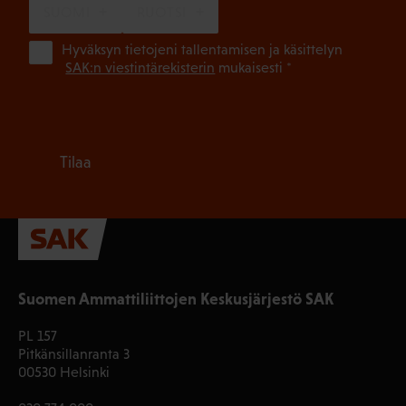
SUOMI
RUOTSI
(Pa
Hyväksyn tietojeni tallentamisen ja käsittelyn
SAK:n viestintärekisterin
mukaisesti *
Tilaa
Suomen Ammattiliittojen Keskusjärjestö SAK
PL 157
Pitkänsillanranta 3
00530 Helsinki