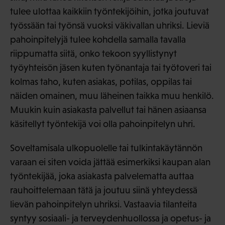
tulee ulottaa kaikkiin työntekijöihin, jotka joutuvat
työssään tai työnsä vuoksi väkivallan uhriksi. Lieviä
pahoinpitelyjä tulee kohdella samalla tavalla
riippumatta siitä, onko tekoon syyllistynyt
työyhteisön jäsen kuten työnantaja tai työtoveri tai
kolmas taho, kuten asiakas, potilas, oppilas tai
näiden omainen, muu läheinen taikka muu henkilö.
Muukin kuin asiakasta palvellut tai hänen asiaansa
käsitellyt työntekijä voi olla pahoinpitelyn uhri.
Soveltamisala ulkopuolelle tai tulkintakäytännön
varaan ei siten voida jättää esimerkiksi kaupan alan
työntekijää, joka asiakasta palvelematta auttaa
rauhoittelemaan tätä ja joutuu siinä yhteydessä
lievän pahoinpitelyn uhriksi. Vastaavia tilanteita
syntyy sosiaali- ja terveydenhuollossa ja opetus- ja