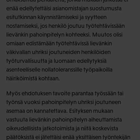
enää edellytettäisi asianomistajan suostumusta
esitutkinnan käynnistämiseksi ja syytteen
nostamiseksi, jos henkilö joutuu työtehtävissään
lievänkin pahoinpitelyn kohteeksi. Muutos olisi
omiaan edistämään työtehtävissä lievänkin
väkivallan uhriksi joutuneiden henkilöiden
työturvallisuutta ja luomaan edellytyksiä
asenteelliselle nollatoleranssille työpaikoilla
häiriköimistä kohtaan.
Myös ehdotuksen tavoite parantaa työssään tai
työnsä vuoksi pahoinpitelyn uhriksi joutuneen
asemaa on kannatettava. Esityksen mukaan
vastuuta lievänkin pahoinpitelyn aiheuttamista
oikeudellisista jatkotoimista ja niitä koskevista
päätöksistä ei jätettäisi enää yksittäisen työntekijän