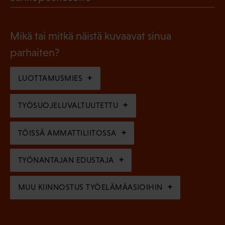
k
l
P
o
i
a
l
Mikä tai mitkä näistä kuvaavat sinua
n
k
l
parhaiten?
e
o
i
n
l
LUOTTAMUSMIES
n
)
l
e
TYÖSUOJELUVALTUUTETTU
i
n
n
)
TÖISSÄ AMMATTILIITOSSA
e
n
TYÖNANTAJAN EDUSTAJA
)
MUU KIINNOSTUS TYÖELÄMÄASIOIHIN