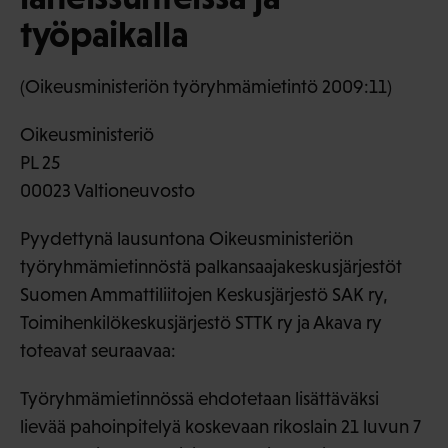
työpaikalla
(Oikeusministeriön työryhmämietintö 2009:11)
Oikeusministeriö
PL 25
00023 Valtioneuvosto
Pyydettynä lausuntona Oikeusministeriön
työryhmämietinnöstä palkansaajakeskusjärjestöt
Suomen Ammattiliitojen Keskusjärjestö SAK ry,
Toimihenkilökeskusjärjestö STTK ry ja Akava ry
toteavat seuraavaa:
Työryhmämietinnössä ehdotetaan lisättäväksi
lievää pahoinpitelyä koskevaan rikoslain 21 luvun 7