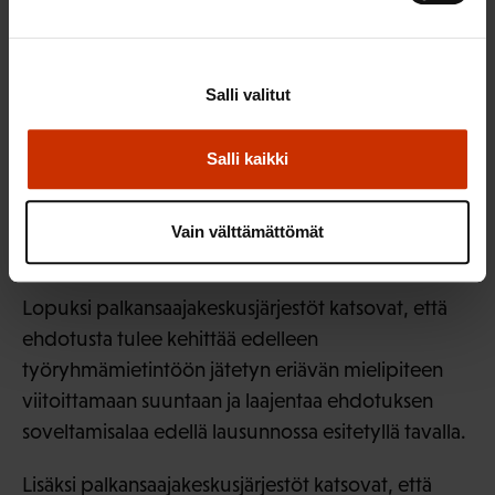
poikkeavia työväkivaltatilanteita. Asian
jatkovalmistelussa tulee selvittää usein
syyntakeettoman tai muutoin rikosoikeudellisen
Salli valitut
vastuun ulkopuolella olevien henkilöiden, kuten
potilaiden, asiakkaiden tai oppilaiden
Salli kaikki
pahoinpitelyn kohteeksi joutuneiden
työntekijöiden oikeutta saada korvausta teon
aiheuttamista vahingoista ilman raskasta
Vain välttämättömät
tuomioistuinprosessia.
Lopuksi palkansaajakeskusjärjestöt katsovat, että
ehdotusta tulee kehittää edelleen
työryhmämietintöön jätetyn eriävän mielipiteen
viitoittamaan suuntaan ja laajentaa ehdotuksen
soveltamisalaa edellä lausunnossa esitetyllä tavalla.
Lisäksi palkansaajakeskusjärjestöt katsovat, että