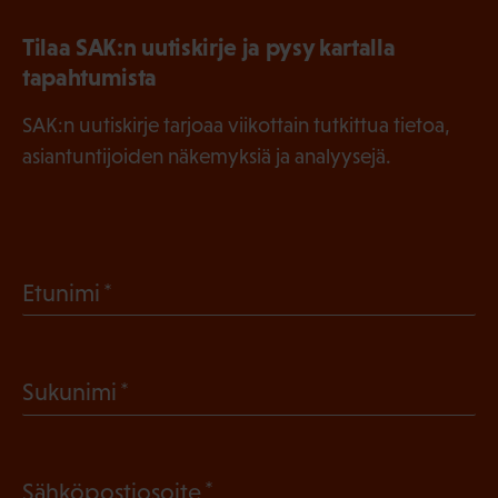
Tilaa SAK:n uutiskirje ja pysy kartalla
tapahtumista
SAK:n uutiskirje tarjoaa viikottain tutkittua tietoa,
asiantuntijoiden näkemyksiä ja analyysejä.
(
Etunimi
P
a
(
Sukunimi
k
P
o
a
l
(
Sähköpostiosoite