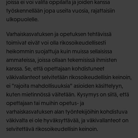
joissa ei voi valita oppilaita ja joiden kanssa
työskennellään jopa useita vuosia, rajattaisiin
ulkopuolelle.
Varhaiskasvatuksen ja opetuksen tehtävissä
toimivat eivät voi olla rikosoikeudellisesti
heikommin suojattuja kuin muissa sellaisissa
ammateissa, joissa ollaan tekemisissä ihmisten
kanssa. Se, että opettajaan kohdistuneet
väkivallanteot selvitetään rikosoikeudellisin keinoin,
ei ”rajoita mahdollisuuksia” asioiden käsittelyyn,
kuten mietinnössä väitetään. Kysymys on siitä, että
opettajaan tai muihin opetus- ja
varhaiskasvatuksen alan työntekijöihin kohdistuva
väkivalta ei ole hyväksyttävää, ja väkivallanteot on
selvitettävä rikosoikeudellisin keinoin.