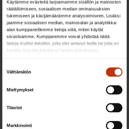
Käytämme evästeitä tarjoamamme sisällön ja mainosten
määrämuotoisena valaehtoiseen todistamiseen
räätälöimiseen, sosiaalisen median ominaisuuksien
oikeudessa. Todistaja on velvollinen
tukemiseen ja kävijämäärämme analysoimiseen. Lisäksi
puolueettomuuteen ja todenmukaisuuteen, ja
jaamme sosiaalisen median, mainosalan ja analytiikka-
perhelääkärillä saattaa näissä tapauksissa olla
alan kumppaneillemme tietoja siitä, miten käytät
hoitosuhde paitsi teon uhriin, myös siitä epäiltyyn.
sivustoamme. Kumppanimme voivat yhdistää näitä
tietoja muihin tietoihin, joita olet antanut heille tai joita on
Salassapidon ja todistamisvelvoitteen rajapinta voi
kerätty, kun olet käyttänyt heidän palvelujaan.
siis olla lääkärin etiikan kannalta ongelmallinen, kun
lievästä pahoinpitelystä säädetyt rangaistukset
Suostumuksen
eivät riitä ammattihenkilölain 17 §
Välttämätön
valinta
salassapitovelvoitteen murtamiseen. Alle 18-
vuotiaan kohdalla lastensuojelulaki (40§) taas
Mieltymykset
asettaa lääkärillekin yksiselitteisen
ilmoitusvelvollisuuden.
Tilastot
Edelleen tulisi arvioida myös sosiaali- ja
terveydenhuoltoalan sekä opetusalan osin muista
Markkinointi