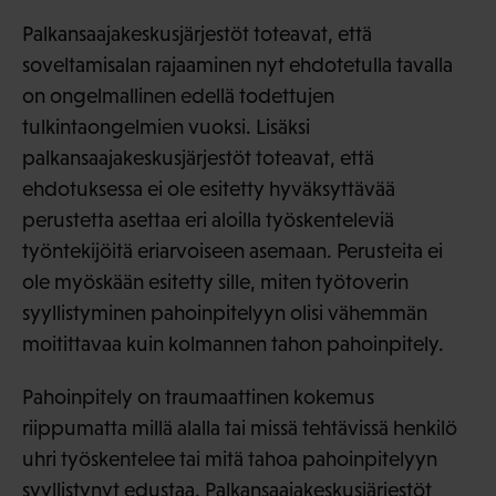
Palkansaajakeskusjärjestöt toteavat, että
soveltamisalan rajaaminen nyt ehdotetulla tavalla
on ongelmallinen edellä todettujen
tulkintaongelmien vuoksi. Lisäksi
palkansaajakeskusjärjestöt toteavat, että
ehdotuksessa ei ole esitetty hyväksyttävää
perustetta asettaa eri aloilla työskenteleviä
työntekijöitä eriarvoiseen asemaan. Perusteita ei
ole myöskään esitetty sille, miten työtoverin
syyllistyminen pahoinpitelyyn olisi vähemmän
moitittavaa kuin kolmannen tahon pahoinpitely.
Pahoinpitely on traumaattinen kokemus
riippumatta millä alalla tai missä tehtävissä henkilö
uhri työskentelee tai mitä tahoa pahoinpitelyyn
syyllistynyt edustaa. Palkansaajakeskusjärjestöt