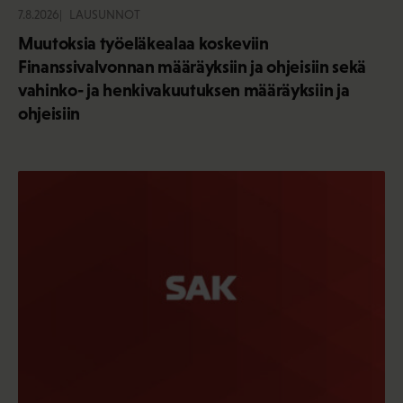
7.8.2026
LAUSUNNOT
Muutoksia työeläkealaa koskeviin
Finanssivalvonnan määräyksiin ja ohjeisiin sekä
vahinko- ja henkivakuutuksen määräyksiin ja
ohjeisiin