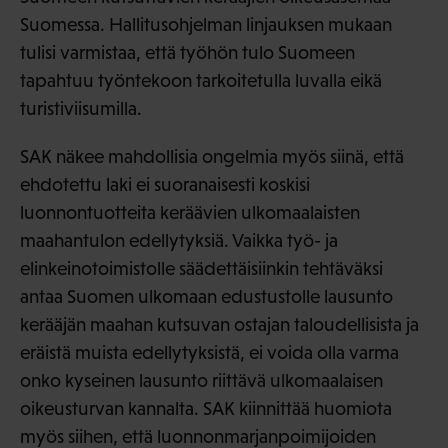
Suomessa. Hallitusohjelman linjauksen mukaan
tulisi varmistaa, että työhön tulo Suomeen
tapahtuu työntekoon tarkoitetulla luvalla eikä
turistiviisumilla.
SAK näkee mahdollisia ongelmia myös siinä, että
ehdotettu laki ei suoranaisesti koskisi
luonnontuotteita keräävien ulkomaalaisten
maahantulon edellytyksiä. Vaikka työ- ja
elinkeinotoimistolle säädettäisiinkin tehtäväksi
antaa Suomen ulkomaan edustustolle lausunto
kerääjän maahan kutsuvan ostajan taloudellisista ja
eräistä muista edellytyksistä, ei voida olla varma
onko kyseinen lausunto riittävä ulkomaalaisen
oikeusturvan kannalta. SAK kiinnittää huomiota
myös siihen, että luonnonmarjanpoimijoiden