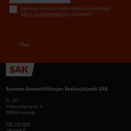
(Pa
Hyväksyn tietojeni tallentamisen ja käsittelyn
SAK:n viestintärekisterin
mukaisesti *
Tilaa
Suomen Ammattiliittojen Keskusjärjestö SAK
PL 157
Pitkänsillanranta 3
00530 Helsinki
020 774 000
sak@sak.fi