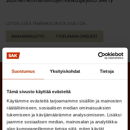
Suomen Ammattiliittojen Keskusjärjestö SAK ry
LÖYDÄ LISÄÄ TÄMÄNKALTAISTA SISÄLTÖÄ:
MAAHANMUUTTO
TYÖELÄMÄN OIKEUDET
Suostumus
Yksityiskohdat
Tietoja
Tilaa SAK:n uutiskirje ja pysy kartalla
tapahtumista
Tämä sivusto käyttää evästeitä
SAK:n uutiskirje tarjoaa viikottain tutkittua tietoa,
Käytämme evästeitä tarjoamamme sisällön ja mainosten
räätälöimiseen, sosiaalisen median ominaisuuksien
asiantuntijoiden näkemyksiä ja analyysejä.
tukemiseen ja kävijämäärämme analysoimiseen. Lisäksi
jaamme sosiaalisen median, mainosalan ja analytiikka-
alan kumppaneillemme tietoja siitä, miten käytät