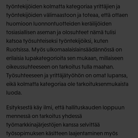
työntekijöiden kolmatta kategoriaa yrittäjien ja
työntekijöiden välimaastoon ja toteaa, että ottaen
huomioon luonnontuotteiden keräilijöiden
tosiasiallisen aseman ja olosuhteet nämä tulisi
katsoa työsuhteiseksi työntekijöiksi, kuten
Ruotsissa. Myös ulkomaalaislainsäädännössä on
erilaisia lupakategorioita sen mukaan, millaiseen
oikeussuhteeseen on tarkoitus tulla maahan.
Työsuhteeseen ja yrittäjätyöhön on omat lupansa,
eikä kolmatta kategoriaa ole tarkoituksenmukaista
luoda.
Esityksestä käy ilmi, että hallituskauden loppuun
mennessä on tarkoitus yhdessä
työmarkkinajärjestöjen kanssa selvittää
työsopimuksen käsitteen laajentaminen myös