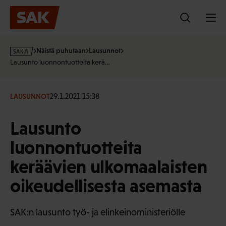
Hyppää
sisältöön
s
Näistä puhutaan
Lausunnot
a
Lausunto luonnontuotteita kerä…
k
·
f
29.1.2021 15:38
LAUSUNNOT
i
Lausunto
luonnontuotteita
keräävien ulkomaalaisten
oikeudellisesta asemasta
SAK:n lausunto työ- ja elinkeinoministeriölle