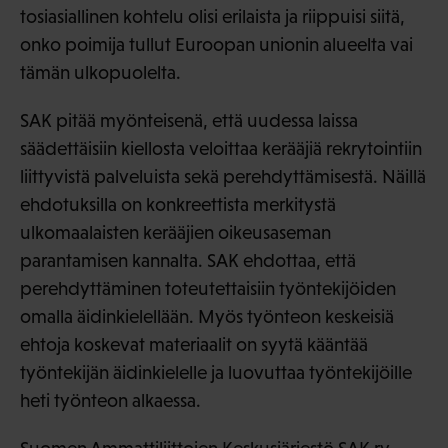
tosiasiallinen kohtelu olisi erilaista ja riippuisi siitä,
onko poimija tullut Euroopan unionin alueelta vai
tämän ulkopuolelta.
SAK pitää myönteisenä, että uudessa laissa
säädettäisiin kiellosta veloittaa kerääjiä rekrytointiin
liittyvistä palveluista sekä perehdyttämisestä. Näillä
ehdotuksilla on konkreettista merkitystä
ulkomaalaisten kerääjien oikeusaseman
parantamisen kannalta. SAK ehdottaa, että
perehdyttäminen toteutettaisiin työntekijöiden
omalla äidinkielellään. Myös työnteon keskeisiä
ehtoja koskevat materiaalit on syytä kääntää
työntekijän äidinkielelle ja luovuttaa työntekijöille
heti työnteon alkaessa.