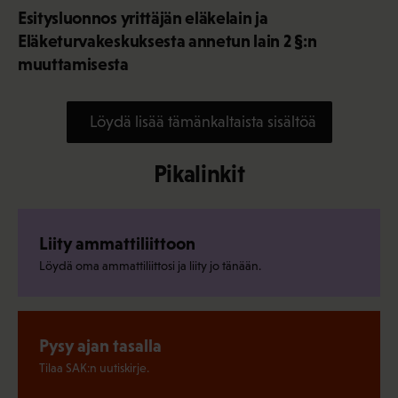
Esitysluonnos yrittäjän eläkelain ja
Eläketurvakeskuksesta annetun lain 2 §:n
muuttamisesta
Löydä lisää tämänkaltaista sisältöä
Pikalinkit
Liity ammattiliittoon
Löydä oma ammattiliittosi ja liity jo tänään.
Pysy ajan tasalla
Tilaa SAK:n uutiskirje.