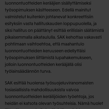
luonnontuotteiden kerääjien sisällyttämiseksi
työsopimuksen käsitteeseen. Edellä mainitut
valmistelut kuitenkin johtanevat konkreettisiin
esityksiin vasta hallituskauden loppupuolella, ja
siksi hallitus on päättänyt esittää erillislain säätämistä
pikaisemmalla aikataululla. SAK kehottaa vakavasti
pohtimaan vaihtoehtoa, että maahantulo
luonnontuotteiden keruuseen edellyttäisi
työsopimuksen liittämistä lupahakemukseen,
jolloin luonnontuotteiden kerääjällä olisi
työlainsäädännön turva.
SAK esittää huolensa työsuojeluviranomaisten
tosiasiallisista mahdollisuuksista valvoa
luonnontuotteiden keräilijöiden työehtoja, jos
heidän ei katsota olevan työsuhteisia. Nämä huolet