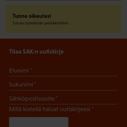
Tunne oikeutesi
Tutustu työelämän pelisääntöihin.
Tilaa SAK:n uutiskirje
(Pakollinen)
Etunimi
(Pakollinen)
Sukunimi
(Pakollinen)
Sähköpostiosoite
(Pakollinen)
Millä kielellä haluat uutiskirjeesi
SUOMI
RUOTSI