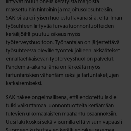
liittyvät muun ohella kerätyistä marjoista
maksettuihin hintoihin ja majoitusolosuhteisiin.
SAK pitää erityisen huolestuttavana sitä, että ilman
työsuhteen liittyvää turvaa luonnontuotteiden
keräilijöiltä puutuu oikeus myös
työterveyshuoltoon. Työnantajan on järjestettävä
työsuhteessa oleville työntekijöilleen lakisääteiset
ennaltaehkäisevän työterveyshuollon palvelut.
Pandemia-aikana tämä on tärkeätä myös
tartuntariskien vähentämiseksi ja tartuntaketjujen
katkaisemiseksi.
SAK näkee ongelmallisena, että ehdotettu laki ei
tulisi vaikuttamaa luonnontuotteita keräämään
tulevien ulkomaalaisten maahantulosäännöksiin.
Uusi laki koskisi sekä viisumilla että viisumivapaasti
Suomeen kutsuttavien kerääjien oikeusasemaa