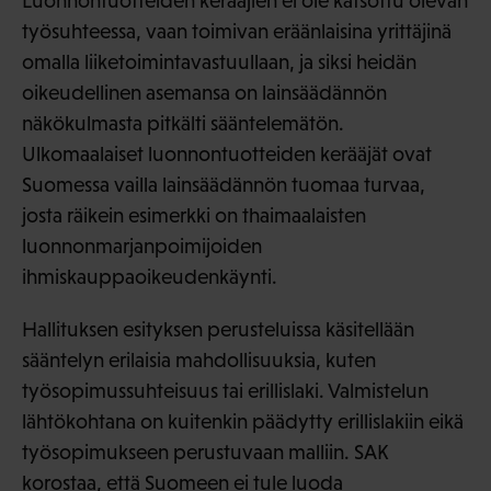
Luonnontuotteiden kerääjien ei ole katsottu olevan
työsuhteessa, vaan toimivan eräänlaisina yrittäjinä
omalla liiketoimintavastuullaan, ja siksi heidän
oikeudellinen asemansa on lainsäädännön
näkökulmasta pitkälti sääntelemätön.
Ulkomaalaiset luonnontuotteiden kerääjät ovat
Suomessa vailla lainsäädännön tuomaa turvaa,
josta räikein esimerkki on thaimaalaisten
luonnonmarjanpoimijoiden
ihmiskauppaoikeudenkäynti.
Hallituksen esityksen perusteluissa käsitellään
sääntelyn erilaisia mahdollisuuksia, kuten
työsopimussuhteisuus tai erillislaki. Valmistelun
lähtökohtana on kuitenkin päädytty erillislakiin eikä
työsopimukseen perustuvaan malliin. SAK
korostaa, että Suomeen ei tule luoda