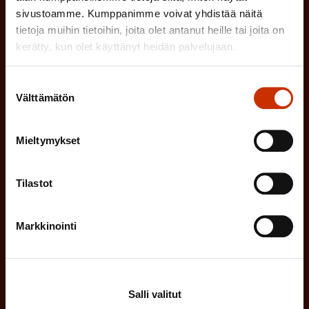
sivustoamme. Kumppanimme voivat yhdistää näitä
(
tietoja muihin tietoihin, joita olet antanut heille tai joita on
Etunimi
kerätty, kun olet käyttänyt heidän palvelujaan.
P
a
Suostumuksen
(
Sukunimi
k
Välttämätön
valinta
P
o
a
Mieltymykset
l
(
Sähköpostiosoite
k
l
P
o
Tilastot
i
a
l
Mikä tai mitkä näistä kuvaavat sinua
n
k
Markkinointi
l
parhaiten?
e
o
i
n
l
LUOTTAMUSMIES
n
)
l
Salli valitut
e
TYÖSUOJELUVALTUUTETTU